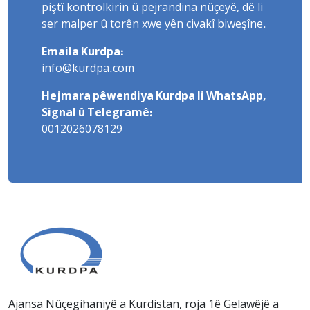
piştî kontrolkirin û pejrandina nûçeyê, dê li
ser malper û torên xwe yên civakî biweşîne.
Emaila Kurdpa:
info@kurdpa.com
Hejmara pêwendiya Kurdpa li WhatsApp,
Signal û Telegramê:
0012026078129
Ajansa Nûçegihaniyê a Kurdistan, roja 1ê Gelawêjê a