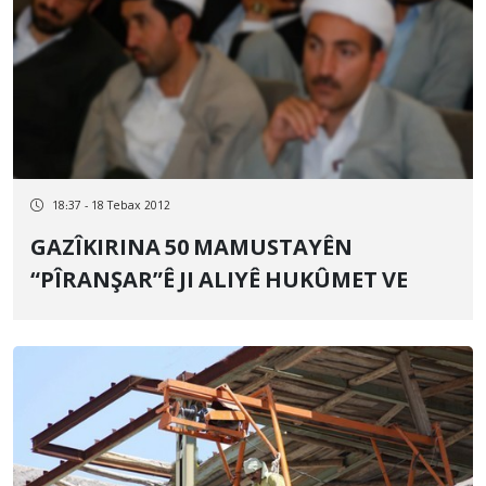
18:37 - 18 Tebax 2012
GAZÎKIRINA 50 MAMUSTAYÊN
“PÎRANŞAR”Ê JI ALIYÊ HUKÛMET VE