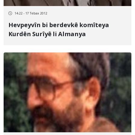
14:22 - 17 Tebax 2012
Hevpeyvîn bi berdevkê komîteya
Kurdên Surîyê li Almanya