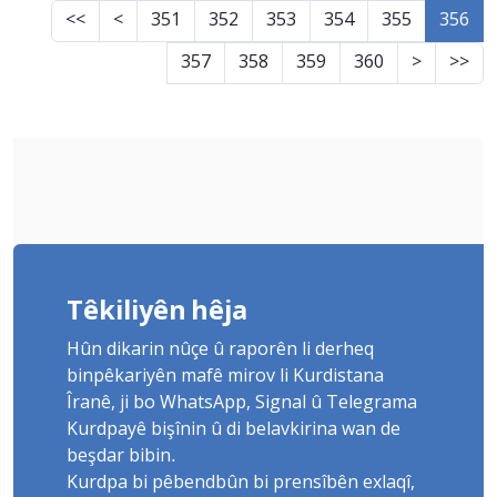
<<
<
351
352
353
354
355
356
357
358
359
360
>
>>
Têkiliyên hêja
Hûn dikarin nûçe û raporên li derheq
binpêkariyên mafê mirov li Kurdistana
Îranê, ji bo WhatsApp, Signal û Telegrama
Kurdpayê bişînin û di belavkirina wan de
beşdar bibin.
Kurdpa bi pêbendbûn bi prensîbên exlaqî,