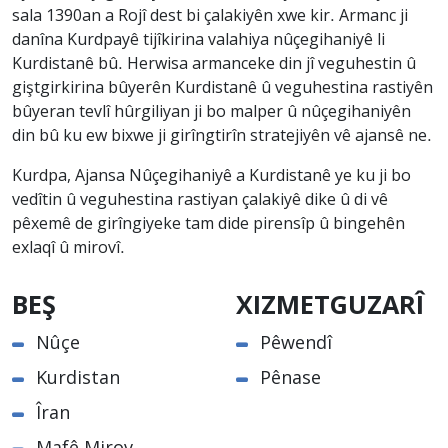
sala 1390an a Rojî dest bi çalakiyên xwe kir. Armanc ji
danîna Kurdpayê tijîkirina valahiya nûçegihaniyê li
Kurdistanê bû. Herwisa armanceke din jî veguhestin û
giştgirkirina bûyerên Kurdistanê û veguhestina rastiyên
bûyeran tevlî hûrgiliyan ji bo malper û nûçegihaniyên
din bû ku ew bixwe ji girîngtirîn stratejiyên vê ajansê ne.
Kurdpa, Ajansa Nûçegihaniyê a Kurdistanê ye ku ji bo
vedîtin û veguhestina rastiyan çalakiyê dike û di vê
pêxemê de girîngiyeke tam dide pirensîp û bingehên
exlaqî û mirovî.
BEŞ
XIZMETGUZARÎ
Nûçe
Pêwendî
Kurdistan
Pênase
Îran