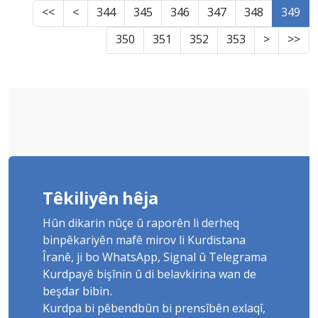
<<
<
344
345
346
347
348
349
350
351
352
353
>
>>
Têkiliyên hêja
Hûn dikarin nûçe û raporên li derheq
binpêkariyên mafê mirov li Kurdistana
Îranê, ji bo WhatsApp, Signal û Telegrama
Kurdpayê bişînin û di belavkirina wan de
beşdar bibin.
Kurdpa bi pêbendbûn bi prensîbên exlaqî,