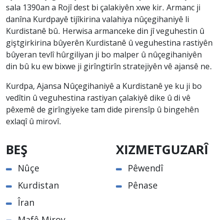
sala 1390an a Rojî dest bi çalakiyên xwe kir. Armanc ji
danîna Kurdpayê tijîkirina valahiya nûçegihaniyê li
Kurdistanê bû. Herwisa armanceke din jî veguhestin û
giştgirkirina bûyerên Kurdistanê û veguhestina rastiyên
bûyeran tevlî hûrgiliyan ji bo malper û nûçegihaniyên
din bû ku ew bixwe ji girîngtirîn stratejiyên vê ajansê ne.
Kurdpa, Ajansa Nûçegihaniyê a Kurdistanê ye ku ji bo
vedîtin û veguhestina rastiyan çalakiyê dike û di vê
pêxemê de girîngiyeke tam dide pirensîp û bingehên
exlaqî û mirovî.
BEŞ
XIZMETGUZARÎ
Nûçe
Pêwendî
Kurdistan
Pênase
Îran