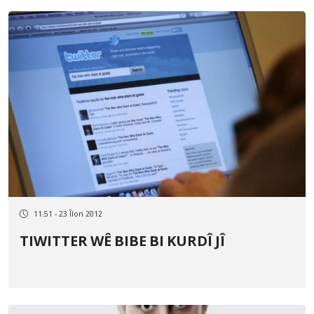
11:51 - 23 Îlon 2012
TIWITTER WÊ BIBE BI KURDÎ JÎ