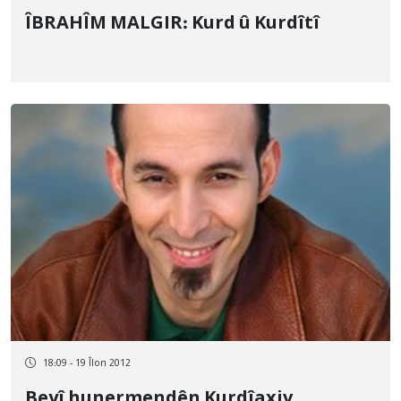
ÎBRAHÎM MALGIR: Kurd û Kurdîtî
18:09 - 19 Îlon 2012
Beyî hunermendên Kurdîaxiv