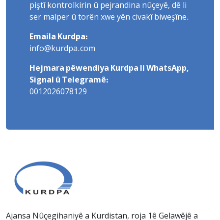
piştî kontrolkirin û pejrandina nûçeyê, dê li
ser malper û torên xwe yên civakî biweşîne.
Emaila Kurdpa:
info@kurdpa.com
Hejmara pêwendiya Kurdpa li WhatsApp,
Signal û Telegramê:
0012026078129
Ajansa Nûçegihaniyê a Kurdistan, roja 1ê Gelawêjê a