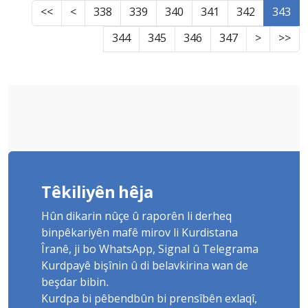
<<
<
338
339
340
341
342
343
344
345
346
347
>
>>
Têkiliyên hêja
Hûn dikarin nûçe û raporên li derheq
binpêkariyên mafê mirov li Kurdistana
Îranê, ji bo WhatsApp, Signal û Telegrama
Kurdpayê bişînin û di belavkirina wan de
beşdar bibin.
Kurdpa bi pêbendbûn bi prensîbên exlaqî,