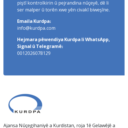
piştî kontrolkirin û pejrandina nûçeyê, dê li
ser malper û torên xwe yên civakî biweşîne.
Emaila Kurdpa:
info@kurdpa.com
Hejmara pêwendiya Kurdpa li WhatsApp,
Signal û Telegramê:
0012026078129
Ajansa Nûçegihaniyê a Kurdistan, roja 1ê Gelawêjê a