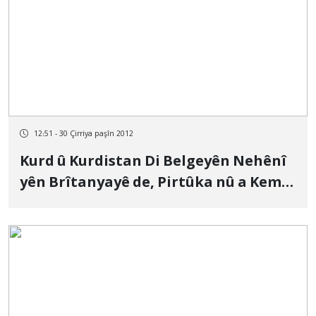
12:51 - 30 Çirriya paşîn 2012
Kurd û Kurdistan Di Belgeyên Nehênî
yên Brîtanyayê de, Pirtûka nû a Kemal
Mezher Ahmed