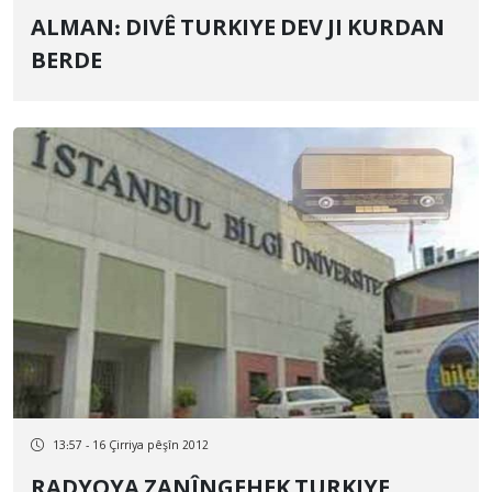
ALMAN: DIVÊ TURKIYE DEV JI KURDAN
BERDE
13:57 - 16 Çirriya pêşîn 2012
RADYOYA ZANÎNGEHEK TURKIYE