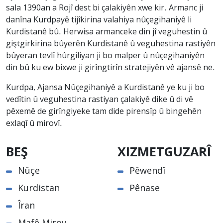
sala 1390an a Rojî dest bi çalakiyên xwe kir. Armanc ji
danîna Kurdpayê tijîkirina valahiya nûçegihaniyê li
Kurdistanê bû. Herwisa armanceke din jî veguhestin û
giştgirkirina bûyerên Kurdistanê û veguhestina rastiyên
bûyeran tevlî hûrgiliyan ji bo malper û nûçegihaniyên
din bû ku ew bixwe ji girîngtirîn stratejiyên vê ajansê ne.
Kurdpa, Ajansa Nûçegihaniyê a Kurdistanê ye ku ji bo
vedîtin û veguhestina rastiyan çalakiyê dike û di vê
pêxemê de girîngiyeke tam dide pirensîp û bingehên
exlaqî û mirovî.
BEŞ
XIZMETGUZARÎ
Nûçe
Pêwendî
Kurdistan
Pênase
Îran