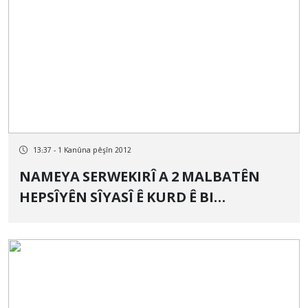
13:37 - 1 Kanûna pêşîn 2012
NAMEYA SERWEKIRÎ A 2 MALBATÊN
HEPSÎYÊN SÎYASÎ Ê KURD Ê BI
DARVEKIRINÊ HATINE MEHKÛM KIRIN