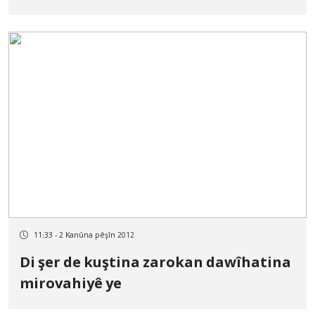
wan yên niha ji wan bistînin
11:33 - 2 Kanûna pêşîn 2012
Di şer de kuştina zarokan dawîhatina
mirovahiyê ye