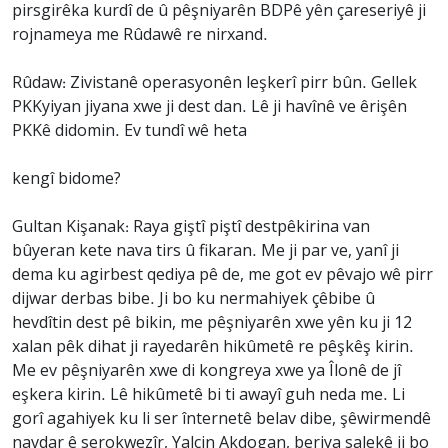
pirsgirêka kurdî de û pêşniyarên BDPê yên çareseriyê ji
rojnameya me Rûdawê re nirxand.
Rûdaw: Zivistanê operasyonên leşkerî pirr bûn. Gellek
PKKyiyan jiyana xwe ji dest dan. Lê ji havînê ve êrişên
PKKê didomin. Ev tundî wê heta
kengî bidome?
Gultan Kişanak: Raya giştî piştî destpêkirina van
bûyeran kete nava tirs û fikaran. Me ji par ve, yanî ji
dema ku agirbest qediya pê de, me got ev pêvajo wê pirr
dijwar derbas bibe. Ji bo ku nermahiyek çêbibe û
hevdîtin dest pê bikin, me pêşniyarên xwe yên ku ji 12
xalan pêk dihat ji rayedarên hikûmetê re pêşkêş kirin.
Me ev pêşniyarên xwe di kongreya xwe ya Îlonê de jî
eşkera kirin. Lê hikûmetê bi ti awayî guh neda me. Li
gorî agahiyek ku li ser înternetê belav dibe, şêwirmendê
navdar ê serokwezîr, Yalçin Akdogan, beriya salekê ji bo