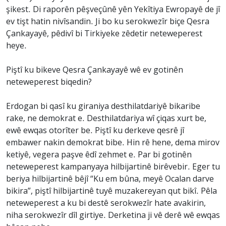
şikest. Di raporên pêşveçûnê yên Yekîtiya Ewropayê de jî
ev tişt hatin nivîsandin. Ji bo ku serokwezîr biçe Qesra
Çankayayê, pêdivî bi Tirkiyeke zêdetir neteweperest
heye.
Piştî ku bikeve Qesra Çankayayê wê ev gotinên
neteweperest biqedin?
Erdogan bi qasî ku giraniya desthilatdariyê bikaribe
rake, ne demokrat e. Desthilatdariya wî çiqas xurt be,
ewê ewqas otorîter be. Piştî ku derkeve qesrê jî
embawer nakin demokrat bibe. Hin rê hene, dema mirov
ketiyê, vegera paşve êdî zehmet e. Par bi gotinên
neteweperest kampanyaya hilbijartinê birêvebir. Eger tu
beriya hilbijartinê bêjî “Ku em bûna, meyê Ocalan darve
bikira”, piştî hilbijartinê tuyê muzakereyan qut bikî. Pêla
neteweperest a ku bi destê serokwezîr hate avakirin,
niha serokwezîr dîl girtiye. Derketina ji vê derê wê ewqas