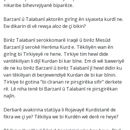
nikaribe bihevrejiyanê biparêze.
Barzanî û Talabanî aktorên girîng ên siyaseta kurdî ne.
Ew dikarin di vê rewşa aloz de çi bikin?
Birêz Talabanî serokkomarê Iraqê û birêz Mesûd
Barzanî jî serokê Herêma Kurd e. Têkiliyên wan ên
girîng bi Tirkiyeyê re hene. Tirkiye tim hewl dide
vantêkiliyan li dijî Kurdan bi kar bîne. Em di wê baweriyê
de ne ku birêz Barzanî û birêz Talabanî jî hewl didin ku
van têkiliyan di berjewendiyê Kurdan de bi kar bînin.
Tirkiye bi gotina “bi cîranan re pirsgirêka sifir” derkete
rê. Lê niha tenê bi Barzanî û Talabanî re pirsgirêkan
najîn.
Derbarê avakirina statûya li Rojavayê Kurdistanê de
fikra we çi ye? Têkiliya we bi Kurdên wê derê re heye?