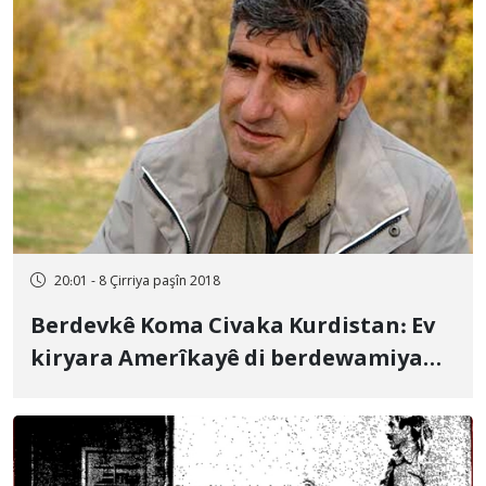
20:01 - 8 Çirriya paşîn 2018
Berdevkê Koma Civaka Kurdistan: Ev
kiryara Amerîkayê di berdewamiya
pîlanên li dijî rêber Apo de ye