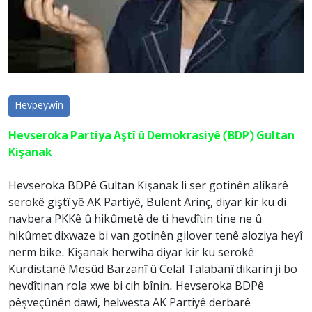
Hevpeywîn
Hevseroka Partiya Aştî û Demokrasiyê (BDP) Gultan
Kişanak
Hevseroka BDPê Gultan Kişanak li ser gotinên alîkarê
serokê giştî yê AK Partiyê, Bulent Arinç, diyar kir ku di
navbera PKKê û hikûmetê de ti hevdîtin tine ne û
hikûmet dixwaze bi van gotinên gilover tenê aloziya heyî
nerm bike. Kişanak herwiha diyar kir ku serokê
Kurdistanê Mesûd Barzanî û Celal Talabanî dikarin ji bo
hevdîtinan rola xwe bi cih bînin. Hevseroka BDPê
pêşveçûnên dawî, helwesta AK Partiyê derbarê