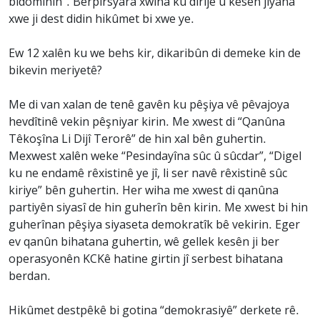
bidomînin”. Berpirsyara xwîna ku dirije û kesên jiyana
xwe ji dest didin hikûmet bi xwe ye.
Ew 12 xalên ku we behs kir, dikaribûn di demeke kin de
bikevin meriyetê?
Me di van xalan de tenê gavên ku pêşiya vê pêvajoya
hevdîtinê vekin pêşniyar kirin. Me xwest di “Qanûna
Têkoşîna Li Dijî Terorê” de hin xal bên guhertin.
Mexwest xalên weke “Pesindayîna sûc û sûcdar”, “Digel
ku ne endamê rêxistinê ye jî, li ser navê rêxistinê sûc
kiriye” bên guhertin. Her wiha me xwest di qanûna
partiyên siyasî de hin guherîn bên kirin. Me xwest bi hin
guherînan pêşiya siyaseta demokratîk bê vekirin. Eger
ev qanûn bihatana guhertin, wê gellek kesên ji ber
operasyonên KCKê hatine girtin jî serbest bihatana
berdan.
Hikûmet destpêkê bi gotina “demokrasiyê” derkete rê.