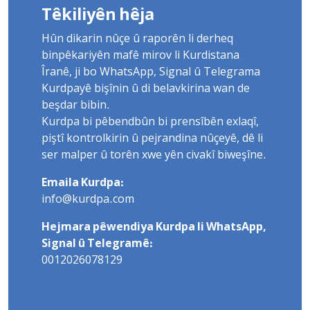
Têkiliyên hêja
Hûn dikarin nûçe û raporên li derheq
binpêkariyên mafê mirov li Kurdistana
Îranê, ji bo WhatsApp, Signal û Telegrama
Kurdpayê bişînin û di belavkirina wan de
beşdar bibin.
Kurdpa bi pêbendbûn bi prensîbên exlaqî,
piştî kontrolkirin û pejrandina nûçeyê, dê li
ser malper û torên xwe yên civakî biweşîne.
Emaila Kurdpa:
info@kurdpa.com
Hejmara pêwendiya Kurdpa li WhatsApp,
Signal û Telegramê:
0012026078129