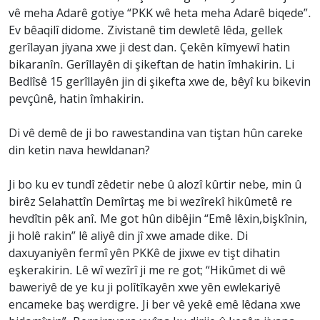
vê meha Adarê gotiye “PKK wê heta meha Adarê biqede”.
Ev bêaqilî didome. Zivistanê tim dewletê lêda, gellek
gerîlayan jiyana xwe ji dest dan. Çekên kîmyewî hatin
bikaranîn. Gerîllayên di şikeftan de hatin îmhakirin. Li
Bedlîsê 15 gerîllayên jin di şikefta xwe de, bêyî ku bikevin
pevçûnê, hatin îmhakirin.
Di vê demê de ji bo rawestandina van tiştan hûn careke
din ketin nava hewldanan?
Ji bo ku ev tundî zêdetir nebe û alozî kûrtir nebe, min û
birêz Selahattîn Demîrtaş me bi wezîrekî hikûmetê re
hevdîtin pêk anî. Me got hûn dibêjin “Emê lêxin,bişkînin,
ji holê rakin” lê aliyê din jî xwe amade dike. Di
daxuyaniyên fermî yên PKKê de jixwe ev tişt dihatin
eşkerakirin. Lê wî wezîrî ji me re got; “Hikûmet di wê
baweriyê de ye ku ji polîtîkayên xwe yên ewlekariyê
encameke baş werdigre. Ji ber vê yekê emê lêdana xwe