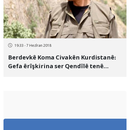
19:33 - 7 Hezîran 2018
Berdevkê Koma Civakên Kurdistanê:
Gefa êrîşkirina ser Qendîlê tenê
şerekî tebilîxî ye