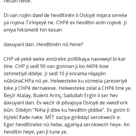
hêsan nebe.
Di van rojên dawî de hevdîtinên li Osloyê mijara sereke
ya rojeva Tirkiyeyê ne. CHPê ev hevdîtin anîn rojevê. Ji
eniya hikûmetê hin kesan
daxuyanî dan. Hevdîtinên nû hene?
CHP vê yekê weke amûreke polîtîkaya navxweyî bi kar
tîne. CHP ji sedî 90 van gotinan ji bo AKPê bixe
zehmetiyê dibêje. Ji sedî 10 jî encama nîqaşên
nûbûnaCHPa nû ye. Helwesteke ku xizmeta çareseriyê
bike ji CHPê dernakeve. Helwesteke zelal a CHPê tine ye.
Beşîr Atalay, Bulent Arinç, Sadullah Ergîn li ser hev
daxuyanî dan. Ev wezîr di pêvajoya Osloyê de xwedî erk
bûn. Dibêjin “Niha jî dibe ku hevdîtin çêdibe”. Ev gotin ti
tiştekî îfade nake. MÎT saziya girêdayî serokwezîr e.
Eger hevdîtineke nû hebe, agahiya serokwezîr heye. An
hevdîtin heye, yan jî tune ye.