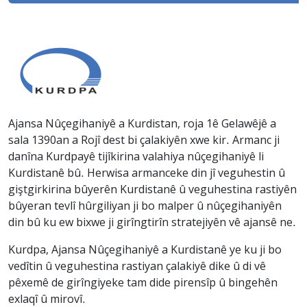
Ajansa Nûçegihaniyê a Kurdistan, roja 1ê Gelawêjê a
sala 1390an a Rojî dest bi çalakiyên xwe kir. Armanc ji
danîna Kurdpayê tijîkirina valahiya nûçegihaniyê li
Kurdistanê bû. Herwisa armanceke din jî veguhestin û
giştgirkirina bûyerên Kurdistanê û veguhestina rastiyên
bûyeran tevlî hûrgiliyan ji bo malper û nûçegihaniyên
din bû ku ew bixwe ji girîngtirîn stratejiyên vê ajansê ne.
Kurdpa, Ajansa Nûçegihaniyê a Kurdistanê ye ku ji bo
vedîtin û veguhestina rastiyan çalakiyê dike û di vê
pêxemê de girîngiyeke tam dide pirensîp û bingehên
exlaqî û mirovî.