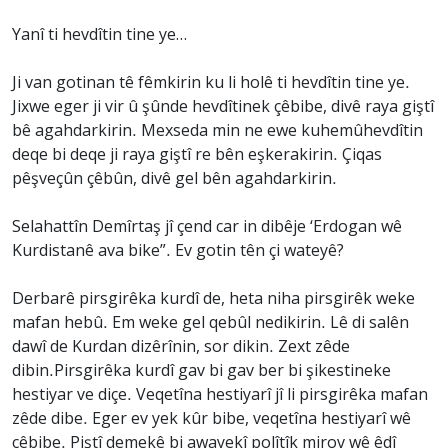
Yanî ti hevdîtin tine ye…
Ji van gotinan tê fêmkirin ku li holê ti hevdîtin tine ye.
Jixwe eger ji vir û şûnde hevdîtinek çêbibe, divê raya giştî
bê agahdarkirin. Mexseda min ne ewe kuhemûhevdîtin
deqe bi deqe ji raya giştî re bên eşkerakirin. Çiqas
pêşveçûn çêbûn, divê gel bên agahdarkirin.
Selahattîn Demîrtaş jî çend car in dibêje ‘Erdogan wê
Kurdistanê ava bike”. Ev gotin tên çi wateyê?
Derbarê pirsgirêka kurdî de, heta niha pirsgirêk weke
mafan hebû. Em weke gel qebûl nedikirin. Lê di salên
dawî de Kurdan dizêrînin, sor dikin. Zext zêde
dibin.Pirsgirêka kurdî gav bi gav ber bi şikestineke
hestiyar ve diçe. Veqetîna hestiyarî jî li pirsgirêka mafan
zêde dibe. Eger ev yek kûr bibe, veqetîna hestiyarî wê
çêbibe. Piştî demekê bi awayekî polîtîk mirov wê êdî