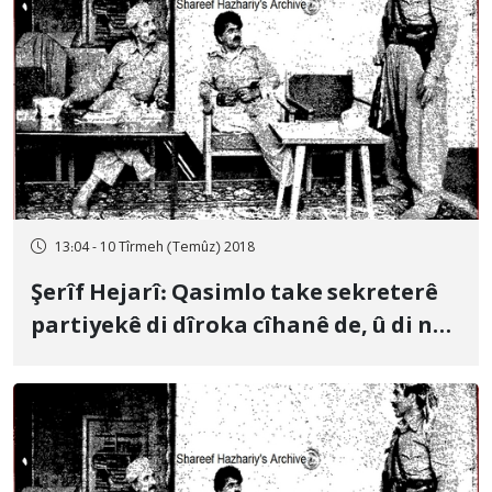
13:04 - 10 Tîrmeh (Temûz) 2018
Şerîf Hejarî: Qasimlo take sekreterê
partiyekê di dîroka cîhanê de, û di nav
hemû parzemînan û neteweyan de ye,
ku kesê yekem yê partiyekê be, û 12
zimanên zindî yên cîhanê dizane
(Beşa 2)