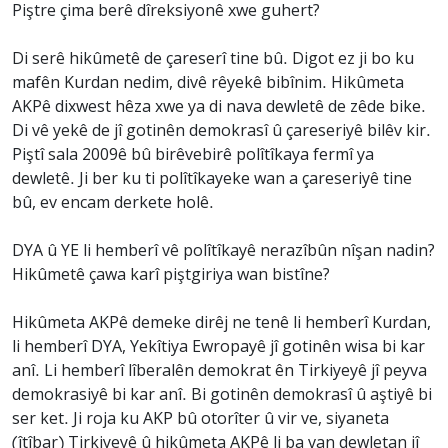
Piştre çima berê dîreksiyonê xwe guhert?
Di serê hikûmetê de çareserî tine bû. Digot ez ji bo ku
mafên Kurdan nedim, divê rêyekê bibînim. Hikûmeta
AKPê dixwest hêza xwe ya di nava dewletê de zêde bike.
Di vê yekê de jî gotinên demokrasî û çareseriyê bilêv kir.
Piştî sala 2009ê bû birêvebirê polîtîkaya fermî ya
dewletê. Ji ber ku ti polîtîkayeke wan a çareseriyê tine
bû, ev encam derkete holê.
DYA û YE li hemberî vê polîtîkayê nerazîbûn nîşan nadin?
Hikûmetê çawa karî piştgiriya wan bistîne?
Hikûmeta AKPê demeke dirêj ne tenê li hemberî Kurdan,
li hemberî DYA, Yekîtiya Ewropayê jî gotinên wisa bi kar
anî. Li hemberî lîberalên demokrat ên Tirkiyeyê jî peyva
demokrasiyê bi kar anî. Bi gotinên demokrasî û aştiyê bi
ser ket. Ji roja ku AKP bû otorîter û vir ve, siyaneta
(îtîbar) Tirkiyeyê û hikûmeta AKPê li ba van dewletan jî