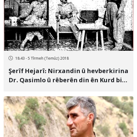
18:43 - 5 Tîrmeh (Temûz) 2018
Şerîf Hejarî: Nirxandin û hevberkirina
Dr. Qasimlo û rêberên din ên Kurd bi
hev re, nîşana neserwextî û
nehişyariya civaka Kurdistanê ye
(Beşa 1)