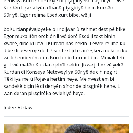
Pêdiviya Kurdên li Sûriyê bi piştgiriyeke baş heye. Divê
Kurdên li çar aliyên cîhanê piştgiriyê bidin Kurdên
Sûriyê. Eger rejîma Esed xurt bibe, wê ji
boKurdanpêvajoyeke pirr dijwar û zehmet dest pê bike.
Eger muxalifên ereb ên li wê derê Esed ji text bînin
xwarê, dibe ku ew jî Kurdan nas nekin. Lewre rejîma ku
dibe di pêşerojê de bê ser text jî ti carî eşkera nekirin ku
wê li hemberî mafên Kurdan bi hurmet bin. Muxalefetê
got wê mafên Kurdan qebûl nekin. Jixwe ji ber vê yekê
Kurdan di Konseya Neteweyî ya Sûriyê de cih negirt.
Têkiliya me û Rojava hertim heye. Me xwest em bi
şandekê biçin lê di deriyên sînor de pirsgirêk hene. Li
wan deran pirsgirêka ewlehiyê heye.
Jêder: Rûdaw