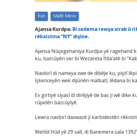
Îran
Mafê Mirov
Ajansa Kurdpa:
Bi sedema rewşa xirab û ri
rêkxistina “NY” dişîne.
Ajansa Nûçegehaniya Kurdpa yê ragehand ku,
ku, bazcûyên ser bi Wezareta Îtila’atê bi “Kab
Navbirî di nameya xwe de dibêje ku, piştî lêpi
îşkenceyên wek dijûnên malbatî, lêdana bi kab
Ev girtiyê siyasî di dirêjiyê de bas ji wê dike 
rûpelên bazcûyîyê.
Lewra navbirî daxwazê ji karbidestên rêkxis
Wehîd Hûd yê 29 salî, di Banemera sala 1392’