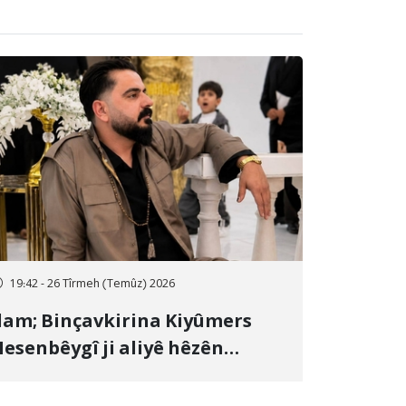
19:42 - 26 Tîrmeh (Temûz) 2026
lam; Binçavkirina Kiyûmers
esenbêygî ji aliyê hêzên
wlehiyê ve û veguhestina wî bo
ihekî nediyar