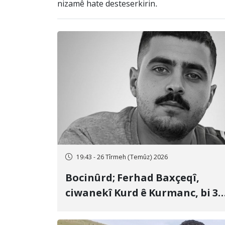
nizamê hate desteserkirin.
19:43 - 26 Tîrmeh (Temûz) 2026
Bocinûrd; Ferhad Baxçeqî,
ciwanekî Kurd ê Kurmanc, bi 3
sal girtîgeh û 74 qamçîyan hat
cezakirin