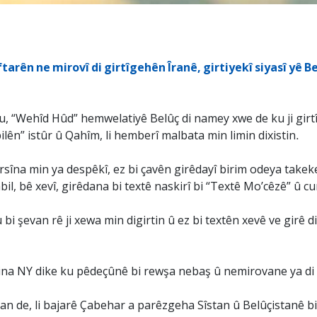
ftarên ne mirovî di girtîgehên Îranê, girtiyekî siyasî yê 
 “Wehîd Hûd” hemwelatiyê Belûç di namey xwe de ku ji girt
ilên” istûr û Qahîm, li hemberî malbata min limin dixistin.
rsîna min ya despêkî, ez bi çavên girêdayî birim odeya takekesî
il, bê xevî, girêdana bi textê naskirî bi “Textê Mo’cêzê” û cu
ku bi şevan rê ji xewa min digirtin û ez bi textên xevê ve girê di
tina NY dike ku pêdeçûnê bi rewşa nebaş û nemirovane ya di 
an de, li bajarê Çabehar a parêzgeha Sîstan û Belûçistanê bi