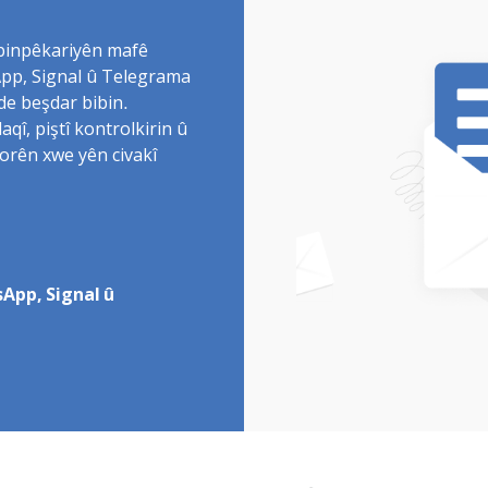
 binpêkariyên mafê
sApp, Signal û Telegrama
de beşdar bibin.
î, piştî kontrolkirin û
torên xwe yên civakî
App, Signal û