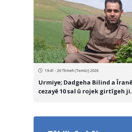
19:41 - 26 Tîrmeh (Temûz) 2026
Urmiye; Dadgeha Bilind a Îran
cezayê 10 sal û rojek girtîgeh ji
bo Yûnis Nebîzade piştrast kir