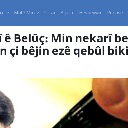
çe
Mafê Mirov
Gotar
Bijarte
Hevpeywîn
Pênase
î ê Belûç: Min nekarî b
 çi bêjin ezê qebûl bi