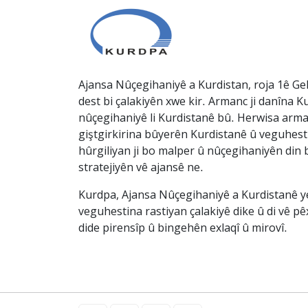
Ajansa Nûçegihaniyê a Kurdistan, roja 1ê Gel
dest bi çalakiyên xwe kir. Armanc ji danîna Ku
nûçegihaniyê li Kurdistanê bû. Herwisa arma
giştgirkirina bûyerên Kurdistanê û veguhesti
hûrgiliyan ji bo malper û nûçegihaniyên din b
stratejiyên vê ajansê ne.
Kurdpa, Ajansa Nûçegihaniyê a Kurdistanê ye 
veguhestina rastiyan çalakiyê dike û di vê p
dide pirensîp û bingehên exlaqî û mirovî.