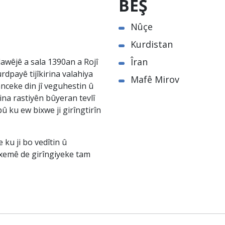
BEŞ
Nûçe
Kurdistan
Îran
awêjê a sala 1390an a Rojî
rdpayê tijîkirina valahiya
Mafê Mirov
nceke din jî veguhestin û
na rastiyên bûyeran tevlî
û ku ew bixwe ji girîngtirîn
ku ji bo vedîtin û
êxemê de girîngiyeke tam