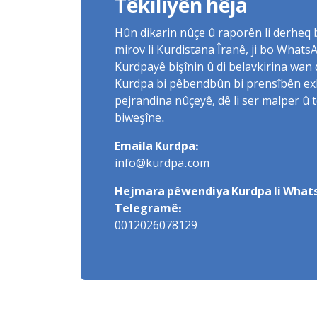
Têkiliyên hêja
Hûn dikarin nûçe û raporên li derheq
mirov li Kurdistana Îranê, ji bo What
Kurdpayê bişînin û di belavkirina wan 
Kurdpa bi pêbendbûn bi prensîbên exlaq
pejrandina nûçeyê, dê li ser malper û 
biweşîne.
Emaila Kurdpa:
info@kurdpa.com
Hejmara pêwendiya Kurdpa li Whats
Telegramê:
0012026078129