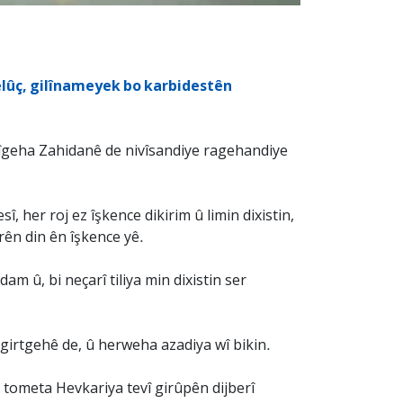
Belûç, gilînameyek bo karbidestên
îgeha Zahidanê de nivîsandiye ragehandiye
, her roj ez îşkence dikirim û limin dixistin,
rên din ên îşkence yê.
dam û, bi neçarî tiliya min dixistin ser
girtgehê de, û herweha azadiya wî bikin.
 tometa Hevkariya tevî girûpên dijberî