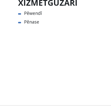
XIZMETGUZARÎ
Pêwendî
Pênase