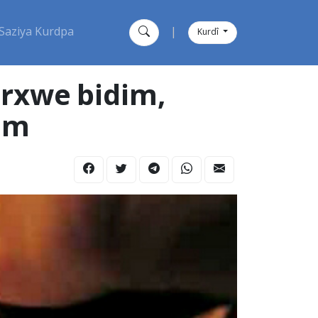
Saziya Kurdpa
|
Kurdî
erxwe bidim,
kim