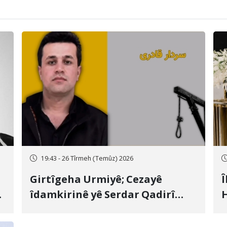
19:43 - 26 Tîrmeh (Temûz) 2026
Girtîgeha Urmiyê; Cezayê
Î
îdamkirinê yê Serdar Qadirî
H
Hate bicîhkirin
e
c