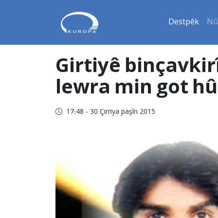
Destpêk
Nû
Girtiyê binçavkir
lewra min got hûn
17:48 - 30 Çirriya paşîn 2015