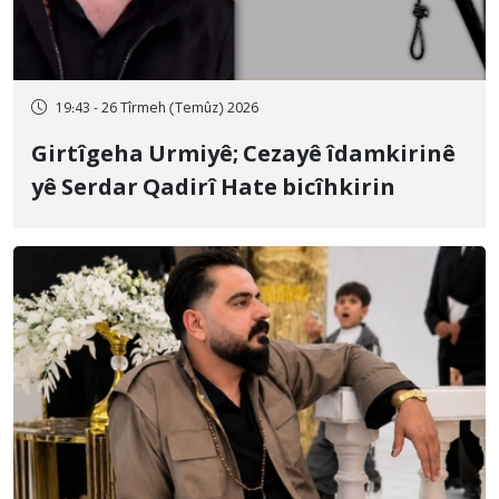
19:43 - 26 Tîrmeh (Temûz) 2026
Girtîgeha Urmiyê; Cezayê îdamkirinê
yê Serdar Qadirî Hate bicîhkirin