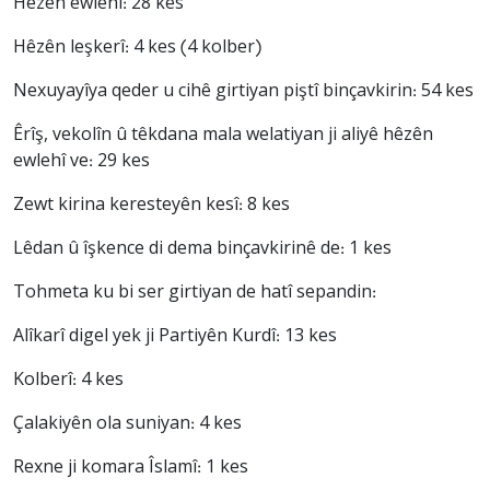
Hêzên ewlehî: 28 kes
Hêzên leşkerî: 4 kes (4 kolber)
Nexuyayîya qeder u cihê girtiyan piştî binçavkirin: 54 kes
Êrîş, vekolîn û têkdana mala welatiyan ji aliyê hêzên
ewlehî ve: 29 kes
Zewt kirina keresteyên kesî: 8 kes
Lêdan û îşkence di dema binçavkirinê de: 1 kes
Tohmeta ku bi ser girtiyan de hatî sepandin:
Alîkarî digel yek ji Partiyên Kurdî: 13 kes
Kolberî: 4 kes
Çalakiyên ola suniyan: 4 kes
Rexne ji komara Îslamî: 1 kes