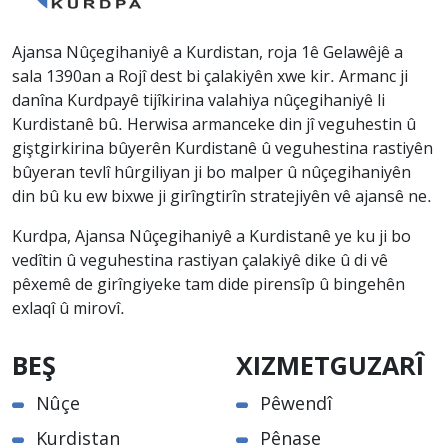
Ajansa Nûçegihaniyê a Kurdistan, roja 1ê Gelawêjê a
sala 1390an a Rojî dest bi çalakiyên xwe kir. Armanc ji
danîna Kurdpayê tijîkirina valahiya nûçegihaniyê li
Kurdistanê bû. Herwisa armanceke din jî veguhestin û
giştgirkirina bûyerên Kurdistanê û veguhestina rastiyên
bûyeran tevlî hûrgiliyan ji bo malper û nûçegihaniyên
din bû ku ew bixwe ji girîngtirîn stratejiyên vê ajansê ne.
Kurdpa, Ajansa Nûçegihaniyê a Kurdistanê ye ku ji bo
vedîtin û veguhestina rastiyan çalakiyê dike û di vê
pêxemê de girîngiyeke tam dide pirensîp û bingehên
exlaqî û mirovî.
BEŞ
XIZMETGUZARÎ
Nûçe
Pêwendî
Kurdistan
Pênase