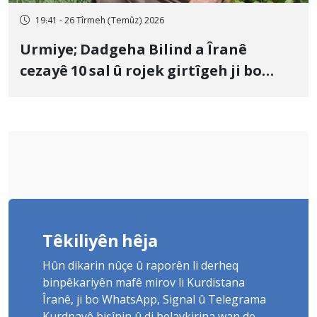
19:41 - 26 Tîrmeh (Temûz) 2026
Urmiye; Dadgeha Bilind a Îranê
cezayê 10 sal û rojek girtîgeh ji bo
Yûnis Nebîzade piştrast kir
Têkiliyên hêja
Hûn dikarin nûçe û raporên li derheq
binpêkariyên mafê mirov li Kurdistana
Îranê, ji bo WhatsApp, Signal û Telegrama