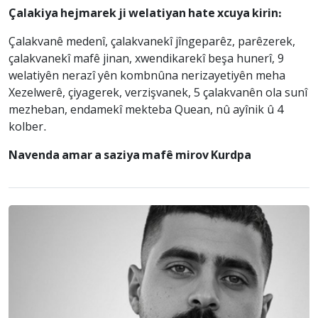
Çalakiya hejmarek ji welatiyan hate xcuya kirin:
Çalakvanê medenî, çalakvanekî jîngeparêz, parêzerek,
çalakvanekî mafê jinan, xwendikarekî beşa hunerî, 9
welatiyên nerazî yên kombnûna nerizayetiyên meha
Xezelwerê, çiyagerek, verzişvanek, 5 çalakvanên ola sunî
mezheban, endamekî mekteba Quean, nû ayînik û 4
kolber.
Navenda amar a saziya mafê mirov Kurdpa