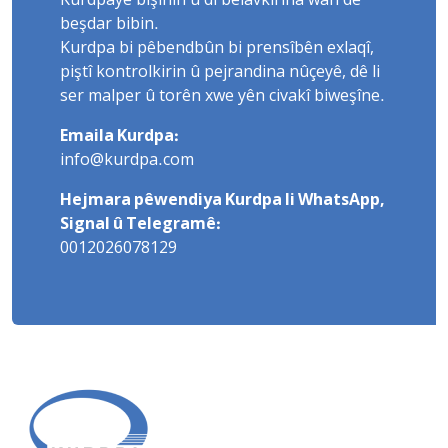
Kurdpayê bişînin û di belavkirina wan de
beşdar bibin.
Kurdpa bi pêbendbûn bi prensîbên exlaqî,
piştî kontrolkirin û pejrandina nûçeyê, dê li
ser malper û torên xwe yên civakî biweşîne.
Emaila Kurdpa:
info@kurdpa.com
Hejmara pêwendiya Kurdpa li WhatsApp,
Signal û Telegramê:
0012026078129