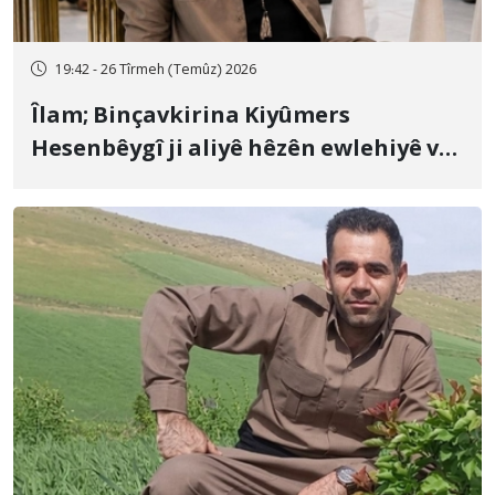
19:42 - 26 Tîrmeh (Temûz) 2026
Îlam; Binçavkirina Kiyûmers
Hesenbêygî ji aliyê hêzên ewlehiyê ve
û veguhestina wî bo cihekî nediyar