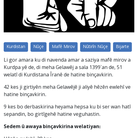
Kurdistan
Nûçe
Mafê Mirov
Nûtirîn Nûçe
Bijarte
Li gor amara ku di navenda amar a saziya mafê mirov a
Kurdpa yê de, di meha Gelawêj a sala 1399`an de, 51
welatî di Kurdistana Îranê de hatine binçavkirin.
42 kes ji girtiyên meha Gelawêjê ji aliyê hêzên ewlehî ve
hatine binçavkirin.
9 kes bo derbaskirina heyama hepsa ku bi ser wan hatî
sepandin, bo girtîgehê hatine veguhastin.
Sedem û awaya binçavkirina welatiyan: