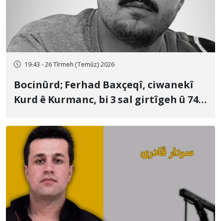
19:43 - 26 Tîrmeh (Temûz) 2026
Bocinûrd; Ferhad Baxçeqî, ciwanekî
Kurd ê Kurmanc, bi 3 sal girtîgeh û 74
qamçîyan hat cezakirin