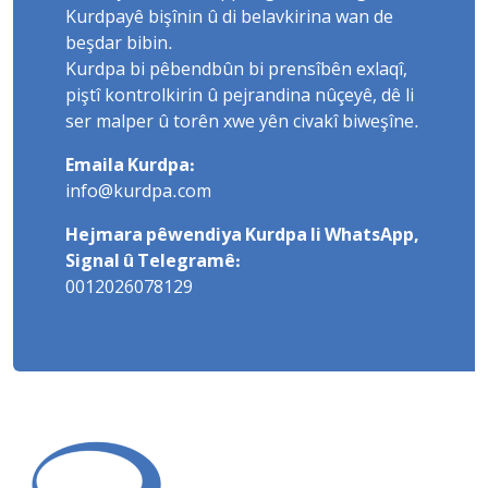
Kurdpayê bişînin û di belavkirina wan de
beşdar bibin.
Kurdpa bi pêbendbûn bi prensîbên exlaqî,
piştî kontrolkirin û pejrandina nûçeyê, dê li
ser malper û torên xwe yên civakî biweşîne.
Emaila Kurdpa:
info@kurdpa.com
Hejmara pêwendiya Kurdpa li WhatsApp,
Signal û Telegramê:
0012026078129