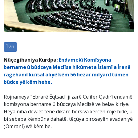
Îran
Nûçegihaniya Kurdpa:
Endamekî Komîsyona
bername û bûdceya Meclîsa hikûmeta Îslamî a Îranê
ragehand ku îsal aliyê kêm 56 hezar milyard tûmen
bûdce yê kêm hebe.
Rojnameya “Ebrarê Êqtsad” ji zarê Ce’ifer Qadirî endamê
komîsyona bername û bûdceya Meclîsê ve belav kiriye:
Heya niha dewlet tenê dikare bersiva xercên rojê bide, û
bi sebeba kêmbûna dahatê, têçûya piroseyên avadaniyê
(Omranî) wê kêm be.