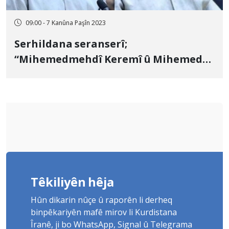
09:00 - 7 Kanûna Paşîn 2023
Serhildana seranserî;
“Mihemedmehdî Keremî û Mihemed
Husêyn” îdam kirin
Têkiliyên hêja
Hûn dikarin nûçe û raporên li derheq
binpêkariyên mafê mirov li Kurdistana
Îranê, ji bo WhatsApp, Signal û Telegrama