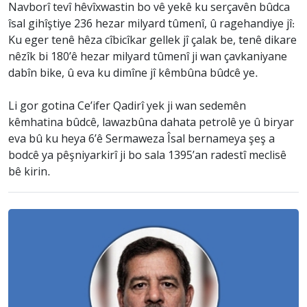
Navborî tevî hêvîxwastin bo vê yekê ku serçavên bûdca
îsal gihîştiye 236 hezar milyard tûmenî, û ragehandiye jî:
Ku eger tenê hêza cîbicîkar gellek jî çalak be, tenê dikare
nêzîk bi 180’ê hezar milyard tûmenî ji wan çavkaniyane
dabîn bike, û eva ku dimîne jî kêmbûna bûdcê ye.
Li gor gotina Ce’ifer Qadirî yek ji wan sedemên
kêmhatina bûdcê, lawazbûna dahata petrolê ye û biryar
eva bû ku heya 6’ê Sermaweza Îsal bernameya şeş a
bodcê ya pêşniyarkirî ji bo sala 1395’an radestî meclisê
bê kirin.