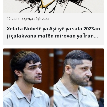
22:17 - 6 Çirriya pêşîn 2023
Xelata Nobelê ya Aştiyê ya sala 2023an
ji çalakvana mafên mirovan ya Îranê
Nergês Mihemedî re hat dayîn