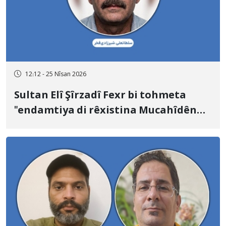
12:12 - 25 Nîsan 2026
Sultan Elî Şîrzadî Fexr bi tohmeta
"endamtiya di rêxistina Mucahîdên
Xeliq" û "hevkariya bi Îsraîlê re" hat
îdamkirin.