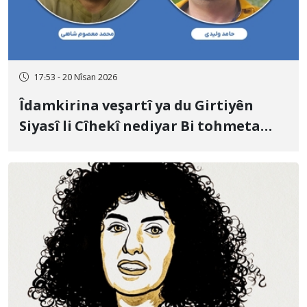
17:53 - 20 Nîsan 2026
Îdamkirina veşartî ya du Girtiyên
Siyasî li Cîhekî nediyar Bi tohmeta
Muharebe û Sîxuriyê; Mihemed
Meisûm Şahî û Hamid Velîdî