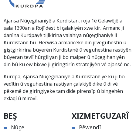
Ajansa Nûçegihaniyê a Kurdistan, roja 1ê Gelawêjê a
sala 1390an a Rojî dest bi çalakiyên xwe kir. Armanc ji
danîna Kurdpayê tijîkirina valahiya nûçegihaniyê li
Kurdistanê bû. Herwisa armanceke din jî veguhestin û
giştgirkirina bûyerên Kurdistanê û veguhestina rastiyên
bûyeran tevlî hûrgiliyan ji bo malper û nûçegihaniyên
din bû ku ew bixwe ji girîngtirîn stratejiyên vê ajansê ne.
Kurdpa, Ajansa Nûçegihaniyê a Kurdistanê ye ku ji bo
vedîtin û veguhestina rastiyan çalakiyê dike û di vê
pêxemê de girîngiyeke tam dide pirensîp û bingehên
exlaqî û mirovî.
BEŞ
XIZMETGUZARÎ
Nûçe
Pêwendî