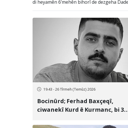
di heyamên 6’mehên bihorî de dezgeha Dadewe
19:43 - 26 Tîrmeh (Temûz) 2026
Bocinûrd; Ferhad Baxçeqî,
ciwanekî Kurd ê Kurmanc, bi 3
sal girtîgeh û 74 qamçîyan hat
cezakirin