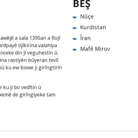
BEŞ
Nûçe
Kurdistan
Îran
awêjê a sala 1390an a Rojî
rdpayê tijîkirina valahiya
Mafê Mirov
nceke din jî veguhestin û
na rastiyên bûyeran tevlî
û ku ew bixwe ji girîngtirîn
ku ji bo vedîtin û
êxemê de girîngiyeke tam