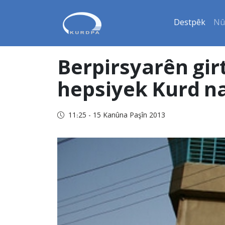
Destpêk
Nû
Berpirsyarên gir
hepsiyek Kurd n
11:25 - 15 Kanûna Paşîn 2013