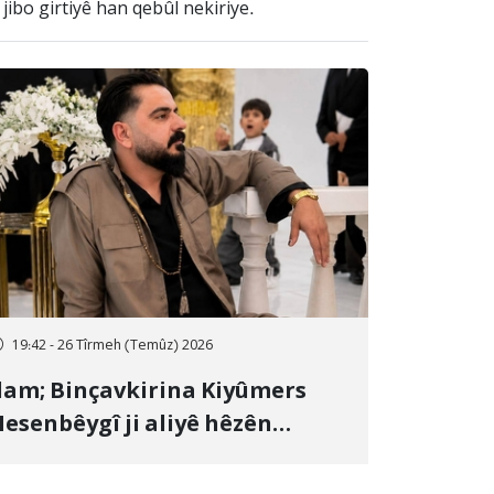
ibo girtiyê han qebûl nekiriye.
19:42 - 26 Tîrmeh (Temûz) 2026
lam; Binçavkirina Kiyûmers
esenbêygî ji aliyê hêzên
wlehiyê ve û veguhestina wî bo
ihekî nediyar