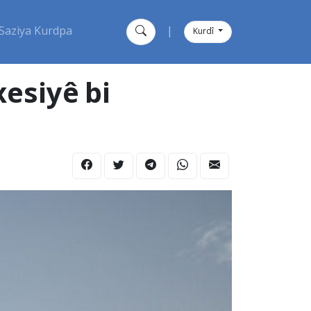
Saziya Kurdpa
|
Kurdî
esiyê bi