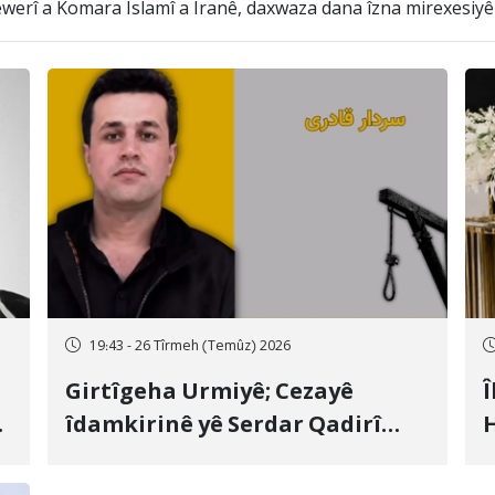
rî a Komara Îslamî a Îranê, daxwaza dana îzna mirexesiyê j
19:43 - 26 Tîrmeh (Temûz) 2026
Girtîgeha Urmiyê; Cezayê
Î
îdamkirinê yê Serdar Qadirî
H
Hate bicîhkirin
e
c