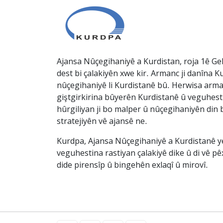
Ajansa Nûçegihaniyê a Kurdistan, roja 1ê Gel
dest bi çalakiyên xwe kir. Armanc ji danîna Ku
nûçegihaniyê li Kurdistanê bû. Herwisa arma
giştgirkirina bûyerên Kurdistanê û veguhesti
hûrgiliyan ji bo malper û nûçegihaniyên din b
stratejiyên vê ajansê ne.
Kurdpa, Ajansa Nûçegihaniyê a Kurdistanê ye 
veguhestina rastiyan çalakiyê dike û di vê p
dide pirensîp û bingehên exlaqî û mirovî.