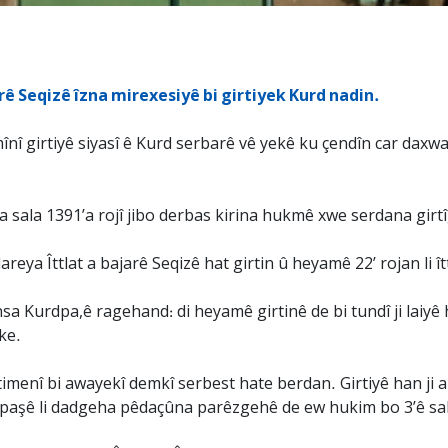
ê Seqizê îzna mirexesiyê bi girtiyek Kurd nadin.
mînî girtiyê siyasî ê Kurd serbarê vê yekê ku çendîn car daxwa
a sala 1391’a rojî jibo derbas kirina hukmê xwe serdana girt
dareya Îttlat a bajarê Seqizê hat girtin û heyamê 22’ rojan li î
ansa Kurdpa,ê ragehand: di heyamê girtinê de bi tundî ji laiyê
ke.
imenî bi awayekî demkî serbest hate berdan. Girtiyê han ji al
 paşê li dadgeha pêdaçûna parêzgehê de ew hukim bo 3’ê sal