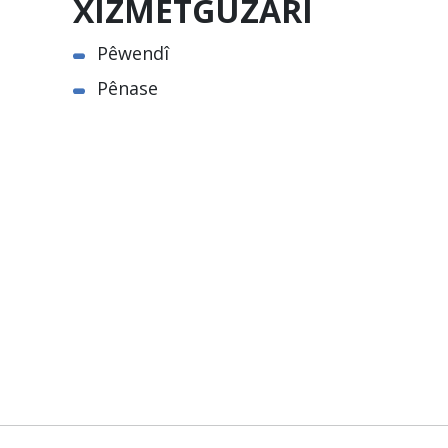
XIZMETGUZARÎ
Pêwendî
Pênase