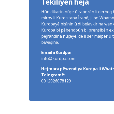
Têkiliyên hêja
Hûn dikarin nûçe û raporên li derheq
mirov li Kurdistana Îranê, ji bo What
Kurdpayê bişînin û di belavkirina wan 
Kurdpa bi pêbendbûn bi prensîbên exlaq
pejrandina nûçeyê, dê li ser malper û 
biweşîne.
Emaila Kurdpa:
info@kurdpa.com
Hejmara pêwendiya Kurdpa li Whats
Telegramê:
0012026078129