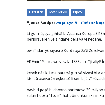
Kurdistan
Mafê Mirov
Bijarte
Ajansa Kurdpa:
berpirsyarên zîndana bajar
Li gor nûçeya gihiştî bi Ajsansa Kurdpa:Elî E
berpirsyarên vê zîndanê bersiva vî nedane.
ew zîndaniyê siyasî ê Kurd roja 23’ê Xezelwer
Elî Emînî Sermaweza sala 1388’a rojî ji aliyê Î
kesek nêzîk ji malbata wî girtiyê siyasî bi Aj
kirin û asevarên eşkencê li ser leşê vî xûya di
navbirî paşê bi danana barimteya 30 milyon t
salan hepsa “Tezirî” hatibûmehkûm kirin ku