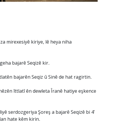
za mirexesiyê kiriye, lê heya niha
îgeha bajarê Seqizê kir.
ttlatên bajarên Seqiz û Sinê de hat ragirtin.
 hêzên îttlatî ên dewleta Îranê hatiye eşkence
iyê serdozgeriya Şoreş a bajarê Seqizê bi 4’
an hate kêm kirin.