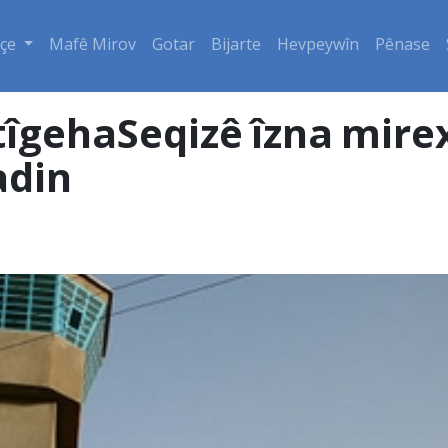
çe
Mafê Mirov
Gotar
Bijarte
Hevpeywîn
Pênase
tîgehaSeqizê îzna mirex
adin