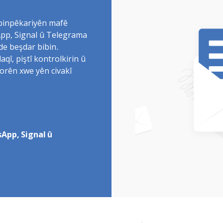
 binpêkariyên mafê
sApp, Signal û Telegrama
de beşdar bibin.
î, piştî kontrolkirin û
torên xwe yên civakî
App, Signal û