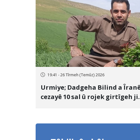
19:41 - 26 Tîrmeh (Temûz) 2026
Urmiye; Dadgeha Bilind a Îran
cezayê 10 sal û rojek girtîgeh ji
bo Yûnis Nebîzade piştrast kir