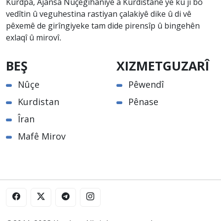
Kurdpa, Ajansa Nûçegihaniyê a Kurdistanê ye ku ji bo
vedîtin û veguhestina rastiyan çalakiyê dike û di vê
pêxemê de girîngiyeke tam dide pirensîp û bingehên
exlaqî û mirovî.
BEŞ
XIZMETGUZARÎ
Nûçe
Pêwendî
Kurdistan
Pênase
Îran
Mafê Mirov