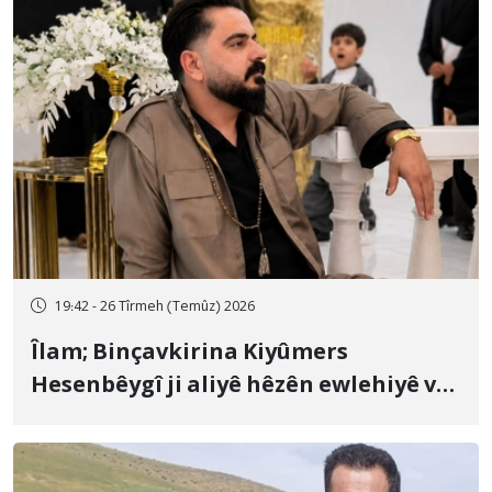
19:42 - 26 Tîrmeh (Temûz) 2026
Îlam; Binçavkirina Kiyûmers
Hesenbêygî ji aliyê hêzên ewlehiyê ve
û veguhestina wî bo cihekî nediyar