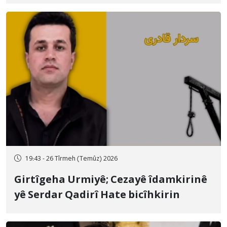
qamçîyan hat cezakirin
19:43 - 26 Tîrmeh (Temûz) 2026
Girtîgeha Urmiyê; Cezayê îdamkirinê
yê Serdar Qadirî Hate bicîhkirin