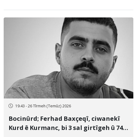
19:43 - 26 Tîrmeh (Temûz) 2026
Bocinûrd; Ferhad Baxçeqî, ciwanekî
Kurd ê Kurmanc, bi 3 sal girtîgeh û 74