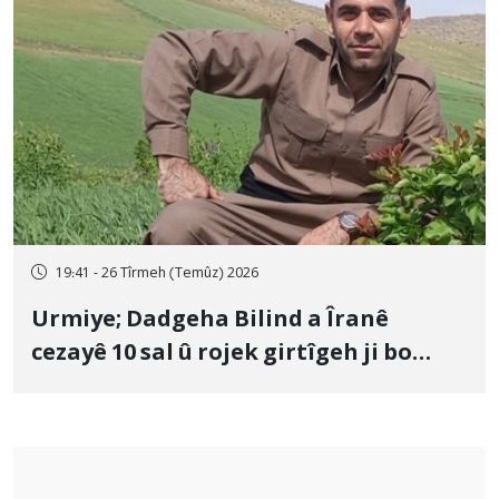
19:41 - 26 Tîrmeh (Temûz) 2026
Urmiye; Dadgeha Bilind a Îranê
cezayê 10 sal û rojek girtîgeh ji bo
Yûnis Nebîzade piştrast kir