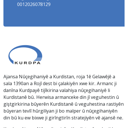
0012026078129
Ajansa Nûçegihaniyê a Kurdistan, roja 1ê Gelawêjê a
sala 1390an a Rojî dest bi çalakiyên xwe kir. Armanc ji
danîna Kurdpayê tijîkirina valahiya nûçegihaniyê li
Kurdistanê bû. Herwisa armanceke din jî veguhestin û
giştgirkirina bûyerên Kurdistanê û veguhestina rastiyên
bûyeran tevlî hûrgiliyan ji bo malper û nûçegihaniyên
din bû ku ew bixwe ji girîngtirîn stratejiyên vê ajansê ne.