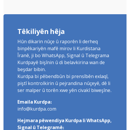
Têkiliyên hêja
Hûn dikarin nûçe û raporên li derheq
binpêkariyên mafê mirov li Kurdistana
Îranê, ji bo WhatsApp, Signal û Telegrama
Kurdpayê bişînin û di belavkirina wan de
beşdar bibin.
Kurdpa bi pêbendbûn bi prensîbên exlaqî,
piştî kontrolkirin û pejrandina nûçeyê, dê li
ser malper û torên xwe yên civakî biweşîne.
Emaila Kurdpa:
info@kurdpa.com
Hejmara pêwendiya Kurdpa li WhatsApp,
Signal û Telegramê: