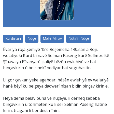
Kurdistan
Nûçe
Mafê Mirov
Nûtirîn Nûçe
Êvariya roja Şemiyê 15’ê Reşemeha 1403’an a Rojî,
welatiyekî Kurd bi navê Selman Paseng kurê Selîm xelkê
Şînava ya Pîranşarê ji aliyê hêzên ewlehiyê ve hat
binçavkirin û bo cihekî nediyar hat veguhastin.
Li gor çavkaniyeke agehdar, hêzên ewlehiyê ev welatiyê
hanê bêyî ku belgeya dadwerî nîşan bidin binçav kirin e.
Heya dema belav bûna vê nûçeyê, li derheq sebeba
binçavkirin û tohmetên ku li ser Selman Paseng hatine
kirin, ti agahî li ber dest nînin.