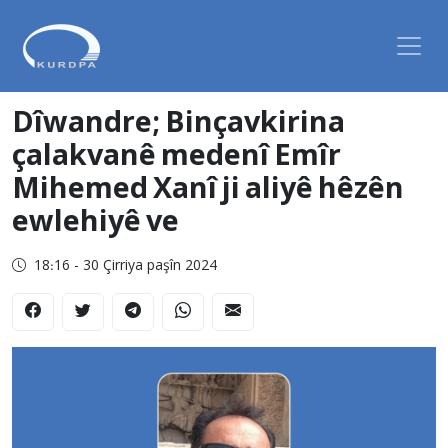
Dîwandre; Binçavkirina
çalakvanê medenî Emîr
Mihemed Xanî ji aliyê hêzên
ewlehiyê ve
18:16 - 30 Çirriya paşîn 2024