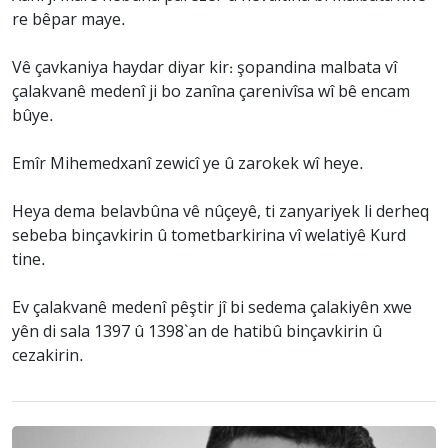
re bêpar maye.
Vê çavkaniya haydar diyar kir: şopandina malbata vî
çalakvanê medenî ji bo zanîna çarenivîsa wî bê encam
bûye.
Emîr Mihemedxanî zewicî ye û zarokek wî heye.
Heya dema belavbûna vê nûçeyê, ti zanyariyek li derheq
sebeba binçavkirin û tometbarkirina vî welatiyê Kurd
tine.
Ev çalakvanê medenî pêştir jî bi sedema çalakiyên xwe
yên di sala 1397 û 1398`an de hatibû binçavkirin û
cezakirin.