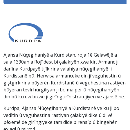
Ajansa Nûçegihaniyê a Kurdistan, roja 1ê Gelawêjê a
sala 1390an a Rojî dest bi çalakiyên xwe kir. Armanc ji
danîna Kurdpayê tijîkirina valahiya nûçegihaniyê li
Kurdistanê bû. Herwisa armanceke din jî veguhestin û
giştgirkirina bûyerên Kurdistanê û veguhestina rastiyên
bûyeran tevlî hûrgiliyan ji bo malper û nûçegihaniyên
din bû ku ew bixwe ji girîngtirîn stratejiyên vê ajansê ne.
Kurdpa, Ajansa Nûçegihaniyê a Kurdistanê ye ku ji bo
vedîtin û veguhestina rastiyan çalakiyê dike û di vê
pêxemê de girîngiyeke tam dide pirensîp û bingehên
exlaqî û mirovî.