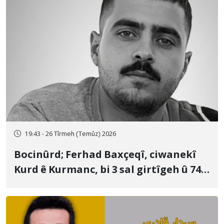
19:43 - 26 Tîrmeh (Temûz) 2026
Bocinûrd; Ferhad Baxçeqî, ciwanekî
Kurd ê Kurmanc, bi 3 sal girtîgeh û 74
qamçîyan hat cezakirin