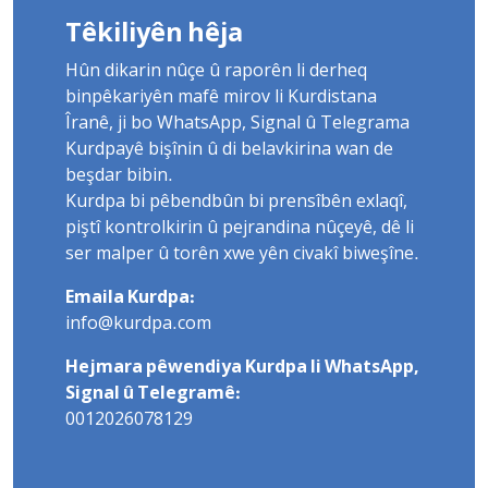
Têkiliyên hêja
Hûn dikarin nûçe û raporên li derheq
binpêkariyên mafê mirov li Kurdistana
Îranê, ji bo WhatsApp, Signal û Telegrama
Kurdpayê bişînin û di belavkirina wan de
beşdar bibin.
Kurdpa bi pêbendbûn bi prensîbên exlaqî,
piştî kontrolkirin û pejrandina nûçeyê, dê li
ser malper û torên xwe yên civakî biweşîne.
Emaila Kurdpa:
info@kurdpa.com
Hejmara pêwendiya Kurdpa li WhatsApp,
Signal û Telegramê:
0012026078129