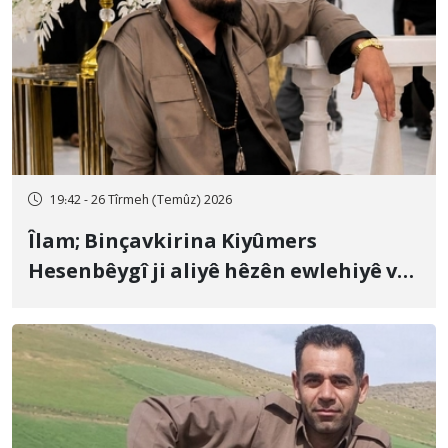
19:42 - 26 Tîrmeh (Temûz) 2026
Îlam; Binçavkirina Kiyûmers
Hesenbêygî ji aliyê hêzên ewlehiyê ve
û veguhestina wî bo cihekî nediyar