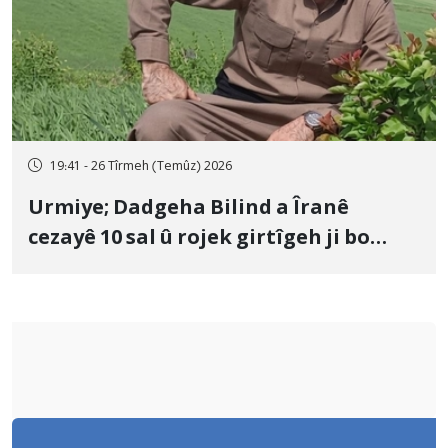
19:41 - 26 Tîrmeh (Temûz) 2026
Urmiye; Dadgeha Bilind a Îranê
cezayê 10 sal û rojek girtîgeh ji bo
Yûnis Nebîzade piştrast kir