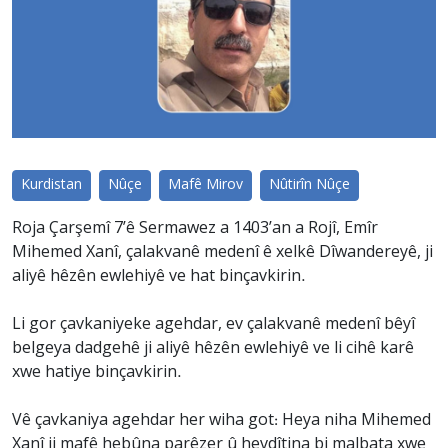
Kurdistan
Nûçe
Mafê Mirov
Nûtirîn Nûçe
Roja Çarşemî 7’ê Sermawez a 1403’an a Rojî, Emîr
Mihemed Xanî, çalakvanê medenî ê xelkê Dîwandereyê, ji
aliyê hêzên ewlehiyê ve hat binçavkirin.
Li gor çavkaniyeke agehdar, ev çalakvanê medenî bêyî
belgeya dadgehê ji aliyê hêzên ewlehiyê ve li cihê karê
xwe hatiye binçavkirin.
Vê çavkaniya agehdar her wiha got: Heya niha Mihemed
Xanî ji mafê hebûna parêzer û hevdîtina bi malbata xwe