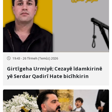
19:43 - 26 Tîrmeh (Temûz) 2026
Girtîgeha Urmiyê; Cezayê îdamkirinê
yê Serdar Qadirî Hate bicîhkirin