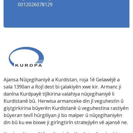
0012026078129
Ajansa Nûçegihaniyê a Kurdistan, roja 1ê Gelawêjê a
sala 1390an a Rojî dest bi çalakiyên xwe kir. Armanc ji
danîna Kurdpayê tijîkirina valahiya nûçegihaniyê li
Kurdistanê bû. Herwisa armanceke din jî veguhestin û
giştgirkirina bûyerên Kurdistanê û veguhestina rastiyên
bûyeran tevlî hûrgiliyan ji bo malper û nûçegihaniyên
din bû ku ew bixwe ji girîngtirîn stratejiyên vê ajansê ne.