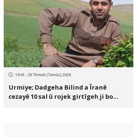
19:41 - 26 Tîrmeh (Temûz) 2026
Urmiye; Dadgeha Bilind a Îranê
cezayê 10 sal û rojek girtîgeh ji bo
Yûnis Nebîzade piştrast kir