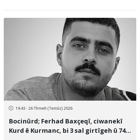
19:43 - 26 Tîrmeh (Temûz) 2026
Bocinûrd; Ferhad Baxçeqî, ciwanekî
Kurd ê Kurmanc, bi 3 sal girtîgeh û 74