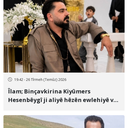
19:42 - 26 Tîrmeh (Temûz) 2026
Îlam; Binçavkirina Kiyûmers
Hesenbêygî ji aliyê hêzên ewlehiyê ve
û veguhestina wî bo cihekî nediyar