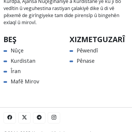
Kurdpa, Ajansa Nûçegihaniyê a Kurdistanê ye ku ji bo
vedîtin û veguhestina rastiyan çalakiyê dike û di vê
pêxemê de girîngiyeke tam dide pirensîp û bingehên
exlaqî û mirovî.
BEŞ
XIZMETGUZARÎ
Nûçe
Pêwendî
Kurdistan
Pênase
Îran
Mafê Mirov