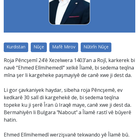
Kurdistan
Nûçe
Mafê Mirov
Nûtirîn Nûçe
Roja Pêncşemî 24’ê Xezelwera 1403’an a Rojî, karkerek bi
navê “Ehmed Elîmihemedî” xelkê Îlamê, bi sedema teqîna
mîna şer li kargeheke paşmayiyê de canê xwe ji dest da.
Li gor çavkaniyek haydar, sibeha roja Pêncşemê, ev
kedkarê 30 salî di kargehekê de, bi sedema teqîna
topeke ku ji şerê Îran û Iraqê maye, canê xwe ji dest da.
Bermahiyên li Bulgara "Nabout" a Îlamê rastî vê bûyerê
hatin.
Ehmed Elîmihemedî werzişvanê tekwando yê Îlamê bû.