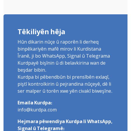
Têkiliyên hêja
Hûn dikarin nûçe û raporên li derheq
binpêkariyên mafê mirov li Kurdistana
Îranê, ji bo WhatsApp, Signal û Telegrama
Kurdpayê bişînin û di belavkirina wan de
beşdar bibin.
Kurdpa bi pêbendbûn bi prensîbên exlaqî,
piştî kontrolkirin û pejrandina nûçeyê, dê li
ser malper û torên xwe yên civakî biweşîne.
Emaila Kurdpa:
info@kurdpa.com
Hejmara pêwendiya Kurdpa li WhatsApp,
Signal û Telegramê: