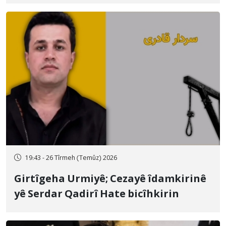
qamçîyan hat cezakirin
19:43 - 26 Tîrmeh (Temûz) 2026
Girtîgeha Urmiyê; Cezayê îdamkirinê
yê Serdar Qadirî Hate bicîhkirin