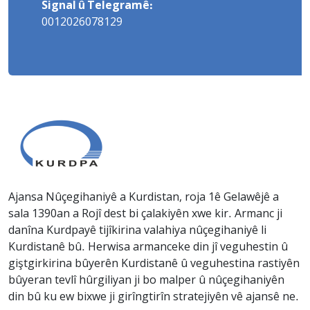
Signal û Telegramê:
0012026078129
Ajansa Nûçegihaniyê a Kurdistan, roja 1ê Gelawêjê a
sala 1390an a Rojî dest bi çalakiyên xwe kir. Armanc ji
danîna Kurdpayê tijîkirina valahiya nûçegihaniyê li
Kurdistanê bû. Herwisa armanceke din jî veguhestin û
giştgirkirina bûyerên Kurdistanê û veguhestina rastiyên
bûyeran tevlî hûrgiliyan ji bo malper û nûçegihaniyên
din bû ku ew bixwe ji girîngtirîn stratejiyên vê ajansê ne.