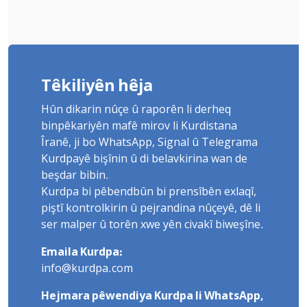
Têkiliyên hêja
Hûn dikarin nûçe û raporên li derheq
binpêkariyên mafê mirov li Kurdistana
Îranê, ji bo WhatsApp, Signal û Telegrama
Kurdpayê bişînin û di belavkirina wan de
beşdar bibin.
Kurdpa bi pêbendbûn bi prensîbên exlaqî,
piştî kontrolkirin û pejrandina nûçeyê, dê li
ser malper û torên xwe yên civakî biweşîne.
Emaila Kurdpa:
info@kurdpa.com
Hejmara pêwendiya Kurdpa li WhatsApp,