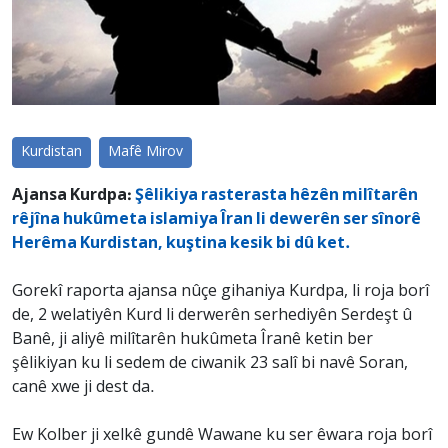
Kurdistan
Mafê Mirov
Ajansa Kurdpa:
Şêlikiya rasterasta hêzên milîtarên
rêjîna hukûmeta islamiya Îran li dewerên ser sînorê
Herêma Kurdistan, kuştina kesik bi dû ket.
Gorekî raporta ajansa nûçe gihaniya Kurdpa, li roja borî
de, 2 welatiyên Kurd li derwerên serhediyên Serdeşt û
Banê, ji aliyê milîtarên hukûmeta Îranê ketin ber
şêlikiyan ku li sedem de ciwanik 23 salî bi navê Soran,
canê xwe ji dest da.
Ew Kolber ji xelkê gundê Wawane ku ser êwara roja borî