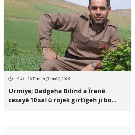
19:41 - 26 Tîrmeh (Temûz) 2026
Urmiye; Dadgeha Bilind a Îranê
cezayê 10 sal û rojek girtîgeh ji bo
Yûnis Nebîzade piştrast kir