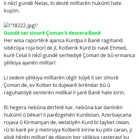
li nêzî gundê Nelas, bi destê milîtarên hukûmî hate
kuştin.
Gundê ser sinorê Çoman li dewera Banê
Her wisa raportêrê ajansa Kurdpa li Banê ragihand:
sibêzûya roja borî de jî, Kolberik Kurd bi navê Ehmed,
kurê Celal li nêzî gundê serhediyê Çoman de bû ermanca
şêlikiya ajanên milîtarî.
Li sedem şêlikiya milîtarên cêgîr bûyê li ser sînorê
Çoman de, ev Kolber bi dujwarê birêndar bû û
raguhastiyê senterên midîkal li şarê Banê hate kirin.
Bi hegera nebûna derfetê kar, nebûna kar danînên
hukûmî û bêkarî li parêzgehên Kurdistan, Azerbaycana
rojava û Kirmanşan de, welatiyên Kurd bi taybet ciwan,
rû bi karê pir ji metirsiya Kolberê kirine ku pitir caran, ji
aliyê hêzên milîtarî de dikevin ber şêlikiya rasterast ku