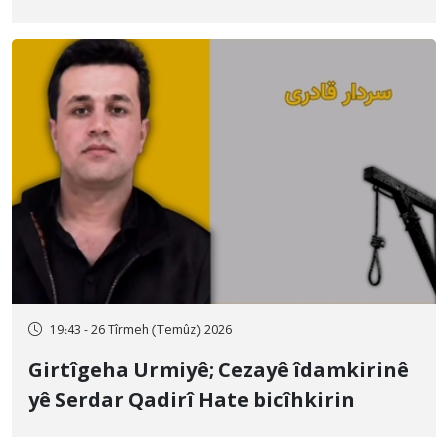
qamçîyan hat cezakirin
19:43 - 26 Tîrmeh (Temûz) 2026
Girtîgeha Urmiyê; Cezayê îdamkirinê
yê Serdar Qadirî Hate bicîhkirin