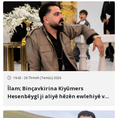
19:42 - 26 Tîrmeh (Temûz) 2026
Îlam; Binçavkirina Kiyûmers
Hesenbêygî ji aliyê hêzên ewlehiyê ve
û veguhestina wî bo cihekî nediyar