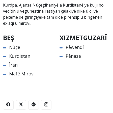
Kurdpa, Ajansa Nûçegihaniyê a Kurdistanê ye ku ji bo
vedîtin û veguhestina rastiyan çalakiyê dike û di vê
pêxemê de girîngiyeke tam dide pirensîp û bingehên
exlaqî û mirovî.
BEŞ
XIZMETGUZARÎ
Nûçe
Pêwendî
Kurdistan
Pênase
Îran
Mafê Mirov