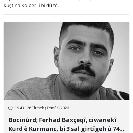
kuştina Kolber jî bi dû tê.
19:43 - 26 Tîrmeh (Temûz) 2026
Bocinûrd; Ferhad Baxçeqî, ciwanekî
Kurd ê Kurmanc, bi 3 sal girtîgeh û 74