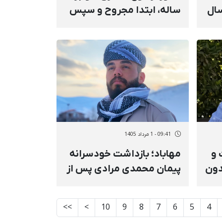
رد کُرمانج به ۳ سال
ساله، ابتدا مجروح و سپس
با تیر خلاص کشته شد
09:41 - 1 مرداد 1405
 و
مهاباد؛ بازداشت خودسرانه
دون
پیمان محمدی مرادی پس از
ایی، فوتبالیست ۲۳
احضار به اداره اطلاعات و
انتقال به مکانی نامعلوم
>>
>
10
9
8
7
6
5
4