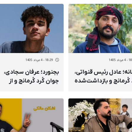
بس و جزای نقدی
محکوم شد
وم شد
داد 1405
18:29 - 4 مرداد 1405
نه؛ عادل رئیس قنواتی،
بجنورد؛ عرفان سجادی،
 کُرمانج و بازداشت‌شده
جوان کُرد کُرمانج و از
اه، در پرونده کیفری به
بازداشت‌شدگان دی‌ماه، 
۶ ماه حبس و ۲۰۰ می
تومان جریمه نقدی محک
شد