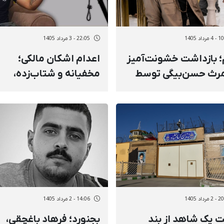
داد 1405
22:05 - 3 مرداد 1405
م؛ بازداشت خشونت‌آمیز
اعدام اشکان مالکی؛
رث حسن‌بیگی توسط
مخفیانه و شتاب‌زده،
های امنیتی و انتقال به
خانواده از پرونده و وکیل
ی نامعلوم
تسخیری کاملا بی‌اطلاع
بودند و حتی اجازه باز کر
کفن را نداشتند
داد 1405
14:06 - 2 مرداد 1405
ت یک شاهد از بند
بجنورد؛ فرهاد باغچقی،