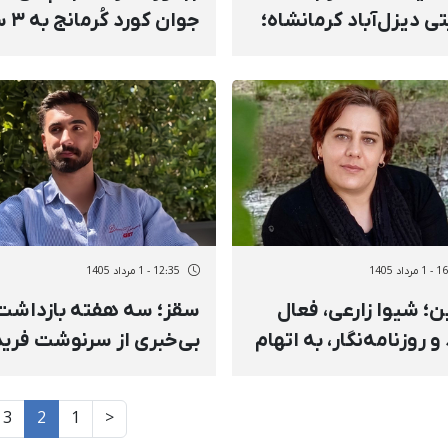
ی دیزل‌آباد کرمانشاه؛
جوان کو
بری از صدها بازداشتی
حبس و ۷۴ ضربه شلاق
حرومیت‌ و
محکوم شد
عیت‌های شدید با
کار بازداشتگاه‌های
تی
داد 1405
12:35 - 1 مرداد 1405
قزوین؛ شیوا زارعی، فعال
سقز؛ سه هفته بازداشت
و روزنامه‌نگار، به اتهام
بی‌خبری از سرنوشت فری
یغ علیه نظام» به جریمه
مصطف
 محکوم شد
ساله
3
2
1
<