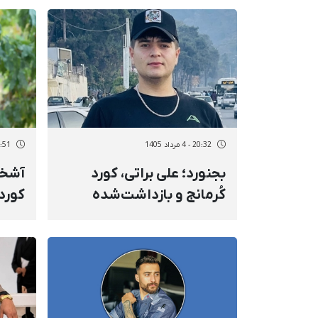
نامعلوم
به ح
محک
20:32 - 4 مرداد 1405
18:51 - 4 مر
بجنورد؛ علی براتی، کورد
آشخا
کُرمانج و بازداشت‌شده
کورد
دی‌ماه، به ۳ سال و ۸ ماه
دی‌م
حبس محکوم شد
۹ ماه حبس محکوم شد