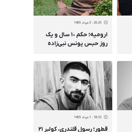
20:25 - 3 مرداد 1405
ارومیه؛ حکم ١٠ سال و یک
روز حبس یونس نبی‌زاده
توسط دیوان عالی کشور
عینا تایید شد
دن
18:32 - 1 مرداد 1405
قطور؛ رسول قلندری، کولبر ۲۱