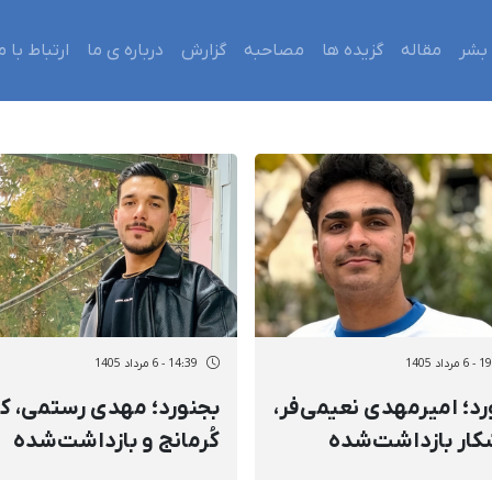
بشر
مقاله
گزیده ها
مصاحبه
گزارش
درباره ی ما
ارتباط با م
داد 1405
14:39 - 6 مرداد 1405
بجنورد؛ امیرمهدی نعیمی‌فر،
بجنورد؛ مهدی رستمی، کو
کار بازداشت‌شده
کُرمانج و بازداشت‌شده
دیماه و جوان کورد کُرمانج
دی‌ماه، به ۲ سال زندان