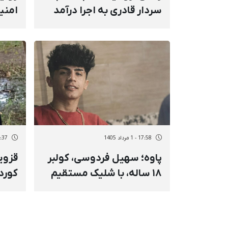
سردار قادری به اجرا درآمد
امنیت
بی‌خ
تا م
ممنو
سازو
امنی
17:58 - 1 مرداد 1405
16:37 - 1 مر
پاوه؛ سهیل فردوسی، کولبر
۱۸ ساله، با شلیک مستقیم
کورد 
نیروهای سپاه پاسداران
«تبل
کشته شد
نقدی