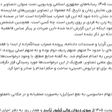
پس از اعدام محراب عبدالله‌زاده در بامداد ۱۲ اردیبهشت ۱۴۰۵، رسانه‌های جمهوری اسلامی ویدیو
بدون نمایش زمان و تاریخ، که معمولا در تصاویر دوربین‌های مداربسته
 نشان داده شود که این فرد محراب عبدالله‌زاده است، اما در صحنه 
ضربه زدن به فردی بر روی زمین است، چه کسی است. همچنین مشخص ن
 وجود اینکه در این گزارش ادعا شده «این ضربات بر پیکر عباس فاطمی
دثه نیز ذکر نشده است.
دپا و مستندات دادنامه، پرونده محراب عبدالله‌زاده از ابتدا با فقدان
قاضی» همراه بوده است. محراب عبدالله‌زاده در پرونده‌ای با حدود ۶۰ متهم، متهم ردیف دوم 
سترس به اعدام محکوم شد. به گفته منابع مطلع، با وجود درخواست‌های
ق علمی تصاویر، هیچ‌یک از این درخواست‌ها مورد رسیدگی قرار نگرفت
 برای او «پاپوش امنیتی» ساخت و حکم اعدام را صادر و اجرا کرد.
بهشت ۱۴۰۵، ناصر بکرزاده به اتهام «جاسوسی به نفع اسرائیل» به‌صورت مخفیانه و در 
از سوی دیوان عالی کشور تأیید
و همان روز به دفتر اجرای 