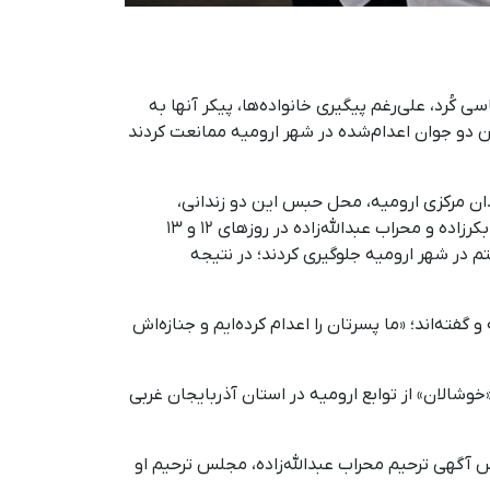
 سیاسی کُرد، علی‌رغم پیگیری خانواده‌ها، پیکر آنها به
ن دو جوان اعدام‌شده در شهر ارومیه ممانعت کردند
دان مرکزی ارومیه، محل حبس این دو زندانی،
مراجعه کردند، اما مسئولان زندان به آنها گفته‌اند که «هیچ جنازه‌ای تحویل داده نخواهد شد». همچنین پس از اعدام ناصر بکرزاده و محراب عبدالله‌زاده در روزهای ۱۲ و ۱۳
اسم ختم در شهر ارومیه جلوگیری کردند؛ در نتیجه
تی با خانواده او تماس گرفته و گفته‌اند؛ «ما پسرتان را اعدام کرده‌ایم و جنازه‌اش
خوشالان» از توابع ارومیه در استان آذربایجان غربی
روستای «گلاز» اشنویه و براساس آگهی ترحیم محراب عبدالله‌زاده، مجلس ترحیم او