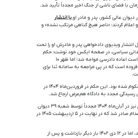
ان با فضای ناشی از جنگ اخیر مجدداً تأیید شد.
با انتشار
او اعلام کردند: «ناصر هیچ گناهی مرتکب نشده» و
به‌دلیل انتشار ویدیوی دادخواهی پدر و مادرش او را تحت
 زندانی سیاسی، در صفحه ایکس خود نوشت: حکم
اعدام ناصر بکرزاده که در ۳۰ فروردین ۱۴۰۵ در دیوان عالی کشور تأیید و در ۵ اردیبهشت به وکلا ابلاغ شد، بلافاصله با درخواست اعاده دادرسی مواجه شد؛ اما ظهر ۱۰
 افزوده است که در پی مراجعه به سامانه ثنا برای
ت.
این زندانی پیش‌تر در آبان‌ماه ۱۴۰۳ از سوی شعبه اول دادگاه انقلاب ارومیه به اتهام «جاسوسی برای اسرائیل» به اعدام محکوم شده بود. این حکم در فروردین‌ماه ۱۴۰۴ در
در ادامه، وی بار دیگر از سوی شعبه دوم دادگاه انقلاب ارومیه به ریاست قاضی شاهینی به اعدام محکوم شد که این حکم نیز در آبان‌ماه ۱۴۰۴ مجدداً توسط شعبه ۳۹ دیوان
عالی کشور به‌دلیل نقص پرونده نقض شد. با این حال، در بهمن‌ماه ۱۴۰۴ برای بار سوم همان اتهام علیه او مطرح و حکم اعدام صادر شد که در نهایت در ۵ اردیبهشت ۱۴۰۵ در
ناصر بکرزاده، اهل ارومیه، نخستین‌بار در ۱۸ مرداد ۱۴۰۲ توسط نیروهای امنیتی بازداشت و پس از چند هفته با تعهد آزاد شد، اما در ۱۲ دی ۱۴۰۲ بار دیگر بازداشت و پس از