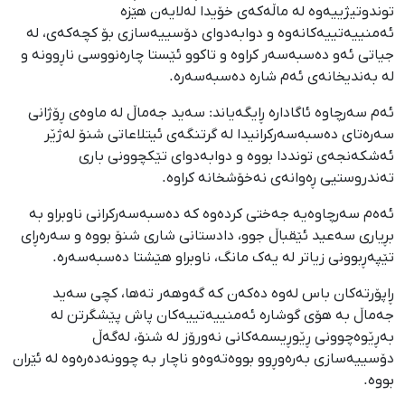
توندوتیژییەوە لە ماڵەکەی خۆیدا لەلایەن هێزە
ئەمنییەتییەکانەوە و دوابەدوای دۆسییەسازی بۆ کچەکەی، لە
جیاتی ئەو دەسبەسەر کراوە و تاکوو ئێستا چارەنووسی ناڕوونە و
لە بەندیخانەی ئەم شارە دەسبەسەرە.
ئەم سەرچاوە ئاگادارە ڕایگەیاند: سەید جەماڵ لە ماوەی ڕۆژانی
سەرەتای دەسبەسەرکرانیدا لە گرتنگەی ئیتلاعاتی شنۆ لەژێر
ئەشکەنجەی تونددا بووە و دوابەدوای تێکچوونی باری
تەندروستیی ڕەوانەی نەخۆشخانە کراوە.
ئەەم سەرچاوەیە جەختی کردەوە کە دەسبەسەرکرانی ناوبراو بە
بڕیاری سەعید ئێقباڵ جوو، دادستانی شاری شنۆ بووە و سەرەڕای
تێپەڕبوونی زیاتر لە یەک مانگ، ناوبراو هێشتا دەسبەسەرە.
ڕاپۆرتەکان باس لەوە دەکەن کە گەوهەر تەها، کچی سەید
جەماڵ بە هۆی گوشارە ئەمنییەتییەکان پاش پێشگرتن لە
بەڕێوەچوونی ڕێوڕيسمەکانی نەورۆز لە شنۆ، لەگەڵ
دۆسییەسازی بەرەوڕوو بووەتەوەو ناچار بە چوونەدەرەوە لە ئێران
بووە.