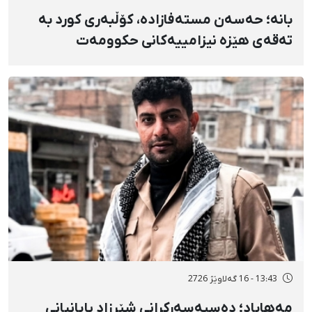
بانه؛ حەسەن مستەفازادە، کۆڵبەری کورد بە
تەقەی هێزە نیزامییەکانی حکوومەت
بەسەختی بریندار بوو
13:43 - 16 گەلاوێژ 2726
مەهاباد؛ دەسبەسەرکرانی شێرزاد پایانیانی