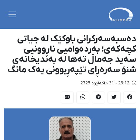
دەسبەسەرکرانی باوکێک لە جیاتی
کچەکەی؛ بەردەوامیی ناڕوونیی
سەید جەماڵ تەها لە بەندیخانەی
شنۆ سەرەڕای تێپەڕبوونی یەک مانگ
23:12 - 31 خاکەلێوه 2725