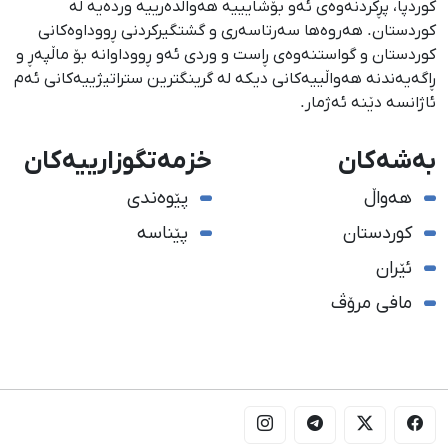
كوردپا، پڕكردنەوەی ئەو بۆشایییە هەواڵدەرییە وردەیە لە
كوردستان. هەروەها سەرتاسەری و گشتگیركردنی ڕووداوەكانی
كوردستان و گواستنەوەی ڕاست و وردی ئەو ڕووداوانە بۆ ماڵپەڕ و
ڕاگەیەندنە هەواڵییەكانی دیكە لە گرینگترین ستراتیژییەكانی ئەم
ئاژانسە دێنە ئەژمار.
بەشەکان
خزمەتگوزارییەکان
هەواڵ
پێوەندی
کوردستان
پێناسە
ئێران
مافی مرۆڤ