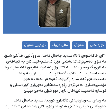
کوردستان
هەواڵ
مافی مرۆڤ
نوێترین هەواڵ
٣٠ی خاکەلێوەی ١٤٠٤؛ سەید جەماڵ تەها، هاووڵاتیی خەڵکی شنۆ،
بە هۆی دەسپێڕانەگەیشتنی هێزە ئەمنییەتییەکان بە کچەکەی
بە ناوی گەوهەر تەها، لە ٣٧ ڕۆژ پێشەوە لەلایەن ئەم هێزانەوە
دەسبەسەر کراوە و تاکوو ئێستا چارەنووسی ناڕوونە و لە
بەندیخانەی ئەم شارە ڕاگیراوە. گەوهەر تەها بە هۆی
دۆسییەسازی لە درێژەی ڕێوڕەسمەکانی نەورۆزی کوردستان و
گوشارە ئەمنییەتییەکان ناچار بوو ئێران بەجێ بهێڵێ.
بە وتەی سەرچاوەیەکی ئاگاداری کوردپا، سەید جەماڵ تەها،
هاووڵاتیی کوردی خەڵکی شنۆ، لە ڕۆژی ٢٤ی ڕەشەمەی ١٤٠٣دا بە