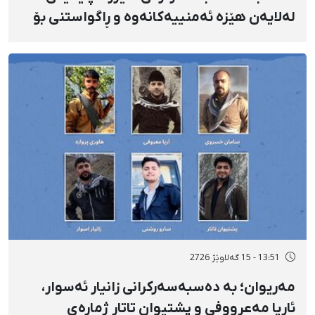
لەلایەن هێزە ئەمنییەکانەوە و ڕاگواستنی بۆ
شوێنێکی ناڕوون
13:51 - 15 گەلاوێژ 2726
مەریوان؛ بە دەسبەسەرکرانی زانیار ئەسوار،
ئاریا مەعرووفی و پشتیوان تاتار ژمارەی