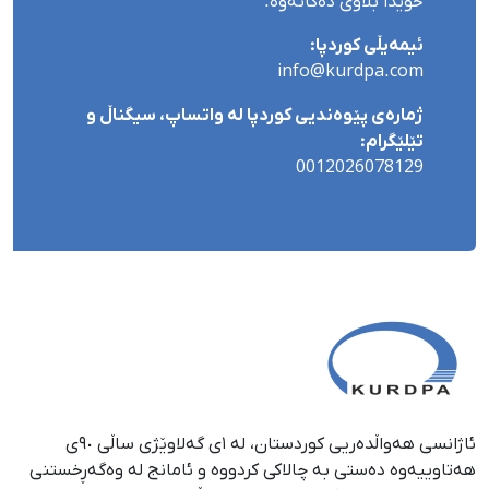
خۆیدا بڵاوی دەکاتەوە.
ئیمەیڵی کوردپا:
info@kurdpa.com
ژمارەی پێوەندیی کوردپا لە واتساپ، سیگناڵ و
تێلێگرام:
0012026078129
ئاژانسی هەواڵدەریی کوردستان، لە ١ی گەلاوێژی ساڵی ٩٠ی
هەتاوییەوە دەستی بە چالاکی کردووە و ئامانج لە وەگەڕخستنی