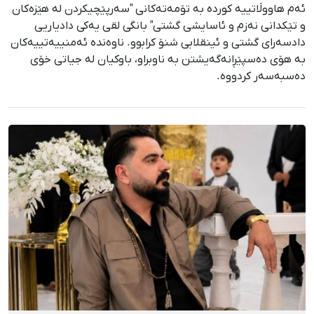
ئەم هاووڵاتییە کوردە بە تۆمەتەکانی "سەرپێچیکردن لە هێزەکان
و تێکدانی نەزم و ئاسایشی گشتی" بانگی لقی یەکی دادیاریی
دادسەرای گشتی و ئینقلابی شنۆ کرابوو. ناوەندە ئەمنییەتییەکان
بە هۆی دەسپێڕانەگەیشتن بە ناوبراو، باوکیان لە جیاتی خۆی
دەسبەسەر کردووە.