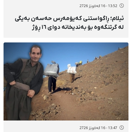
13:52 - 16 گەلاوێژ 2726
ئیلام؛ ڕاگواستنی کەیۆمەرس حەسەن بەیگی
لە گرتنگەوە بۆ بەندیخانە دوای ١٦ ڕۆژ
دەسبەسەرکرانی سەرەڕۆیانە و توندوتیژانە
13:47 - 16 گەلاوێژ 2726