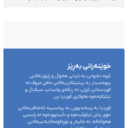
دەسبەسەرکراوانی سەرەڕۆیانە لە ئاوایی «نێ»
بۆ شەش کەس زیادی کرد
خوێنەرانی بەڕێز
ئێوە دەتوانن بە ناردنی هەواڵ و ڕاپۆرتەکانی
پێوەندیدار بە پیشێلکارییەکانی مافی مرۆڤ لە
کوردستانی ئێران، لە ڕێگەی واتساپ، سیگناڵ و
تێلێگرامەوە هاوکاری کوردپا بن.
کوردپا بە پێبەندبوون بە پرەنسیپە ئەخلاقییەکانی
خۆی پاش لێکۆڵینەوە و دڵنیابوونەوە لە ڕاستیی
هەواڵەکە، لە ماڵپەڕ و تۆڕەکۆمەڵایەتییەکانی