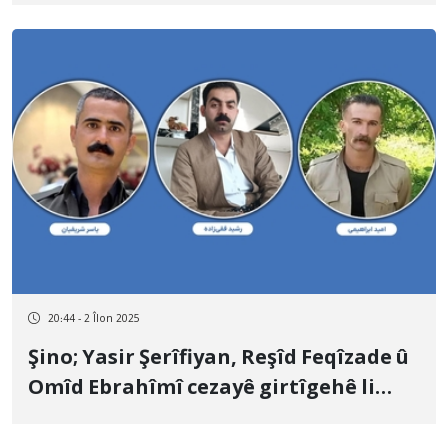
rojan bê çarenivîsiya Reşîd Nesrullahî
û Îbrahîm Xudikame
20:44 - 2 Îlon 2025
Şino; Yasir Şerîfiyan, Reşîd Feqîzade û
Omîd Ebrahîmî cezayê girtîgehê li
wan hat birîn