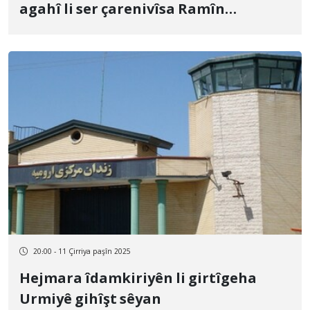
agahî li ser çarenivîsa Ramîn
Mihemedî û Mihemed Deştî
berdewam dike
20:00 - 11 Çirriya paşîn 2025
Hejmara îdamkiriyên li girtîgeha
Urmiyê gihîşt sêyan