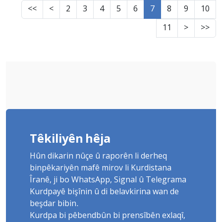
<<
<
2
3
4
5
6
7
8
9
10
11
>
>>
Têkiliyên hêja
Hûn dikarin nûçe û raporên li derheq
binpêkariyên mafê mirov li Kurdistana
Îranê, ji bo WhatsApp, Signal û Telegrama
Kurdpayê bişînin û di belavkirina wan de
beşdar bibin.
Kurdpa bi pêbendbûn bi prensîbên exlaqî,