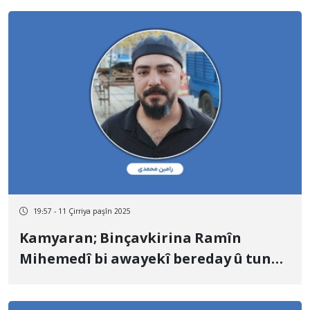
19:57 - 11 Çirriya paşîn 2025
Kamyaran; Binçavkirina Ramîn
Mihemedî bi awayekî bereday û tund
ji aliyê hêzên ewlehiyê ve