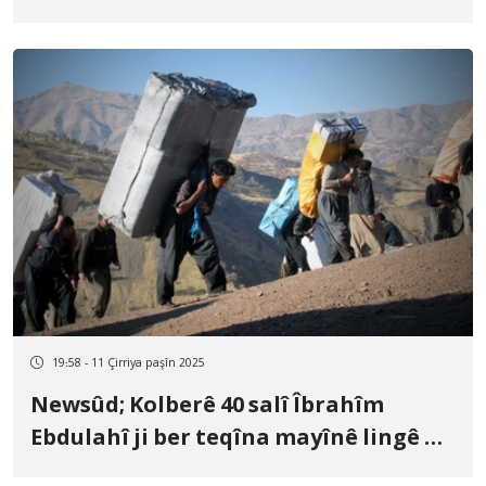
19:58 - 11 Çirriya paşîn 2025
Newsûd; Kolberê 40 salî Îbrahîm
Ebdulahî ji ber teqîna mayînê lingê wî
hatiye qutkirin