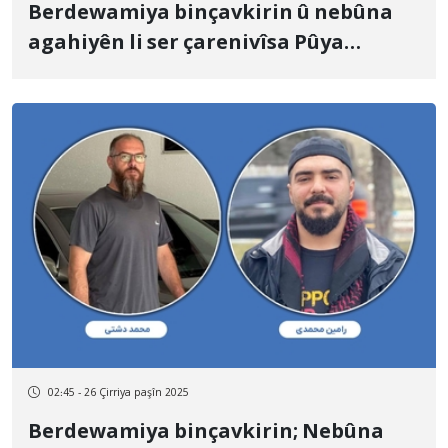
Berdewamiya binçavkirin û nebûna
agahiyên li ser çarenivîsa Pûya
Hebîbî, çalakvanek jîngehparêz xelkê
Sine
02:45 - 26 Çirriya paşîn 2025
Berdewamiya binçavkirin; Nebûna