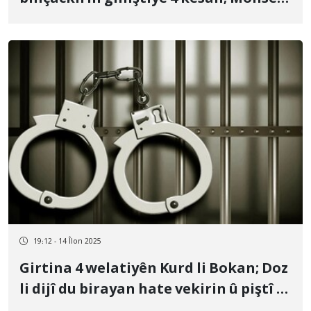
Dahar ê 24 salî û Zanyar Şadîxa yê 17
salî hatin binçavkirin
19:12 - 14 Îlon 2025
Girtina 4 welatiyên Kurd li Bokan; Doz
li dijî du birayan hate vekirin û piştî 6