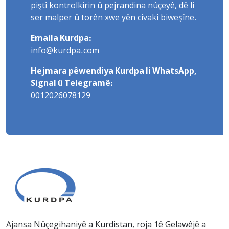
piştî kontrolkirin û pejrandina nûçeyê, dê li
ser malper û torên xwe yên civakî biweşîne.
Emaila Kurdpa:
info@kurdpa.com
Hejmara pêwendiya Kurdpa li WhatsApp,
Signal û Telegramê:
0012026078129
Ajansa Nûçegihaniyê a Kurdistan, roja 1ê Gelawêjê a