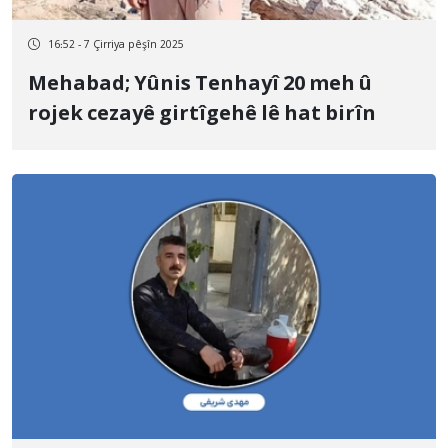
16:52 - 7 Çirriya pêşîn 2025
Mehabad; Yûnis Tenhayî 20 meh û
rojek cezayê girtîgehê lê hat birîn