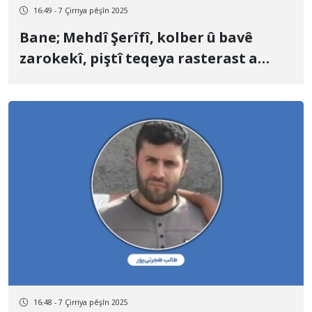
16:49 - 7 Çirriya pêşîn 2025
Bane; Mehdî Şerîfî, kolber û bavê
zarokekî, piştî teqeya rasterast a
hêzên leşkerî yên hikûmetê hat
kuştin
16:48 - 7 Çirriya pêşîn 2025