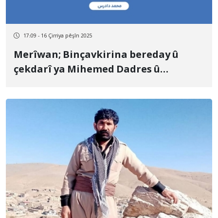
17:09 - 16 Çirriya pêşîn 2025
Merîwan; Binçavkirina bereday û
çekdarî ya Mihemed Dadres û
veguhestina wî bo cihekî nediyar