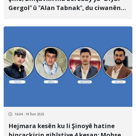
Gergol" û "Alan Tabnak", du ciwanên
16 salî, û veguhestina wan bo cihekî
nediyar
16:04 - 19 Îlon 2025
Hejmara kesên ku li Şinoyê hatine
binçackirin gihîştiye 4 kesan; Mohsen