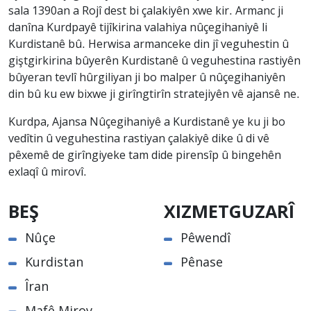
sala 1390an a Rojî dest bi çalakiyên xwe kir. Armanc ji
danîna Kurdpayê tijîkirina valahiya nûçegihaniyê li
Kurdistanê bû. Herwisa armanceke din jî veguhestin û
giştgirkirina bûyerên Kurdistanê û veguhestina rastiyên
bûyeran tevlî hûrgiliyan ji bo malper û nûçegihaniyên
din bû ku ew bixwe ji girîngtirîn stratejiyên vê ajansê ne.
Kurdpa, Ajansa Nûçegihaniyê a Kurdistanê ye ku ji bo
vedîtin û veguhestina rastiyan çalakiyê dike û di vê
pêxemê de girîngiyeke tam dide pirensîp û bingehên
exlaqî û mirovî.
BEŞ
XIZMETGUZARÎ
Nûçe
Pêwendî
Kurdistan
Pênase
Îran