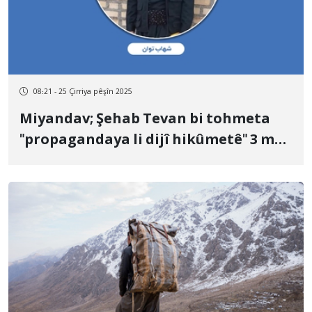
08:21 - 25 Çirriya pêşîn 2025
Miyandav; Şehab ​​Tevan bi tohmeta
"propagandaya li dijî hikûmetê" 3 meh
û rojek cezayê girtîgehê lê hat birîn