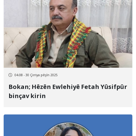
04:08 - 30 Çirriya pêşîn 2025
Bokan; Hêzên Ewlehiyê Fetah Yûsifpûr
binçav kirin