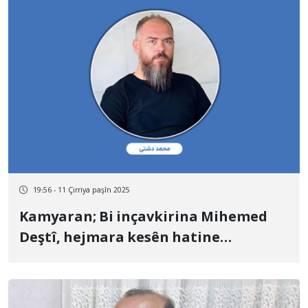
19:56 - 11 Çirriya paşîn 2025
Kamyaran; Bi inçavkirina Mihemed
Deştî, hejmara kesên hatine
binçavkirin gihîştiye du kesan