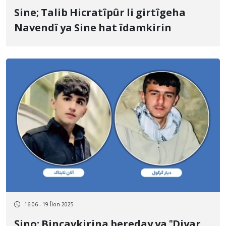
Sine; Talib Hicratîpûr li girtîgeha
Navendî ya Sine hat îdamkirin
16:06 - 19 Îlon 2025
Şino; Binçavkirina bereday ya "Diyar