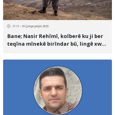
17:11 - 16 Çirriya pêşîn 2025
Bane; Nasir Rehîmî, kolberê ku ji ber
teqîna mînekê birîndar bû, lingê xwe
winda kir