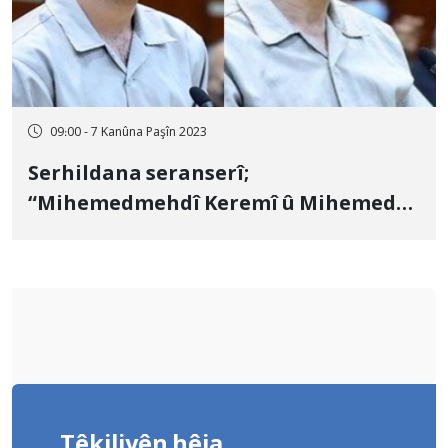
09:00 - 7 Kanûna Paşîn 2023
Serhildana seranserî;
“Mihemedmehdî Keremî û Mihemed
Husêyn” îdam kirin
Têkiliyên hêja