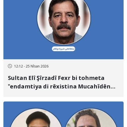
12:12 - 25 Nîsan 2026
Sultan Elî Şîrzadî Fexr bi tohmeta
"endamtiya di rêxistina Mucahîdên
Xeliq" û "hevkariya bi Îsraîlê re" hat
îdamkirin.