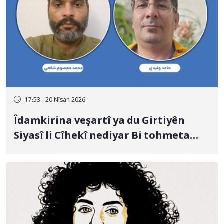
17:53 - 20 Nîsan 2026
Îdamkirina veşartî ya du Girtiyên
Siyasî li Cîhekî nediyar Bi tohmeta
Muharebe û Sîxuriyê; Mihemed
Meisûm Şahî û Hamid Velîdî