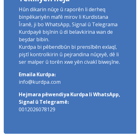
Hûn dikarin nûçe û raporên li derheq
binpêkariyên mafê mirov li Kurdistana
Îranê, ji bo WhatsApp, Signal û Telegrama
Kurdpayê bişînin û di belavkirina wan de
beşdar bibin.
Kurdpa bi pêbendbûn bi prensîbên exlaqî,
piştî kontrolkirin û pejrandina nûçeyê, dê li
ser malper û torên xwe yên civakî biweşîne.
Emaila Kurdpa:
info@kurdpa.com
Hejmara pêwendiya Kurdpa li WhatsApp,
Signal û Telegramê:
0012026078129