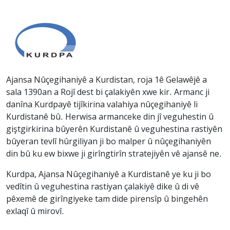
Ajansa Nûçegihaniyê a Kurdistan, roja 1ê Gelawêjê a
sala 1390an a Rojî dest bi çalakiyên xwe kir. Armanc ji
danîna Kurdpayê tijîkirina valahiya nûçegihaniyê li
Kurdistanê bû. Herwisa armanceke din jî veguhestin û
giştgirkirina bûyerên Kurdistanê û veguhestina rastiyên
bûyeran tevlî hûrgiliyan ji bo malper û nûçegihaniyên
din bû ku ew bixwe ji girîngtirîn stratejiyên vê ajansê ne.
Kurdpa, Ajansa Nûçegihaniyê a Kurdistanê ye ku ji bo
vedîtin û veguhestina rastiyan çalakiyê dike û di vê
pêxemê de girîngiyeke tam dide pirensîp û bingehên
exlaqî û mirovî.