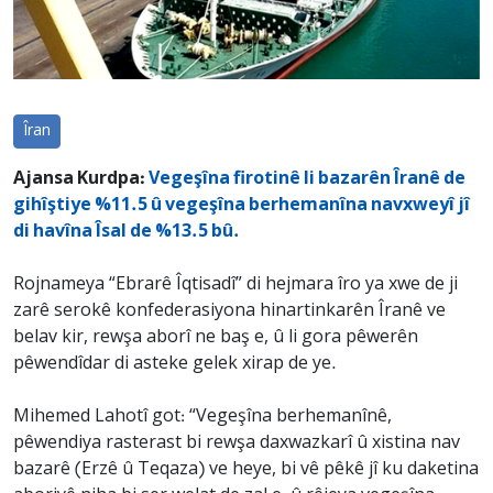
Îran
Ajansa Kurdpa:
Vegeşîna firotinê li bazarên Îranê de
gihîştiye %11.5 û vegeşîna berhemanîna navxweyî jî
di havîna Îsal de %13.5 bû.
Rojnameya “Ebrarê Îqtisadî” di hejmara îro ya xwe de ji
zarê serokê konfederasiyona hinartinkarên Îranê ve
belav kir, rewşa aborî ne baş e, û li gora pêwerên
pêwendîdar di asteke gelek xirap de ye.
Mihemed Lahotî got: “Vegeşîna berhemanînê,
pêwendiya rasterast bi rewşa daxwazkarî û xistina nav
bazarê (Erzê û Teqaza) ve heye, bi vê pêkê jî ku daketina