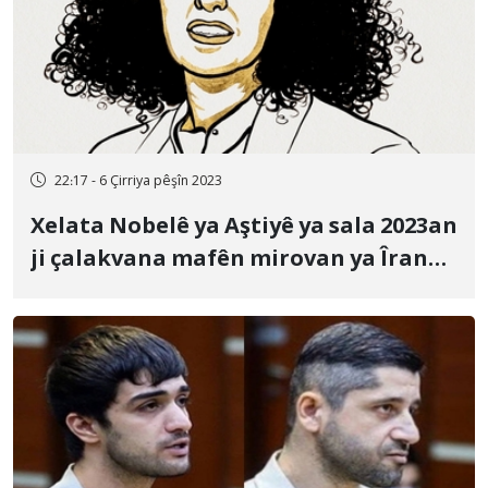
22:17 - 6 Çirriya pêşîn 2023
Xelata Nobelê ya Aştiyê ya sala 2023an
ji çalakvana mafên mirovan ya Îranê
Nergês Mihemedî re hat dayîn