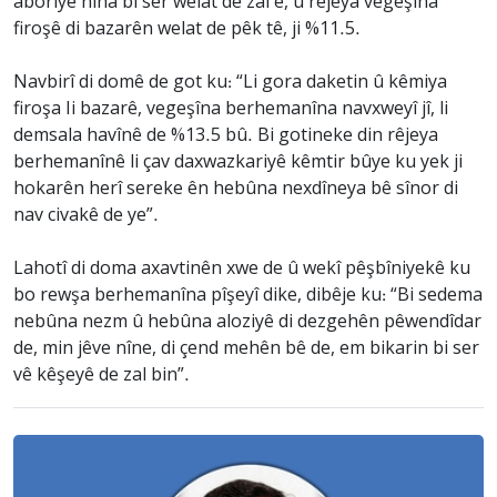
aboriyê niha bi ser welat de zal e, û rêjeya vegeşîna
firoşê di bazarên welat de pêk tê, ji %11.5.
Navbirî di domê de got ku: “Li gora daketin û kêmiya
firoşa Ii bazarê, vegeşîna berhemanîna navxweyî jî, li
demsala havînê de %13.5 bû. Bi gotineke din rêjeya
berhemanînê li çav daxwazkariyê kêmtir bûye ku yek ji
hokarên herî sereke ên hebûna nexdîneya bê sînor di
nav civakê de ye”.
Lahotî di doma axavtinên xwe de û wekî pêşbîniyekê ku
bo rewşa berhemanîna pîşeyî dike, dibêje ku: “Bi sedema
nebûna nezm û hebûna aloziyê di dezgehên pêwendîdar
de, min jêve nîne, di çend mehên bê de, em bikarin bi ser
vê kêşeyê de zal bin”.