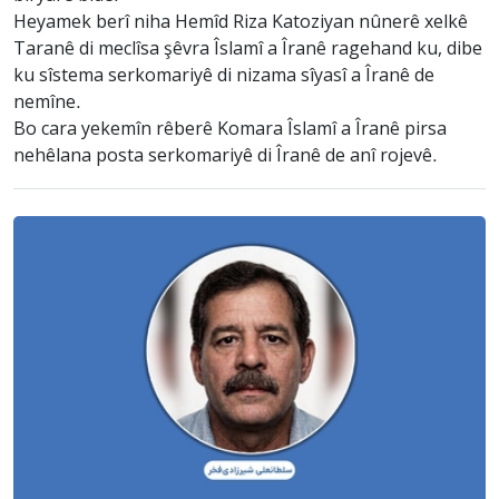
Heyamek berî niha Hemîd Riza Katoziyan nûnerê xelkê
Taranê di meclîsa şêvra Îslamî a Îranê ragehand ku, dibe
ku sîstema serkomariyê di nizama sîyasî a Îranê de
nemîne.
Bo cara yekemîn rêberê Komara Îslamî a Îranê pirsa
nehêlana posta serkomariyê di Îranê de anî rojevê.