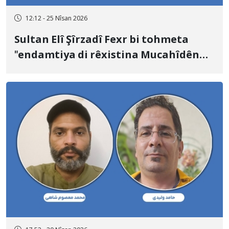
12:12 - 25 Nîsan 2026
Sultan Elî Şîrzadî Fexr bi tohmeta
"endamtiya di rêxistina Mucahîdên
Xeliq" û "hevkariya bi Îsraîlê re" hat
îdamkirin.