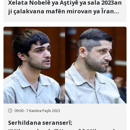
Xelata Nobelê ya Aştiyê ya sala 2023an
ji çalakvana mafên mirovan ya Îranê
Nergês Mihemedî re hat dayîn
09:00 - 7 Kanûna Paşîn 2023
Serhildana seranserî;