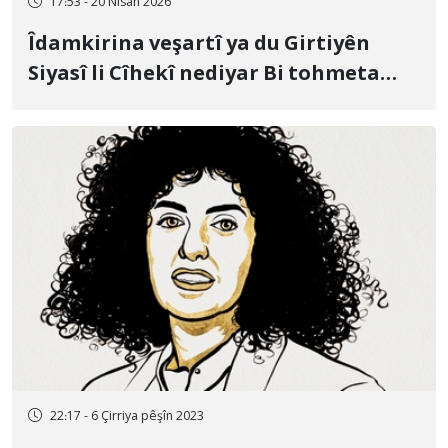
17:53 - 20 Nîsan 2026
Îdamkirina veşartî ya du Girtiyên
Siyasî li Cîhekî nediyar Bi tohmeta
Muharebe û Sîxuriyê; Mihemed
Meisûm Şahî û Hamid Velîdî
22:17 - 6 Çirriya pêşîn 2023