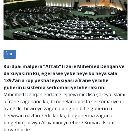
Îran
Kurdpa: malpera “Aftab” li zarê Mihemed Dêhqan ve
da xuyakirin ku, egera wê yekê heye ku heya sala
1392’an a rojî pêkhateya siyasî a Îranê yê bihê
guherîn û sîstema serkomariyê bihê rakirin.
Mihemed Dêhqan endamê lêjneya meclîsa şoreya Îslamî
a Îranê ragehand ku, bi nehêlana posta serkomariyê di
Îranê de, hewceye zagona binghîn bihê guherîn û
herwisan navbirî zêde kir ku, bo guherîna zagona
bingehîn jî diviya Alî xamineyî rêberê Komara Îslamî
biryarê bide.