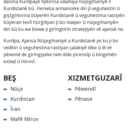
danîna Kurdpayê tijîkirina valahiya nûçegihaniyê li
Kurdistanê bû. Herwisa armanceke din jî veguhestin û
giştgirkirina bûyerên Kurdistanê û veguhestina rastiyên
bûyeran tevlî hûrgiliyan ji bo malper û nûçegihaniyên
din bû ku ew bixwe ji girîngtirîn stratejiyên vê ajansê ne.
Kurdpa, Ajansa Nûçegihaniyê a Kurdistanê ye ku ji bo
vedîtin û veguhestina rastiyan çalakiyê dike û di vê
pêxemê de girîngiyeke tam dide pirensîp û bingehên
exlaqî û mirovî.
BEŞ
XIZMETGUZARÎ
Nûçe
Pêwendî
Kurdistan
Pênase
Îran
Mafê Mirov