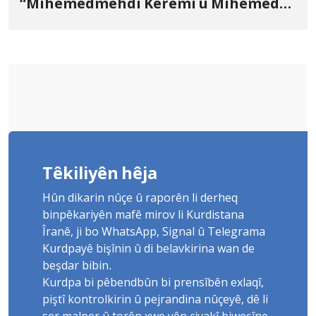
“Mihemedmehdî Keremî û Mihemed
Husêyn” îdam kirin
Têkiliyên hêja
Hûn dikarin nûçe û raporên li derheq
binpêkariyên mafê mirov li Kurdistana
Îranê, ji bo WhatsApp, Signal û Telegrama
Kurdpayê bişînin û di belavkirina wan de
beşdar bibin.
Kurdpa bi pêbendbûn bi prensîbên exlaqî,
piştî kontrolkirin û pejrandina nûçeyê, dê li