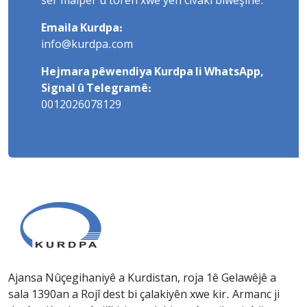
ser malper û torên xwe yên civakî biweşîne.
Emaila Kurdpa:
info@kurdpa.com
Hejmara pêwendiya Kurdpa li WhatsApp,
Signal û Telegramê:
0012026078129
Ajansa Nûçegihaniyê a Kurdistan, roja 1ê Gelawêjê a
sala 1390an a Rojî dest bi çalakiyên xwe kir. Armanc ji