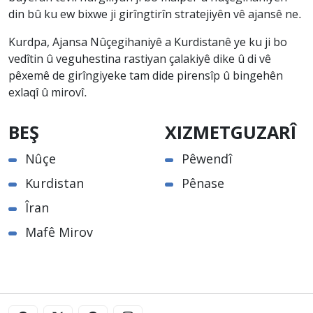
din bû ku ew bixwe ji girîngtirîn stratejiyên vê ajansê ne.
Kurdpa, Ajansa Nûçegihaniyê a Kurdistanê ye ku ji bo
vedîtin û veguhestina rastiyan çalakiyê dike û di vê
pêxemê de girîngiyeke tam dide pirensîp û bingehên
exlaqî û mirovî.
BEŞ
XIZMETGUZARÎ
Nûçe
Pêwendî
Kurdistan
Pênase
Îran
Mafê Mirov