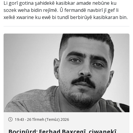
Li gorî gotina şahidekê kasibkar amade nebûne ku
sozek weha bidin rejîmê. Û fermandê navbirî jî gef li
xelkê xwarine ku ewê bi tundî berbirûyê kasibkaran bin.
19:43 - 26 Tîrmeh (Temûz) 2026
Bocinûrd; Ferhad Baxçeqî, ciwanekî