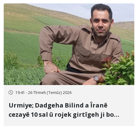
19:41 - 26 Tîrmeh (Temûz) 2026
Urmiye; Dadgeha Bilind a Îranê
cezayê 10 sal û rojek girtîgeh ji bo
Yûnis Nebîzade piştrast kir