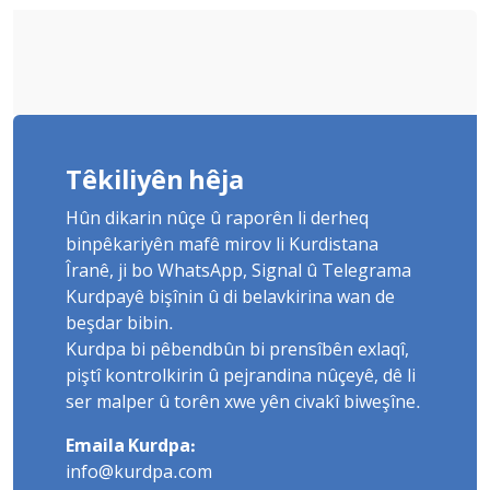
Têkiliyên hêja
Hûn dikarin nûçe û raporên li derheq
binpêkariyên mafê mirov li Kurdistana
Îranê, ji bo WhatsApp, Signal û Telegrama
Kurdpayê bişînin û di belavkirina wan de
beşdar bibin.
Kurdpa bi pêbendbûn bi prensîbên exlaqî,
piştî kontrolkirin û pejrandina nûçeyê, dê li
ser malper û torên xwe yên civakî biweşîne.
Emaila Kurdpa:
info@kurdpa.com