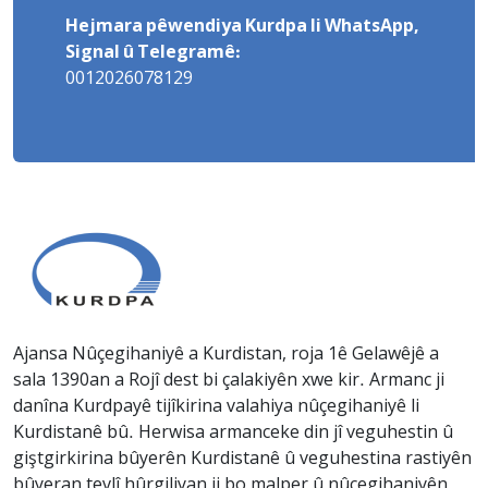
Hejmara pêwendiya Kurdpa li WhatsApp,
Signal û Telegramê:
0012026078129
Ajansa Nûçegihaniyê a Kurdistan, roja 1ê Gelawêjê a
sala 1390an a Rojî dest bi çalakiyên xwe kir. Armanc ji
danîna Kurdpayê tijîkirina valahiya nûçegihaniyê li
Kurdistanê bû. Herwisa armanceke din jî veguhestin û
giştgirkirina bûyerên Kurdistanê û veguhestina rastiyên
bûyeran tevlî hûrgiliyan ji bo malper û nûçegihaniyên