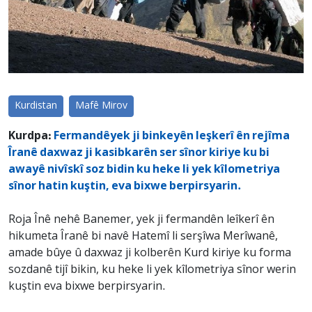
Kurdistan
Mafê Mirov
Kurdpa:
Fermandêyek ji binkeyên leşkerî ên rejîma
Îranê daxwaz ji kasibkarên ser sînor kiriye ku bi
awayê nivîskî soz bidin ku heke li yek kîlometriya
sînor hatin kuştin, eva bixwe berpirsyarin.
Roja Înê nehê Banemer, yek ji fermandên leîkerî ên
hikumeta Îranê bi navê Hatemî li serşîwa Merîwanê,
amade bûye û daxwaz ji kolberên Kurd kiriye ku forma
sozdanê tijî bikin, ku heke li yek kîlometriya sînor werin
kuştin eva bixwe berpirsyarin.