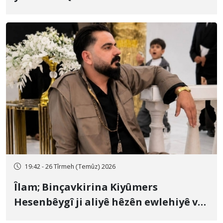
19:42 - 26 Tîrmeh (Temûz) 2026
Îlam; Binçavkirina Kiyûmers
Hesenbêygî ji aliyê hêzên ewlehiyê ve
û veguhestina wî bo cihekî nediyar