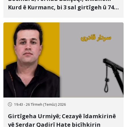
Kurd ê Kurmanc, bi 3 sal girtîgeh û 74
qamçîyan hat cezakirin
19:43 - 26 Tîrmeh (Temûz) 2026
Girtîgeha Urmiyê; Cezayê îdamkirinê
yê Serdar Qadirî Hate bicîhkirin