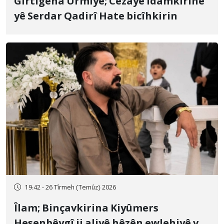
Girtîgeha Urmiyê; Cezayê îdamkirinê
yê Serdar Qadirî Hate bicîhkirin
19:42 - 26 Tîrmeh (Temûz) 2026
Îlam; Binçavkirina Kiyûmers
Hesenbêygî ji aliyê hêzên ewlehiyê ve