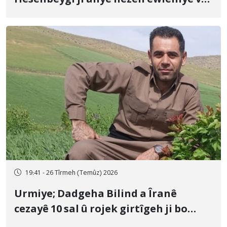
û veguhestina wî bo cihekî nediyar
19:41 - 26 Tîrmeh (Temûz) 2026
Urmiye; Dadgeha Bilind a Îranê
cezayê 10 sal û rojek girtîgeh ji bo
Yûnis Nebîzade piştrast kir