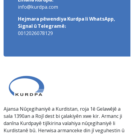
Emaila Kurdpa:
info@kurdpa.com
Hejmara pêwendiya Kurdpa li WhatsApp,
Signal û Telegramê:
0012026078129
Ajansa Nûçegihaniyê a Kurdistan, roja 1ê Gelawêjê a
sala 1390an a Rojî dest bi çalakiyên xwe kir. Armanc ji
danîna Kurdpayê tijîkirina valahiya nûçegihaniyê li
Kurdistanê bû. Herwisa armanceke din jî veguhestin û