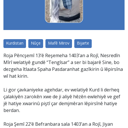
Kurdistan
Nûçe
Mafê Mirov
Bijarte
Roja Pêncşemî 13’ê Reşemeha 1403’an a Rojî, Nesredîn
Mîrî welatiyê gundê “Tengîsar” a ser bi bajarê Sine, bo
dezgeha îtlaata Spaha Pasdaranhat gazîkirin û lêpirsîna
wî hat kirin.
Li gor çavkaniyeke agehdar, ev welatiyê Kurd li derheq
çalakiyên zarokên xwe de ji aliyê hêzên ewlehiyê ve gef
jê hatiye xwarinû piştî çar demjmêran lêpirsînê hatiye
berdan.
Roja Şemî 22’ê Befranbara sala 1403’an a Rojî, Jiyan