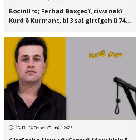
Bocinûrd; Ferhad Baxçeqî, ciwanekî
Kurd ê Kurmanc, bi 3 sal girtîgeh û 74
qamçîyan hat cezakirin
19:43 - 26 Tîrmeh (Temûz) 2026