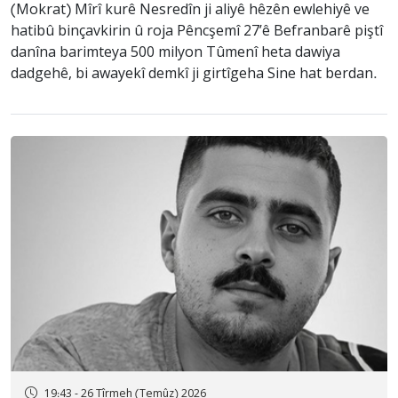
(Mokrat) Mîrî kurê Nesredîn ji aliyê hêzên ewlehiyê ve
hatibû binçavkirin û roja Pêncşemî 27’ê Befranbarê piştî
danîna barimteya 500 milyon Tûmenî heta dawiya
dadgehê, bi awayekî demkî ji girtîgeha Sine hat berdan.
19:43 - 26 Tîrmeh (Temûz) 2026