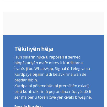
Têkiliyên hêja
Hûn dikarin nûçe û raporên li derheq
binpêkariyên mafê mirov li Kurdistana
Îranê, ji bo WhatsApp, Signal û Telegrama
Kurdpayê bişînin û di belavkirina wan de
beşdar bibin.
Kurdpa bi pêbendbûn bi prensîbên exlaqî,
piştî kontrolkirin û pejrandina nûçeyê, dê li
ser malper û torên xwe yên civakî biweşîne.