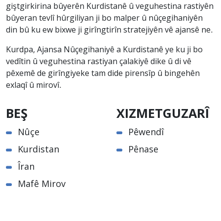
giştgirkirina bûyerên Kurdistanê û veguhestina rastiyên
bûyeran tevlî hûrgiliyan ji bo malper û nûçegihaniyên
din bû ku ew bixwe ji girîngtirîn stratejiyên vê ajansê ne.
Kurdpa, Ajansa Nûçegihaniyê a Kurdistanê ye ku ji bo
vedîtin û veguhestina rastiyan çalakiyê dike û di vê
pêxemê de girîngiyeke tam dide pirensîp û bingehên
exlaqî û mirovî.
BEŞ
XIZMETGUZARÎ
Nûçe
Pêwendî
Kurdistan
Pênase
Îran
Mafê Mirov