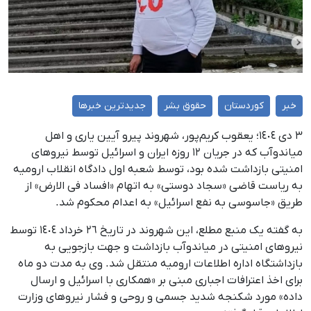
خبر
کوردستان
حقوق بشر
جدیدترین خبرها
٣ دی ١٤٠٤؛ یعقوب کریم‌پور، شهروند پیرو آیین یاری و اهل
میاندوآب که در جریان ١٢ روزه ایران و اسرائیل توسط نیروهای
امنیتی بازداشت شده بود، توسط شعبه اول دادگاه انقلاب ارومیه
به ریاست قاضی «سجاد دوستی» به اتهام «افساد فی ‌الارض» از
طریق «جاسوسی به نفع اسرائیل» به اعدام محکوم شد.
به گفته یک منبع مطلع، این شهروند در تاریخ ٢٦ خرداد ١٤٠٤ توسط
نیروهای امنیتی در میاندوآب بازداشت و جهت بازجویی به
بازداشتگاه اداره اطلاعات ارومیه منتقل شد. وی به مدت دو ماه
برای اخذ اعترافات اجباری مبنی بر «همکاری با اسرائیل و ارسال
داده» مورد شکنجه شدید جسمی و روحی و فشار نیروهای وزارت