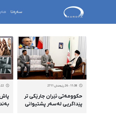
سەرەتا
هەو
11:38 - 26 رێبەندان 2711
11:22 - 26 رێب
حكوومەتی ئێران جارێكی تر
پاش 
پێداگریی لەسەر پشتیوانی
لە حكوومەتی بەشار ئەسەد
دەست