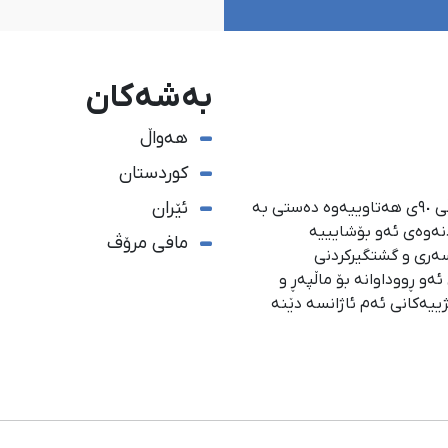
بەشەکان
هەواڵ
کوردستان
ئێران
ئاژانسی هەواڵدەریی کوردستان، لە ١ی گەلاوێژی ساڵی ٩٠ی هەتاوییەوە دەستی بە
دنەوەی ئەو بۆشایییە
مافی مرۆڤ
سەری و گشتگیركردنی
و ڕووداوانە بۆ ماڵپەڕ و
ژییەكانی ئەم ئاژانسە دێنە