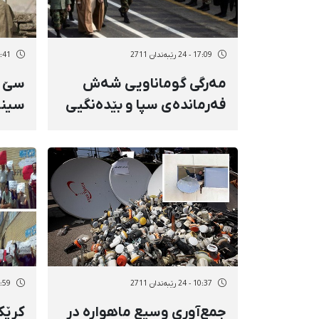
17:09 - 24 رێبەندان 2711
12:41 - 24 رێب
مەرگی گوماناویی شەش
سێ‌ 
فەرماندەی سپا و بێدەنگیی
سینە
خامنەیی
بەشد
فیلم
10:37 - 24 رێبەندان 2711
16:59 - 23 رێب
جمع‌آوری وسیع ماهواره در
كرێك