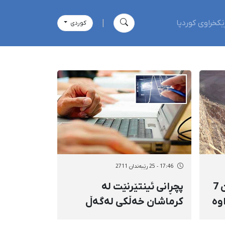
ێکخراوی کوردپا
|
كوردی
17:46 - 25 رێبەندان 2711
كرێكارانی بەنداوی داریان 7
پچڕانی ئینتێرنێت لە
وە
كرماشان خەڵكی لەگەڵ
كێشە بەرەوڕوو كردووە