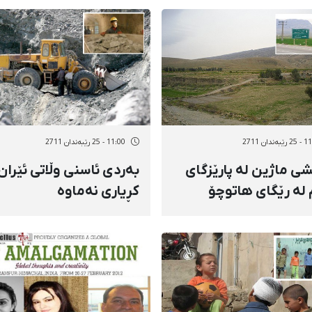
ەندان 2711
11:00 - 25 رێبەندان 2711
ی ماژین لە پارێزگای
بەردی ئاسنی وڵاتی ئێران
م لە رێگای هاتوچۆ
كڕیاری نەماوە
رییە