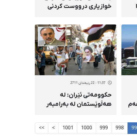
خوازیاری درووست كردنی
مۆنۆمێنتن
11:37 - 22 رێبەندان 2711
حكوومەتی ئێران: لە
هەم
هەڵوێستمان لە بەرامبەر
سووریە پاشگەز نابینەوە
>>
>
1001
1000
999
998
99