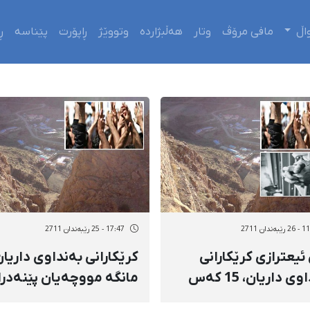
اڵ
مافی مرۆڤ
وتار
هەڵبژاردە
وتووێژ
ڕاپۆرت
پێناسە
ڕ
ەندان 2711
17:47 - 25 رێبەندان 2711
ئیعترازی كرێكارانی
بەنداوی داریان، 15 كەس
مانگە مووچەیان پێنەدرا
بەسەر كران