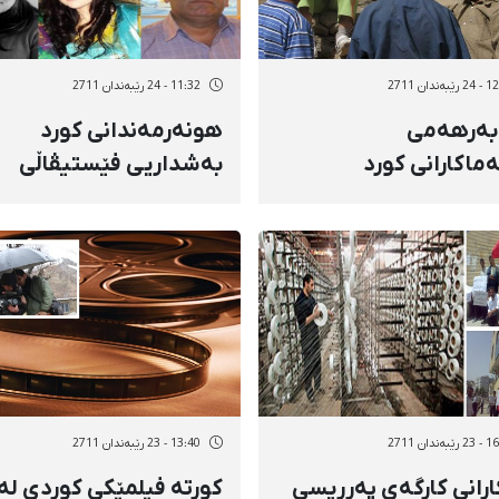
ەندان 2711
11:32 - 24 رێبەندان 2711
بەرهەمی
هونەرمەندانی كورد
ماكارانی كورد
بەشداریی فێستیڤاڵی
اریی فێستیڤاڵی
"تێلس ئارت" لە هێندوس
ی "حسنات" دەكەن
دەكەن
ەندان 2711
13:40 - 23 رێبەندان 2711
ارانی كارگەی پەرریسی
كورتە فیلمێكی كوردی لە