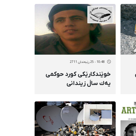
10:48 - 25 رێبەندان 2711
خوێندكارێكی كورد حوكمی
یەك ساڵ زیندانی
هەڵپەسێراوی بۆ بڕایەوە