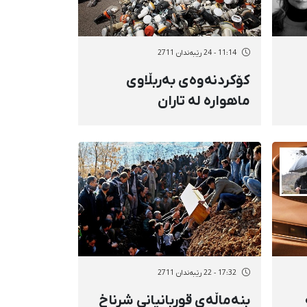
11:14 - 24 رێبەندان 2711
كۆكردنەوەی بەربڵاوی
ماهوارە لە تاران
تان
17:32 - 22 رێبەندان 2711
بنەماڵەی قوربانیانی شرناخ