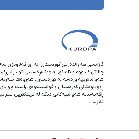
چالاکی کردووە و ئامانج لە وەگەڕخستنی كوردپا، پڕكر
هەواڵدەرییە وردەیە لە كوردستان. هەروەها سەرتا
ڕووداوەكانی كوردستان و گواستنەوەی ڕاست و وردی ئە
ڕاگەیەندنە هەواڵییەكانی دیكە لە گرینگترین ستراتی
ئەژمار.