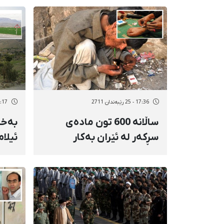
داگرتەوە
17:36 - 25 رێبەندان 2711
11:17 - 25 رێب
ساڵانە 600 تون مادەی
بەخش
سڕكەر لە ئێران بەكار
ئیلا
دەهێنرێ
بێبە