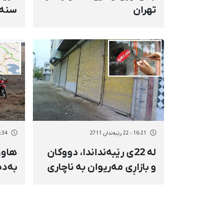
تهران
سنە 
16:21 - 22 رێبەندان 2711
13:34 - 22 رێب
لە 22ی رێبەنداندا، دووكان
هاوو
و بازاڕی مەریوان بە ناچاری
بەدە
داخران
نیزام