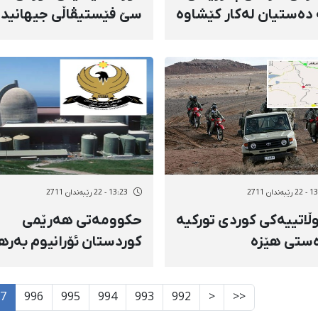
دەستیان لەكار كێشاوە
سێ فێستیڤاڵی جیهانیدا
نمایش دەكرێت
ەندان 2711
13:23 - 22 رێبەندان 2711
ڵاتییەكی كوردی توركیە
حكوومەتی هەرێمی
ستی هێزە
كوردستان ئۆرانیوم بەر
ییەكانی ئێران كوژرا
دەێنێت
7
996
995
994
993
992
<
<<