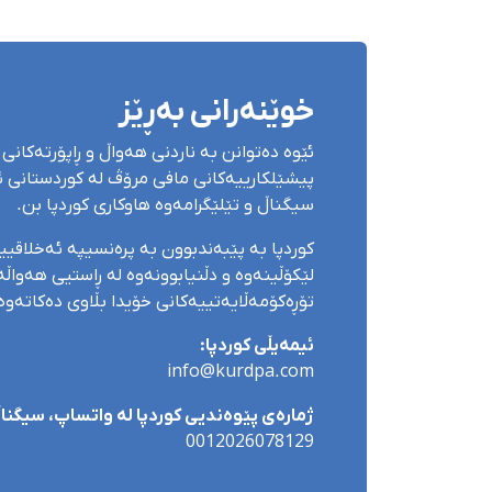
خوێنەرانی بەڕێز
ئێوە دەتوانن بە ناردنی هەواڵ و ڕاپۆرتەکانی 
پیشێلکارییەکانی مافی مرۆڤ لە کوردستانی ئێ
سیگناڵ و تێلێگرامەوە هاوکاری کوردپا بن.
کوردپا بە پێبەندبوون بە پرەنسیپە ئەخلاقی
لێکۆڵینەوە و دڵنیابوونەوە لە ڕاستیی هەواڵەک
تۆڕەکۆمەڵایەتییەکانی خۆیدا بڵاوی دەکاتەوە
ئیمەیڵی کوردپا:
info@kurdpa.com
ژمارەی پێوەندیی کوردپا لە واتساپ، سیگناڵ 
0012026078129