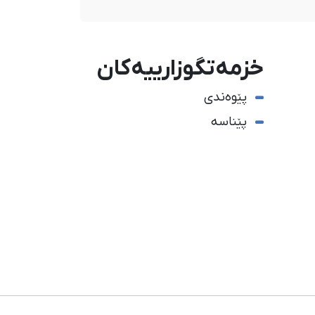
خزمەتگوزارییەکان
پێوەندی
پێناسە