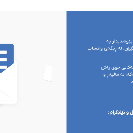
پێوەندیدار بە
ران، لە ڕێگەی واتساپ،
یەکانی خۆی پاش
ە، لە ماڵپەڕ و
.
و تێلێگرام: