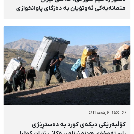
متمانەیەكی ئەوتۆیان بە دەزگای پاوانخوازی
ئێران نەماوە
16:00 - 9 رەشەمه 2711
كۆڵبەرێكی دیكەی كورد بە دەستڕێژی
راستەوخۆی هێزە نیزامییەكانی ئێران كوژرا