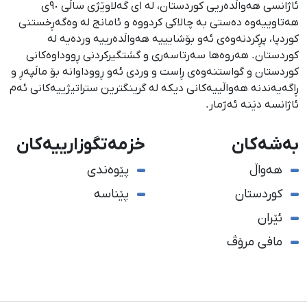
ئاژانسی هەواڵدەریی کوردستان، لە ١ی گەلاوێژی ساڵی ٩٠ی
هەتاوییەوە دەستی بە چالاکی کردووە و ئامانج لە وەگەڕخستنی
كوردپا، پڕكردنەوەی ئەو بۆشایییە هەواڵدەرییە وردەیە لە
كوردستان. هەروەها سەرتاسەری و گشتگیركردنی ڕووداوەكانی
كوردستان و گواستنەوەی ڕاست و وردی ئەو ڕووداوانە بۆ ماڵپەڕ و
ڕاگەیەندنە هەواڵییەكانی دیكە لە گرینگترین ستراتیژییەكانی ئەم
ئاژانسە دێنە ئەژمار.
بەشەکان
خزمەتگوزارییەکان
هەواڵ
پێوەندی
کوردستان
پێناسە
ئێران
مافی مرۆڤ