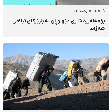
11:50 - 10 رەشەمه 2711
بۆمەلەرزە شاری دێهلوڕان لە پارێزگای ئیلامی
هەژاند