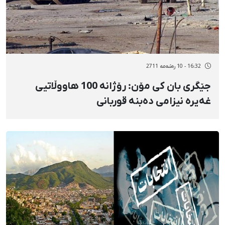
16:32 - 10 رەشەمه 2711
جێگری بان كی مۆن: رۆژانە 100 هاووڵاتیی
غەیرە نیزامی دەبنە قوربانی