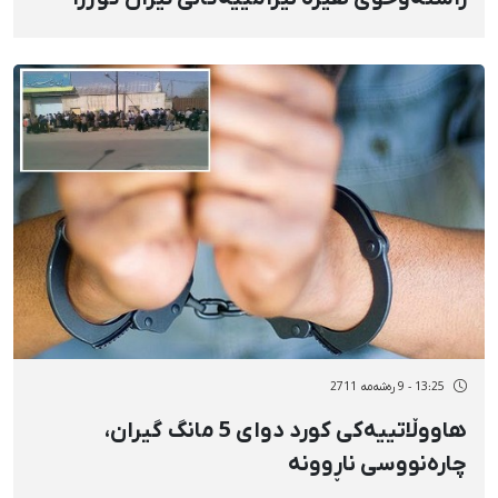
13:25 - 9 رەشەمه 2711
هاووڵاتییەكی كورد دوای 5 مانگ گیران،
چارەنووسی ناڕوونە