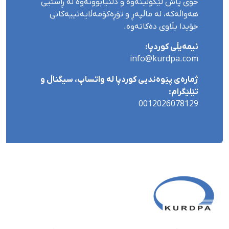
خۆی پاش لێکۆڵینەوە و دڵنیابوونەوە لە ڕاستیی
هەواڵەکە، لە ماڵپەڕ و تۆڕەکۆمەڵایەتییەکانی
خۆیدا بڵاوی دەکاتەوە.
ئیمەیڵی کوردپا:
info@kurdpa.com
ژمارەی پێوەندیی کوردپا لە واتساپ، سیگناڵ و
تێلێگرام:
0012026078129