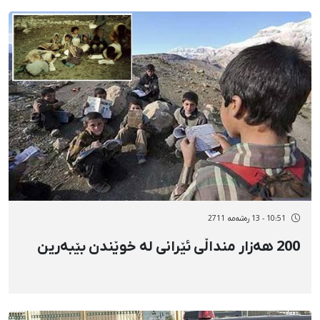
10:51 - 13 رەشەمه 2711
200 هەزار منداڵی ئێرانی لە خوێندن بێبەرین