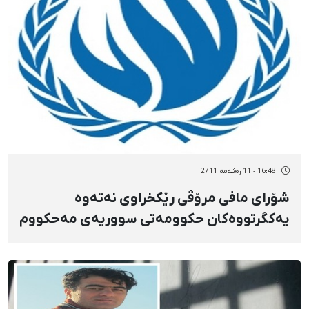
16:48 - 11 رەشەمه 2711
شۆرای مافی مرۆڤی رێكخراوی نەتەوە
یەكگرتووەكان حكوومەتی سووریەی مەحكووم
كرد