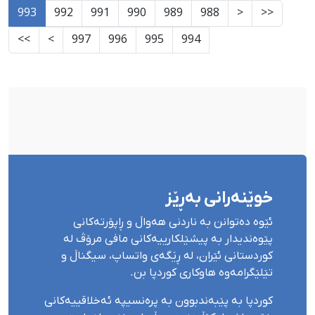
993
992
991
990
989
988
<
<<
>>
>
997
996
995
994
خوێنەرانی بەڕێز
ئێوە دەتوانن بە ناردنی هەواڵ و ڕاپۆرتەکانی
پێوەندیدار بە پیشێلکارییەکانی مافی مرۆڤ لە
کوردستانی ئێران، لە ڕێگەی واتساپ، سیگناڵ و
تێلێگرامەوە هاوکاری کوردپا بن.
کوردپا بە پێبەندبوون بە پرەنسیپە ئەخلاقییەکانی