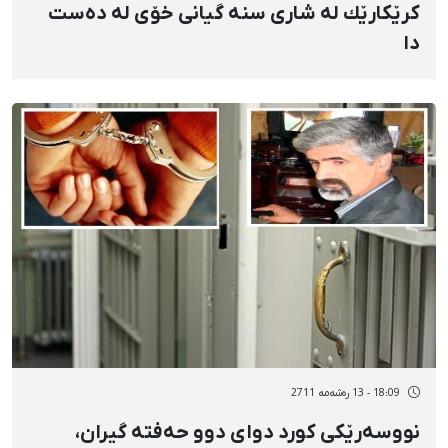
كرێكارێك لە شاری سنە گیانی خۆی لە دەست
دا
18:09 - 13 رەشەمه 2711
نووسەرێكی كورد دوای دوو حەفتە گیران،