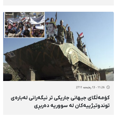
11:26 - 13 رەشەمه 2711
كۆمەڵگای جیهانی جاریكی تر نیگەرانی لەبارەی
توندوتیژییەكان لە سووریە دەربڕی