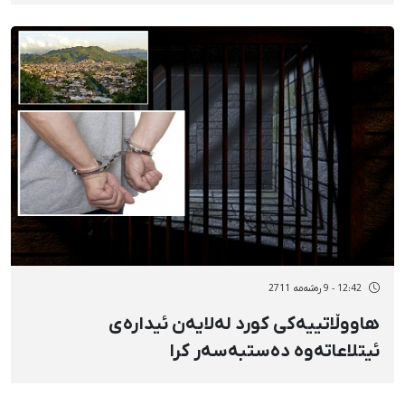
12:42 - 9 رەشەمه 2711
هاووڵاتییەكی کورد لەلایەن ئیدارەی
ئیتلاعاتەوە دەستبەسەر كرا