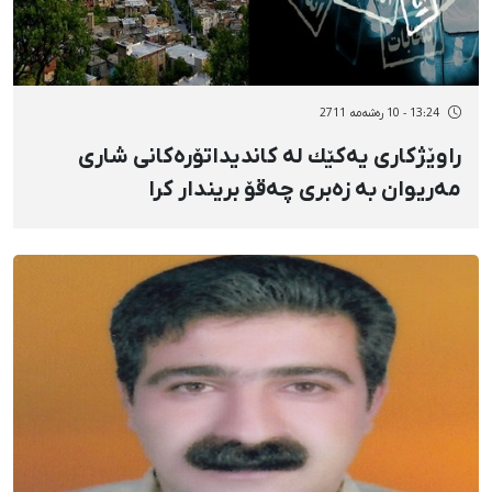
13:24 - 10 رەشەمه 2711
راوێژكاری یەكێك لە كاندیداتۆرەكانی شاری
مەریوان بە زەبری چەقۆ بریندار كرا