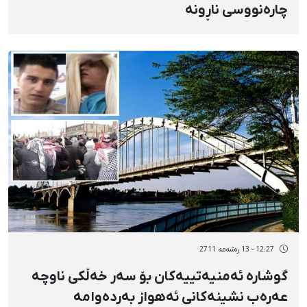
چارەنووسی ناڕونە
12:27 - 13 رەشەمه 2711
گوشارە ئەمنیەتییەكان بۆ سەر خەڵكی ناوچە
عەرەب نشینەكانی ئەهواز بەردەوامە