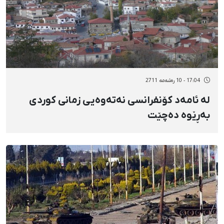
17:04 - 10 رەشەمه 2711
لە ئامەد كۆنفرانسی نەتەوەیی زمانی كوردی
بەڕێوە دەچێت