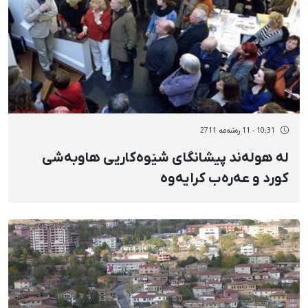
10:31 - 11 رەشەمه 2711
لە هولەند پیشانگای شێوەكاریی هاوبەشی
كورد و عەرەب كرایەوە