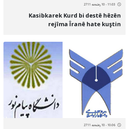
11:03 - 10 رەشەمه 2711
Kasibkarek Kurd bi destê hêzên
rejîma Îranê hate kuştin
10:06 - 10 رەشەمه 2711