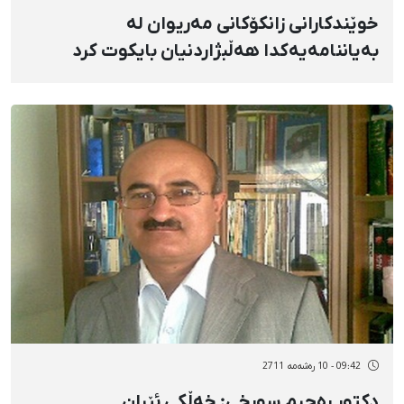
خوێندكارانی زانكۆكانی مەریوان لە
بەیاننامەیەكدا هەڵبژاردنیان بایكوت كرد
09:42 - 10 رەشەمه 2711
دكتور رەحیم سورخی: خەڵكی ئێران