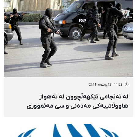
11:52 - 12 رەشەمه 2711
لە ئەنجامی تێكهەڵچوون لە ئەهواز
هاووڵاتییەكی مەدەنی و سێ‌ مەئمووری
ئینتزامی كوژران