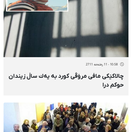
10:58 - 11 رەشەمه 2711
چالاكێكی مافی مرۆڤی كورد بە یەك ساڵ زیندان
حوكم درا