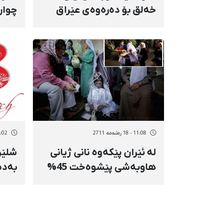
خەلق بۆ دەرەوەی‌ عێراق
چوار
بگوازرێنەوە
رووب
كۆبو
دەبی
11:08 - 18 رەشەمه 2711
11:02 - 18 رە
لە ئێران پێكەوە نانی ژیانی
شلێر
هاوبەشی پێشوەخت 45%
بەدە
زیادی كردووە
ژنان 
دێمۆ