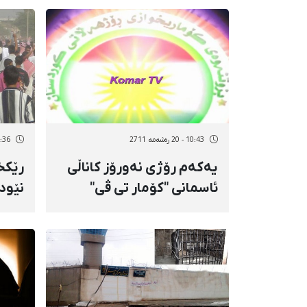
تازیا
10:43 - 20 رەشەمه 2711
10:36 - 20 رە
یەكەم رۆژی نەورۆز كاناڵی
رێكخ
ئاسمانی "كۆمار تی ڤی"
نێود
دەست بە وەشان دەكات
ئەهو
دا