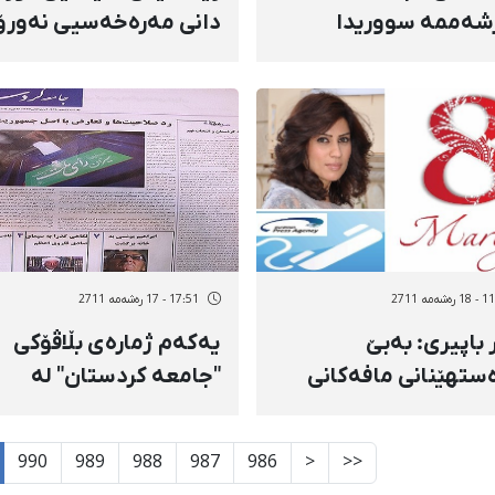
شەممە سووریدا
دانی مەرەخەسیی نەورۆ
ەڕووی هەرچەشنە
بێبەش دەكرێن
ونەوە و شادییه‌ک
نەوە
شەمه 2711
17:51 - 17 رەشەمه 2711
 باپیری: بەبێ
یەكەم ژمارەی بڵاڤۆكی
ستهێنانی مافەكانی
"جامعە كردستان" لە
لە كۆمەلگا،
مەهاباد بڵاو كرایەوە
كراسی مسۆگەر نابێت
990
989
988
987
986
<
<<