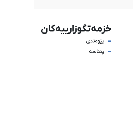
خزمەتگوزارییەکان
پێوەندی
پێناسە