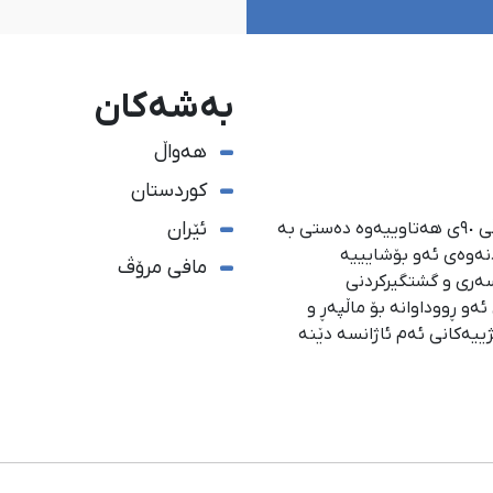
بەشەکان
هەواڵ
کوردستان
ئێران
ئاژانسی هەواڵدەریی کوردستان، لە ١ی گەلاوێژی ساڵی ٩٠ی هەتاوییەوە دەستی بە
دنەوەی ئەو بۆشایییە
مافی مرۆڤ
سەری و گشتگیركردنی
و ڕووداوانە بۆ ماڵپەڕ و
ژییەكانی ئەم ئاژانسە دێنە