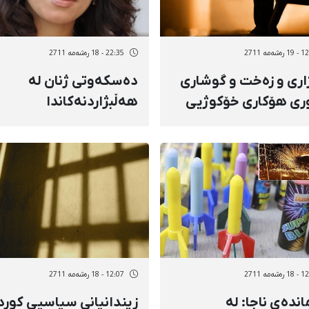
شەمه 2711
22:35 - 18 رەشەمه 2711
ری و زەخت و گوشاری
دەسکەوتی ژنان لە
وری هۆكاری خۆكوژیی
هەڵبژاردنەکاندا
ی كوردە
شەمه 2711
12:07 - 18 رەشەمه 2711
ندەی ناجا: لە
زیندانیانی سیاسیی كورد 