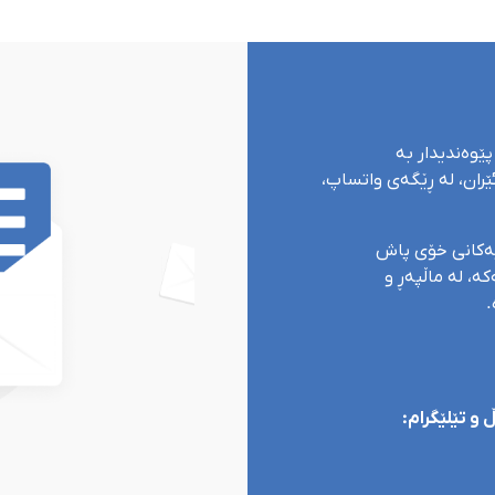
پێوەندیدار بە
ران، لە ڕێگەی واتساپ،
یەکانی خۆی پاش
ە، لە ماڵپەڕ و
.
و تێلێگرام: