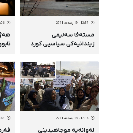
12:57 - 19 رەشەمه 2711
12:06 - 19 رە
مستەفا سەلیمی
هەژا
زیندانیەكی سیاسیی كورد
ئابو
پاش لێدان و ئەشكەنجە بۆ
لاوان
ژووری تاكەكەسی راگوێزرا
17:14 - 18 رەشەمه 2711
12:45 - 18 رە
لەوانەیە موجاهیدینی
فەرما