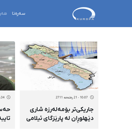
سەرەتا
هەو
10:07 - 21 رەشەمه 2711
16:34 - 20 رە
جاریكی‌تر بۆمەلەرزە شاری
حەسە
دێهلوڕان لە پارێزگای ئیلامی
تایب
هەژاند
هەڕە