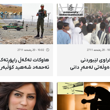
نەیان لێكردم
دەخرێت
شەمه 2711
10:02 - 20 رەشەمه 2711
راوی لێبوردنی
هاوكات لەگەڵ راپۆڕتەك
ەوڵەتی لەمەڕ دانی
ئەحمەد شەهید كۆڵبەر
حوكمی ئیعدامی 5 لاوی
دیكەی كورد كوژرا
ازی هۆشداری بە ئێران