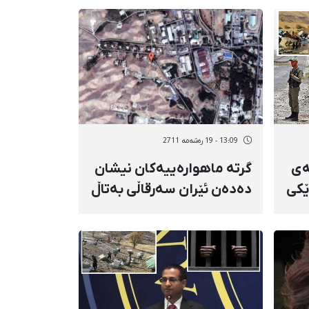
13:09 - 19 رەشەمه 2711
ەی
گرتە ماهوارەییەكان نیشان
ێكی
دەدەن ئێران سەرقاڵی بەتاڵ
كردنی بنكەی ئەتۆمیی
پارچینە