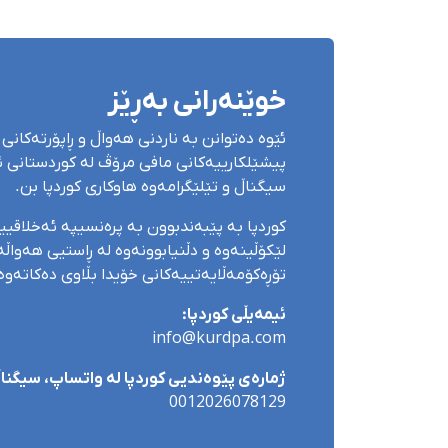
خوێنەرانی بەڕێز
ئێوە دەتوانن بە ناردنی هەواڵ و ڕاپۆرتەکانی 
پیشێلکارییەکانی مافی مرۆڤ لە کوردستانی ئێ
سیگناڵ و تێلێگرامەوە هاوکاری کوردپا بن.
کوردپا بە پێبەندبوون بە پرەنسیپە ئەخلاقی
لێکۆڵینەوە و دڵنیابوونەوە لە ڕاستیی هەواڵەک
تۆڕەکۆمەڵایەتییەکانی خۆیدا بڵاوی دەکاتەوە
ئیمەیڵی کوردپا:
info@kurdpa.com
ژمارەی پێوەندیی کوردپا لە واتساپ، سیگناڵ 
0012026078129