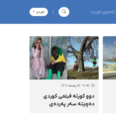
ێکخراوی کوردپا
|
كوردی
11:45 - 20 رەشەمه 2711
دوو كورتە فیلمی كوردی
دەچێتە سەر پەردەی
سینەماكانی ئێران