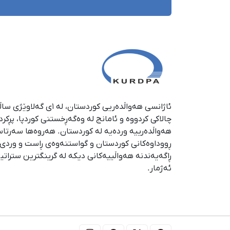
چالاکی کردووە و ئامانج لە وەگەڕخستنی كوردپا، پڕكر
هەواڵدەرییە وردەیە لە كوردستان. هەروەها سەرتا
ڕووداوەكانی كوردستان و گواستنەوەی ڕاست و وردی ئە
ڕاگەیەندنە هەواڵییەكانی دیكە لە گرینگترین ستراتی
ئەژمار.