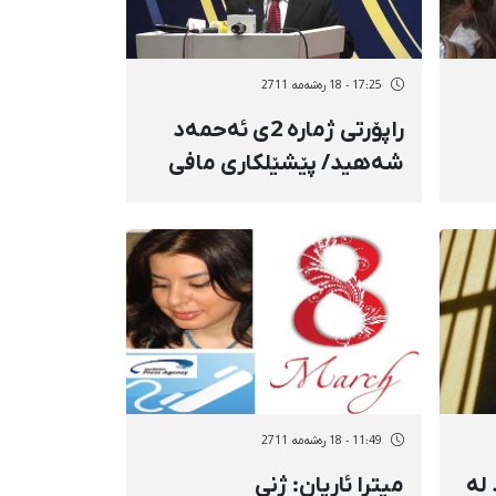
17:25 - 18 رەشەمه 2711
راپۆرتی ژمارە 2ی ئەحمەد
شەهید/ پێشێلكاری مافی
مرۆڤ لە كوردستان و
كۆڵبەرانی كورد
11:49 - 18 رەشەمه 2711
لە
میترا ئاریان: ژنی