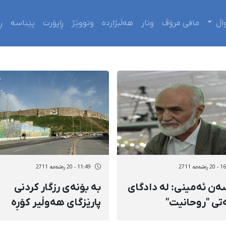
اڵ
مافی مرۆڤ
وتار
هەڵبژاردە
وتووێژ
ڕاپۆرت
پێناسە
ڕ
شەمه 2711
11:49 - 20 رەشەمه 2711
ن ئەمینی: لە دادگای
بە بۆنەی رزگار كردنی
ەتی "روحانیت"
پارێزگای هەوڵیر كۆڕە
شەی لێدانی
شێعرێكی بەربڵاو رێك