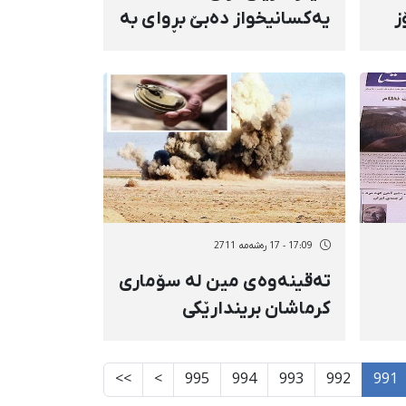
ز
یەكسانیخواز دەبێ بڕوای بە
ئیرادە و توانایی خۆی
هەبێت
17:09 - 17 رەشەمه 2711
تەقینەوەی مین لە سۆماری
كرماشان بریندارێکی
لێکەوەتەوە
>>
>
995
994
993
992
991