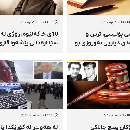
ەلێوه 2712
13:16 - 10 خاکەلێوه 2712
 پۆلیسی، ترس و
10ی خاكەلێوە، رۆژی لە
ندن دیاریی نەورۆزی بۆ
سێدارەدانی پێشەوا قازی
ان
محەممەد
ەلێوه 2712
17:17 - 9 خاکەلێوه 2712
كان پێنج چالاكی
لە هەولێر لە كۆڕێكدا یا