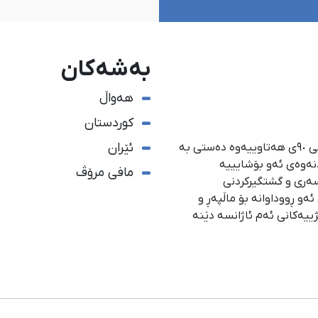
بەشەکان
هەواڵ
کوردستان
ئێران
ئاژانسی هەواڵدەریی کوردستان، لە ١ی گەلاوێژی ساڵی ٩٠ی هەتاوییەوە دەستی بە
دنەوەی ئەو بۆشایییە
مافی مرۆڤ
سەری و گشتگیركردنی
و ڕووداوانە بۆ ماڵپەڕ و
ژییەكانی ئەم ئاژانسە دێنە