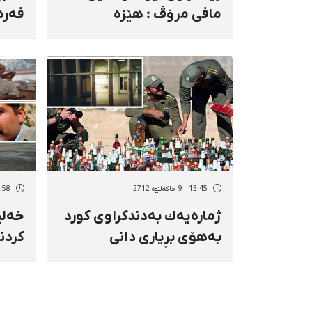
مافی مرۆڤ : هێزە
ئەمنیەتییەكانی سووریە
زیند
منداڵانیان كردۆتە ئامانج
13:45 - 9 خاکەلێوه 2712
12:58 - 9 خاک
ژمارەیەك بەدندكراوی كورد
خەلی
بەهۆی بڕیاری دانی
كردن
وەسیقەی 5 میلیاردی
شێرك
مانیان لە خواردن گرت
چاوە