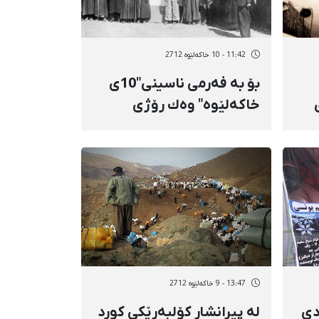
11:42 - 10 خاکەلێوه 2712
بۆ بە فەرمی ناسینی"10ی
خاكەلێوە" وەك رۆژی
شەهیدانی هەموو
بەشەكانی كوردستان،
كەمپەینێك پێكهات
13:47 - 9 خاکەلێوه 2712
دی
لە پیرانشار كۆلبەرێكی كورد