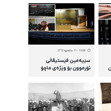
كۆنگرەی "دۆستانی
سووریە" نەكراوە
13:58 - 11 خاکەلێوه 2712
سێیەمین فێستیڤاڵی
ان
ئۆرموون بۆ وێژەی ماچۆ
دەستی بەكارەكانی كرد