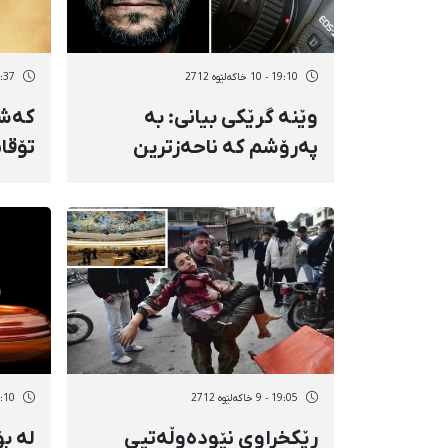
19:10 - 10 خاکەلێوه 2712
14:37 - 10 خاک
وێنە گرێكی بیانی: بە
كەشی
پەرۆشم كە ناحەزترین
تۆقا
وێنەی ئەحمەدی نژاد من
كورد
گرتوومە
19:05 - 9 خاکەلێوه 2712
18:10 - 9 خاک
رێكخراوی نێودەوڵەتیی
لە بۆ