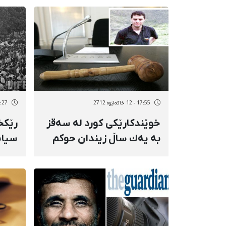
17:55 - 12 خاکەلێوه 2712
12:27 - 12 خاک
خوێندكارێكی كورد لە سەقز
رێكخ
بە یەك ساڵ زیندان حوكم
سیاس
درا
ئێران