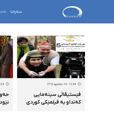
سەرەتا
هەو
12:44 - 14 خاکەلێوه 2712
11:54 - 14 خاک
فێستیڤاڵی سینەمایی
حەوت
كەنداو بە فیلمێكی كوردی
نێود
دەست پێدەكات
كرای