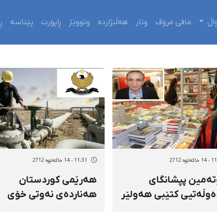
اڵ
مافی مرۆڤ
وتار
هەڵبژاردە
وتووێژ
ڕاپۆرت
پێناسە
ڕ
ەلێوه 2712
11:31 - 14 خاکەلێوه 2712
ەمین پپشانگای
هەرێمی كوردستان
ەوڵەتیی كتێبی هەولێر
هەناردەی نەوتی خۆی
ەوە
راگرت