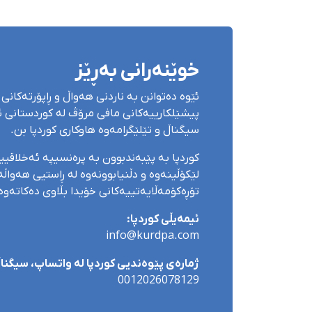
خوێنەرانی بەڕێز
ئێوە دەتوانن بە ناردنی هەواڵ و ڕاپۆرتەکانی 
پیشێلکارییەکانی مافی مرۆڤ لە کوردستانی ئێ
سیگناڵ و تێلێگرامەوە هاوکاری کوردپا بن.
کوردپا بە پێبەندبوون بە پرەنسیپە ئەخلاقی
لێکۆڵینەوە و دڵنیابوونەوە لە ڕاستیی هەواڵەک
تۆڕەکۆمەڵایەتییەکانی خۆیدا بڵاوی دەکاتەوە
ئیمەیڵی کوردپا:
info@kurdpa.com
ژمارەی پێوەندیی کوردپا لە واتساپ، سیگناڵ 
0012026078129