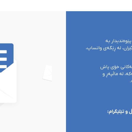
پێوەندیدار بە
ران، لە ڕێگەی واتساپ،
یەکانی خۆی پاش
ە، لە ماڵپەڕ و
.
و تێلێگرام: