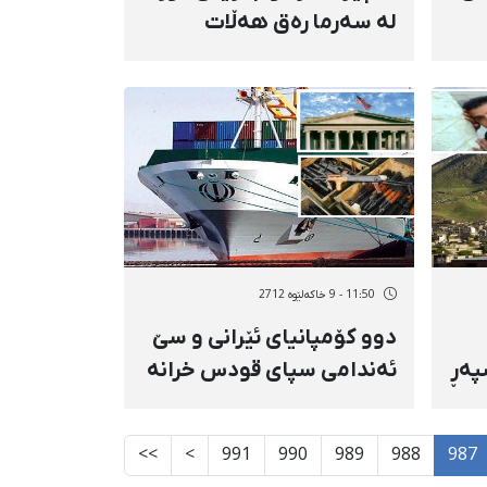
لە سەرما رەق هەڵات
11:50 - 9 خاکەلێوه 2712
دوو كۆمپانیای ئێرانی و سێ‌
پەڕ
ئەندامی سپای قودس خرانە
لیستەی گەمارۆكانەوە
>>
>
991
990
989
988
987