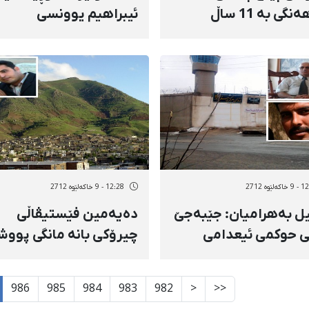
فەرهەنگی بە 11 ساڵ
ئیبراهیم یوونسی
ان حوكم دران
دەكرێتەوە
ەلێوه 2712
12:28 - 9 خاکەلێوه 2712
ل بەهرامیان: جێبەجێ‌
دەیەمین فێستیڤاڵی
ی حوكمی ئیعدامی
چیرۆكی بانە مانگی پووش
ۆ مەعارفی بە دوور لە
بەڕێوە دەچێت
ڕوانی نیە
986
985
984
983
982
<
<<