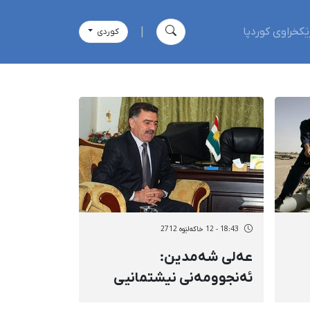
ێکخراوی کوردپا
|
كوردی
18:43 - 12 خاکەلێوه 2712
عەلی شەمدین:
ئەنجوومەنی نیشتمانیی
كوردی سووریە بانگهێشتی