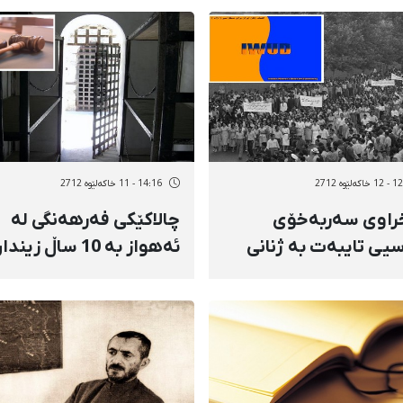
ەلێوه 2712
14:16 - 11 خاکەلێوه 2712
راوی سەربەخۆی
چالاكێكی فەرهەنگی لە
یی تایبەت بە ژنانی
ئەهواز بە 10 ساڵ زیند
 دامەزرا
حوكم درا