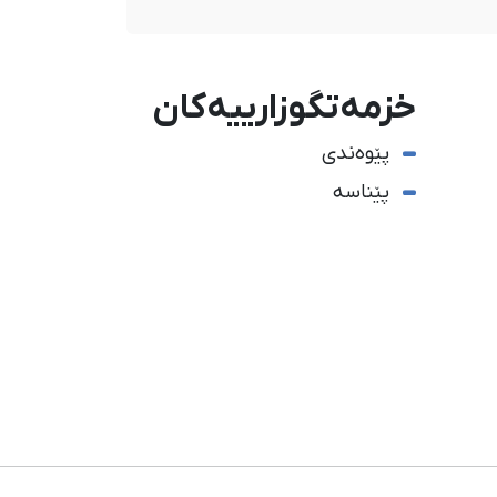
خزمەتگوزارییەکان
پێوەندی
پێناسە