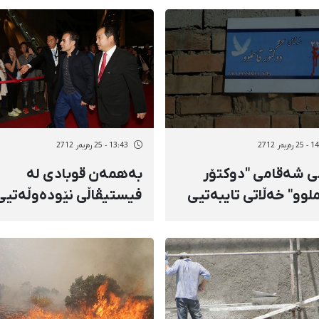
زبەر 2712
13:43 - 25 رەزبەر 2712
ی شەقامی "دوكتۆر
بەهمەن قوبادی لە
لوو" خەڵاتی تایبەتیی
فیستیڤاڵی نێودەوڵەتیی
ەگرانی فێستیڤاڵی
فیلمی پووسان ئاخاوتن
ەوڵەتیی "گۆتام"ی
لەبارەی سینەمای
ەر كرد
كوردییەوە