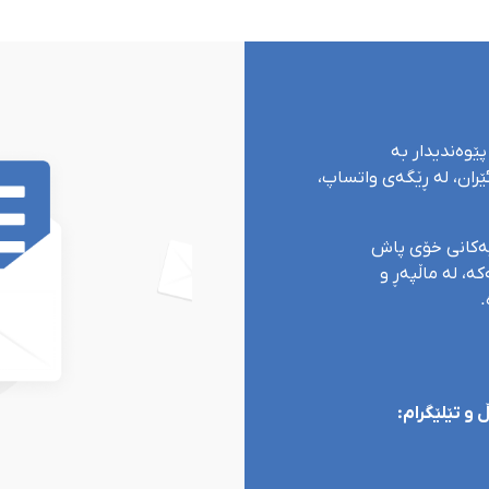
پێوەندیدار بە
ران، لە ڕێگەی واتساپ،
یەکانی خۆی پاش
ە، لە ماڵپەڕ و
.
و تێلێگرام: