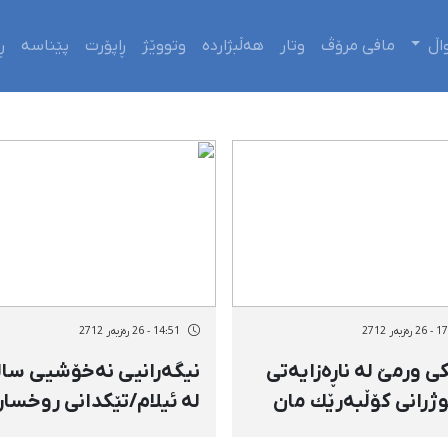
اڵ
مافی مرۆڤ
وتار
هەڵبژاردە
وتووێژ
ڕاپۆرت
پێناسە
ڕ
زبەر 2712
14:51 - 26 رەزبەر 2712
 ورمێ‌ لە ناڕەزایەتی
نیگەرانیی نەخۆشیی سا
وژرانی كۆڵبەرێك مان
لە ئیلام/تێكدانی روخسا
ن
منداڵان