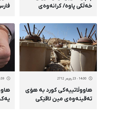
خه‌ڵکی پاوه/ کرانه‌وه‌ی
فارس
پیشانگایه‌ک له‌ سه‌حنه‌
ماهوا
14:00 - 23 رەزبەر 2712
13:59 - 23 رە
هاووڵاتییەكی كورد بە هۆی
هاووڵ
تەقینەوەی مین لاقێكی
یەک 
لەدەست دا
چاره‌