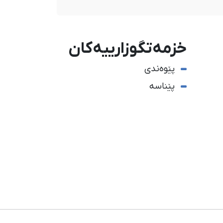
خزمەتگوزارییەکان
پێوەندی
پێناسە