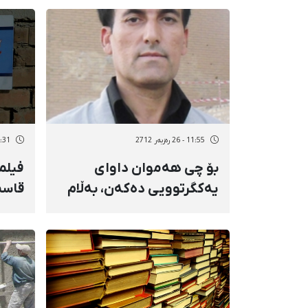
خۆكوژییەوە گیانی
لەدەست دا
11:55 - 26 رەزبەر 2712
14:31 - 25 رە
بۆ چی هەموان داوای
فیلم
یەکگرتوویی دەکەن، بەڵام
قاسم
وەدی نایە
رەخن
نێود
مسۆگ