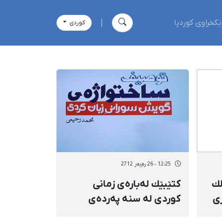
ێکخراوی کوردپا
|
كوردی
12:25 - 26 رەزبەر 2712
لك
كتێبێك لەبارەی زمانی
ری
كوردی لە سنە پەردەی
لەسەر لادرا