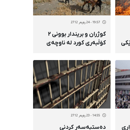
19:57 - 24 رەزبەر 2712
کوژران و بریندار بوونی ٢
ێكی
کۆڵبه‌ری کورد له ناوچه‌ی
ورمێ
14:55 - 23 رەزبەر 2712
اری
ده‌ستبه‌سه‌ر کردنی