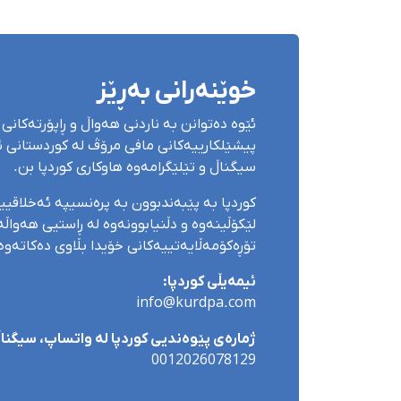
خوێنەرانی بەڕێز
ئێوە دەتوانن بە ناردنی هەواڵ و ڕاپۆرتەکانی 
پیشێلکارییەکانی مافی مرۆڤ لە کوردستانی ئێ
سیگناڵ و تێلێگرامەوە هاوکاری کوردپا بن.
کوردپا بە پێبەندبوون بە پرەنسیپە ئەخلاقی
لێکۆڵینەوە و دڵنیابوونەوە لە ڕاستیی هەواڵەک
تۆڕەکۆمەڵایەتییەکانی خۆیدا بڵاوی دەکاتەوە
ئیمەیڵی کوردپا:
info@kurdpa.com
ژمارەی پێوەندیی کوردپا لە واتساپ، سیگناڵ 
0012026078129