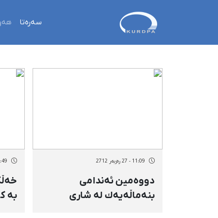
سەرەتا
هەو
11:09 - 27 رەزبەر 2712
17:49 - 26 رە
دووەمین ئەندامی
خەڵكی
بنەماڵەیەك لە شاری
بە ك
مەهاباد بەهۆی
دەگر