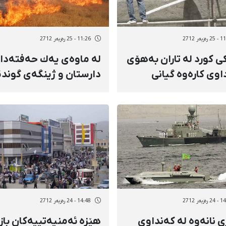
زبەر 2712
11:26 - 25 رەزبەر 2712
كی كورد لە تاران بەهۆی
لە ماوەی یەك حەفتەدا
اوی كارەوە گیانی
دارستان و ژینگەی گوند
ست دا
مەریوان 5 جار سئاگری
تێبەر دراوە
زبەر 2712
14:48 - 24 رەزبەر 2712
ی نانه‌وه‌ له‌ که‌نداوی
هێزە ئەمنیەتییەكان باز