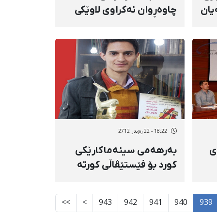
یان
چاوه‌ڕوان نه‌کراوی لاوێکی
ته‌مه‌ن 17ساڵه‌ی کورد
18:22 - 22 رەزبەر 2712
ی
بەرهەمی سینەماكارێكی
كورد بۆ فێستێڤاڵی كورتە
فیلمی "رویش" هەڵبژێردرا
>>
>
943
942
941
940
939