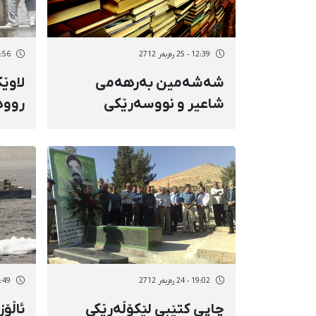
12:39 - 25 رەزبەر 2712
11:56 - 25 رە
شەشەمین بەرهەمی
لاوێ
شاعیر و نووسەرێكی
روود
كرماشانی بڵاو كرایەوە
لەدە
19:02 - 24 رەزبەر 2712
14:49 - 24 رە
چاپی کتێبی لێکۆڵه‌رێکی
ئاڵۆز