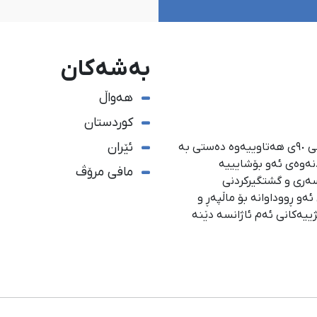
بەشەکان
هەواڵ
کوردستان
ئێران
ئاژانسی هەواڵدەریی کوردستان، لە ١ی گەلاوێژی ساڵی ٩٠ی هەتاوییەوە دەستی بە
دنەوەی ئەو بۆشایییە
مافی مرۆڤ
سەری و گشتگیركردنی
و ڕووداوانە بۆ ماڵپەڕ و
ژییەكانی ئەم ئاژانسە دێنە