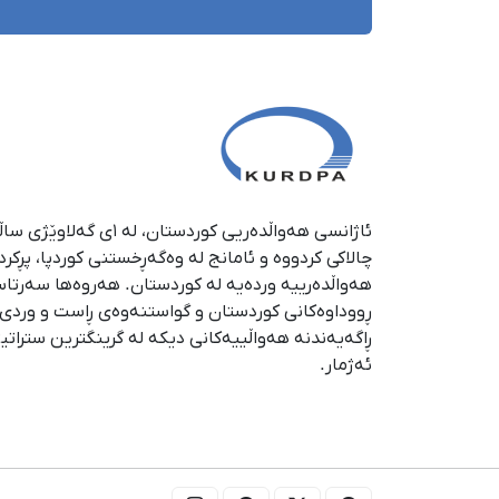
چالاکی کردووە و ئامانج لە وەگەڕخستنی كوردپا، پڕكر
هەواڵدەرییە وردەیە لە كوردستان. هەروەها سەرتا
ڕووداوەكانی كوردستان و گواستنەوەی ڕاست و وردی ئە
ڕاگەیەندنە هەواڵییەكانی دیكە لە گرینگترین ستراتی
ئەژمار.