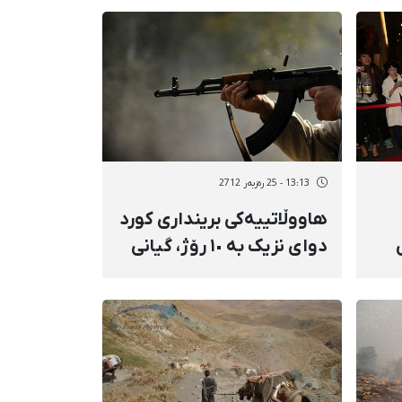
13:13 - 25 رەزبەر 2712
هاووڵاتییەکی برینداری کورد
دوای نزیک بە ١٠ رۆژ، گیانی
لەدەست دا