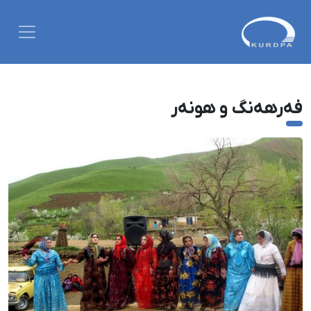
فەرهەنگ و هونەر