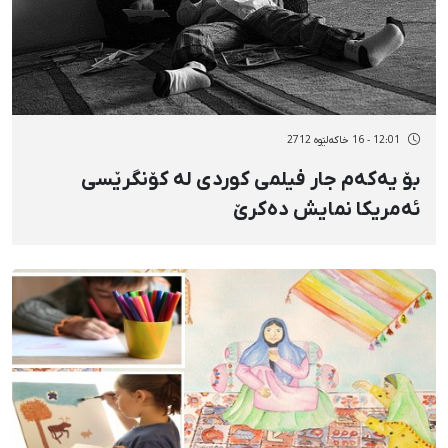
12:01 - 16 خاکەلێوه 2712
بۆ یەكەم جار فیلمی كوردی لە كۆنگرێسی
ئەمریكا نمایش دەكرێ‌