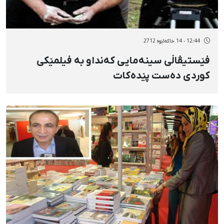
12:44 - 14 خاکەلێوه 2712
فێستیڤاڵی سینەمایی كەنداو بە فیلمێكی
كوردی دەست پێدەكات