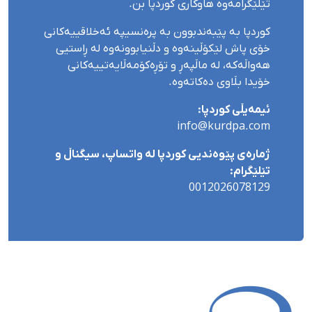
تێلێگرامەوە هاوکاری کوردپا بن.
کوردپا بە پێبەندبوون بە پرەنسیپە ئەخلاقییەکانی
خۆی پاش لێکۆڵینەوە و دڵنیابوونەوە لە ڕاستیی
هەواڵەکە، لە ماڵپەڕ و تۆڕەکۆمەڵایەتییەکانی
خۆیدا بڵاوی دەکاتەوە.
ئیمەیڵی کوردپا:
info@kurdpa.com
ژمارەی پێوەندیی کوردپا لە واتساپ، سیگناڵ و
تێلێگرام:
0012026078129