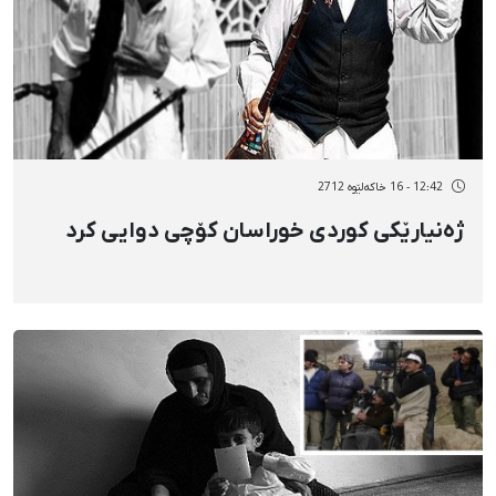
12:42 - 16 خاکەلێوه 2712
ژەنیارێكی كوردی خوراسان كۆچی دوایی كرد