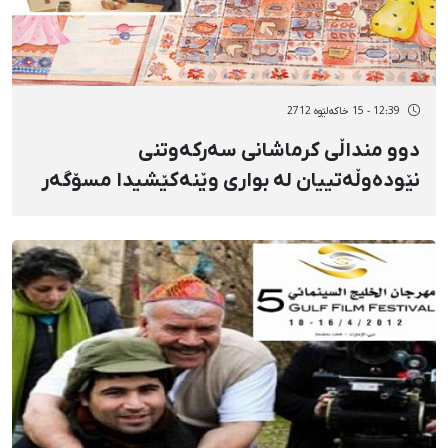
12:39 - 15 خاکەلێوه 2712
دوو منداڵی كرماشانی سەركەوتنی
نێودەوڵەتییان لە بواری وێنەكێشیدا مسۆگەر
كرد