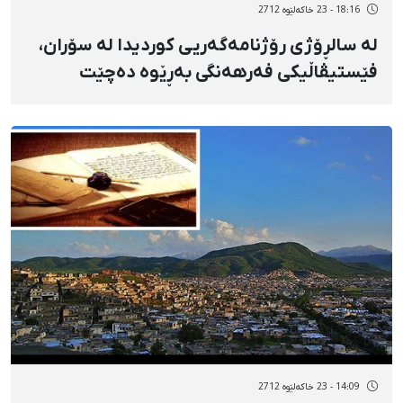
18:16 - 23 خاکەلێوه 2712
لە سالڕۆژی رۆژنامەگەریی كوردیدا لە سۆران،
فێستیڤاڵیكی فەرهەنگی بەڕێوە دەچێت
14:09 - 23 خاکەلێوه 2712