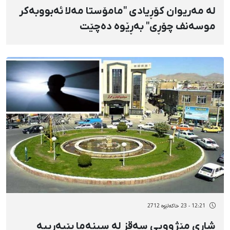
لە مەریوان كۆڕیادی "مامۆستا مەلا ئەبووبەكر
موسەنف چۆڕی" بەڕێوە دەچێت
12:21 - 23 خاکەلێوه 2712
شاری مێژوویی سەقز لە سینەما بێبەرییە