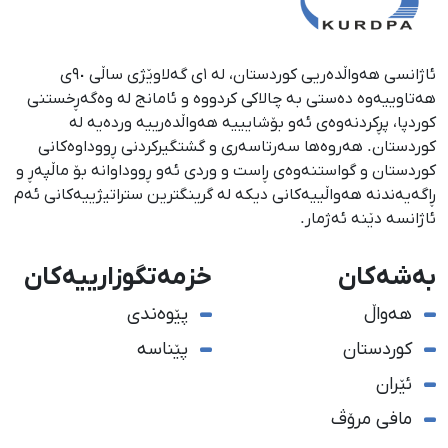
ئاژانسی هەواڵدەریی کوردستان، لە ١ی گەلاوێژی ساڵی ٩٠ی
هەتاوییەوە دەستی بە چالاکی کردووە و ئامانج لە وەگەڕخستنی
كوردپا، پڕكردنەوەی ئەو بۆشایییە هەواڵدەرییە وردەیە لە
كوردستان. هەروەها سەرتاسەری و گشتگیركردنی ڕووداوەكانی
كوردستان و گواستنەوەی ڕاست و وردی ئەو ڕووداوانە بۆ ماڵپەڕ و
ڕاگەیەندنە هەواڵییەكانی دیكە لە گرینگترین ستراتیژییەكانی ئەم
ئاژانسە دێنە ئەژمار.
بەشەکان
خزمەتگوزارییەکان
هەواڵ
پێوەندی
کوردستان
پێناسە
ئێران
مافی مرۆڤ