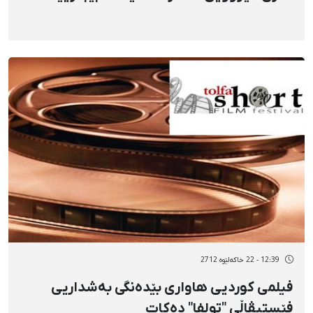
12:39 - 22 خاکەلێوه 2712
فیلمی كوردیی هاواری بێدەنگی بەشداریی
فێستیڤاڵی "تولفا" دەكات