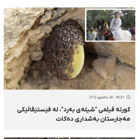
18:31 - 20 خاکەلێوه 2712
كورتە فیلمی "شیلەی بەرد"، لە فێستێڤاڵێكی
مەجارستان بەشداری دەكات