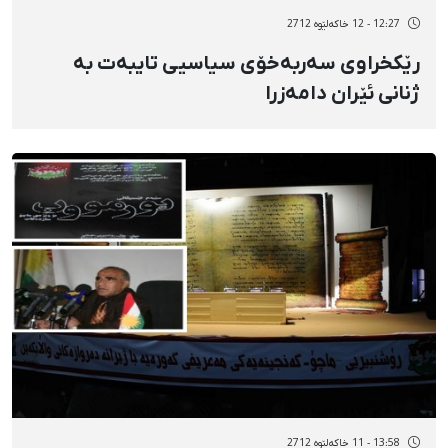
12:27 - 12 خاکەلێوه 2712
رێكخراوی سەربەخۆی سیاسیی تایبەت بە
ژنانی ئێران دامەزرا
13:58 - 11 خاکەلێوه 2712