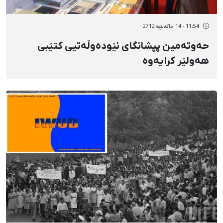
11:54 - 14 خاکەلێوه 2712
حەوتەمین پپشانگای نێودەوڵەتیی كتێبی
هەولێر كرایەوە