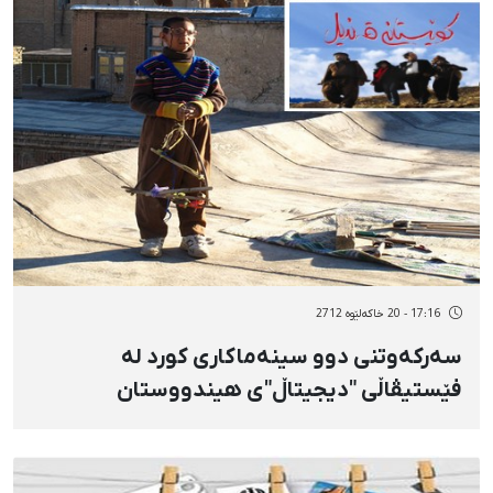
17:16 - 20 خاکەلێوه 2712
سەركەوتنی دوو سینەماكاری كورد لە
فێستیڤاڵی "دیجیتاڵ"ی هیندووستان