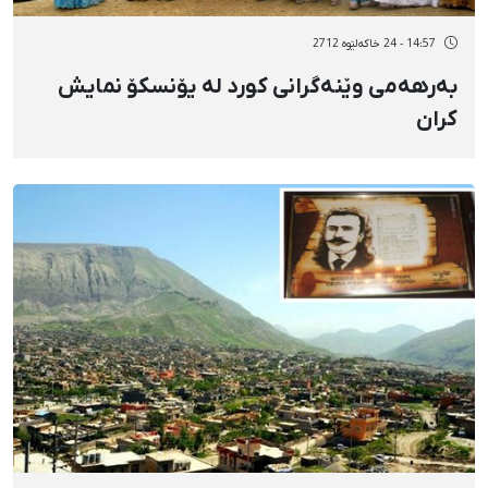
14:57 - 24 خاکەلێوه 2712
بەرهەمی وێنەگرانی كورد لە یۆنسكۆ نمایش
كران