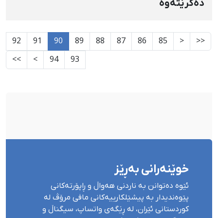
دەكرێتەوە
92
91
90
89
88
87
86
85
<
<<
>>
>
94
93
خوێنەرانی بەڕێز
ئێوە دەتوانن بە ناردنی هەواڵ و ڕاپۆرتەکانی
پێوەندیدار بە پیشێلکارییەکانی مافی مرۆڤ لە
کوردستانی ئێران، لە ڕێگەی واتساپ، سیگناڵ و