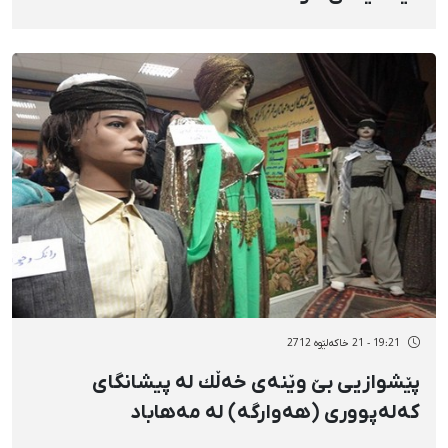
19:21 - 21 خاکەلێوه 2712
پێشوازیی بێ‌ وێنەی خەڵك لە پیشانگای
كەلەپووری (هەوارگە) لە مەهاباد