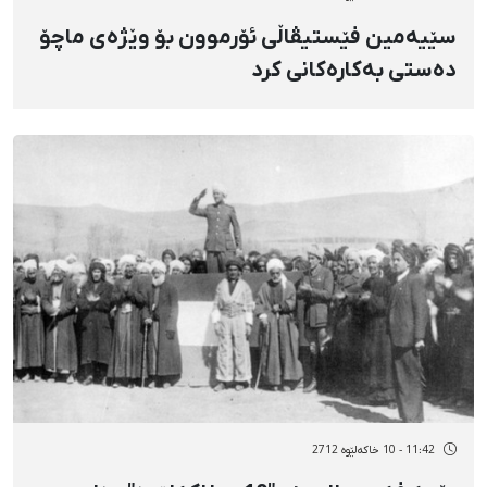
سێیەمین فێستیڤاڵی ئۆرموون بۆ وێژەی ماچۆ
دەستی بەكارەكانی كرد
11:42 - 10 خاکەلێوه 2712