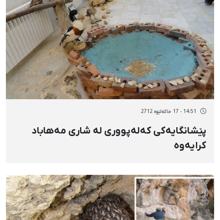
14:51 - 17 خاکەلێوه 2712
پێشانگایەكی كەلەپووری لە شاری مەهاباد
كرایەوە