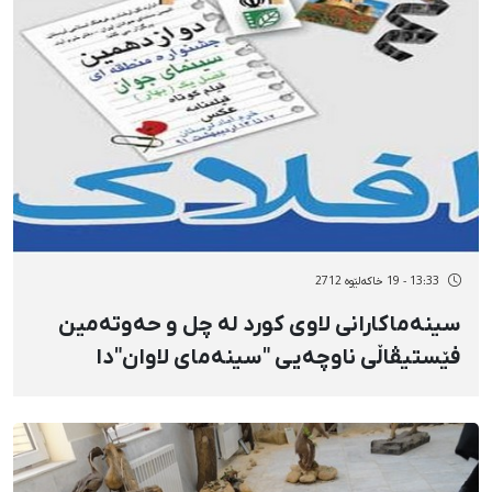
13:33 - 19 خاکەلێوه 2712
سینەماكارانی لاوی كورد لە چل و حەوتەمین
فێستیڤاڵی ناوچەیی "سینەمای لاوان"دا
بەشدارن