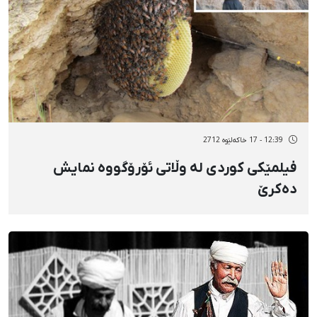
12:39 - 17 خاکەلێوه 2712
فیلمێكی كوردی لە وڵاتی ئۆرۆگووە نمایش
دەكرێ