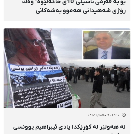
بۆ بە فەرمی ناسینی"10ی خاكەلێوە" وەك
رۆژی شەهیدانی هەموو بەشەكانی
كوردستان، كەمپەینێك پێكهات
17:17 - 9 خاکەلێوه 2712
لە هەولێر لە كۆڕێكدا یادی ئیبراهیم یوونسی