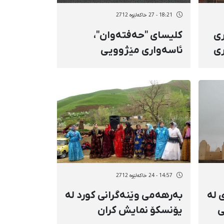
18:21 - 27 خاکەلێوه 2712
ری
كلیسای "حەفتەوان"،
ری
ئاسەواری مێژوویی
سەڵماس مەترسیی لەناو
چوونی لەسەرە
14:57 - 24 خاکەلێوه 2712
 لە
بەرهەمی وێنەگرانی كورد لە
ی
یۆنسكۆ نمایش كران