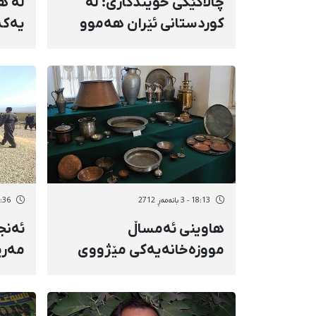
چالاكێكی خوێندكاری: لە
لە ه
كوردستانی ئێران هەموو
یەكە
چالاكییەك گرێدراوە بە
نێود
چالاكیی سیاسییەوە
پێكر
18:13 - 3 بانەمەڕ 2712
12:36 - 3 بان
هاوینی ئەمساڵ
ئەنج
مووزەخانەیەكی مێژووی
مەری
سروشت، لە شاری ورمێ
ئاو"ی
دەكرێتەوە