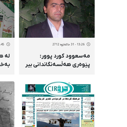
13:26 - 31 خاکەلێوه 2712
12:45 - 31 خاک
مەسعوود كورد پوور:
لە ه
پێوەری هەڵسەنگاندانی بیر
و رای ئازاد لە كۆمەڵگادا،
دێری
چاپەمەنیی ئازادە