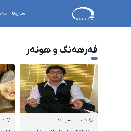
سەرەتا
هەو
فەرهەنگ و هونەر
12:35 - 9 بانەمەڕ 2712
13:34 - 8 بان