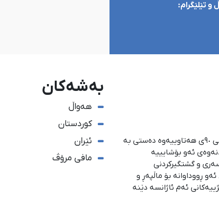
و تێلێگرام:
بەشەکان
هەواڵ
کوردستان
ئێران
ئاژانسی هەواڵدەریی کوردستان، لە ١ی گەلاوێژی ساڵی ٩٠ی هەتاوییەوە دەستی بە
دنەوەی ئەو بۆشایییە
مافی مرۆڤ
سەری و گشتگیركردنی
و ڕووداوانە بۆ ماڵپەڕ و
ژییەكانی ئەم ئاژانسە دێنە