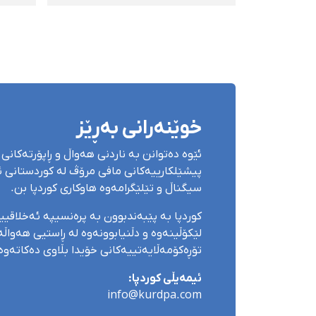
نوێنەرایەتیی ئێران دەكات
كرما
خوێنەرانی بەڕێز
ئێوە دەتوانن بە ناردنی هەواڵ و ڕاپۆرتەکانی 
پیشێلکارییەکانی مافی مرۆڤ لە کوردستانی ئێ
سیگناڵ و تێلێگرامەوە هاوکاری کوردپا بن.
کوردپا بە پێبەندبوون بە پرەنسیپە ئەخلاقی
لێکۆڵینەوە و دڵنیابوونەوە لە ڕاستیی هەواڵەک
تۆڕەکۆمەڵایەتییەکانی خۆیدا بڵاوی دەکاتەوە
ئیمەیڵی کوردپا:
info@kurdpa.com