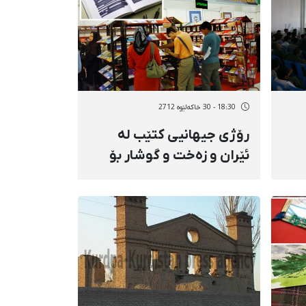
18:30 - 30 خاکەلێوه 2712
رۆژی جیهانیی كتێب لە
ئێران و زەخت و گوشار بۆ
سەر وەشانگەكان