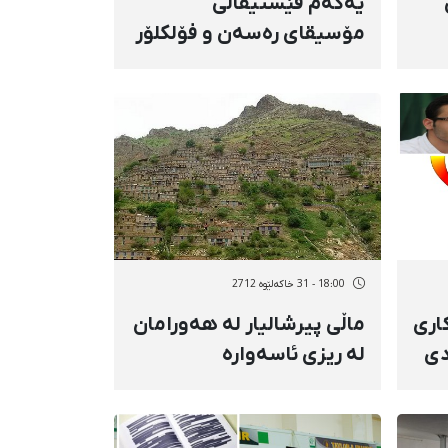
یەكەم فێستیڤاڵی
مۆسیقای رەسەن و فۆلكلۆر
لە سایین‌قەڵا بەڕێوە
دەچێت
18:00 - 31 خاکەلێوه 2712
اری
ماڵی پیرشالیار لە هەورامان
دی
لە ریزی ئاسەوارە
میللییەكاندا تۆمار كرا