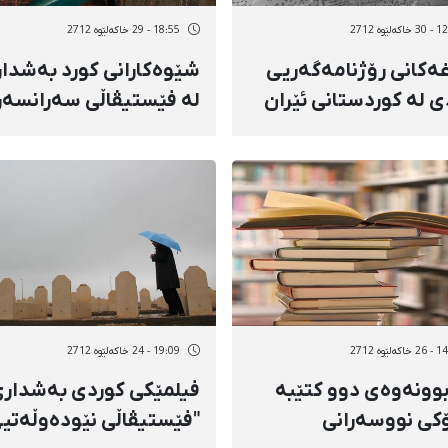
ەلێوه 2712
18:55 - 29 خاکەلێوه 2712
غەكانی رۆژنامەگەریی
شێوەكارانی كورد بەشدا
ی لە كوردستانی ئێران
لە فێستیڤاڵی سەرانسە
حەوزەی هونەری ئێران
دەكەن
ەلێوه 2712
19:09 - 24 خاکەلێوه 2712
 بوونەوەی دوو كتێبە
فیلمێكی كوردی بەشداری
كی نووسەرانی
"فێستیڤاڵی نێودەوڵەتی