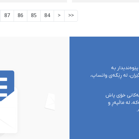
شان
فیلمی گۆڵف"ی ئیمارات
دەكات
87
86
85
84
<
<<
پێوەندیدار بە
ران، لە ڕێگەی واتساپ،
یەکانی خۆی پاش
ە، لە ماڵپەڕ و
.