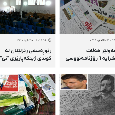
ەلێوه 2712
11:54 - 31 خاکەلێوه 2712
ەولێر خەڵات
رێوڕەسمی رێزلێنان لە
بەخشرایە ٦ رۆژنامەنووسی
گوندی ژینگەپارێزی "نێ‌"
نی كورد
بەڕێوە چوو