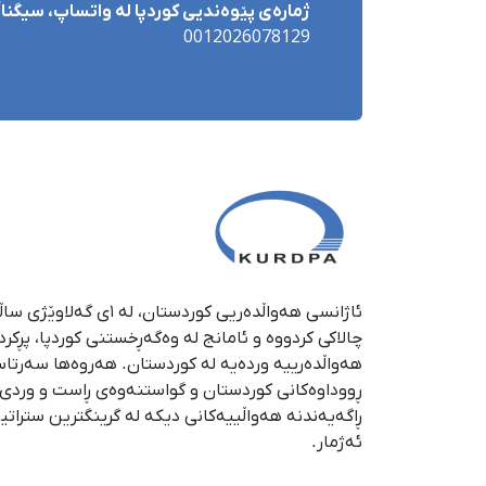
ژمارەی پێوەندیی کوردپا لە واتساپ، سیگناڵ 
0012026078129
چالاکی کردووە و ئامانج لە وەگەڕخستنی كوردپا، پڕكر
هەواڵدەرییە وردەیە لە كوردستان. هەروەها سەرتا
ڕووداوەكانی كوردستان و گواستنەوەی ڕاست و وردی ئە
ڕاگەیەندنە هەواڵییەكانی دیكە لە گرینگترین ستراتی
ئەژمار.