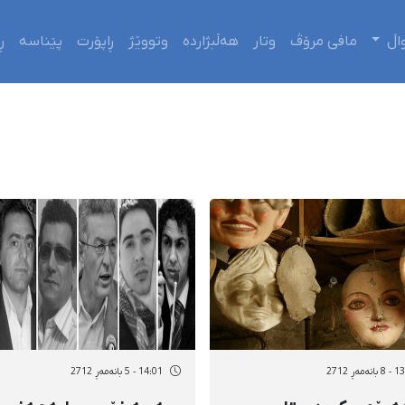
اڵ
مافی مرۆڤ
وتار
هەڵبژاردە
وتووێژ
ڕاپۆرت
پێناسە
ڕ
ەمەڕ 2712
14:01 - 5 بانەمەڕ 2712