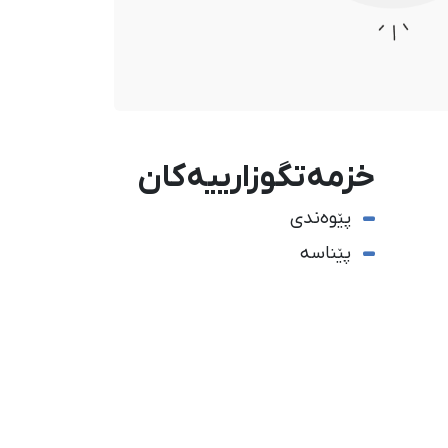
خزمەتگوزارییەکان
پێوەندی
پێناسە