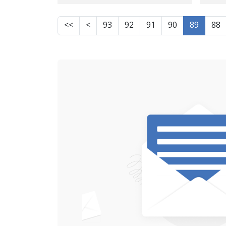
>>
>
93
92
91
90
89
88