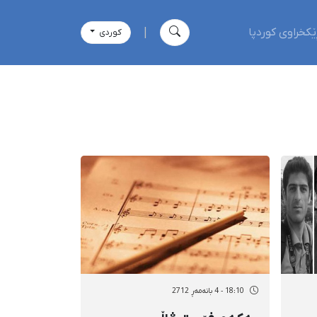
ێکخراوی کوردپا
|
كوردی
18:10 - 4 بانەمەڕ 2712