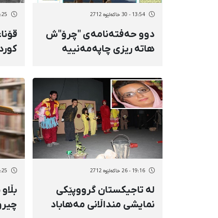
13:54 - 30 خاکەلێوه 2712
12:25 - 30 خاک
دوو حەفتەنامەی "چرۆ"ش
قۆنا
هاتە ریزی چاپەمەنییە
كورد
كوردییەكانەوە
19:16 - 26 خاکەلێوه 2712
14:25 - 26 خاک
لە تاجیكستان گرووپێكی
بڵاو
نمایشی منداڵانی مەهاباد
چیرۆ