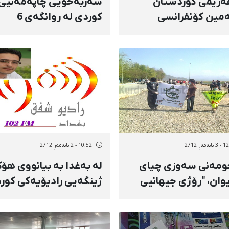
ەرێمی كوردستان
سەربەخۆیی چاپەمەنیی
مین كۆنفرانسی
كوردی لە روانگەی 6
ەوڵەتیی شانۆ دەستی
رۆژنامەنووسی كوردەوە
د
ەمەڕ 2712
10:52 - 2 بانەمەڕ 2712
ومەنی سەوزی چیای
لە بەغدا بە بیانووی هۆك
وان، "رۆژی جیهانیی
ژینگەیی رادیۆیەكی كور
 بەرز راگرت
دادەخرێت