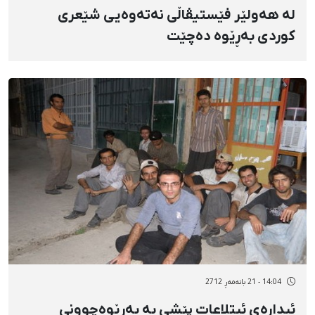
لە هەولێر فێستیڤاڵی نەتەوەیی شێعری
کوردی بەڕێوە دەچێت
14:04 - 21 بانەمەڕ 2712
ئیدارەی ئیتلاعات پێشی بە بەڕێوەچوونی