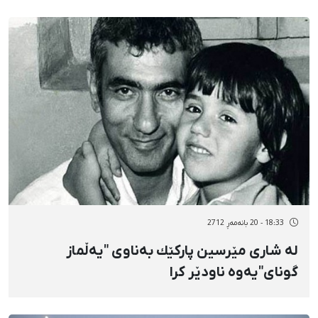
18:33 - 20 بانەمەڕ 2712
لە شاری مێرسین پاركێك بەناوی "یەڵماز
گونای"یەوە ناودێر كرا