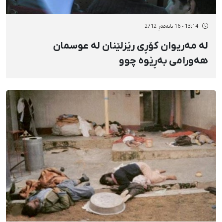
13:14 - 16 بانەمەڕ 2712
لە مەریوان كۆڕی رێزلێنان لە عوسمان
هەورامی بەڕێوە چوو