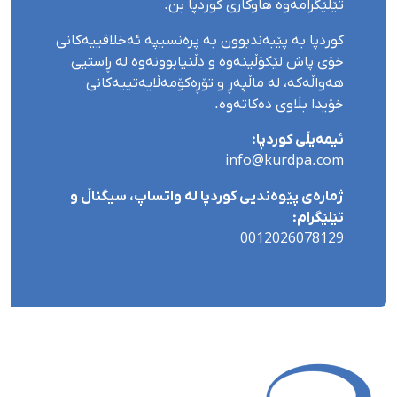
تێلێگرامەوە هاوکاری کوردپا بن.
کوردپا بە پێبەندبوون بە پرەنسیپە ئەخلاقییەکانی
خۆی پاش لێکۆڵینەوە و دڵنیابوونەوە لە ڕاستیی
هەواڵەکە، لە ماڵپەڕ و تۆڕەکۆمەڵایەتییەکانی
خۆیدا بڵاوی دەکاتەوە.
ئیمەیڵی کوردپا:
info@kurdpa.com
ژمارەی پێوەندیی کوردپا لە واتساپ، سیگناڵ و
تێلێگرام:
0012026078129