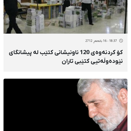
18:37 - 16 بانەمەڕ 2712
كۆ كردنەوەی 120 ناونیشانی كتێب لە پیشانگای
نێودەوڵەتیی كتێبی تاران