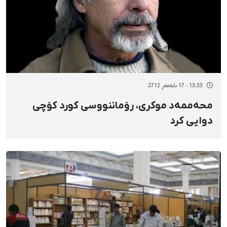
13:33 - 17 بانەمەڕ 2712
محەممەد موكری، رۆماننووسی كورد كۆچی
دوایی كرد