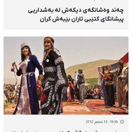
چەند وەشانگەی دیكەش لە بەشداریی
پیشانگای كتێبی تاران بێبەش كران
19:35 - 12 بانەمەڕ 2712