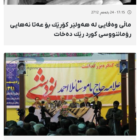
17:15 - 24 بانەمەڕ 2712
ماڵی وەفایی لە هەولێر كۆڕێك بۆ عەتا نەهایی
رۆماننووسی كورد رێك دەخات