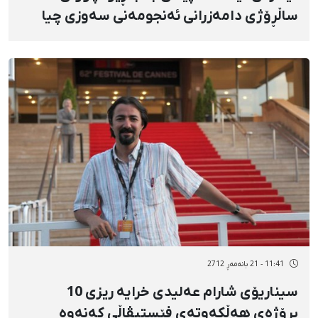
ساڵڕۆژی دامەزرانی ئەنجومەنی سەوزی چیا
گرت
11:41 - 21 بانەمەڕ 2712
سیناریۆی شارام عەلیدی خرایە ریزی 10
پڕۆژەی هەڵكەوتەی فێستیڤاڵی كەنەوە