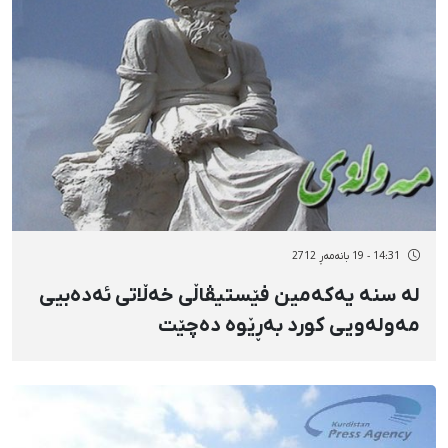
14:31 - 19 بانەمەڕ 2712
لە سنە یەكەمین فێستیڤاڵی خەڵاتی ئەدەبیی
مەولەویی كورد بەڕێوە دەچێت