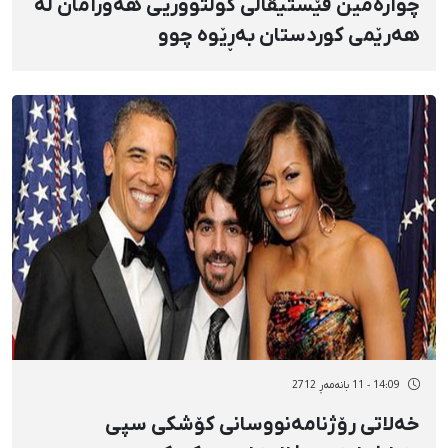
چوارەمین فێستیڤاڵی كولتووریی هەورامان لە
هەرێمی كوردستان بەڕێوە چوو
14:09 - 11 بانەمەڕ 2712
خەلاتی رۆژنامەنووسانی كۆشكی سپی