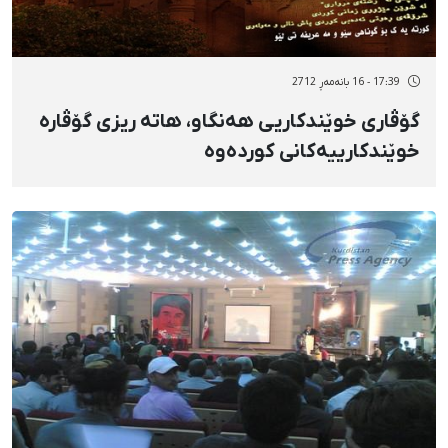
17:39 - 16 بانەمەڕ 2712
گۆڤاری خوێندكاریی هەنگاو، هاتە ریزی گۆڤارە
خوێندكارییەكانی كوردەوە