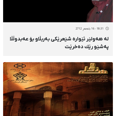
18:31 - 16 بانەمەڕ 2712
لە هەولێر ئێوارە شێعرێكی بەربڵاو بۆ عەبدوڵڵا
پەشێو رێك دەخرێت