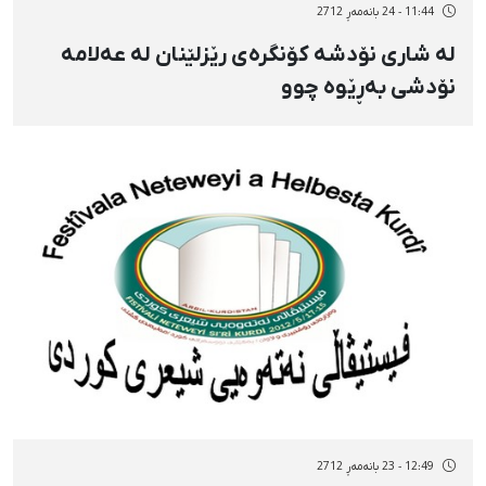
11:44 - 24 بانەمەڕ 2712
لە شاری نۆدشە كۆنگرەی رێزلێنان لە عەلامە
نۆدشی بەڕێوە چوو
12:49 - 23 بانەمەڕ 2712