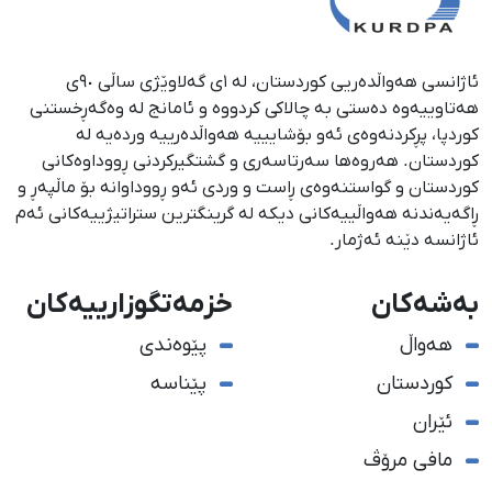
ئاژانسی هەواڵدەریی کوردستان، لە ١ی گەلاوێژی ساڵی ٩٠ی
هەتاوییەوە دەستی بە چالاکی کردووە و ئامانج لە وەگەڕخستنی
كوردپا، پڕكردنەوەی ئەو بۆشایییە هەواڵدەرییە وردەیە لە
كوردستان. هەروەها سەرتاسەری و گشتگیركردنی ڕووداوەكانی
كوردستان و گواستنەوەی ڕاست و وردی ئەو ڕووداوانە بۆ ماڵپەڕ و
ڕاگەیەندنە هەواڵییەكانی دیكە لە گرینگترین ستراتیژییەكانی ئەم
ئاژانسە دێنە ئەژمار.
بەشەکان
خزمەتگوزارییەکان
هەواڵ
پێوەندی
کوردستان
پێناسە
ئێران
مافی مرۆڤ