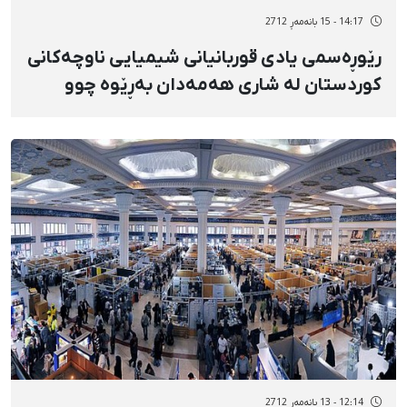
14:17 - 15 بانەمەڕ 2712
رێوڕەسمی یادی قوربانیانی شیمیایی ناوچەكانی
كوردستان لە شاری هەمەدان بەڕێوە چوو
12:14 - 13 بانەمەڕ 2712