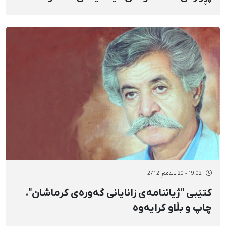
19:02 - 20 بانەمەڕ 2712
كتێبی "ژیاننامەی زانایانی گەورەی كرماشان"،
چاپ و بڵاو كرایەوە