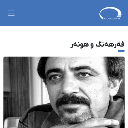
فەرهەنگ و هونەر