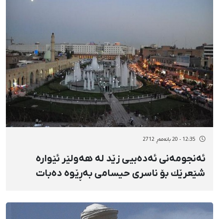
12:35 - 20 بانەمەڕ 2712
ئەنجومەنی ئەدەبیی زێد لە هەولێر ئێوارە
شێعرێك بۆ ناسری حیسامی بەڕێوە دەبات