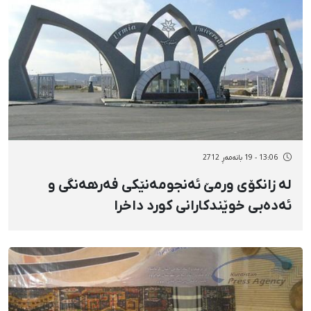
13:06 - 19 بانەمەڕ 2712
لە زانكۆی ورمێ‌ ئەنجومەنێكی فەرهەنگی و
ئەدەبی خوێندكارانی كورد داخرا