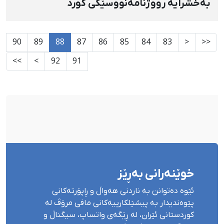
بەخشرایە رووژنامەنووسێكی كورد
90
89
88
87
86
85
84
83
<
<<
>>
>
92
91
خوێنەرانی بەڕێز
ئێوە دەتوانن بە ناردنی هەواڵ و ڕاپۆرتەکانی
پێوەندیدار بە پیشێلکارییەکانی مافی مرۆڤ لە
کوردستانی ئێران، لە ڕێگەی واتساپ، سیگناڵ و