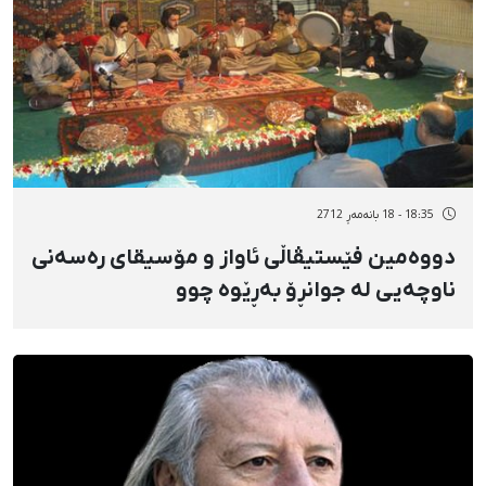
18:35 - 18 بانەمەڕ 2712
دووەمین فێستیڤاڵی ئاواز و مۆسیقای رەسەنی
ناوچەیی لە جوانڕۆ بەڕێوە چوو