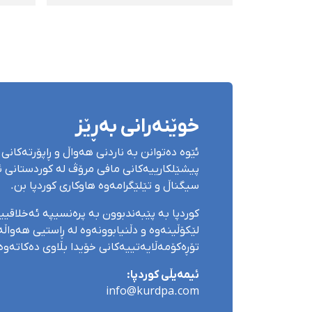
ئینتزامییەكانی حكوومەت
كوژرا
خوێنەرانی بەڕێز
ئێوە دەتوانن بە ناردنی هەواڵ و ڕاپۆرتەکانی 
پیشێلکارییەکانی مافی مرۆڤ لە کوردستانی ئێ
سیگناڵ و تێلێگرامەوە هاوکاری کوردپا بن.
کوردپا بە پێبەندبوون بە پرەنسیپە ئەخلاقی
لێکۆڵینەوە و دڵنیابوونەوە لە ڕاستیی هەواڵەک
تۆڕەکۆمەڵایەتییەکانی خۆیدا بڵاوی دەکاتەوە
ئیمەیڵی کوردپا:
info@kurdpa.com