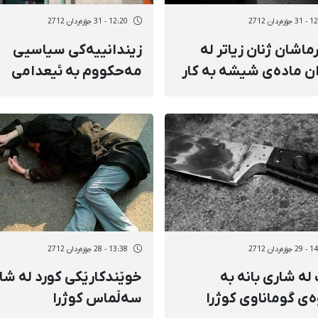
ەردان 2712
12:20 - 31 جۆزەردان 2712
ماشان ژنان زیاتر لە
زیندانییەكی سیاسیی
ان مادەی شیشە بە كار
مەحكووم بە ئیعدامی
گرتووخانەی ورمێ بۆ
شوێنێكی نادیار راگوێزرا
ەردان 2712
13:38 - 28 جۆزەردان 2712
لە شاری بانە بە
خوێندكارێكی كورد لە شا
ی گوماناوی كوژرا
سه‌ڵماس كوژرا