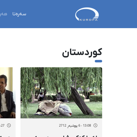
سەرەتا
هەو
کوردستان
13:08 - 6 پووشپەڕ 2712
18:27 - 5 پوو