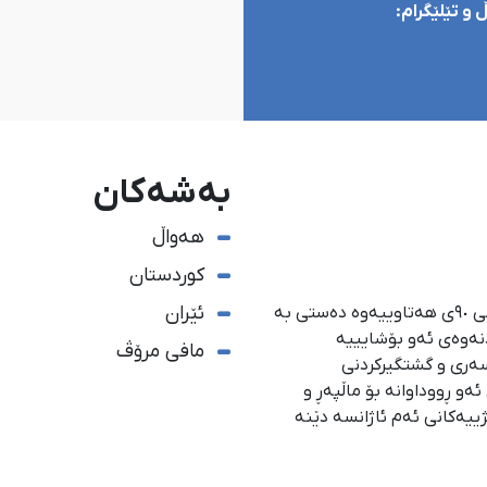
و تێلێگرام:
بەشەکان
هەواڵ
کوردستان
ئێران
ئاژانسی هەواڵدەریی کوردستان، لە ١ی گەلاوێژی ساڵی ٩٠ی هەتاوییەوە دەستی بە
دنەوەی ئەو بۆشایییە
مافی مرۆڤ
سەری و گشتگیركردنی
و ڕووداوانە بۆ ماڵپەڕ و
ژییەكانی ئەم ئاژانسە دێنە