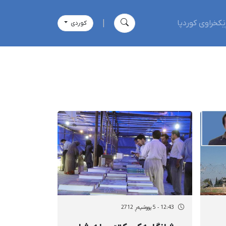
ێکخراوی کوردپا
|
كوردی
12:43 - 5 پووشپەڕ 2712