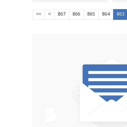
بەرەو هەڵدێر دەبات
>>
>
867
866
865
864
863