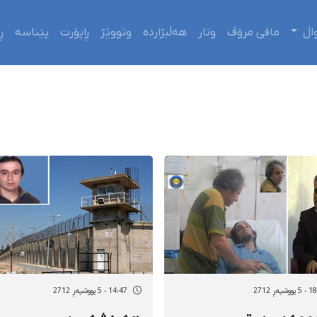
اڵ
مافی مرۆڤ
وتار
هەڵبژاردە
وتووێژ
ڕاپۆرت
پێناسە
ڕ
شپەڕ 2712
14:47 - 5 پووشپەڕ 2712