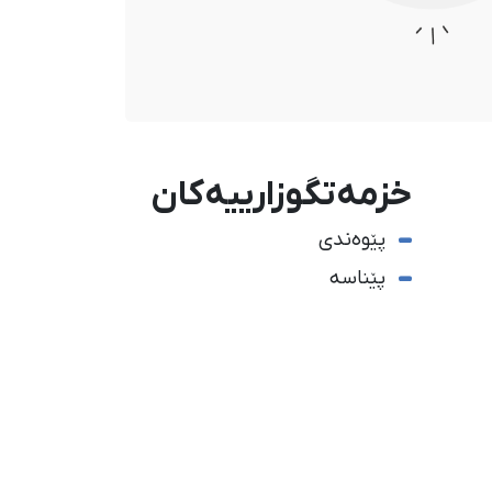
خزمەتگوزارییەکان
پێوەندی
پێناسە