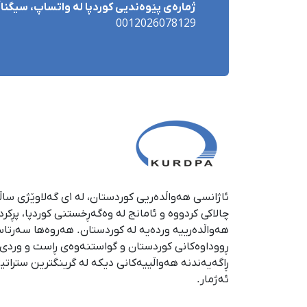
ژمارەی پێوەندیی کوردپا لە واتساپ، سیگناڵ 
0012026078129
چالاکی کردووە و ئامانج لە وەگەڕخستنی كوردپا، پڕكر
هەواڵدەرییە وردەیە لە كوردستان. هەروەها سەرتا
ڕووداوەكانی كوردستان و گواستنەوەی ڕاست و وردی ئە
ڕاگەیەندنە هەواڵییەكانی دیكە لە گرینگترین ستراتی
ئەژمار.