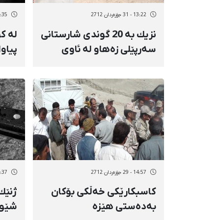
13:22 - 31 جۆزەردان 2712
12:35 - 31 جۆز
نزیك بە 20 گوندی شارستانی
لە كر
سەرپێلی زەهاو لە ئاوی
پیاو
خواردنەوە بێبەرین
دێنن
14:57 - 29 جۆزەردان 2712
14:37 - 29 جۆز
كاسبكارێكی خەڵكی بۆكان
ژنێك 
بەدەستی هێزە
شێوە