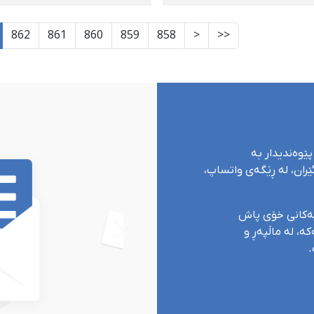
862
861
860
859
858
<
<<
پێوەندیدار بە
ران، لە ڕێگەی واتساپ،
یەکانی خۆی پاش
ە، لە ماڵپەڕ و
.