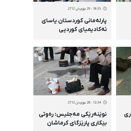
18:33 - 29 جۆزەردان 2712
پارلەمانی كوردستان یاسای‌
ئەكادیمیای‌ كوردیی‌
پەسەند كرد
12:34 - 28 جۆزەردان 2712
ری
نوێنەرێكی مەجلیس: رەوتی
بێكاری پارێزگای كرماشان