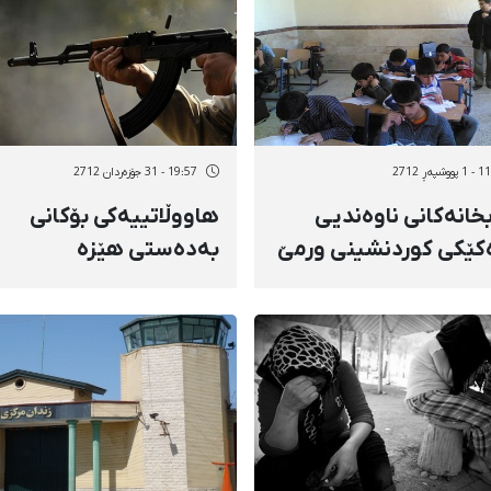
شپەڕ 2712
19:57 - 31 جۆزەردان 2712
بخانەكانی ناوەندیی
هاووڵاتییه‌کی بۆکانی
كێكی كوردنشینی ورمێ
به‌ده‌ستی هێزه‌
خرێن
ئینتزامییه‌کان کوژرا