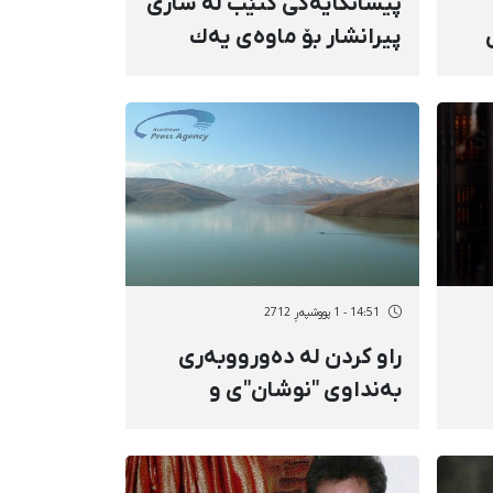
پیشانگایەكی كتێب لە شاری
پیرانشار بۆ ماوەی یەك
مانگ بەردەوام دەبێت
14:51 - 1 پووشپەڕ 2712
راو كردن لە دەورووبەری
بەنداوی "نوشان"‌ی و
وە
مەترسیی لە ناو چوونی
باڵندەكان