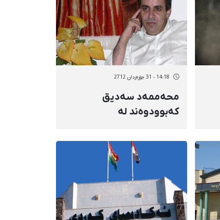
14:18 - 31 جۆزەردان 2712
محەممەد سەدیق
كەبوودوەند لە
مانگرتنەكەی بەردەوامە