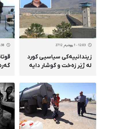
12:03 - 1 پووشپەڕ 2712
11:38 - 1 پوو
زیندانییەكی سیاسیی كورد
قوتا
لە ژێر زەخت و گوشار دایە
گەرە
دادە