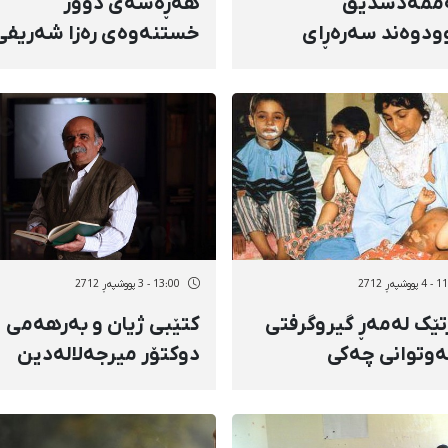
ممەدسدیق
هەڕەشەی دوور
ودوەند سەرەڕای
خستنەوەی رەزا شەریفی
نەتی گورچیلەكانی،
بۆكانی زیندانیی سیاسیی
ەوامە لە مانگرتن
كورد
شپەڕ 2712
13:00 - 3 پووشپەڕ 2712
تێک له‌مه‌ڕ گیروگرفتی
كتێبی ژیان و بەرهەمی
ه‌وتوانی چه‌کی
دوكتۆر میرجەلالەدین
ایی سه‌رده‌شت له‌زاری
كەزازی چاپ و بڵاو كرایە
تحاڵانه‌وه‌