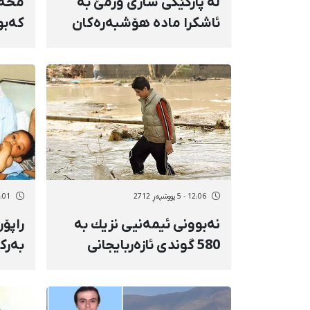
لە پاركێكی شاری ورمێ‌ بە
محە
ئاشكرا مادە هۆشبەرەكان
كەبو
دەفرۆشرێن
عفوو
بەرد
12:06 - 5 پووشپەڕ 2712
11:01 - 4 پوو
نەبوونی ئیمەنیی نزیك بە
راپۆر
580 گوندی ئازەربایجانی
به‌رک
رۆژئاوا/ رووداوە
شیمی
سرووشتییەكان مەترسین
شایه‌
بۆ سەر گوندەكان