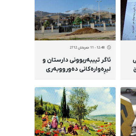
12:48 - 11 خەرمانان 2712
ی
ئاگر تیببەربوونی دارستان و
لیڕەوارەكانی دەورووبەری
شاری مەریوان بەردەامن