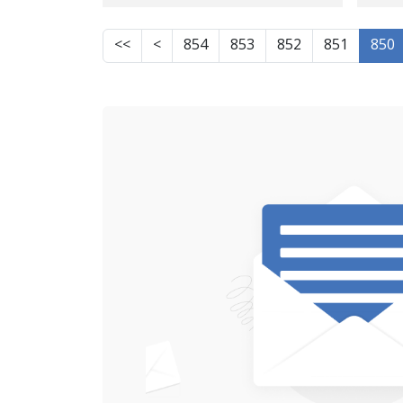
كارەوە گیانی لەدەست دا
>>
>
854
853
852
851
850