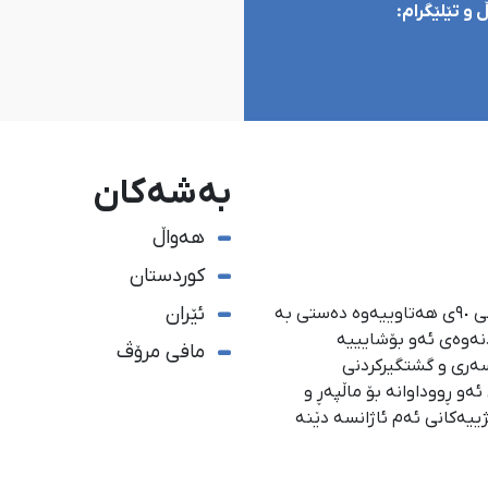
و تێلێگرام:
بەشەکان
هەواڵ
کوردستان
ئێران
ئاژانسی هەواڵدەریی کوردستان، لە ١ی گەلاوێژی ساڵی ٩٠ی هەتاوییەوە دەستی بە
دنەوەی ئەو بۆشایییە
مافی مرۆڤ
سەری و گشتگیركردنی
و ڕووداوانە بۆ ماڵپەڕ و
ژییەكانی ئەم ئاژانسە دێنە