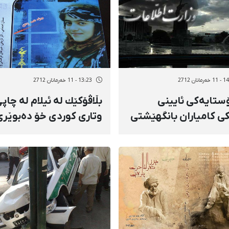
مانان 2712
13:23 - 11 خەرمانان 2712
ستایەكی ئایینی
بڵاڤۆكێك لە ئیلام لە چاپ
ی كامیاران بانگهێشتی
وتاری كوردی خۆ دەبوێرێ
ەی ئیتلاعات كرا