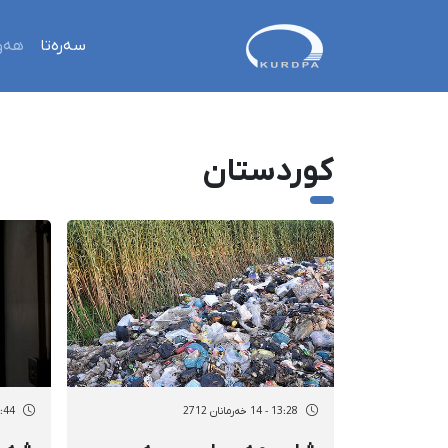
سەرەتا
هەو
کوردستان
13:28 - 14 خەرمانان 2712
12:44 - 14 خەر