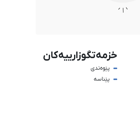
خزمەتگوزارییەکان
پێوەندی
پێناسە