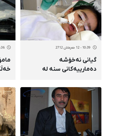
10:39 - 12 خەرمانان 2712
14:36 - 11 خەر
گیانی نەخۆشە
مامۆ
دەمارییەكانی سنە لە
خەڵك
مەترسی دایە
ئیدار