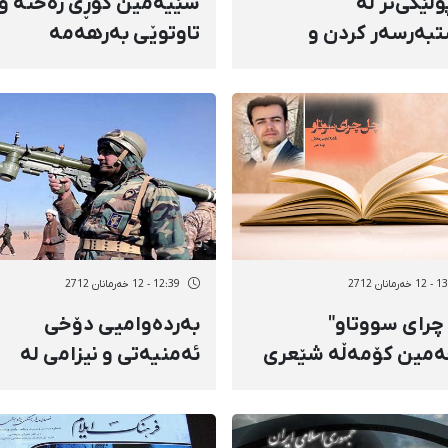
لێكی‌تر لە
سێیەمین كۆڕی رەخنە و
بەرسەر كردن و
تاوتوێی بەرهەمە
هێشتی چالاكانی
كوردییەكان لە كرماشان
وی ئایینی لە
بەڕێوە چوو
ستان
مانان 2712
12:39 - 12 خەرمانان 2712
چرای سووتاو"
بەردەوامیی دۆخی
ەمین كۆمەڵە شێعری
ئەمنیەتی و نیزامی لە
ری پاوەیی بڵاو كرایەوە
مەریوان و سەوڵاوا