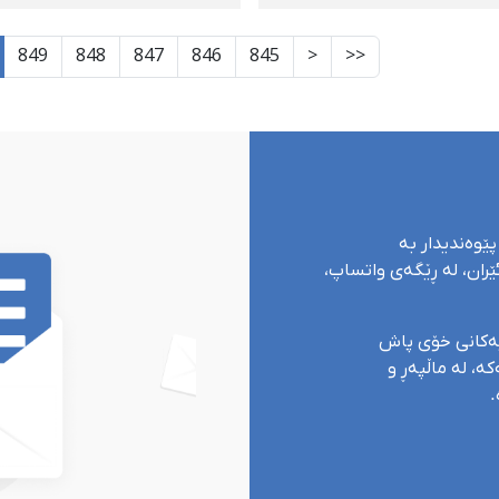
ار بوو
گیانی لەدەست دا
849
848
847
846
845
<
<<
پێوەندیدار بە
ران، لە ڕێگەی واتساپ،
یەکانی خۆی پاش
ە، لە ماڵپەڕ و
.