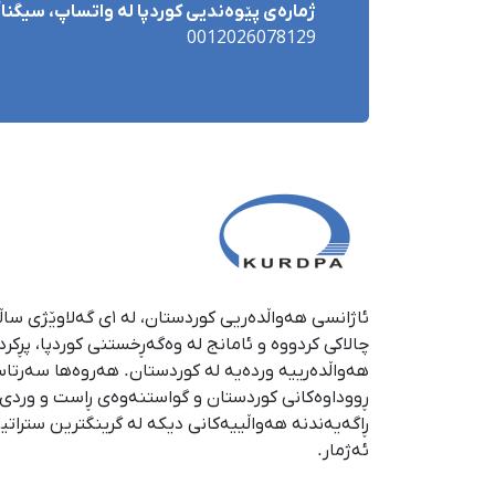
ژمارەی پێوەندیی کوردپا لە واتساپ، سیگناڵ 
0012026078129
چالاکی کردووە و ئامانج لە وەگەڕخستنی كوردپا، پڕكر
هەواڵدەرییە وردەیە لە كوردستان. هەروەها سەرتا
ڕووداوەكانی كوردستان و گواستنەوەی ڕاست و وردی ئە
ڕاگەیەندنە هەواڵییەكانی دیكە لە گرینگترین ستراتی
ئەژمار.