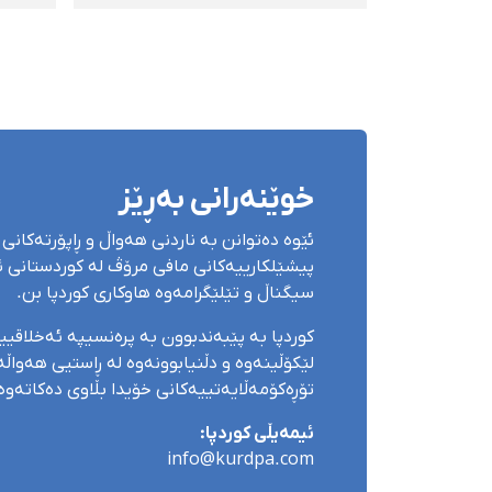
نادیارە
بریند
خوێنەرانی بەڕێز
ئێوە دەتوانن بە ناردنی هەواڵ و ڕاپۆرتەکانی 
پیشێلکارییەکانی مافی مرۆڤ لە کوردستانی ئێ
سیگناڵ و تێلێگرامەوە هاوکاری کوردپا بن.
کوردپا بە پێبەندبوون بە پرەنسیپە ئەخلاقی
لێکۆڵینەوە و دڵنیابوونەوە لە ڕاستیی هەواڵەک
تۆڕەکۆمەڵایەتییەکانی خۆیدا بڵاوی دەکاتەوە
ئیمەیڵی کوردپا:
info@kurdpa.com