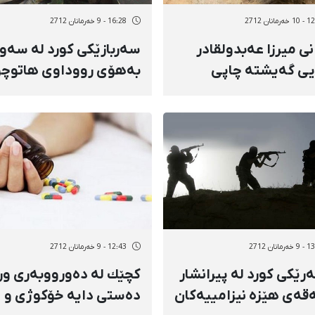
مانان 2712
16:28 - 9 خەرمانان 2712
نی میرزا عەبدولقادر
سەربازێكی كورد لە سەوڵ
یی گەیشتە چاپی
بەهۆی رووداوی هاتوچۆ
م
گیانی لەدەست دا
مانان 2712
12:43 - 9 خەرمانان 2712
ەرێكی كورد لە پیرانشار
كچێك لە دەورووبەری ور
ەقەی هێزە نیزامییەكان
دەستی دایە خۆكوژی و