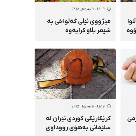
16:19 - 9 خەرمانان 2712
اوا
مێژووی ئێڵی گەڵواخی بە
وە
شێعر بڵاو كرایەوە
12:19 - 9 خەرمانان 2712
مێ‌
كرێكارێكی كوردی ئێران لە
سلێمانی بەهۆی رووداوی