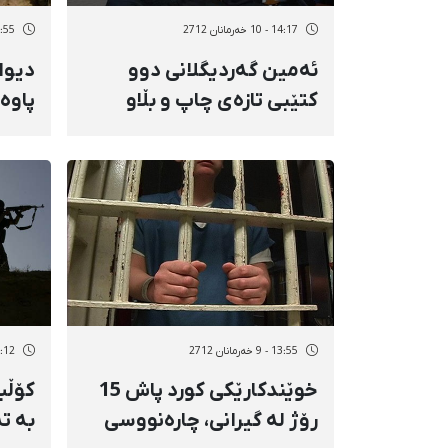
14:17 - 10 خەرمانان 2712
12:55 - 10 خەر
ئەمین گەردیگلانی دوو
دیوا
كتێبی تازەی چاپ و بڵاو
پاوە
كردەوە
دووە
13:55 - 9 خەرمانان 2712
13:12 - 9 خەر
خوێندكارێكی كورد پاش 15
كۆڵب
رۆژ لە گیرانی، چارەنووسی
بە ت