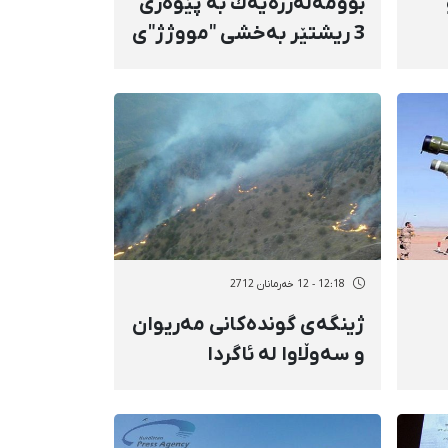
بوومەلەرزەیەك بە پێوەری
3 ریشتێر بەخشی "مووژژ"ی
شاری كامیارانی هەژاند
12:18 - 12 خەرمانان 2712
ژینگەی گوندەكانی مەریوان
و سەوڵاوا لە ئاگردا
دەسووتێن