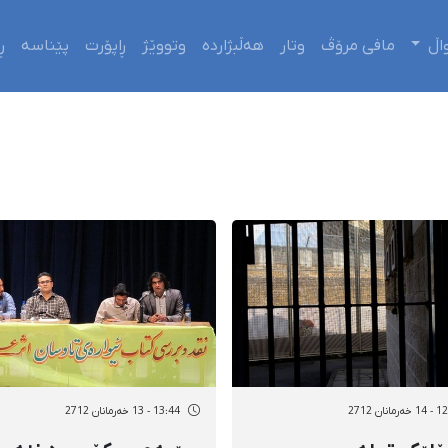
اڵ
مافی مرۆڤ
وتار
هەڵبژاردە
وتووێژ
ڕاپۆرت
پێناسە
ڕ
مانان 2712
13:44 - 13 خەرمانان 2712