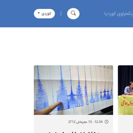
ێکخراوی کوردپا
|
كوردی
12:34 - 13 خەرمانان 2712