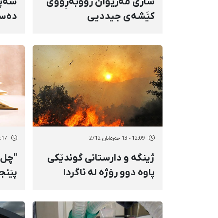
شاری مەریوان رووبەڕووی
شەپۆ
كێَشەی جیددیی
دەست
تەندروستی بۆتەوە
بانگ
ناسرا
كورد
12:09 - 13 خەرمانان 2712
13:17 - 12 خەر
ژینگە و دارستانی گوندێكی
"چل 
پاوە دوو رۆژە لە ئاگردا
پێنج
دەسووتێت
شاعێ