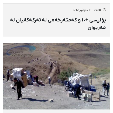
09:38 - 11 خەزەڵوەر 2712
پۆلیسی +١٠ و کەمتەرخەمی لە ئەرکەکانیان لە
مەریوان