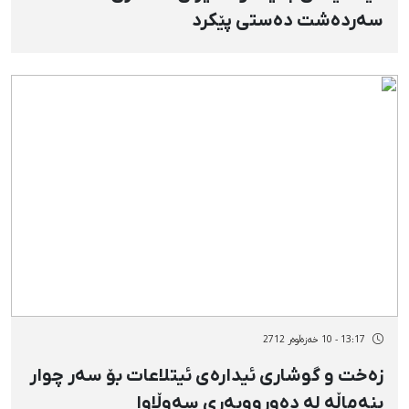
سەردەشت دەستی پێکرد
13:17 - 10 خەزەڵوەر 2712
زەخت و گوشاری ئیدارەی ئیتلاعات بۆ سەر چوار
بنەماڵە لە دەورووبەری سەوڵاوا