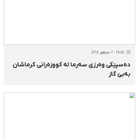
13:32 - 7 خەزەڵوەر 2712
دەسپێکی وەرزی سەرما لە کووزەرانی کرماشان
بەبێ گاز