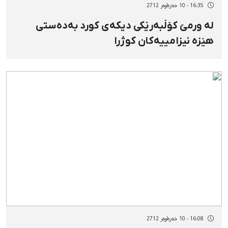
16:35 - 10 خەزەڵوەر 2712
لە ورمێ کۆڵبەرێکی دیکەی کورد بەدەستی
هێزە نیزامییەکان کوژرا
16:08 - 10 خەزەڵوەر 2712