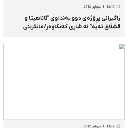
12:10 - 4 خەزەڵوەر 2712
راگیرانی پڕۆژەی دوو بەنداوی "ئاناهیتا و
قشڵاق تەپە" لە شاری کەنگاوەر/مانگرتنی
كرێكانی دەركراو
13:52 - 3 خەزەڵوەر 2712