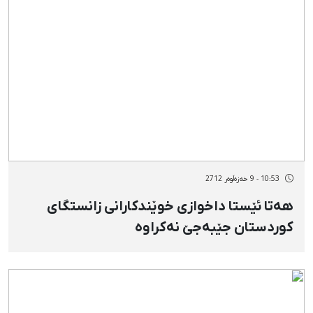
10:53 - 9 خەزەڵوەر 2712
هەتا ئێستا داخوازی خوێندكارانی زانستگای
كوردستان جێبەجێ‌ نەكراوە