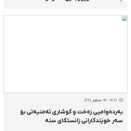
12:11 - 10 خەزەڵوەر 2712
بەردەوامیی زەخت و گوشاری ئەمنیەتی بۆ
سەر خوێندكارانی زانستگای سنە