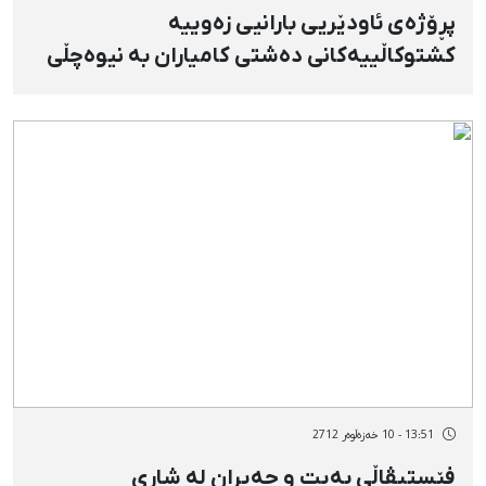
پڕۆژەی ئاودێریی بارانیی زەوییە
كشتوكاڵییەكانی دەشتی كامیاران بە نیوەچڵی
ماوەتەوە
13:51 - 10 خەزەڵوەر 2712
فێستیڤاڵی بەیت و حەیران لە شاری