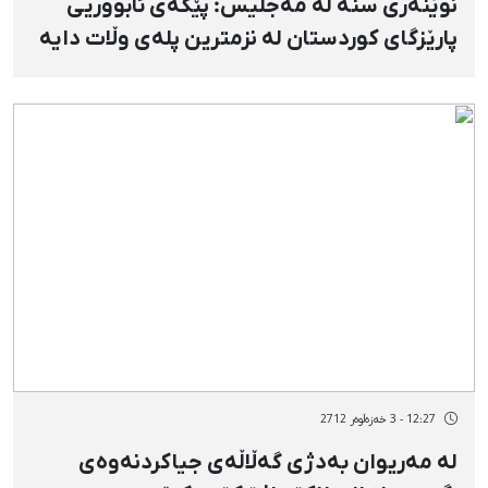
نوێنەری سنە لە مەجلیس: پێگەی ئابووریی
پارێزگای كوردستان لە نزمترین پلەی وڵات دایە
12:27 - 3 خەزەڵوەر 2712
لە مەریوان بەدژی گەڵاڵەی جیاكردنەوەی