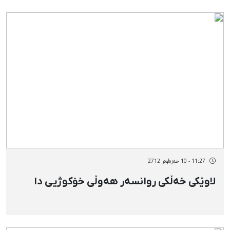
11:27 - 10 خەزەڵوەر 2712
لاوێکی خەڵکی روانسەر هەوڵی خۆکوژیی دا