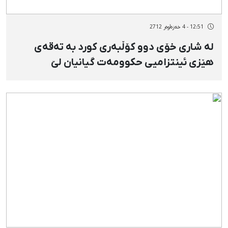
12:51 - 4 خەزەڵوەر 2712
لە شاری خۆی دوو كۆڵبەری كورد بە تەقەی
هێزی ئینتزامیی حكوومەت گیانیان لێ‌
ئەستێنرا