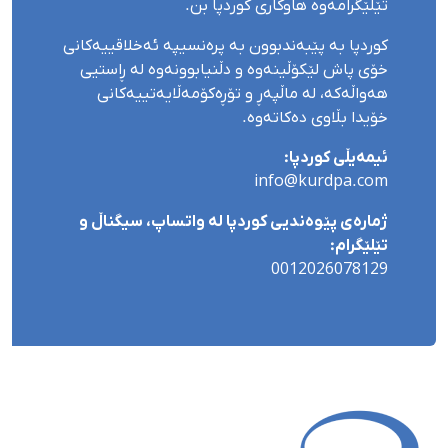
تێلێگرامەوە هاوکاری کوردپا بن.
کوردپا بە پێبەندبوون بە پرەنسیپە ئەخلاقییەکانی
خۆی پاش لێکۆڵینەوە و دڵنیابوونەوە لە ڕاستیی
هەواڵەکە، لە ماڵپەڕ و تۆڕەکۆمەڵایەتییەکانی
خۆیدا بڵاوی دەکاتەوە.
ئیمەیڵی کوردپا:
info@kurdpa.com
ژمارەی پێوەندیی کوردپا لە واتساپ، سیگناڵ و
تێلێگرام:
0012026078129