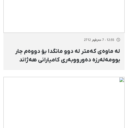
12:55 - 7 خەزەڵوەر 2712
لە ماوەی كەمتر لە دوو مانگدا بۆ دووەم جار
بوومەلەرزە دەورووبەری كامیارانی هەژاند