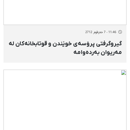
11:46 - 7 خەزەڵوەر 2712
گیروگرفتی پرۆسەی خوێندن و قوتابخانەكان لە
مەریوان بەردەوامە