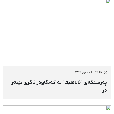
12:29 - 9 خەزەڵوەر 2712
پەرستگەی "ئاناهیتا" لە كەنگاوەر ئاگری تێبەر
درا