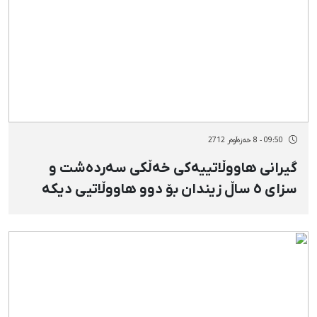
09:50 - 8 خەزەڵوەر 2712
گیرانی هاووڵاتییەكی خەڵكی سەردەشت و
سزای ٥ ساڵ زیندان بۆ دوو هاووڵاتیی دیكە