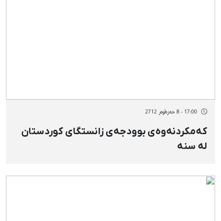
17:00 - 8 خەزەڵوەر 2712
كەمكردنەوەی بوودجەی زانستگای كوردستان
لە سنە