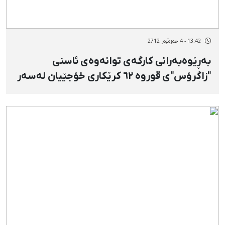
13:42 - 4 خەزەڵوەر 2712
بەڕێوەبەرانی كارگەی توانەوەی ئاسنی
"زاگرۆس"ی قوروە ٦٢ كرێكاری خۆجێیان لەسەر
كار دەركرد