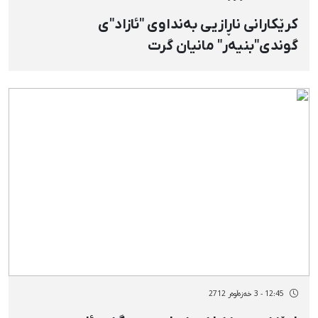
كرێكارانی ناڕازیی بەنداوی "ئازاد"ی
گوندی"بنیەر" مانیان گرت
12:45 - 3 خەزەڵوەر 2712