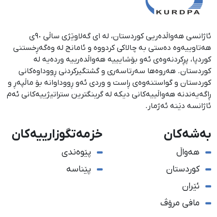
ئاژانسی هەواڵدەریی کوردستان، لە ١ی گەلاوێژی ساڵی ٩٠ی
هەتاوییەوە دەستی بە چالاکی کردووە و ئامانج لە وەگەڕخستنی
كوردپا، پڕكردنەوەی ئەو بۆشایییە هەواڵدەرییە وردەیە لە
كوردستان. هەروەها سەرتاسەری و گشتگیركردنی ڕووداوەكانی
كوردستان و گواستنەوەی ڕاست و وردی ئەو ڕووداوانە بۆ ماڵپەڕ و
ڕاگەیەندنە هەواڵییەكانی دیكە لە گرینگترین ستراتیژییەكانی ئەم
ئاژانسە دێنە ئەژمار.
بەشەکان
خزمەتگوزارییەکان
هەواڵ
پێوەندی
کوردستان
پێناسە
ئێران
مافی مرۆڤ