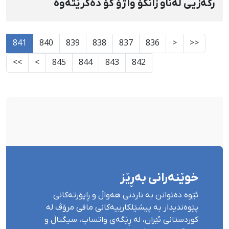
رگەزیی لەناو زانكۆ واژۆ كۆ دەكرێتەوە
841
840
839
838
837
836
<
<<
>>
>
845
844
843
842
خوێنەرانی بەڕێز
ئێوە دەتوانن بە ناردنی هەواڵ و ڕاپۆرتەکانی
پێوەندیدار بە پیشێلکارییەکانی مافی مرۆڤ لە
کوردستانی ئێران، لە ڕێگەی واتساپ، سیگناڵ و