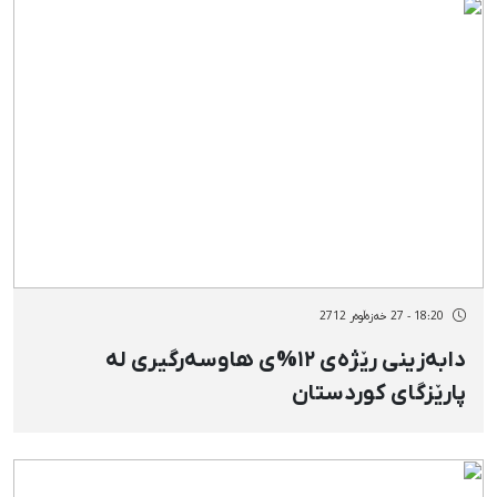
18:20 - 27 خەزەڵوەر 2712
دابەزینی رێژەی ١٢%ی هاوسەرگیری لە
پارێزگای کوردستان