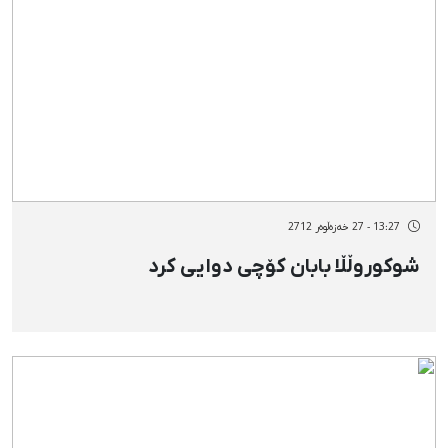
13:27 - 27 خەزەڵوەر 2712
شوکوروڵڵا بابان کۆچی دوایی کرد