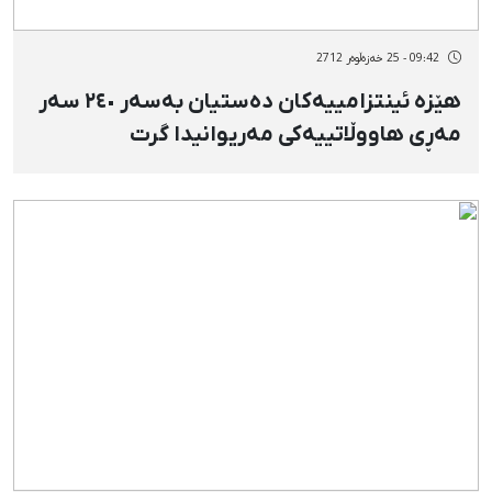
09:42 - 25 خەزەڵوەر 2712
هێزە ئینتزامییەکان دەستیان بەسەر ٢٤٠ سەر
مەڕی هاووڵاتییەکی مەریوانیدا گرت