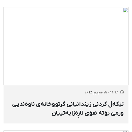
11:17 - 28 خەزەڵوەر 2712
تێكەڵ كردنی زیندانیانی گرتووخانەی ناوەندیی
ورمێ‌ بۆتە هۆی ناڕەزایەتییان