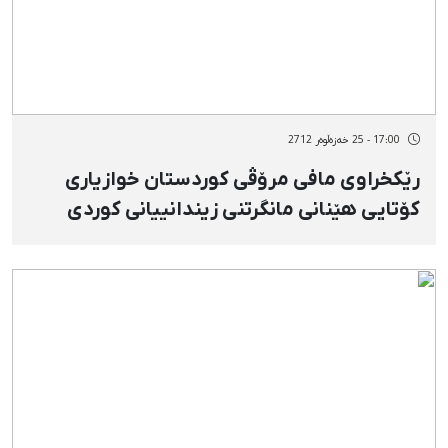
17:00 - 25 خەزەڵوەر 2712
رێكخراوی مافی مرۆڤی كوردستان خوازیاری
كۆتایی هێنانی مانگرتنی زیندانییانی كوردی
توركیەیە