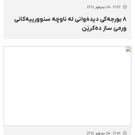
17:57 - 24 خەزەڵوەر 2712
٨ بورجەکی دیدەوانی لە ناوچە سنوورییەکانی
ورمێ ساز دەکرێن
17:41 - 24 خەزەڵوەر 2712