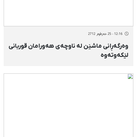
12:16 - 25 خەزەڵوەر 2712
وەرگەڕانی ماشێن لە ناوچەی هەورامان قوربانی
لێکەوتەوە