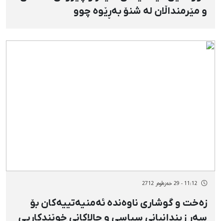
و مێرمنداڵان لە شنۆ بەڕێوە چوو
11:12 - 29 خەزەڵوەر 2712
زەخت و گوشاری ناوەندە ئەمنیەتییەكان بۆ
سەر زیندانیانی سیاسی و چالاكانی خوێندكاریی