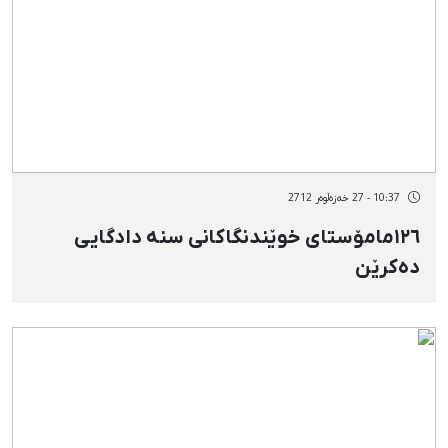
10:37 - 27 خەزەڵوەر 2712
١٢٦مامۆستای خوێندنگاکانی سنە دادگایی
دەکرێن