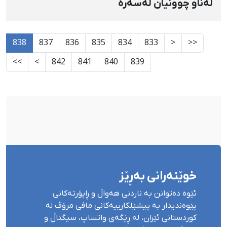
لەناو چوونیان لەسەرە
838
837
836
835
834
833
<
<<
>>
>
842
841
840
839
خوێنەرانی بەڕێز
ئێوە دەتوانن بە ناردنی هەواڵ و ڕاپۆرتەکانی
پێوەندیدار بە پیشێلکارییەکانی مافی مرۆڤ لە
کوردستانی ئێران، لە ڕێگەی واتساپ، سیگناڵ و