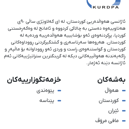
ئاژانسی هەواڵدەریی کوردستان، لە ١ی گەلاوێژی ساڵی ٩٠ی
هەتاوییەوە دەستی بە چالاکی کردووە و ئامانج لە وەگەڕخستنی
كوردپا، پڕكردنەوەی ئەو بۆشایییە هەواڵدەرییە وردەیە لە
كوردستان. هەروەها سەرتاسەری و گشتگیركردنی ڕووداوەكانی
كوردستان و گواستنەوەی ڕاست و وردی ئەو ڕووداوانە بۆ ماڵپەڕ و
ڕاگەیەندنە هەواڵییەكانی دیكە لە گرینگترین ستراتیژییەكانی ئەم
ئاژانسە دێنە ئەژمار.
بەشەکان
خزمەتگوزارییەکان
هەواڵ
پێوەندی
کوردستان
پێناسە
ئێران
مافی مرۆڤ