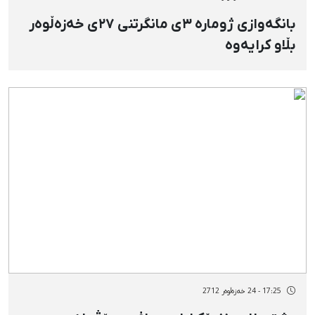
بانگەوازی ژومارە ٣ی مانگرتنی ٢٧ی خەزەڵوەر
بڵاو کرایەوە
17:25 - 24 خەزەڵوەر 2712