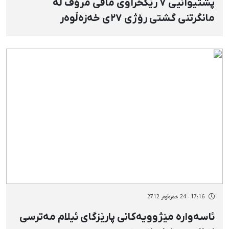
پشتیوانیی ٧ رێکخراوی مافی مرۆڤ لە
مانگرتنی گشتی رۆژی ٢٧ی خەزەڵوەر
17:16 - 24 خەزەڵوەر 2712
ئاسەوارە مێژوویەکانی پارێزگای ئیلام مەترسی