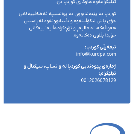
تێلێگرامەوە هاوکاری کوردپا بن.
کوردپا بە پێبەندبوون بە پرەنسیپە ئەخلاقییەکانی
خۆی پاش لێکۆڵینەوە و دڵنیابوونەوە لە ڕاستیی
هەواڵەکە، لە ماڵپەڕ و تۆڕەکۆمەڵایەتییەکانی
خۆیدا بڵاوی دەکاتەوە.
ئیمەیڵی کوردپا:
info@kurdpa.com
ژمارەی پێوەندیی کوردپا لە واتساپ، سیگناڵ و
تێلێگرام:
0012026078129