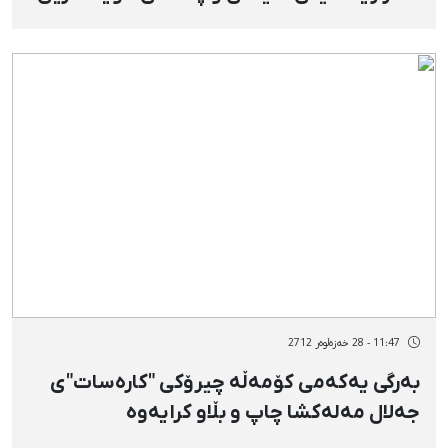
كورد
11:47 - 28 خەزەڵوەر 2712
بەرگی یەكەمی كۆمەڵە چیرۆكی "كارەسات"ی
جەلال مەلەكشا چاپ و بڵاو كرایەوە