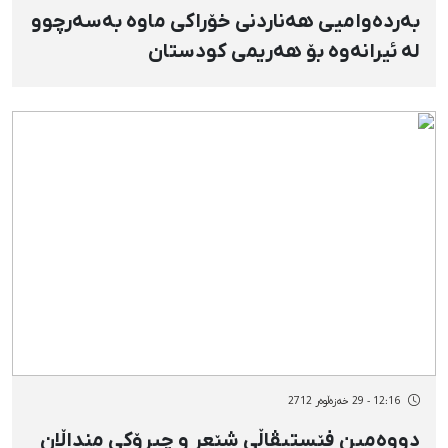
بەردەوامیی هەناردنی خۆراكی ماوە بەسەرچوو
لە ئیرانەوە بۆ هەریمی كودستان
12:16 - 29 خەزەڵوەر 2712
دووەمین فێستیڤاڵی شێعر و چیرۆكی منداڵان