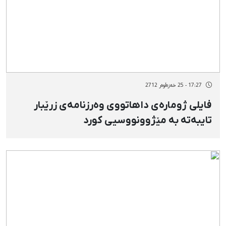
17:27 - 25 خەزەڵوەر 2712
فایلی ژومارەی داهاتووی وەرزنامەی زرێبار
تایبەتە بە مێژوونووسیی کورد