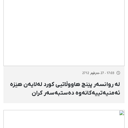
17:03 - 27 خەزەڵوەر 2712
لە روانسەر پێنج هاووڵاتیی كورد لەلایەن هێزە
ئەمنیەتییەكانەوە دەستبەسەر كران