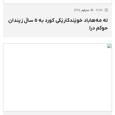
11:51 - 30 خەزەڵوەر 2712
لە مەهاباد خوێندکارێکی کورد بە ٥ ساڵ زیندان
حوکم درا