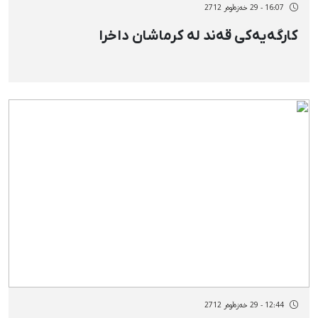
16:07 - 29 خەزەڵوەر 2712
كارگەیەكی قەند لە كرماشان داخرا
12:44 - 29 خەزەڵوەر 2712