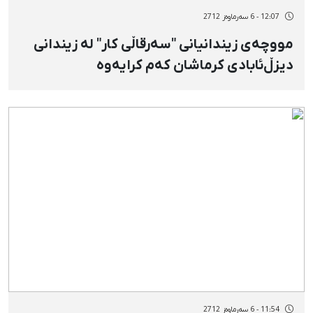
12:07 - 6 سەرماوەز 2712
مووچەی زیندانیانی "سەرقاڵی كار" لە زیندانی
دیزڵ‌ئابادی كرماشان كەم كرایەوە
11:54 - 6 سەرماوەز 2712