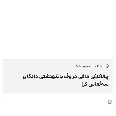
11:58 - 8 سەرماوەز 2712
چالاکێکی مافی مرۆڤ بانگهێشتی دادگای
سەڵماس کرا