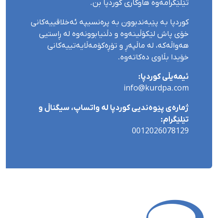
تێلێگرامەوە هاوکاری کوردپا بن.
کوردپا بە پێبەندبوون بە پرەنسیپە ئەخلاقییەکانی
خۆی پاش لێکۆڵینەوە و دڵنیابوونەوە لە ڕاستیی
هەواڵەکە، لە ماڵپەڕ و تۆڕەکۆمەڵایەتییەکانی
خۆیدا بڵاوی دەکاتەوە.
ئیمەیڵی کوردپا:
info@kurdpa.com
ژمارەی پێوەندیی کوردپا لە واتساپ، سیگناڵ و
تێلێگرام:
0012026078129