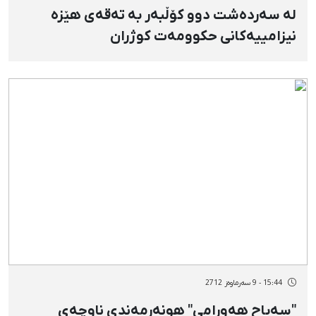
لە سەردەشت دوو كۆڵبەر بە تەقەی هێزە
نیزامییەكانی حكوومەت كوژران
15:44 - 9 سەرماوەز 2712
"سەباح هەورامی" هونەرمەندی ناوچەی