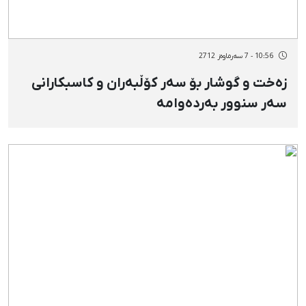
10:56 - 7 سەرماوەز 2712
زەخت و گوشار بۆ سەر کۆڵبەران و کاسبکارانی
سەر سنوور بەردەوامە