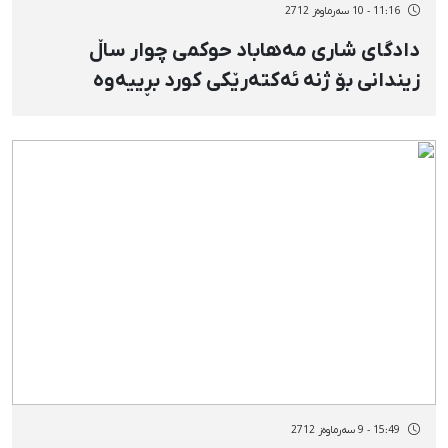
11:16 - 10 سەرماوەز 2712
دادگای شاری مەهاباد حوكمی چوار ساڵ
زیندانی بۆ ژنە ئەكتەرێكی كورد بڕییەوە
15:49 - 9 سەرماوەز 2712