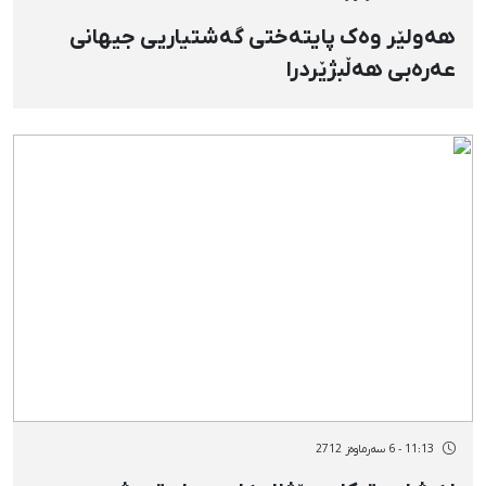
هەولێر وەک پایتەختی گەشتیاریی جیهانی
عەرەبی هەڵبژێردرا
11:13 - 6 سەرماوەز 2712