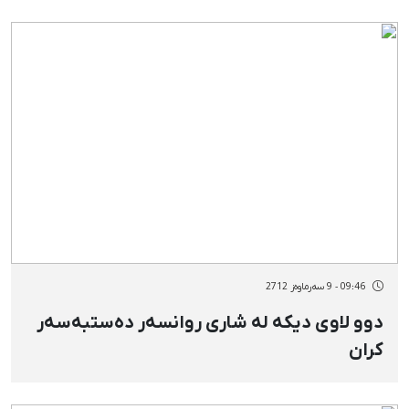
09:46 - 9 سەرماوەز 2712
دوو لاوی دیكە لە شاری روانسەر دەستبەسەر
كران