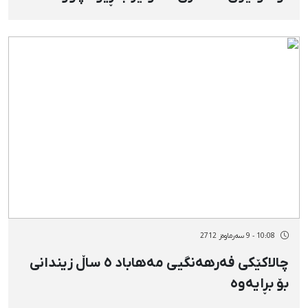
10:08 - 9 سەرماوەز 2712
چالاكێكی فەرهەنگیی مەهاباد ٥ ساڵ زیندانی
بۆ بڕایەوە