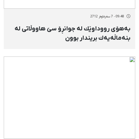
09:48 - 7 سەرماوەز 2712
بەهۆی رووداوێك لە جوانڕۆ سێ‌ هاووڵاتی لە
بنەماڵەیەك بریندار بوون