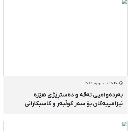
16:15 - 8 سەرماوەز 2712
بەردەوامیی تەقە و دەستڕێژی هێزە
نیزامییەكان بۆ سەر كۆڵبەر و كاسبكارانی
ناوچەی هەورامان