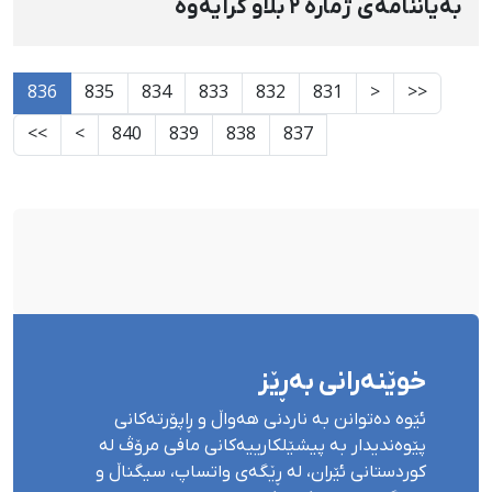
بەیاننامەی ژمارە ٢ بڵاو كرایەوە
836
835
834
833
832
831
<
<<
>>
>
840
839
838
837
خوێنەرانی بەڕێز
ئێوە دەتوانن بە ناردنی هەواڵ و ڕاپۆرتەکانی
پێوەندیدار بە پیشێلکارییەکانی مافی مرۆڤ لە
کوردستانی ئێران، لە ڕێگەی واتساپ، سیگناڵ و