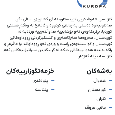
ئاژانسی هەواڵدەریی کوردستان، لە ١ی گەلاوێژی ساڵی ٩٠ی
هەتاوییەوە دەستی بە چالاکی کردووە و ئامانج لە وەگەڕخستنی
كوردپا، پڕكردنەوەی ئەو بۆشایییە هەواڵدەرییە وردەیە لە
كوردستان. هەروەها سەرتاسەری و گشتگیركردنی ڕووداوەكانی
كوردستان و گواستنەوەی ڕاست و وردی ئەو ڕووداوانە بۆ ماڵپەڕ و
ڕاگەیەندنە هەواڵییەكانی دیكە لە گرینگترین ستراتیژییەكانی ئەم
ئاژانسە دێنە ئەژمار.
بەشەکان
خزمەتگوزارییەکان
هەواڵ
پێوەندی
کوردستان
پێناسە
ئێران
مافی مرۆڤ