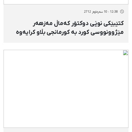
12:38 - 10 سەرماوەز 2712
كتێبێكی نوێی دوكتۆر كەماڵ مەزهەر
مێژوونووسی كورد بە كورمانجی بڵاو كرایەوە