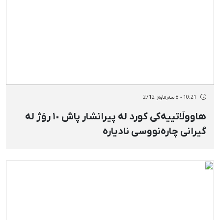
10:21 - 8 سەرماوەز 2712
هاووڵاتییەکی کورد لە پیرانشار پاش ١٠ رۆژ لە
گیرانی چارەنووسی نادیارە