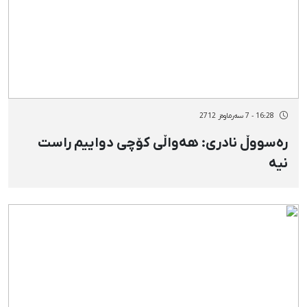
16:28 - 7 سەرماوەز 2712
رەسووڵ نادری: هەواڵی کۆچی دواییم راست
نیە