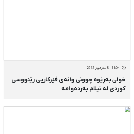
11:04 - 8 سەرماوەز 2712
خولی بەڕێوە چوونی وانەی فێركاریی رێنووسی
كوردی لە ئیلام بەردەوامە