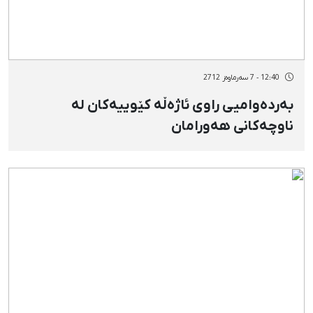
12:40 - 7 سەرماوەز 2712
بەردەوامیی راوی ئاژەڵە کێوییەکان لە
ناوچەکانی هەورامان