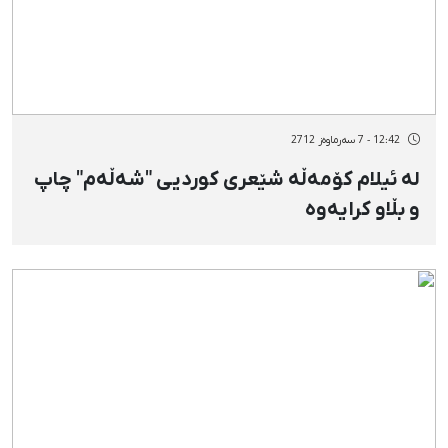
12:42 - 7 سەرماوەز 2712
لە ئیلام كۆمەڵە شێعری كوردیی "شەڵەم" چاپ
و بڵاو كرایەوە