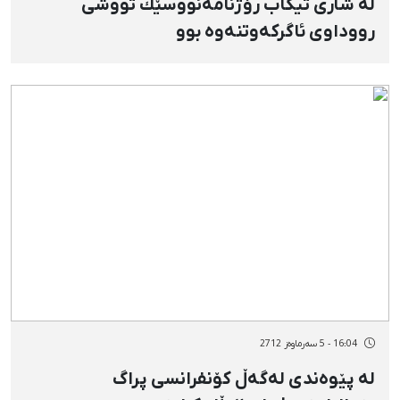
لە شاری تیكاب رۆژنامەنووسێك تووشی
رووداوی ئاگركەوتنەوە بوو
16:04 - 5 سەرماوەز 2712
لە پێوەندی لەگەڵ كۆنفرانسی پراگ