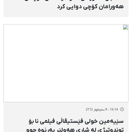
هەورامان کۆچی دوایی کرد
13:14 - 9 سەرماوەز 2712
سێیەمین خولی فێستیڤاڵی فیلمی نا بۆ
توندوتیژی لە شاری هەولێر بەڕێوە چوو