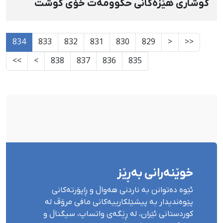
گوشاری هێزەكانی حكوومەت خۆی كوشت
834
833
832
831
830
829
<
<<
>>
>
838
837
836
835
خوێنەرانی بەڕێز
ئێوە دەتوانن بە ناردنی هەواڵ و ڕاپۆرتەکانی
پێوەندیدار بە پیشێلکارییەکانی مافی مرۆڤ لە
کوردستانی ئێران، لە ڕێگەی واتساپ، سیگناڵ و