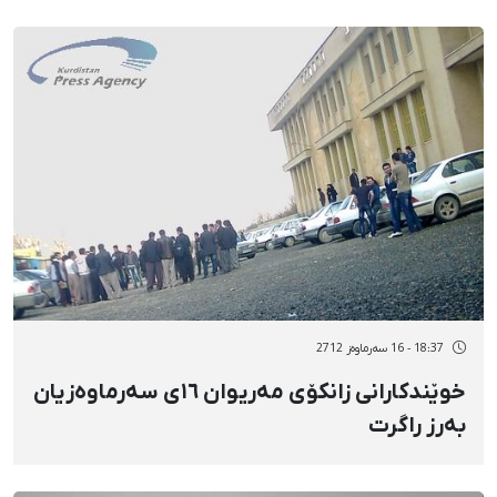
18:37 - 16 سەرماوەز 2712
خوێندکارانی زانکۆی مەریوان ١٦ی سەرماوەزیان
بەرز راگرت