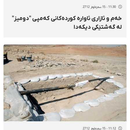
11:30 - 15 سەرماوەز 2712
خەم و ئازاری ئاوارە کوردەکانی کەمپی "دومیز"
لە گەشتێکی دیکەدا
11:12 - 15 سەرماوەز 2712