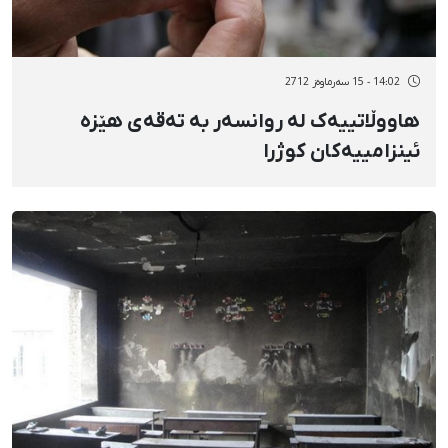
14:02 - 15 سەرماوەز 2712
هاووڵاتییەک لە روانسەر بە تەقەی هێزە
ئینزامییەکان کوژرا