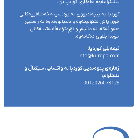
تێلێگرامەوە هاوکاری کوردپا بن.
کوردپا بە پێبەندبوون بە پرەنسیپە ئەخلاقییەکانی
خۆی پاش لێکۆڵینەوە و دڵنیابوونەوە لە ڕاستیی
هەواڵەکە، لە ماڵپەڕ و تۆڕەکۆمەڵایەتییەکانی
خۆیدا بڵاوی دەکاتەوە.
ئیمەیڵی کوردپا:
info@kurdpa.com
ژمارەی پێوەندیی کوردپا لە واتساپ، سیگناڵ و
تێلێگرام:
0012026078129