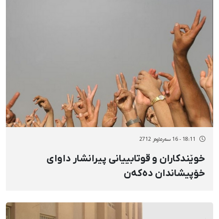
18:11 - 16 سەرماوەز 2712
خوێندکاران و قوتابییانی پیرانشار داوای
خۆپیشاندان دەکەن