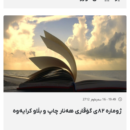
19:49 - 16 سەرماوەز 2712
ژومارە ٨٢ی گۆڤاری هەنار چاپ و بڵاو کرایەوە