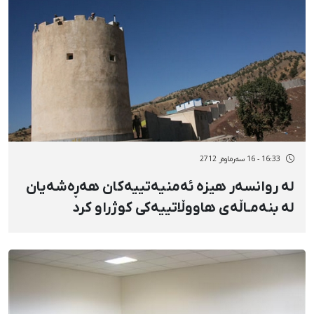
16:33 - 16 سەرماوەز 2712
لە روانسەر هیزە ئەمنیەتییەکان هەڕەشەیان
لە بنەمـاڵەی هاووڵاتییەکی کوژراو کرد