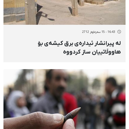
16:43 - 15 سەرماوەز 2712
لە پیرانشار ئیدارەی برق کیشەی بۆ
هاووڵاتییان ساز کردووە