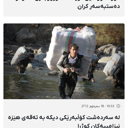
دەستبەسەر كران
10:53 - 18 سەرماوەز 2712
لە سەردەشت كۆڵبەرێكی دیكە بە تەقەی هێزە
نیزامییەكان كوژرا