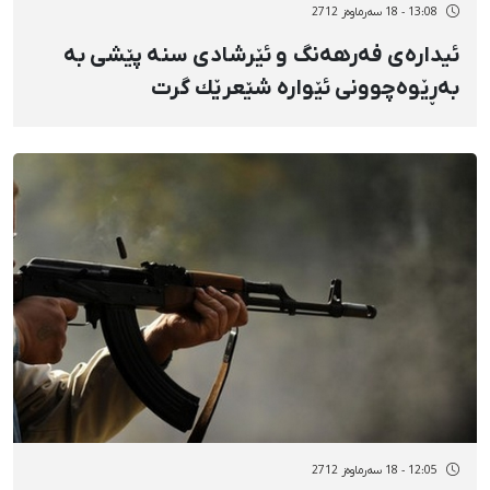
13:08 - 18 سەرماوەز 2712
ئیدارەی فەرهەنگ و ئێرشادی سنە پێشی بە
بەڕێوەچوونی ئێوارە شێعرێك گرت
12:05 - 18 سەرماوەز 2712