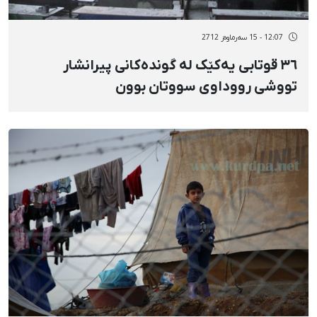
12:07 - 15 سەرماوەز 2712
٣٦ قوتابی یەکێک لە گوندەکانی پیرانشار
تووشی رووداوی سووتان بوون