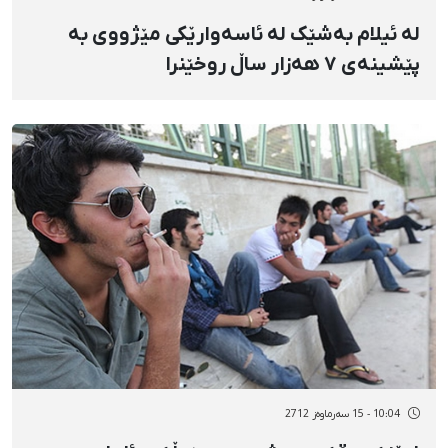
لە ئیلام بەشێک لە ئاسەوارێکی مێژووی بە
پێشینەی ٧ هەزار ساڵ روخێنرا
10:04 - 15 سەرماوەز 2712