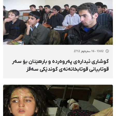
13:02 - 16 سەرماوەز 2712
گوشاری ئیدارەی پەروەردە و بارهێنان بۆ سەر
قوتابیانی قوتابخانەنەی گوندێکی سەقز