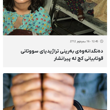
12:45 - 16 سەرماوەز 2712
دەنگدانەوەی بەرینی تراژیدیای سووتانی
قوتابیانی کچ لە پیرانشار