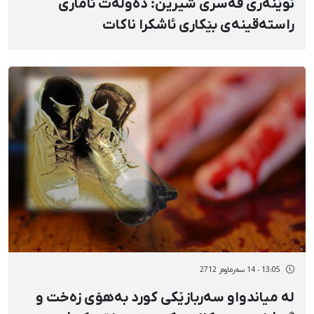
نوێنەری قەسری شیرین: دەوڵەت ئاماری
راستەقینەی بێکاری ئاشکرا ناکات
13:05 - 14 سەرماوەز 2712
لە میاندواو سەربازێكی كورد بەهۆی زەخت و