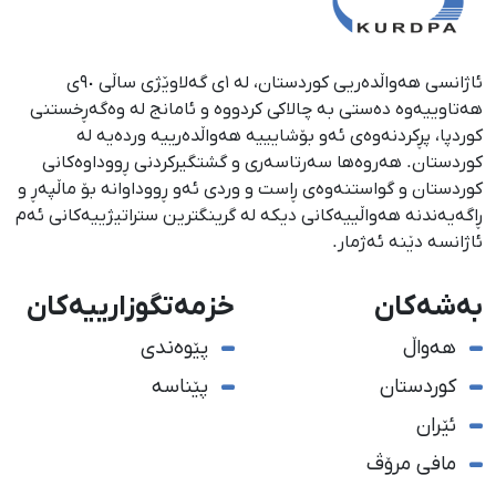
ئاژانسی هەواڵدەریی کوردستان، لە ١ی گەلاوێژی ساڵی ٩٠ی
هەتاوییەوە دەستی بە چالاکی کردووە و ئامانج لە وەگەڕخستنی
كوردپا، پڕكردنەوەی ئەو بۆشایییە هەواڵدەرییە وردەیە لە
كوردستان. هەروەها سەرتاسەری و گشتگیركردنی ڕووداوەكانی
كوردستان و گواستنەوەی ڕاست و وردی ئەو ڕووداوانە بۆ ماڵپەڕ و
ڕاگەیەندنە هەواڵییەكانی دیكە لە گرینگترین ستراتیژییەكانی ئەم
ئاژانسە دێنە ئەژمار.
بەشەکان
خزمەتگوزارییەکان
هەواڵ
پێوەندی
کوردستان
پێناسە
ئێران
مافی مرۆڤ