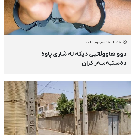
11:56 - 16 سەرماوەز 2712
دوو هاووڵاتیی دیكە لە شاری پاوە
دەستبەسەر كران