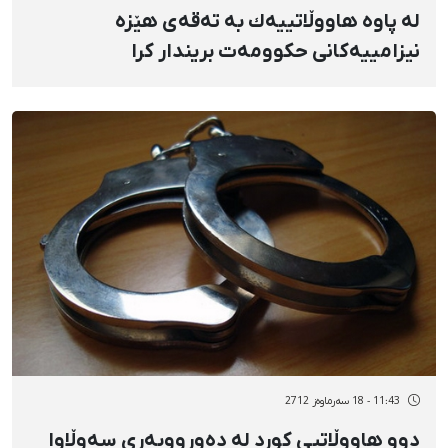
لە پاوە هاووڵاتییەك بە تەقەی هێزە
نیزامییەكانی حكوومەت بریندار كرا
11:43 - 18 سەرماوەز 2712
دوو هاووڵاتیی كورد لە دەورووبەری سەوڵاوا