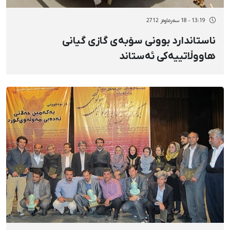
13:19 - 18 سەرماوەز 2712
ناستاندارد بوونی سۆبەی گازی گیانی
هاووڵاتییەکی ئەستاند