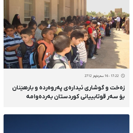
17:22 - 16 سەرماوەز 2712
زەخت و گوشاری ئیدارەی پەروەردە و بارهێنان
بۆ سەر قوتابییانی کوردستان بەردەوامە