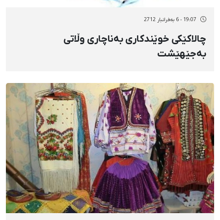
19:07 - 6 بەفرانبار 2712
چالاکێکی خوێندکاری بەناچاری وڵاتی
بەجێهێشت