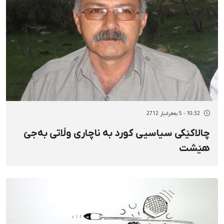
10:32 - 5 بەفرانبار 2712
چالاکێکی سیاسیی کورد بە ناچاری وڵاتی بەجێ
هێشت