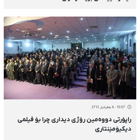
10:57 - 6 بەفرانبار 2712
راپۆرتی دووەمین رۆژی دیداری چرا بۆ فیلمی
دیکیۆمێنتاری