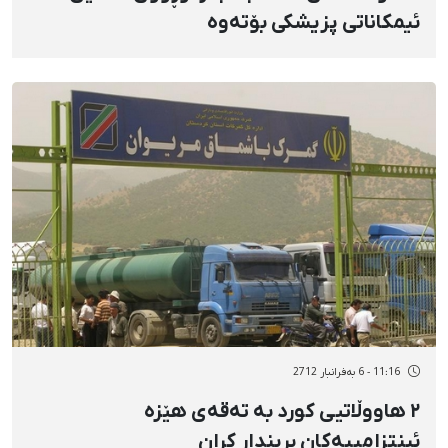
ئیمکاناتی پزیشکی بۆتەوە
11:16 - 6 بەفرانبار 2712
٢ هاووڵاتیی کورد بە تەقەی هێزە
ئینتزامییەکان بریندار کران