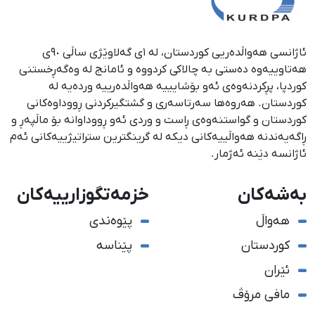
ئاژانسی هەواڵدەریی کوردستان، لە ١ی گەلاوێژی ساڵی ٩٠ی
هەتاوییەوە دەستی بە چالاکی کردووە و ئامانج لە وەگەڕخستنی
كوردپا، پڕكردنەوەی ئەو بۆشایییە هەواڵدەرییە وردەیە لە
كوردستان. هەروەها سەرتاسەری و گشتگیركردنی ڕووداوەكانی
كوردستان و گواستنەوەی ڕاست و وردی ئەو ڕووداوانە بۆ ماڵپەڕ و
ڕاگەیەندنە هەواڵییەكانی دیكە لە گرینگترین ستراتیژییەكانی ئەم
ئاژانسە دێنە ئەژمار.
بەشەکان
خزمەتگوزارییەکان
هەواڵ
پێوەندی
کوردستان
پێناسە
ئێران
مافی مرۆڤ