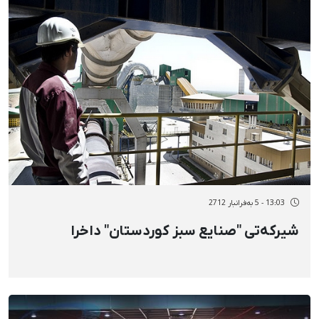
13:03 - 5 بەفرانبار 2712
شیرکەتی "صنایع سبز کوردستان" داخرا