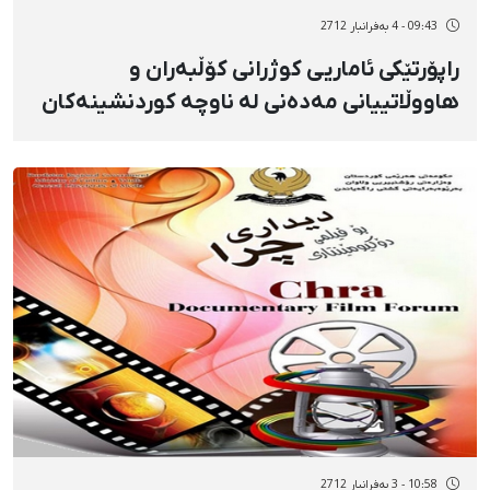
09:43 - 4 بەفرانبار 2712
راپۆرتێکی ئاماریی کوژرانی کۆڵبەران و
هاووڵاتییانی مەدەنی لە ناوچە کوردنشینەکان
10:58 - 3 بەفرانبار 2712