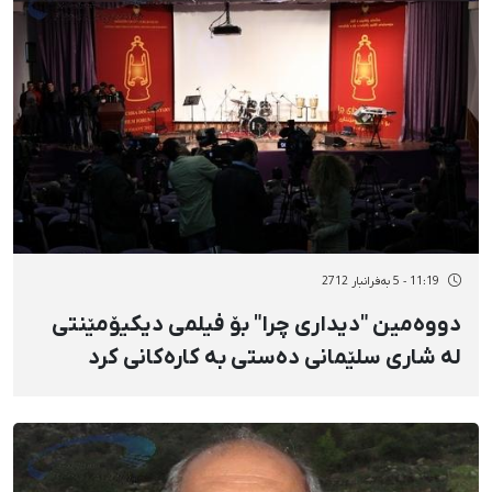
11:19 - 5 بەفرانبار 2712
دووەمین "دیداری چرا" بۆ فیلمی دیکیۆمێنتی
لە شاری سلێمانی دەستی بە کارەکانی کرد