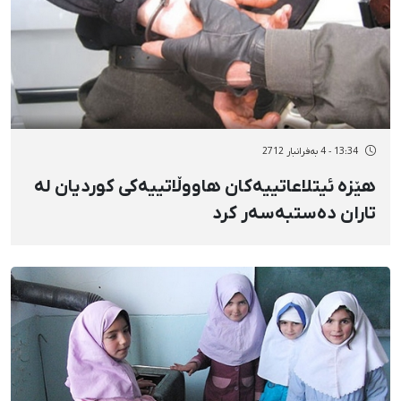
13:34 - 4 بەفرانبار 2712
هێزە ئیتلاعاتییەکان هاووڵاتییەکی کوردیان لە
تاران دەستبەسەر کرد