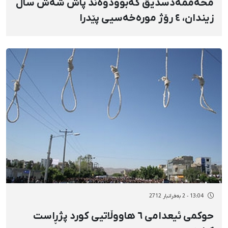
محەممەدسدیق کەبوودوەند پاش شەش ساڵ
زیندان، ٤ رۆژ مورەخەسیی پێدرا
13:04 - 2 بەفرانبار 2712
حوکمی ئیعدامی ٦ هاووڵاتیی کورد پژڕاست