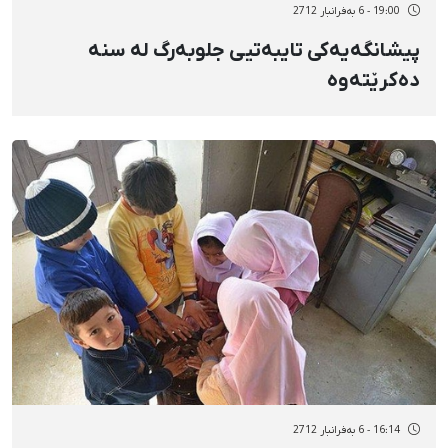
19:00 - 6 بەفرانبار 2712
پیشانگەیەکی تایبەتیی جلوبەرگ لە سنە
دەکرێتەوە
16:14 - 6 بەفرانبار 2712