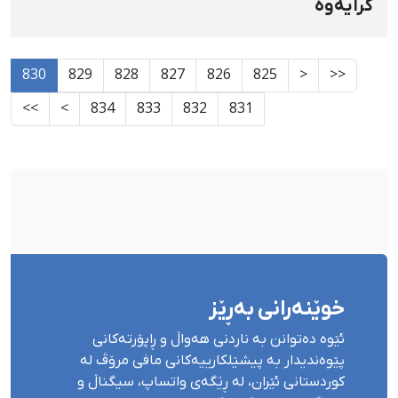
کرایەوە
830
829
828
827
826
825
<
<<
>>
>
834
833
832
831
خوێنەرانی بەڕێز
ئێوە دەتوانن بە ناردنی هەواڵ و ڕاپۆرتەکانی
پێوەندیدار بە پیشێلکارییەکانی مافی مرۆڤ لە
کوردستانی ئێران، لە ڕێگەی واتساپ، سیگناڵ و