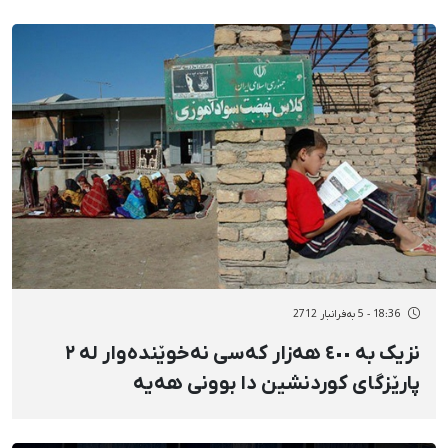
18:36 - 5 بەفرانبار 2712
نزیک بە ٤٠٠ هەزار کەسی نەخوێندەوار لە ٢
پارێزگای کوردنشین دا بوونی هەیە