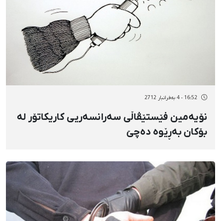
16:52 - 4 بەفرانبار 2712
نۆیەمین فێستێڤاڵی سەرانسەریی كاریكاتۆر لە
بۆكان بەڕێوە دەچێ‌