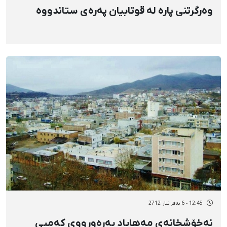
وەرگرتنی پارە لە قوتابیان پەرەی ستاندووە
12:45 - 6 بەفرانبار 2712
نەخۆشخانەی مەهاباد بەرەوڕووی کەمیی