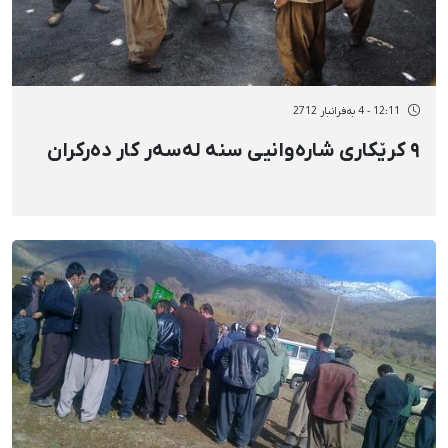
12:11 - 4 بەفرانبار 2712
٩ کرێکاری شارەوانیی سنە لەسەر کار دەرکران