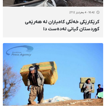
10:42 - 4 بەفرانبار 2712
کرێکارێکی خەڵکی کامیاران لە هەرێمی
کوردستان گیانی لەدەست دا