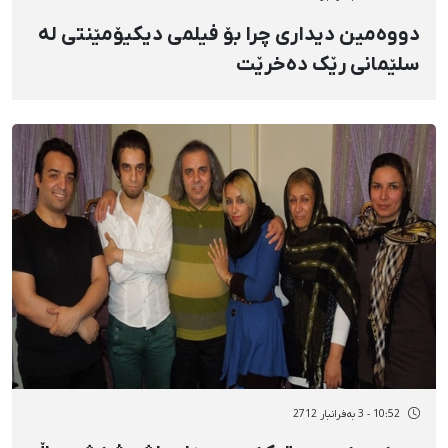
دووەمین دیداری چرا بۆ فیلمی دیکیۆمێنتی لە
سلێمانی رێک دەخرێت
10:52 - 3 بەفرانبار 2712