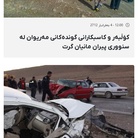
12:00 - 4 بەفرانبار 2712
کۆڵبەر و کاسبکارانی گوندەکانی مەریوان لە
سنووری پیران مانیان گرت