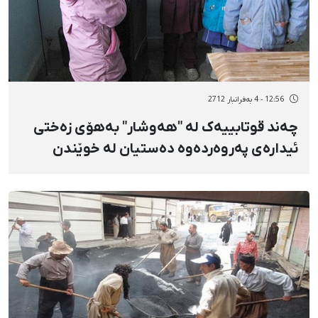
12:56 - 4 بەفرانبار 2712
چەند قوتابییەک لە "هەوشار" بەهۆی زەختی
ئیدارەی پەروەردەوە دەستیان لە خوێندن
هەڵگرتووە