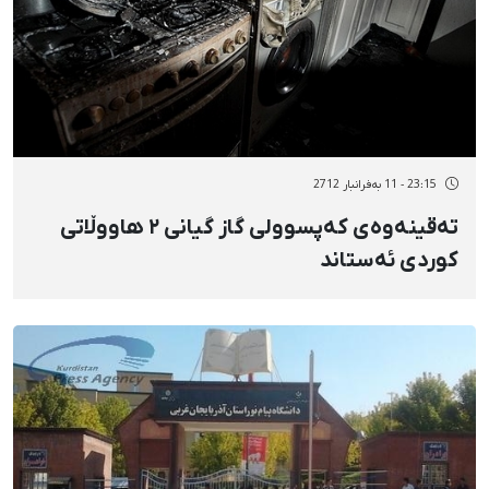
23:15 - 11 بەفرانبار 2712
تەقینەوەی کەپسوولی گاز گیانی ٢ هاووڵاتی
کوردی ئەستاند