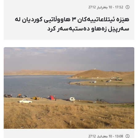
17:52 - 10 بەفرانبار 2712
هێزە ئیتلاعاتییەکان ٣ هاووڵاتیی کوردیان لە
سەرپێل زەهاو دەستبەسەر کرد
13:08 - 10 بەفرانبار 2712