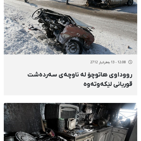
12:08 - 13 بەفرانبار 2712
رووداوی هاتوچۆ لە ناوچەی سەردەشت
قوربانی لێکەوتەوە