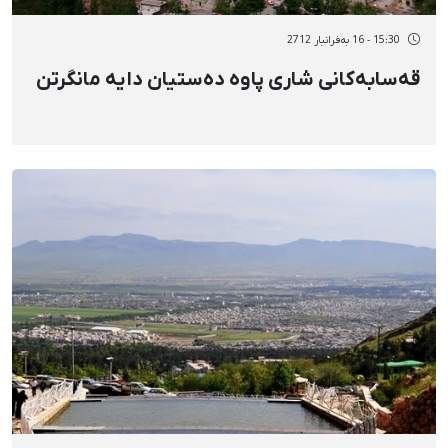
15:30 - 16 بەفرانبار 2712
قەسابەکانی شاری پاوە دەستیان دایە مانگرتن