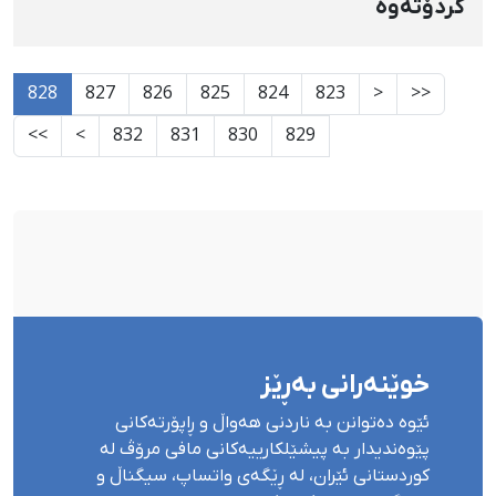
کردۆتەوە
828
827
826
825
824
823
<
<<
>>
>
832
831
830
829
خوێنەرانی بەڕێز
ئێوە دەتوانن بە ناردنی هەواڵ و ڕاپۆرتەکانی
پێوەندیدار بە پیشێلکارییەکانی مافی مرۆڤ لە
کوردستانی ئێران، لە ڕێگەی واتساپ، سیگناڵ و