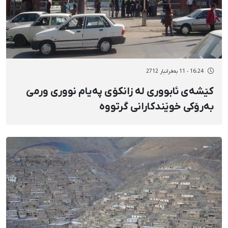
16:24 - 11 بەفرانبار 2712
کێشەی ئابووری لە زانکۆی پەیام نووری ورمێ
بەرۆکی خوێندکارانی گرتووە