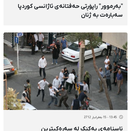
"بەرموور" راپۆڕتی حەفتانەی ئاژانسی کوردپا
سەبارەت بە ژنان
13:45 - 15 بەفرانبار 2712
ناسنامەی یەکێک لە سەرەکیترین