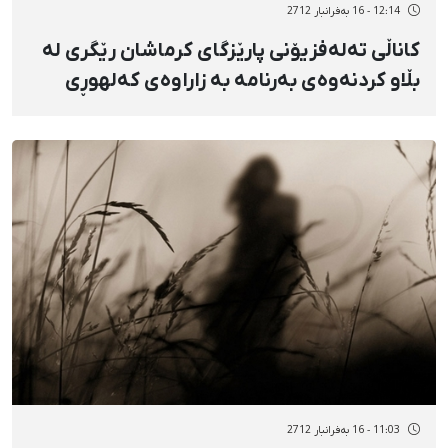
12:14 - 16 بەفرانبار 2712
کاناڵی تەلەفزیۆنی پارێزگای کرماشان رێگری لە
بڵاو کردنەوەی بەرنامە بە زاراوەی کەلهوڕی
دەکات
11:03 - 16 بەفرانبار 2712