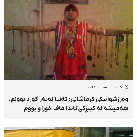
10:09 - 14 بەفرانبار 2712
وەرزشوانێکی کرماشانی: تەنیا لەبەر کورد بوونم،
هەمیشە لە کێبڕکێ‌کاندا ماف خوراو بووم