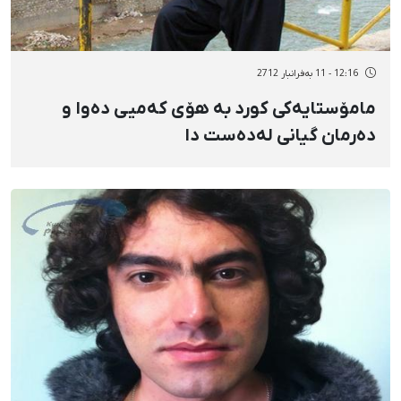
12:16 - 11 بەفرانبار 2712
مامۆستایەکی کورد بە هۆی کەمیی دەوا و
دەرمان گیانی لەدەست دا