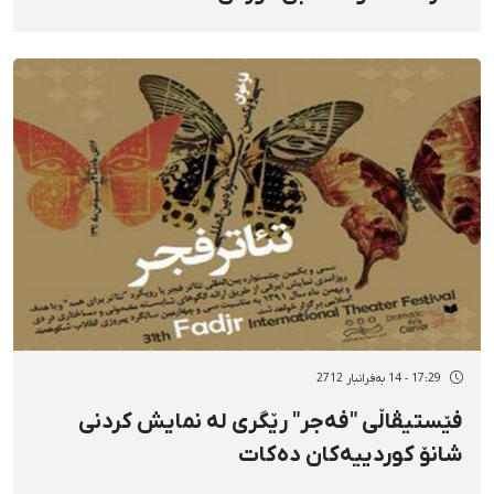
17:29 - 14 بەفرانبار 2712
فێستیڤاڵی "فەجر" رێگری لە نمایش کردنی
شانۆ کوردییەکان دەکات