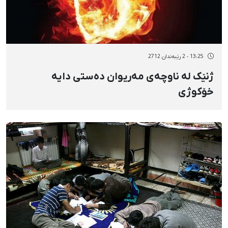
13:25 - 2 رێبەندان 2712
ژنێک لە ناوچەی مەریوان دەستی دایە
خۆکوژی