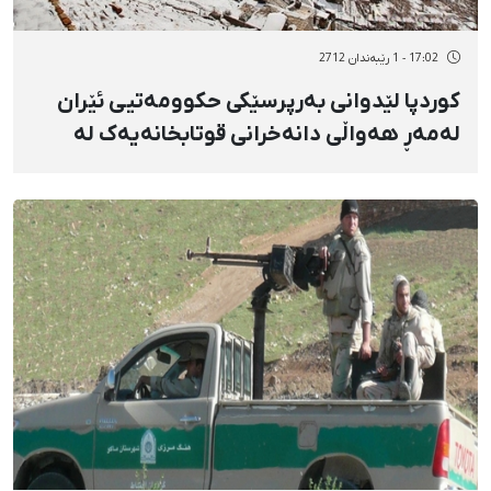
17:02 - 1 رێبەندان 2712
کوردپا لێدوانی بەرپرسێکی حکوومەتیی ئێران
لەمەڕ هەواڵی دانەخرانی قوتابخانەیەک لە
هەورامان رەت دەکاتەوە