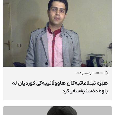
10:28 - 3 رێبەندان 2712
هێزە ئیتلاعاتیەکان هاووڵاتییەکی کوردیان لە
پاوە دەستبەسەر کرد