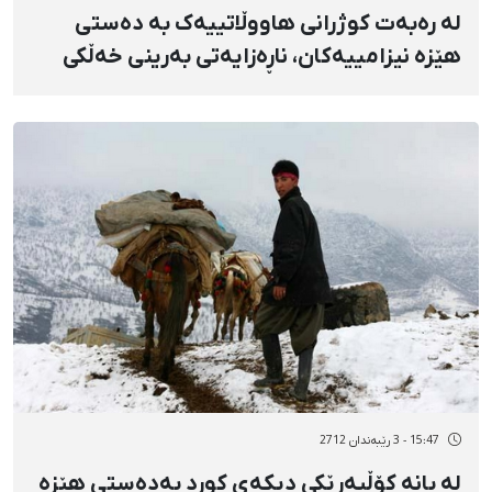
لە رەبەت کوژرانی هاووڵاتییەک بە دەستی
هێزە نیزامییەکان، ناڕەزایەتی بەرینی خەڵکی
لێکەوتەوە
15:47 - 3 رێبەندان 2712
لە بانە کۆڵبەرێکی دیکەی کورد بەدەستی هێزە