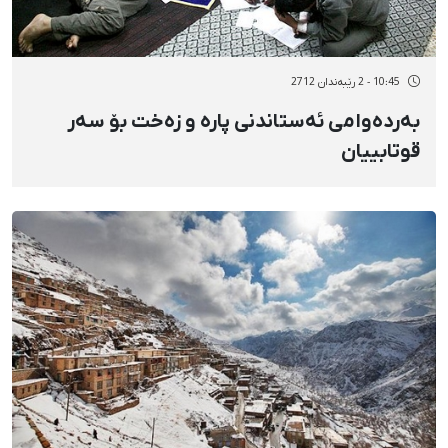
10:45 - 2 رێبەندان 2712
بەردەوامی ئەستاندنی پارە و زەخت بۆ سەر
قوتابییان