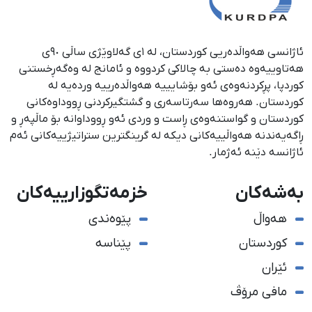
ئاژانسی هەواڵدەریی کوردستان، لە ١ی گەلاوێژی ساڵی ٩٠ی
هەتاوییەوە دەستی بە چالاکی کردووە و ئامانج لە وەگەڕخستنی
كوردپا، پڕكردنەوەی ئەو بۆشایییە هەواڵدەرییە وردەیە لە
كوردستان. هەروەها سەرتاسەری و گشتگیركردنی ڕووداوەكانی
كوردستان و گواستنەوەی ڕاست و وردی ئەو ڕووداوانە بۆ ماڵپەڕ و
ڕاگەیەندنە هەواڵییەكانی دیكە لە گرینگترین ستراتیژییەكانی ئەم
ئاژانسە دێنە ئەژمار.
بەشەکان
خزمەتگوزارییەکان
هەواڵ
پێوەندی
کوردستان
پێناسە
ئێران
مافی مرۆڤ