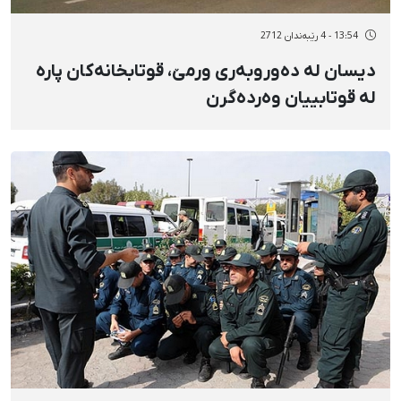
13:54 - 4 رێبەندان 2712
دیسان لە دەوروبەری ورمێ‌، قوتابخانەكان پارە
لە قوتابییان وەردەگرن