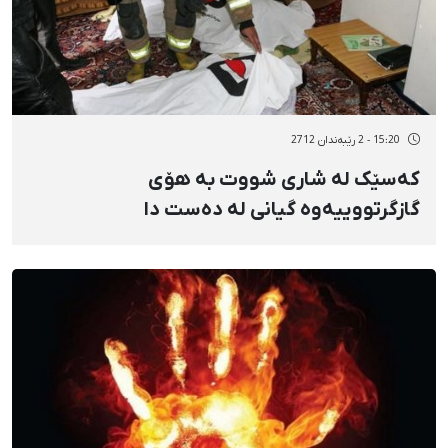
15:20 - 2 رێبەندان 2712
کەسێک لە شاری شووت بە هۆی
گازگرتووییەوە گیانی لە دەست دا