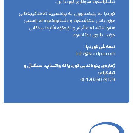
تێلێگرامەوە هاوکاری کوردپا بن.
کوردپا بە پێبەندبوون بە پرەنسیپە ئەخلاقییەکانی
خۆی پاش لێکۆڵینەوە و دڵنیابوونەوە لە ڕاستیی
هەواڵەکە، لە ماڵپەڕ و تۆڕەکۆمەڵایەتییەکانی
خۆیدا بڵاوی دەکاتەوە.
ئیمەیڵی کوردپا:
info@kurdpa.com
ژمارەی پێوەندیی کوردپا لە واتساپ، سیگناڵ و
تێلێگرام:
0012026078129