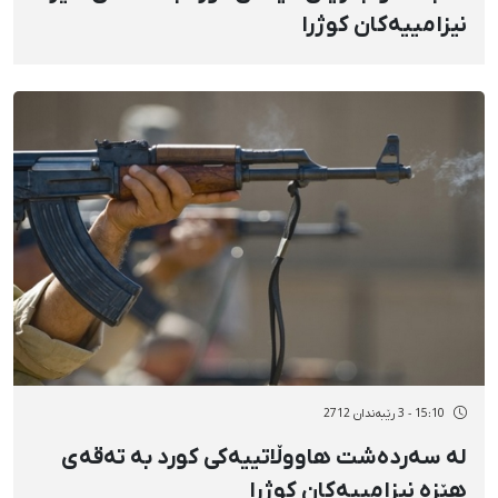
نیزامییەکان کوژرا
15:10 - 3 رێبەندان 2712
لە سەردەشت هاووڵاتییەکی کورد بە تەقەی
هێزە نیزامییەکان کوژرا