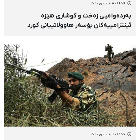
11:59 - 4 رێبەندان 2712
بەردەوامیی زەخت و گوشاری هێزە
ئینتزامییەکان بۆسەر هاووڵاتییانی کورد
17:55 - 3 رێبەندان 2712