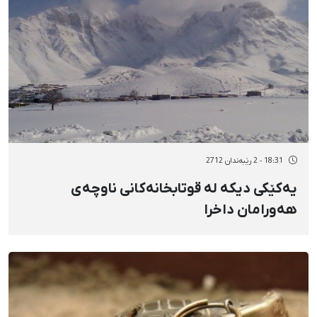
18:31 - 2 رێبەندان 2712
یەکێکی دیکە لە قوتابخانەکانی ناوچەی
هەورامان داخرا