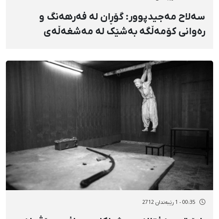
سەلاح مەجیدپوور: گۆڕان لە فەرهەنگ و
رەوانی کۆمەڵگە بەشێک لە مەشغەڵەی
رێبەرانی کۆماری کوردستان بوو
00:35 - 1 رێبەندان 2712