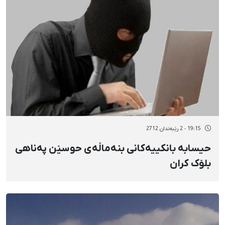
19:15 - 2 رێبەندان 2712
حیسابە بانکییەکانی بنەماڵەی حوسێن پەناهی
بلۆک کران