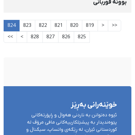
بوونە قوربانی
824
823
822
821
820
819
<
<<
>>
>
828
827
826
825
خوێنەرانی بەڕێز
ئێوە دەتوانن بە ناردنی هەواڵ و ڕاپۆرتەکانی
پێوەندیدار بە پیشێلکارییەکانی مافی مرۆڤ لە
کوردستانی ئێران، لە ڕێگەی واتساپ، سیگناڵ و