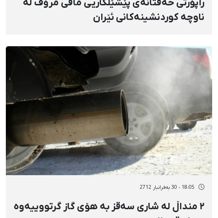
راپۆرتی حەفتانەی پێشێلکاریی مافی مرۆڤ لە
ناوچە کوردنشینەکانی ئێران
18:05 - 30 بەفرانبار 2712
٢ منداڵ لە شاری سەقز بە هۆی گاز گرتووییەوە