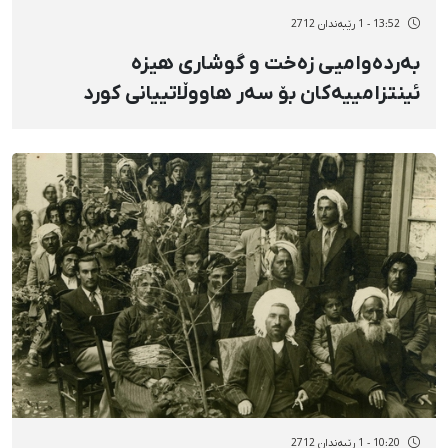
13:52 - 1 رێبەندان 2712
بەردەوامیی زەخت و گوشاری هیزە
ئینتزامییەکان بۆ سەر هاووڵاتییانی کورد
10:20 - 1 رێبەندان 2712