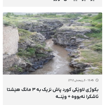
13:45 - 3 رێبەندان 2712
بکوژی لاوێکی کورد پاش نزیک بە ٣ مانگ هێشتا
ئاشکرا نەبووە + وێنــە