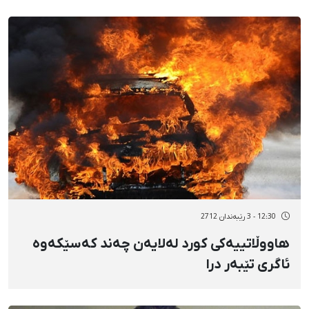
12:30 - 3 رێبەندان 2712
هاووڵاتییەکی کورد لەلایەن چەند کەسێکەوە
ئاگری تێبەر درا