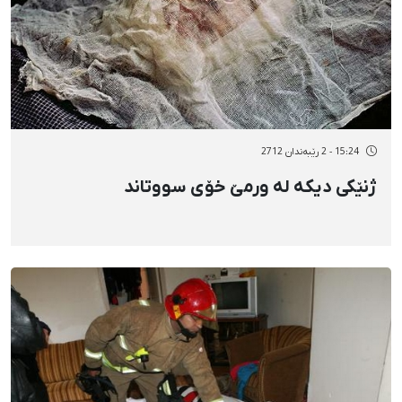
15:24 - 2 رێبەندان 2712
ژنێکی دیکە لە ورمێ خۆی سووتاند