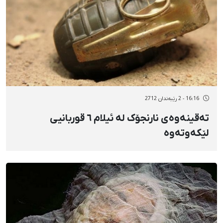
16:16 - 2 رێبەندان 2712
تەقینەوەی نارنجۆک لە ئیلام ٦ قوربانیی
لێکەوتەوە