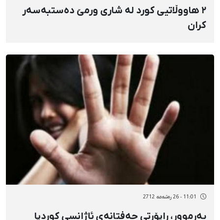
٢ هاووڵاتیی کورد لە شاری ورمێ دەستبەسەر
کران
11:01 - 26 رەشەمه 2712
بەرموور، راپۆڕتی حەفتانەی ئاژانسی کوردپا