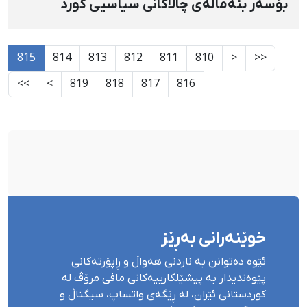
بۆسەر بنەماڵەی چالاکانی سیاسیی کورد
815
814
813
812
811
810
<
<<
>>
>
819
818
817
816
خوێنەرانی بەڕێز
ئێوە دەتوانن بە ناردنی هەواڵ و ڕاپۆرتەکانی
پێوەندیدار بە پیشێلکارییەکانی مافی مرۆڤ لە
کوردستانی ئێران، لە ڕێگەی واتساپ، سیگناڵ و