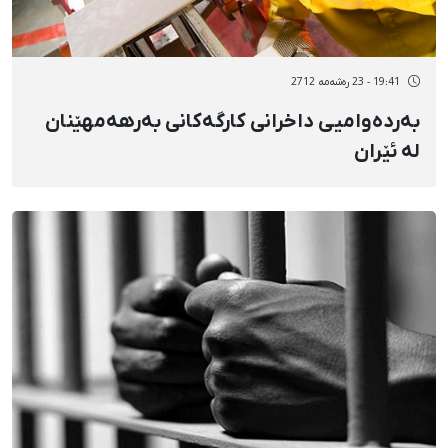
19:41 - 23 رەشەمه 2712
بەردەوامیی داخرانی کارگەکانی بەرهەمهێنان
لە ئێران