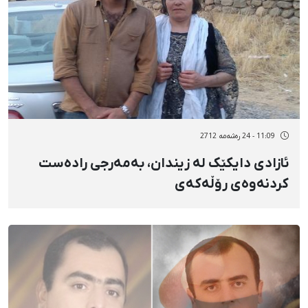
11:09 - 24 رەشەمه 2712
ئازادی دایکێک لە زیندان، بەمەرجی رادەست
کردنەوەی رۆڵەکەی