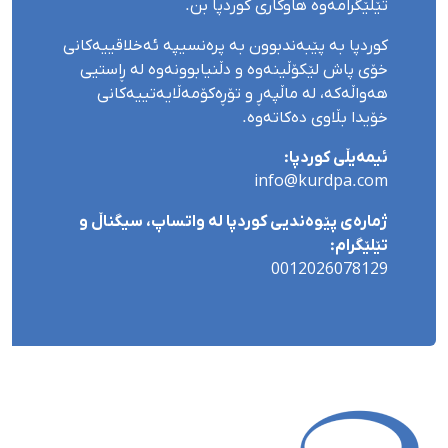
تێلێگرامەوە هاوکاری کوردپا بن.
کوردپا بە پێبەندبوون بە پرەنسیپە ئەخلاقییەکانی
خۆی پاش لێکۆڵینەوە و دڵنیابوونەوە لە ڕاستیی
هەواڵەکە، لە ماڵپەڕ و تۆڕەکۆمەڵایەتییەکانی
خۆیدا بڵاوی دەکاتەوە.
ئیمەیڵی کوردپا:
info@kurdpa.com
ژمارەی پێوەندیی کوردپا لە واتساپ، سیگناڵ و
تێلێگرام:
0012026078129