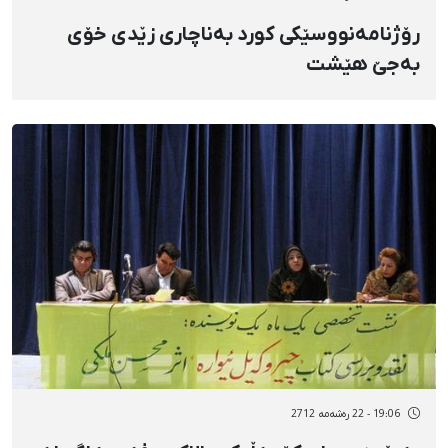
رۆژنامەنووسێکی کورد بەناچاری زێدی خۆی
بەجێ هێشت
19:06 - 22 رەشەمه 2712