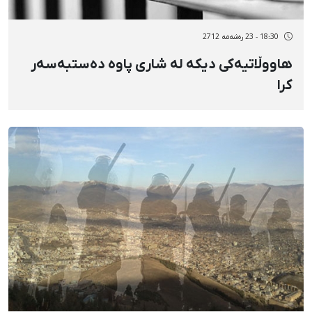
18:30 - 23 رەشەمه 2712
هاووڵاتیەکی دیکە لە شاری پاوە دەستبەسەر
کرا