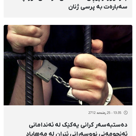
سەبارەت بە پرسی ژنان
13:35 - 25 رەشەمه 2712
دەستبەسەر کرانی یەکێک لە ئەندامانی
ئەنجومەنی نووسەرانی ئێران لە مەهاباد