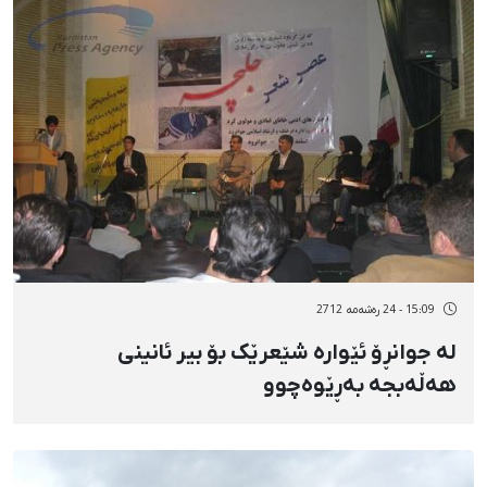
15:09 - 24 رەشەمه 2712
لە جوانڕۆ ئێوارە شێعرێک بۆ بیر ئانینی
هەڵەبجە بەڕێوەچوو