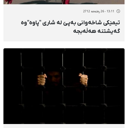
13:11 - 26 رەشەمه 2712
تیمێکی شاخەوانی بەپێ لە شاری "پاوە"وە
گه‌یشتنه‌ هه‌ڵه‌بجه‌