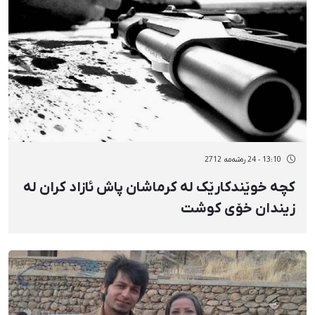
13:10 - 24 رەشەمه 2712
کچە خوێندکارێک لە کرماشان پاش ئازاد کران لە
زیندان خۆی کوشت