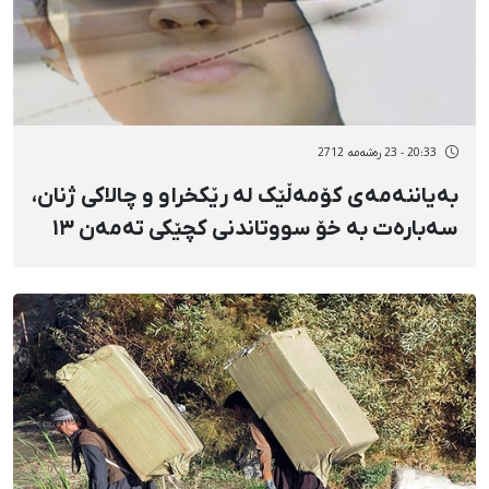
20:33 - 23 رەشەمه 2712
بەیاننەمەی کۆمەڵێک لە رێکخراو و چالاکی ژنان،
سەبارەت بە خۆ سووتاندنی کچێکی تەمەن ١٣
ساڵ لە مەریوان