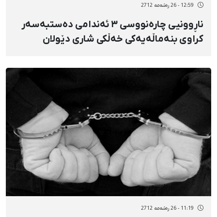
12:59 - 26 رەشەمه 2712
ناڕوونیی چارەنووسی ٣ ئەندامی دەستبەسەر
کراوی بنەماڵەیەکی خەڵکی شاری دێولان
11:19 - 26 رەشەمه 2712