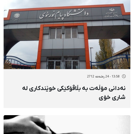
13:58 - 24 رەشەمه 2712
نەدانی مۆڵەت بە بڵاڤۆکێکی خوێندکاری لە
شاری خۆی