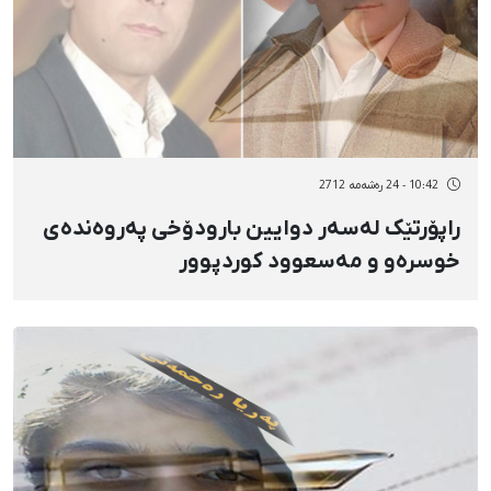
10:42 - 24 رەشەمه 2712
راپۆرتێک لەسەر دوایین بارودۆخی پەروەندەی
خوسرەو و مەسعوود کوردپوور