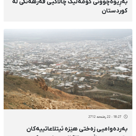
بەڕێوەچوونی کۆمەڵیک چالاکیی فەرهەنگی لە
کوردستان
18:27 - 22 رەشەمه 2712
بەردەوامیی زەختی هێزە ئیتلاعاتییەکان