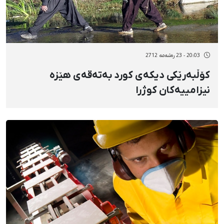
20:03 - 23 رەشەمه 2712
کۆڵبەرێکی دیکەی کورد بەتەقەی هێزە
نیزامییەکان کوژرا