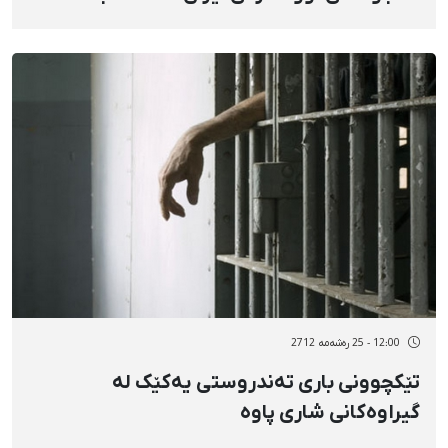
12:00 - 25 رەشەمه 2712
تێکچوونی باری تەندروستی یەکێک لە
گیراوەکانی شاری پاوە