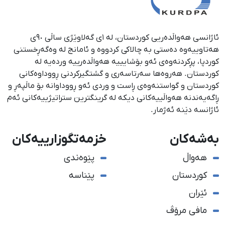
ئاژانسی هەواڵدەریی کوردستان، لە ١ی گەلاوێژی ساڵی ٩٠ی
هەتاوییەوە دەستی بە چالاکی کردووە و ئامانج لە وەگەڕخستنی
كوردپا، پڕكردنەوەی ئەو بۆشایییە هەواڵدەرییە وردەیە لە
كوردستان. هەروەها سەرتاسەری و گشتگیركردنی ڕووداوەكانی
كوردستان و گواستنەوەی ڕاست و وردی ئەو ڕووداوانە بۆ ماڵپەڕ و
ڕاگەیەندنە هەواڵییەكانی دیكە لە گرینگترین ستراتیژییەكانی ئەم
ئاژانسە دێنە ئەژمار.
بەشەکان
خزمەتگوزارییەکان
هەواڵ
پێوەندی
کوردستان
پێناسە
ئێران
مافی مرۆڤ