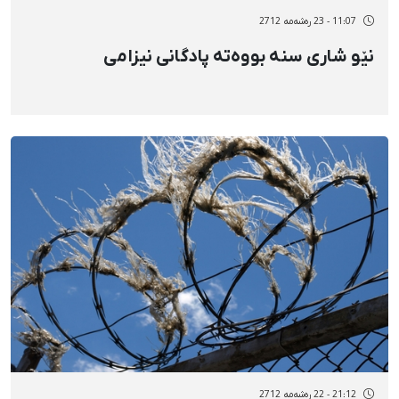
11:07 - 23 رەشەمه 2712
نێو شاری سنە بووەتە پادگانی نیزامی
21:12 - 22 رەشەمه 2712