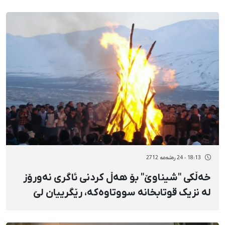
18:13 - 24 رەشەمه 2712
خەڵکی "شیناوێ" بۆ هەڵ کردنی ئاگری نەورۆز
لە نزیک قوتابخانە سووتاوەکە، رێگرییان لێ
دەکرێت