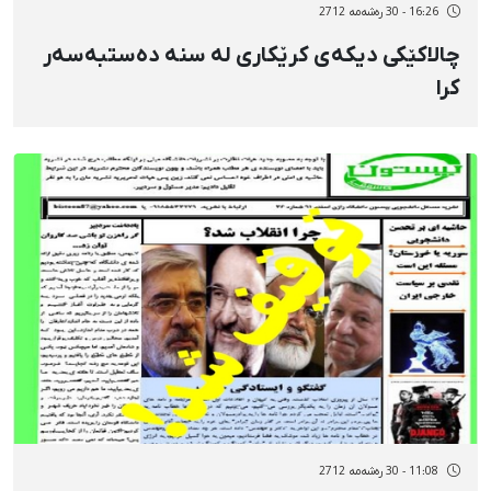
16:26 - 30 رەشەمه 2712
چالاکێکی دیکەی کرێکاری لە سنە دەستبەسەر
کرا
11:08 - 30 رەشەمه 2712