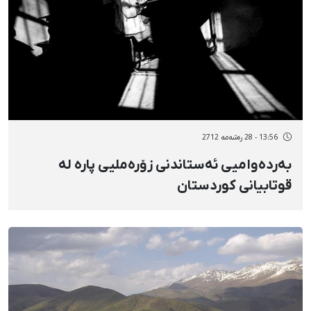
13:56 - 28 رەشەمه 2712
بەردەوامیی ئەستاندنی زۆرەملیی پارە لە
قوتابیانی کوردستان