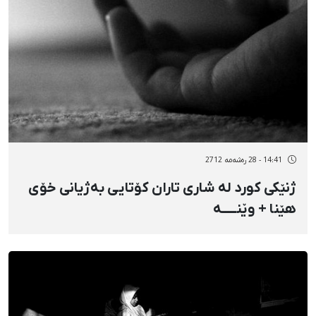
14:41 - 28 رەشەمه 2712
ژنێکی کورد لە شاری تاران کۆتایی بەژیانی خۆی
هێنا + وێنـــــە