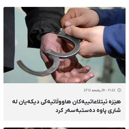
11:22 - 29 رەشەمه 2712
هێزە ئیتلاعاتییەکان هاووڵاتیەکی دیکەیان لە
شاری پاوە دەستبەسەر کرد