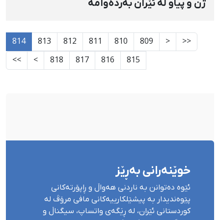
ژن و پیاو لە ئێران بەردەوامە
814
813
812
811
810
809
<
<<
>>
>
818
817
816
815
خوێنەرانی بەڕێز
ئێوە دەتوانن بە ناردنی هەواڵ و ڕاپۆرتەکانی
پێوەندیدار بە پیشێلکارییەکانی مافی مرۆڤ لە
کوردستانی ئێران، لە ڕێگەی واتساپ، سیگناڵ و