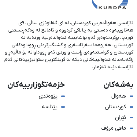
ئاژانسی هەواڵدەریی کوردستان، لە ١ی گەلاوێژی ساڵی ٩٠ی
هەتاوییەوە دەستی بە چالاکی کردووە و ئامانج لە وەگەڕخستنی
كوردپا، پڕكردنەوەی ئەو بۆشایییە هەواڵدەرییە وردەیە لە
كوردستان. هەروەها سەرتاسەری و گشتگیركردنی ڕووداوەكانی
كوردستان و گواستنەوەی ڕاست و وردی ئەو ڕووداوانە بۆ ماڵپەڕ و
ڕاگەیەندنە هەواڵییەكانی دیكە لە گرینگترین ستراتیژییەكانی ئەم
ئاژانسە دێنە ئەژمار.
بەشەکان
خزمەتگوزارییەکان
هەواڵ
پێوەندی
کوردستان
پێناسە
ئێران
مافی مرۆڤ