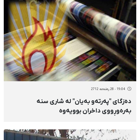
19:04 - 28 رەشەمه 2712
دەزگای "پەرتەو بەیان" لە شاری سنە
بەرەوڕووی داخران بوویەوە