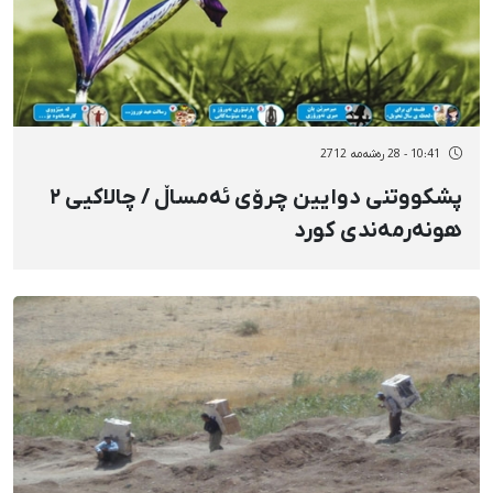
10:41 - 28 رەشەمه 2712
پشکووتنی دوایین چرۆی ئەمساڵ / چالاکیی ٢
هونەرمەندی کورد