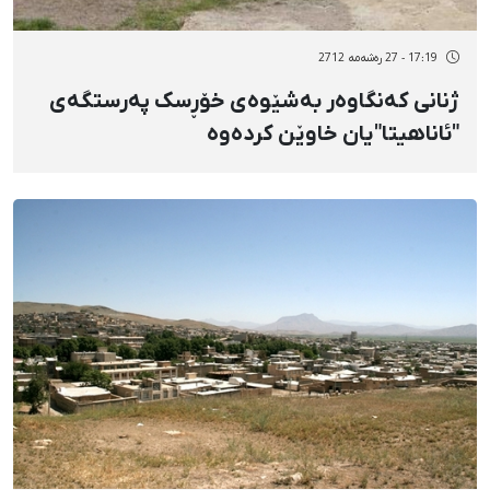
17:19 - 27 رەشەمه 2712
ژنانی کەنگاوەر بەشێوەی خۆڕسک پەرستگەی
"ئاناهیتا"یان خاوێن کردەوە