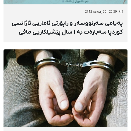
20:59 - 30 رەشەمه 2712
پەیامی سەرنووسەر و راپۆرتی ئاماریی ئاژانسی
کوردپا سەبارەت بە ١ ساڵ پێشێلکاریی مافی
مرۆڤ لە ناوچە کوردنشینەکان