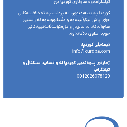
تێلێگرامەوە هاوکاری کوردپا بن.
کوردپا بە پێبەندبوون بە پرەنسیپە ئەخلاقییەکانی
خۆی پاش لێکۆڵینەوە و دڵنیابوونەوە لە ڕاستیی
هەواڵەکە، لە ماڵپەڕ و تۆڕەکۆمەڵایەتییەکانی
خۆیدا بڵاوی دەکاتەوە.
ئیمەیڵی کوردپا:
info@kurdpa.com
ژمارەی پێوەندیی کوردپا لە واتساپ، سیگناڵ و
تێلێگرام:
0012026078129