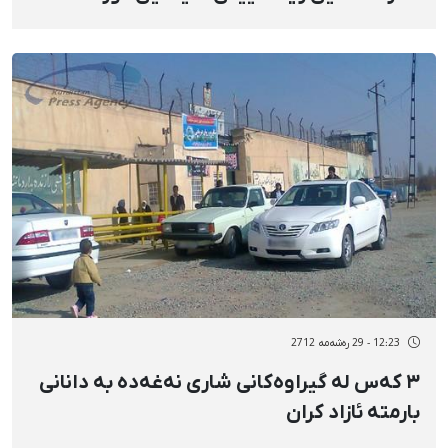
دەکرێت
12:23 - 29 رەشەمه 2712
٣ کەس لە گیراوەکانی شاری نەغەدە بە دانانی
بارمتە ئازاد کران