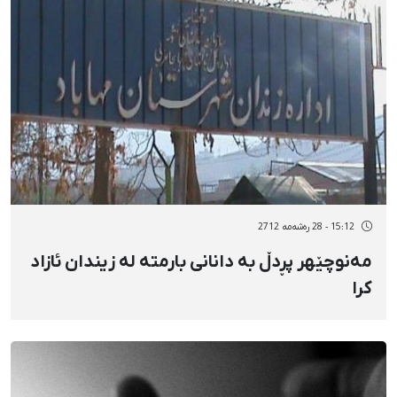
15:12 - 28 رەشەمه 2712
مەنوچێهر پڕدڵ بە دانانی بارمتە لە زیندان ئازاد
کرا