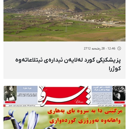
12:46 - 28 رەشەمه 2712
پزیشکێکی کورد لەلایەن ئیدارەی ئیتلاعاتەوە
کوژرا