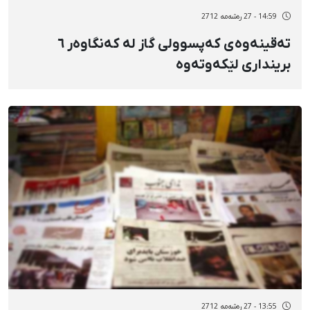
14:59 - 27 رەشەمه 2712
تەقینەوەی کەپسوولی گاز لە کەنگاوەر ٦
برینداری لێکەوتەوە
13:55 - 27 رەشەمه 2712