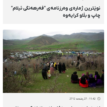
نوێترین ژمارەی وەرزنامەی "فەرهەنگی ئیلام"
چاپ و بڵاو کرایەوە
11:42 - 27 رەشەمه 2712