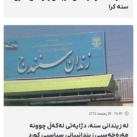
سنە کرا
13:47 - 29 رەشەمه 2712
لە زیندانی سنە، دژایەتی لەگەڵ چوونە
مەرەخەسیی زیندانییانی سیاسیی کورد