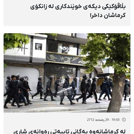
بڵاڤۆکێکی دیکەی خوێندکاری لە زانکۆی
کرماشان داخرا
19:50 - 29 رەشەمه 2712
لە کرماشانەوە یەگانی تایبەتی رەوانەی شاری