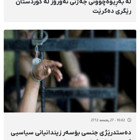
لە بەڕێوەچوونی جەژنی نەورۆز لە کوردستان
رێگری دەکرێت
10:02 - 27 رەشەمه 2712
دەستدرێژی جنسی بۆسەر زیندانیانی سیاسیی