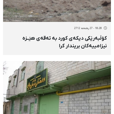
18:28 - 27 رەشەمه 2712
کۆڵبەرێکی دیکەی کورد بە تەقەی هێــزە
نیزامییەکان بریندار کرا