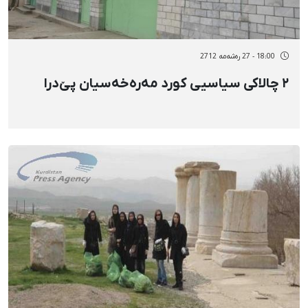
18:00 - 27 رەشەمه 2712
٢ چالاکی سیاسیی کورد مەرەخەسیان پێ‌درا