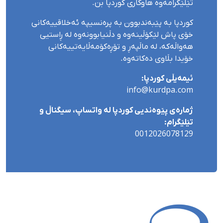
تێلێگرامەوە هاوکاری کوردپا بن.
کوردپا بە پێبەندبوون بە پرەنسیپە ئەخلاقییەکانی
خۆی پاش لێکۆڵینەوە و دڵنیابوونەوە لە ڕاستیی
هەواڵەکە، لە ماڵپەڕ و تۆڕەکۆمەڵایەتییەکانی
خۆیدا بڵاوی دەکاتەوە.
ئیمەیڵی کوردپا:
info@kurdpa.com
ژمارەی پێوەندیی کوردپا لە واتساپ، سیگناڵ و
تێلێگرام:
0012026078129