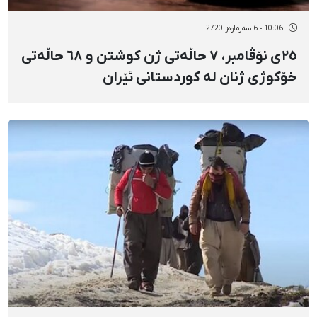
10:06 - 6 سەرماوەز 2720
٢٥ی نۆڤامبر، ٧ حاڵەتی ژن کوشتن و ٦٨ حاڵەتی
خۆکوژی ژنان لە کوردستانی ئێران