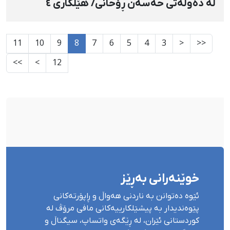
لە دەوڵەتی حەسەن ڕۆحانی/ هێڵکاری ٤
11
10
9
8
7
6
5
4
3
<
<<
>>
>
12
خوێنەرانی بەڕێز
ئێوە دەتوانن بە ناردنی هەواڵ و ڕاپۆرتەکانی
پێوەندیدار بە پیشێلکارییەکانی مافی مرۆڤ لە
کوردستانی ئێران، لە ڕێگەی واتساپ، سیگناڵ و