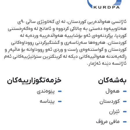
ئاژانسی هەواڵدەریی کوردستان، لە ١ی گەلاوێژی ساڵی ٩٠ی
هەتاوییەوە دەستی بە چالاکی کردووە و ئامانج لە وەگەڕخستنی
كوردپا، پڕكردنەوەی ئەو بۆشایییە هەواڵدەرییە وردەیە لە
كوردستان. هەروەها سەرتاسەری و گشتگیركردنی ڕووداوەكانی
كوردستان و گواستنەوەی ڕاست و وردی ئەو ڕووداوانە بۆ ماڵپەڕ و
ڕاگەیەندنە هەواڵییەكانی دیكە لە گرینگترین ستراتیژییەكانی ئەم
ئاژانسە دێنە ئەژمار.
بەشەکان
خزمەتگوزارییەکان
هەواڵ
پێوەندی
کوردستان
پێناسە
ئێران
مافی مرۆڤ