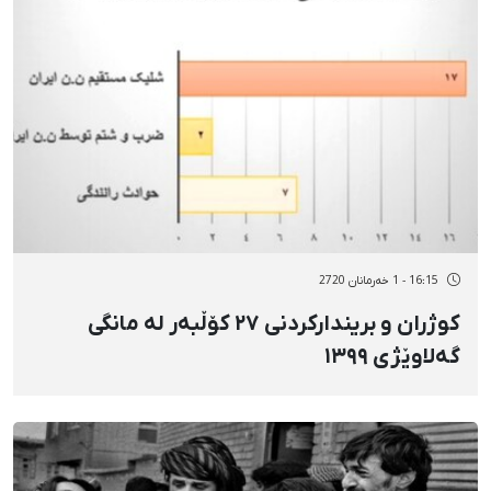
16:15 - 1 خەرمانان 2720
کوژران و بریندارکردنی ٢٧ کۆڵبەر لە مانگی
گەلاوێژی ١٣٩٩