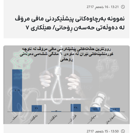
13:21 - 16 بانەمەڕ 2717
نموونە بەرچاوەکانی پێشڵێکردنی مافی مرۆڤ
لە دەوڵەتی حەسەن ڕۆحانی/ هێڵکاری ٧
13:50 - 15 بانەمەڕ 2717