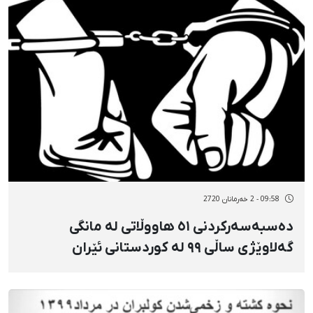
09:58 - 2 خەرمانان 2720
دەسبەسەرکردنی ٥١ هاووڵاتی لە مانگی
گەلاوێژی ساڵی ٩٩ لە کوردستانی ئێران