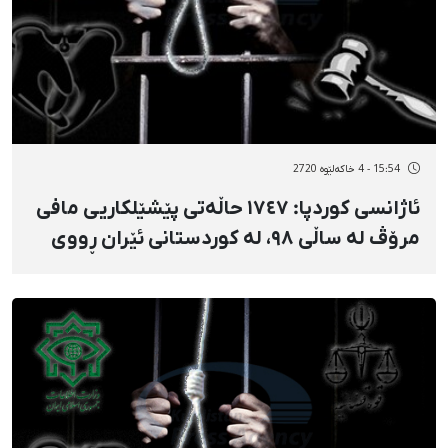
15:54 - 4 خاکەلێوه 2720
ئاژانسی کوردپا: ١٧٤٧ حاڵەتی پێشێلکاریی مافی
مرۆڤ لە ساڵی ٩٨، لە کوردستانی ئێران ڕووی
داوە