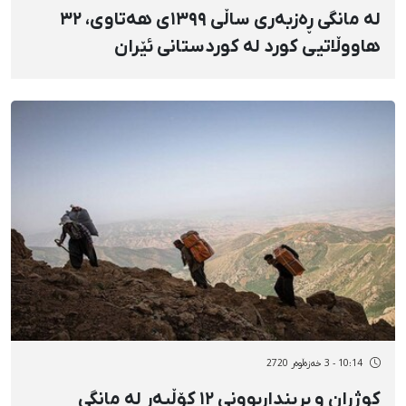
لە مانگی ڕەزبەری ساڵی ١٣٩٩ی هەتاوی، ٣٢
هاووڵاتیی کورد لە کوردستانی ئێران
دەسبەسەر کراون
10:14 - 3 خەزەڵوەر 2720
کوژران و برینداربوونی ١٢ کۆڵبەر لە مانگی