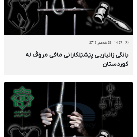
14:27 - 25 بانەمەڕ 2719
بانگی زانیاریی پێشێلکارانی مافی مرۆڤ لە
کوردستان