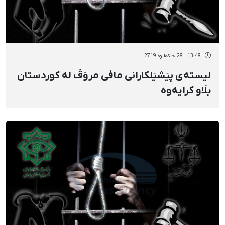
13:48 - 28 خاکەلێوه 2719
لیستەی پێشێلکارانی مافی مرۆڤ لە کوردستان
بڵاو کرایەوە