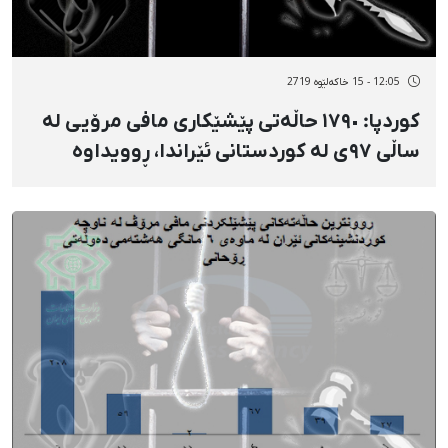
12:05 - 15 خاکەلێوه 2719
کوردپا: ١٧٩٠ حاڵەتی پێشێکاری مافی مرۆیی لە
ساڵی ٩٧ی لە کوردستانی ئێراندا، ڕوویداوە