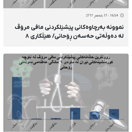
16:54 - 17 بانەمەڕ 2717
نموونە بەرچاوەکانی پێشێلکردنی مافی مرۆڤ
لە دەوڵەتی حەسەن ڕۆحانی/ هێڵکاری ٨