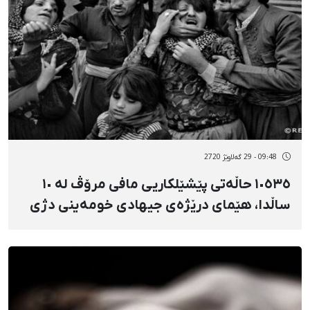
09:48 - 29 گەلاوێژ 2720
١٠٥٣٥ حاڵەتی پێشێلکاریی مافی مرۆڤ لە ١٠
ساڵدا، هێمای درێژەی جیهادی خومەینی دژی
کوردستان