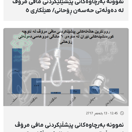
نموونە بەرچاوەکانی پێشێلێکردنی مافی مرۆڤ
لە دەوڵەتی حەسەن ڕۆحانی/ هێڵکاری ٥
12:45 - 13 بانەمەڕ 2717
نموونە بەرچاوەکانی پێشڵێکردنی مافی مرۆڤ