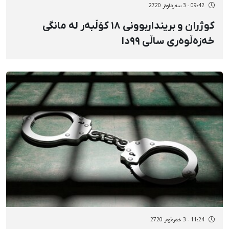
09:42 - 3 سەرماوەز 2720
کوژران و برینداربوونی ١٨ کۆڵبەر لە مانگی
خەزەڵوەری ساڵی ٩٩دا
11:24 - 3 خەزەڵوەر 2720