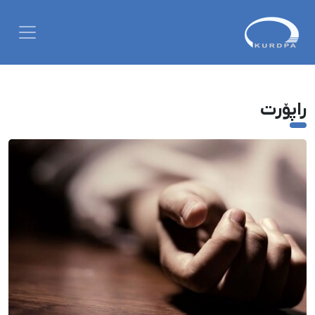
راپۆرت