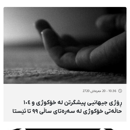
10:36 - 20 خەرمانان 2720
ڕۆژی جیهانیی پیشگرتن لە خۆکوژی و ١٠٤
حاڵەتی خۆکوژی لە سەرەتای ساڵی ٩٩ تا ئێستا
لە کوردستانی ڕۆژهەڵات