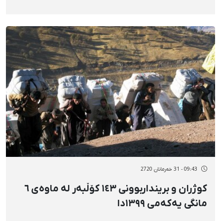
09:43 - 31 خەرمانان 2720
کوژران و برینداربوونی ١٤٣ کۆڵبەر لە ماوەی ٦
مانگی یەکەمی ١٣٩٩دا