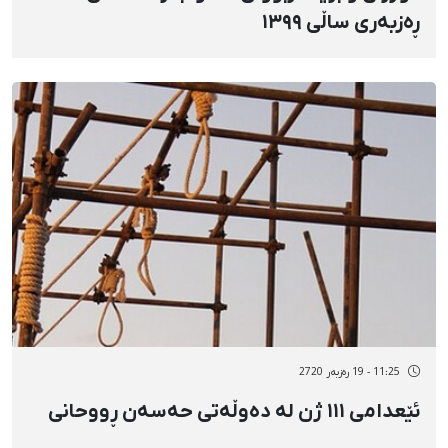
ڕەزبەری ساڵی ١٣٩٩
11:25 - 19 رەزبەر 2720
ئێعدامی ١١١ ژن لە دەوڵەتی حەسەن ڕووحانی