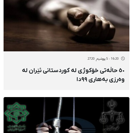
16:20 - 5 پووشپەڕ 2720
٥٠ حاڵەتی خۆکوژی لە کوردستانی ئێران لە
وەرزی بەهاری ٩٩دا