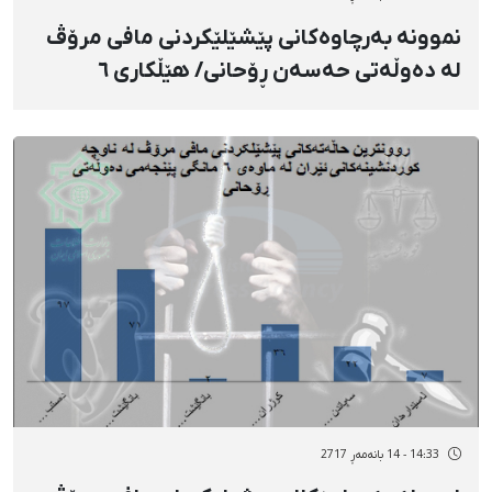
نموونە بەرچاوەکانی پێشێلێکردنی مافی مرۆڤ
لە دەوڵەتی حەسەن ڕۆحانی/ هێڵکاری ٦
14:33 - 14 بانەمەڕ 2717