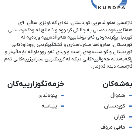
ئاژانسی هەواڵدەریی کوردستان، لە ١ی گەلاوێژی ساڵی ٩٠ی
هەتاوییەوە دەستی بە چالاکی کردووە و ئامانج لە وەگەڕخستنی
كوردپا، پڕكردنەوەی ئەو بۆشایییە هەواڵدەرییە وردەیە لە
كوردستان. هەروەها سەرتاسەری و گشتگیركردنی ڕووداوەكانی
كوردستان و گواستنەوەی ڕاست و وردی ئەو ڕووداوانە بۆ ماڵپەڕ و
ڕاگەیەندنە هەواڵییەكانی دیكە لە گرینگترین ستراتیژییەكانی ئەم
ئاژانسە دێنە ئەژمار.
بەشەکان
خزمەتگوزارییەکان
هەواڵ
پێوەندی
کوردستان
پێناسە
ئێران
مافی مرۆڤ