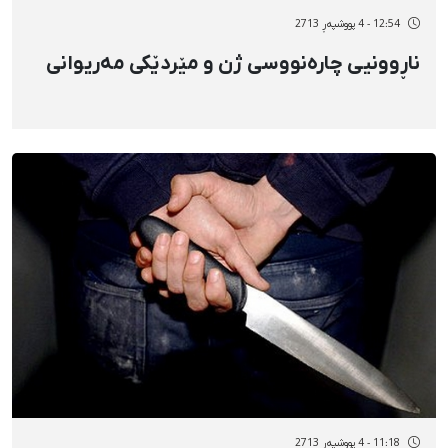
12:54 - 4 پووشپەڕ 2713
ناڕوونیی چارەنووسی ژن و مێردێکی مەریوانی
11:18 - 4 پووشپەڕ 2713