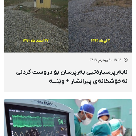
18:18 - 5 پووشپەڕ 2713
نابەرپرسیارەتیی بەرپرسان بۆ دروست کردنی
نەخۆشخانەی پیرانشار + وێنـــە