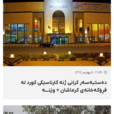
11:29 - 6 پووشپەڕ 2713
دەستبەسەر کرانی ژنە کارناسێکی کورد لە
فڕۆکەخانەی کرماشان + وێنـــە