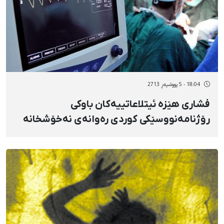
18:04 - 5 پووشپەڕ 2713
فشاری هێزە ئیتلاعاتییەکان باوکی
رۆژنامەنووسێکی کوردی رەوانەی نەخۆشخانە
کرد