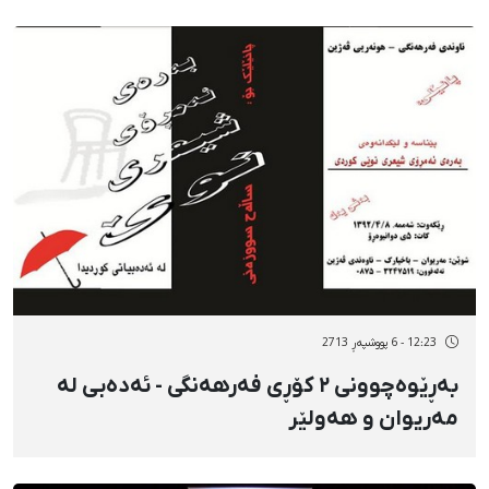
12:23 - 6 پووشپەڕ 2713
بەڕێوەچوونی ٢ کۆڕی فەرهەنگی - ئەدەبی لە
مەریوان و هەولێر