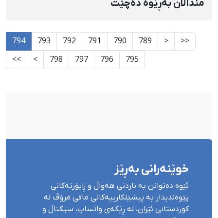
منداڵان بەڕێوە دەچێت
794
793
792
791
790
789
<
<<
>>
>
798
797
796
795
خوێنەرانی بەڕێز
ئێوە دەتوانن بە ناردنی هەواڵ و ڕاپۆرتەکانی
پێوەندیدار بە پیشێلکارییەکانی مافی مرۆڤ لە
کوردستانی ئێران، لە ڕێگەی واتساپ، سیگناڵ و