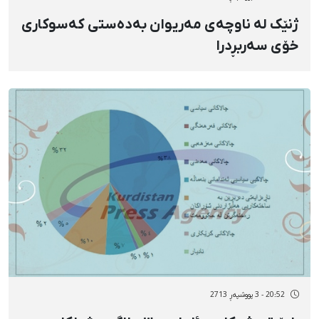
ژنێک لە ناوچەی مەریوان بەدەستی کەسوکاری
خۆی سەربڕدرا
20:52 - 3 پووشپەڕ 2713