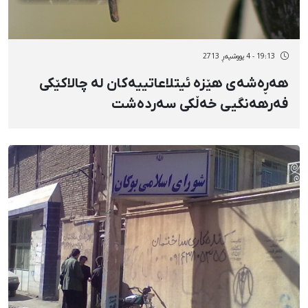
19:13 - 4 پووشپەڕ 2713
هەڕەشەی هێزە ئیتلاعاتییەکان لە چالاکێکی
فەرهەنگیی خەڵکی سەردەشت