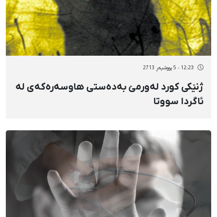
12:23 - 5 پووشپەڕ 2713
ژنێکی کورد لەورمێ بەدەستی هاوسەرەکەی لە
ئاگردا سووتا