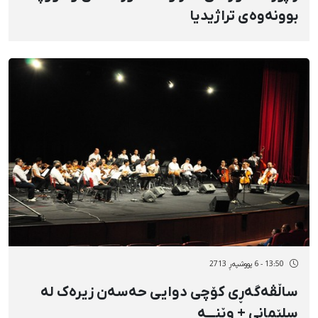
بوونەوەی تراژیدیا
13:50 - 6 پووشپەڕ 2713
ساڵڤەگەڕی کۆچی دوایی حەسەن زیرەک لە
سلێمانی + وێنـــە