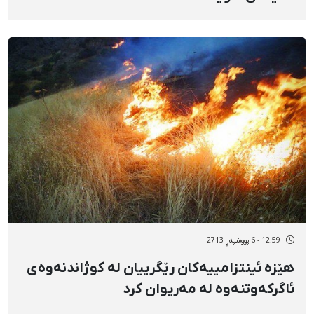
12:59 - 6 پووشپەڕ 2713
هێزە ئینتزامییەکان رێگرییان لە کوژاندنەوەی
ئاگرکەوتنەوە لە مەریوان کرد