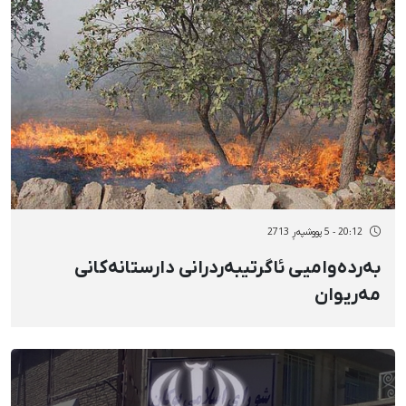
20:12 - 5 پووشپەڕ 2713
بەردەوامیی ئاگرتیبەردرانی دارستانەکانی
مەریوان