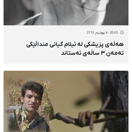
20:02 - 4 پووشپەڕ 2713
هەڵەی پزیشکی لە ئیلام گیانی منداڵێکی
تەمەن ٣ ساڵەی ئەستاند