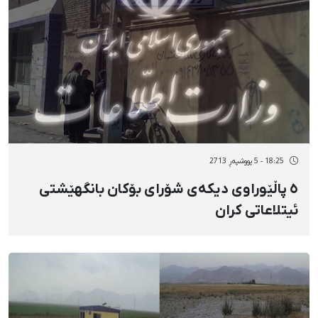
18:25 - 5 پووشپەڕ 2713
٥ پاڵێوراوی دیکەی شۆرای بۆکان بانگهێشتی
ئیتلاعاتی کران