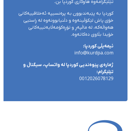
تێلێگرامەوە هاوکاری کوردپا بن.
کوردپا بە پێبەندبوون بە پرەنسیپە ئەخلاقییەکانی
خۆی پاش لێکۆڵینەوە و دڵنیابوونەوە لە ڕاستیی
هەواڵەکە، لە ماڵپەڕ و تۆڕەکۆمەڵایەتییەکانی
خۆیدا بڵاوی دەکاتەوە.
ئیمەیڵی کوردپا:
info@kurdpa.com
ژمارەی پێوەندیی کوردپا لە واتساپ، سیگناڵ و
تێلێگرام:
0012026078129