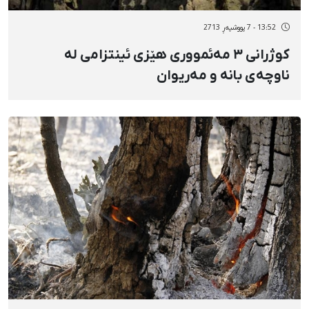
13:52 - 7 پووشپەڕ 2713
کوژرانی ٣ مەئمووری هێزی ئینتزامی لە
ناوچەی بانە و مەریوان