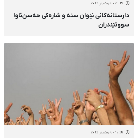
20:19 - 6 پووشپەڕ 2713
دارستانەکانی نێوان سنە و شارەکی حەسن‌ئاوا
سووتێندران
19:38 - 6 پووشپەڕ 2713