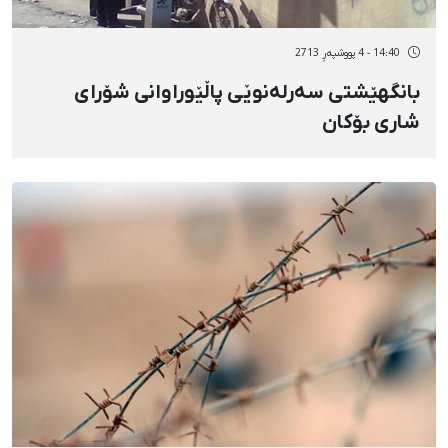
14:40 - 4 پووشپەڕ 2713
بانگهێشتی سەرلەنوێی پاڵێوراوانی شۆرای
شاری بۆکان