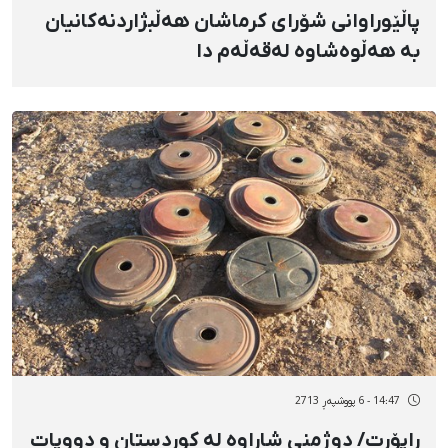
پاڵێوراوانی شۆرای کرماشان هەڵبژاردنەکانیان
بە هەڵوەشاوە لەقەڵەم دا
14:47 - 6 پووشپەڕ 2713
راپۆرت/ دوژمنی شاراوە لە کوردستان و دووپات