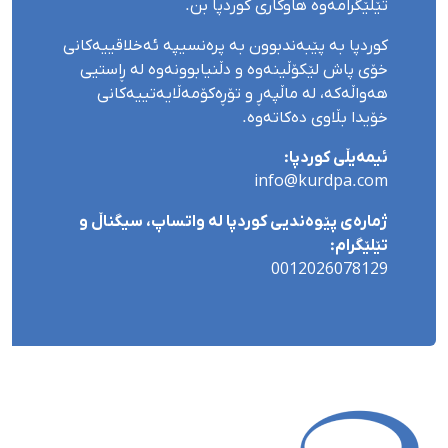
تێلێگرامەوە هاوکاری کوردپا بن.
کوردپا بە پێبەندبوون بە پرەنسیپە ئەخلاقییەکانی
خۆی پاش لێکۆڵینەوە و دڵنیابوونەوە لە ڕاستیی
هەواڵەکە، لە ماڵپەڕ و تۆڕەکۆمەڵایەتییەکانی
خۆیدا بڵاوی دەکاتەوە.
ئیمەیڵی کوردپا:
info@kurdpa.com
ژمارەی پێوەندیی کوردپا لە واتساپ، سیگناڵ و
تێلێگرام:
0012026078129