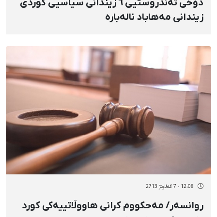
دۆخی تەندروستیی ٦ زیندانی سیاسیی کوردی
زیندانی مەهاباد نالەبارە
12:08 - 7 گەلاوێژ 2713
روانسەر/ مەحکووم کرانی هاووڵاتییەکی کورد