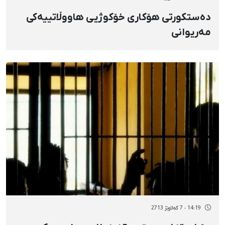
دەستکورتی هۆکاری خۆکوژیی هاووڵاتییەکی
مەریوانی
14:19 - 7 گەلاوێژ 2713