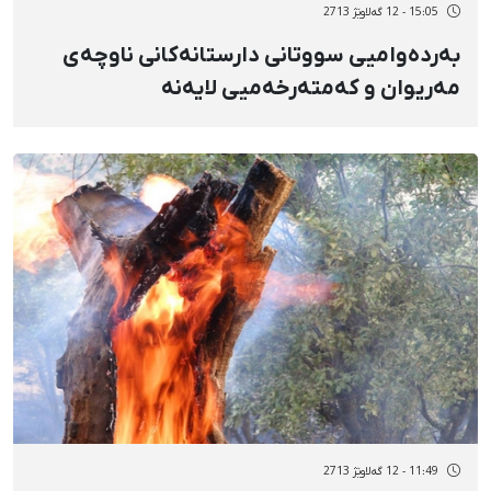
15:05 - 12 گەلاوێژ 2713
بەردەوامیی سووتانی دارستانەکانی ناوچەی
مەریوان و کەمتەرخەمیی لایەنە
پەیوەندیدارەکان
11:49 - 12 گەلاوێژ 2713