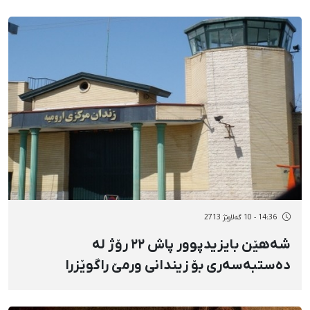
14:36 - 10 گەلاوێژ 2713
شەهێن بایزیدپوور پاش ٢٢ رۆژ لە
دەستبەسەری بۆ زیندانی ورمێ راگوێزرا