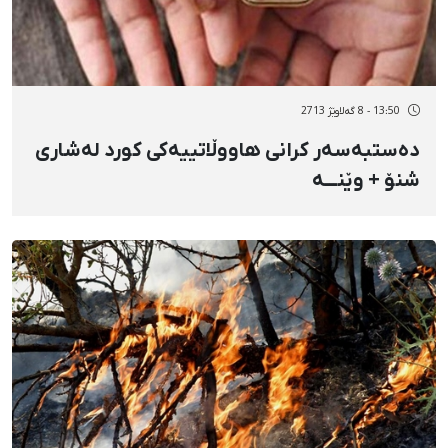
13:50 - 8 گەلاوێژ 2713
دەستبەسەر کرانی هاووڵاتییەکی کورد لەشاری
شنۆ + وێنـــه