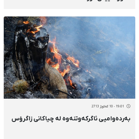
19:01 - 10 گەلاوێژ 2713
بەردەوامیی ئاگرکەوتنەوە لە چیاکانی زاگرۆس