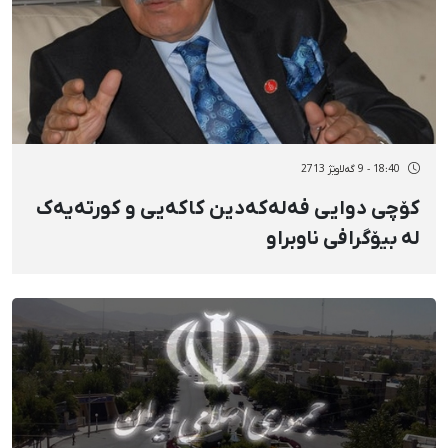
18:40 - 9 گەلاوێژ 2713
کۆچی دوایی فەلەکەدین کاکەیی و کورتەیەک
لە بیۆگرافی ناوبراو