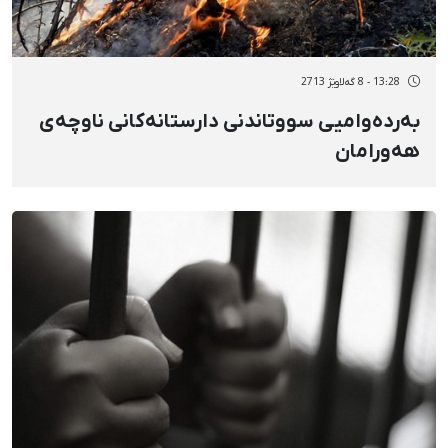
13:28 - 8 گەلاوێژ 2713
بەردەوامیی سووتاندنی دارستانەکانی ناوچەی
هەورامان