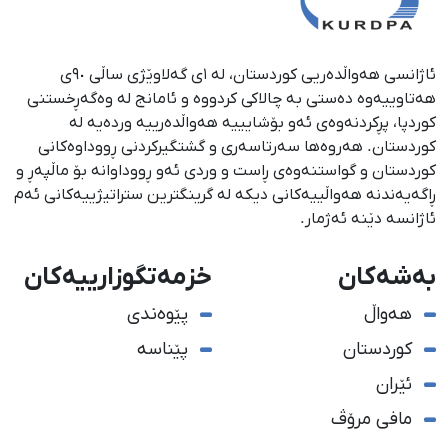
ئاژانسی هەواڵدەریی کوردستان، لە ١ی گەلاوێژی ساڵی ٩٠ی
هەتاوییەوە دەستی بە چالاکی کردووە و ئامانج لە وەگەڕخستنی
كوردپا، پڕكردنەوەی ئەو بۆشایییە هەواڵدەرییە وردەیە لە
كوردستان. هەروەها سەرتاسەری و گشتگیركردنی ڕووداوەكانی
كوردستان و گواستنەوەی ڕاست و وردی ئەو ڕووداوانە بۆ ماڵپەڕ و
ڕاگەیەندنە هەواڵییەكانی دیكە لە گرینگترین ستراتیژییەكانی ئەم
ئاژانسە دێنە ئەژمار.
بەشەکان
خزمەتگوزارییەکان
هەواڵ
پێوەندی
کوردستان
پێناسە
ئێران
مافی مرۆڤ