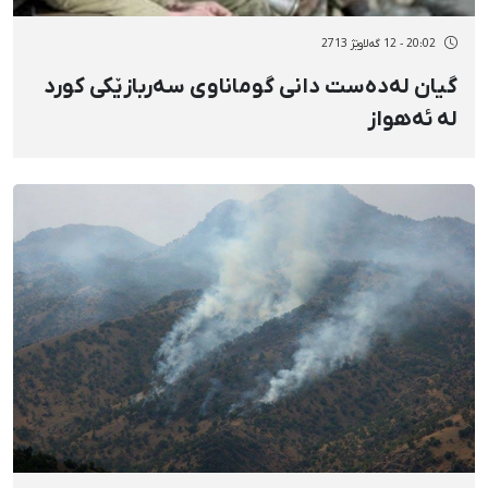
20:02 - 12 گەلاوێژ 2713
گیان لەدەست دانی گوماناوی سەربازێکی کورد
لە ئەهواز