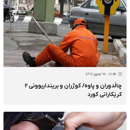
12:38 - 10 گەلاوێژ 2713
چاڵدوران و پاوە/ کوژران و برینداربوونی ٢
کرێکارانی کورد