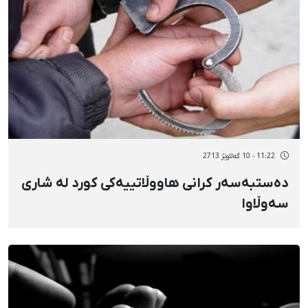
11:22 - 10 گەلاوێژ 2713
دەستبەسەر کرانی هاووڵاتییەکی کورد لە شاری
سەوڵاوا