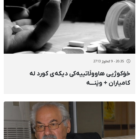
20:35 - 9 گەلاوێژ 2713
خۆکوژیی هاووڵاتییەکی دیکەی کورد لە
کامیاران + وێنـــە