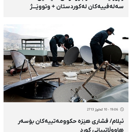
سەلەفییەکان لەکوردستان + وتووێـــژ
19:06 - 10 گەلاوێژ 2713
ئیلام/ فشاری هێزە حکوومەتییەکان بۆسەر
هاووڵاتییانی کورد