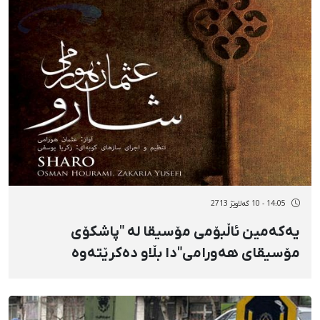
14:05 - 10 گەلاوێژ 2713
یەکەمین ئاڵبۆمی مۆسیقا لە "پاشکۆی
مۆسیقای هەورامی"دا بڵاو دەکرێتەوە