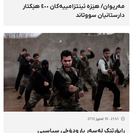
مەریوان/ هێزە ئینتزامییەکان ٤٠٠ هێکتار
دارستانیان سووتاند
21:51 - 10 گەلاوێژ 2713
راپۆرتێک لەسەر بارودۆخی سیاسیی