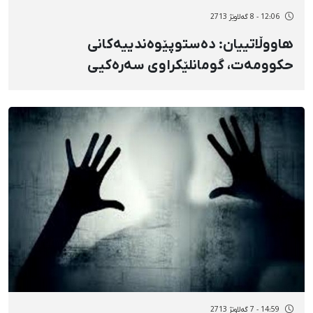
12:06 - 8 گەلاوێژ 2713
هاووڵاتییان: دەستوپێوەندییەکانی
حکوومەت، گومانلێکراوی سەرەکیی
ئاگرکەوتنەوەکانن
14:59 - 7 گەلاوێژ 2713