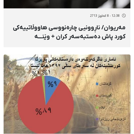
12:38 - 8 گەلاوێژ 2713
مەریوان/ ناڕوونیی چارەنووسی هاووڵاتییەکی
کورد پاش دەستبەسەر کران + وێنـــه