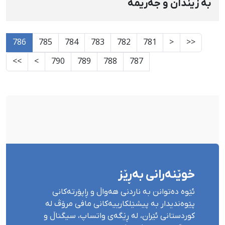
بە زیندان و جەریمە
786
785
784
783
782
781
<
<<
>>
>
790
789
788
787
خوێنەرانی بەڕێز
ئێوە دەتوانن بە ناردنی هەواڵ و ڕاپۆرتەکانی
پێوەندیدار بە پیشێلکارییەکانی مافی مرۆڤ لە
کوردستانی ئێران، لە ڕێگەی واتساپ، سیگناڵ و