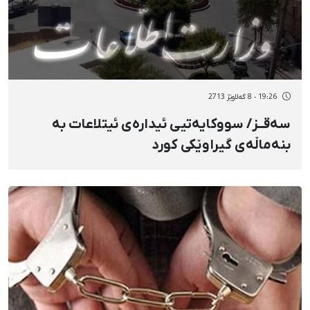
19:26 - 8 گەلاوێژ 2713
سەقــز/ سووکایەتیی ئیدارەی ئیتلاعات بە
بنەماڵەی گیراوێکی کورد