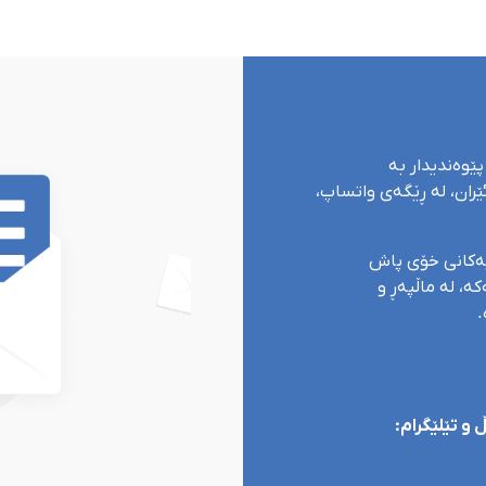
زراندنی راگەیەنراوە
پێوەندیدار بە
ران، لە ڕێگەی واتساپ،
یەکانی خۆی پاش
ە، لە ماڵپەڕ و
.
و تێلێگرام: