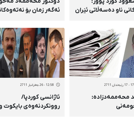
وود كورد پوور:
دوكتور محەممەد مەحو
انی ناو دەسەڵاتی ئێران
ئەگەر زمان بۆ نەتەوەكان
امەی سیاسییان بۆ
تر تەنیا ناسنامەی
ژاردن نیە
نەتەوەیی بێت، ئەوا بۆ ك
ناسنامەی رامیاریشە
ەندان 2711
12:58 - 26 بەفرانبار 2711
د محەممەدزادە:
ئاژانسی كوردپا/
ومەنی
روونكردنەوەی بایكوت و
امەنووسانی رۆژهەڵات
هەڵوێستی حیزبە
مەزراوە، بەڵكوو
كوردییەكان
ەی دەسپێشخەر بۆ