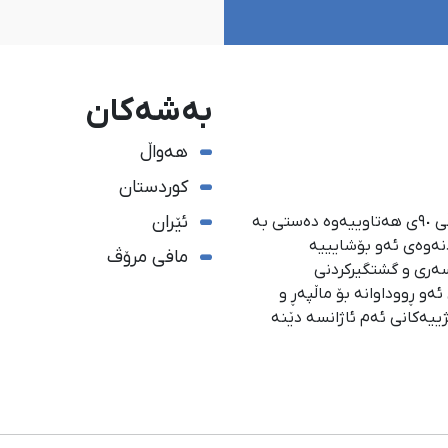
بەشەکان
هەواڵ
کوردستان
ئێران
ئاژانسی هەواڵدەریی کوردستان، لە ١ی گەلاوێژی ساڵی ٩٠ی هەتاوییەوە دەستی بە
دنەوەی ئەو بۆشایییە
مافی مرۆڤ
سەری و گشتگیركردنی
و ڕووداوانە بۆ ماڵپەڕ و
ژییەكانی ئەم ئاژانسە دێنە