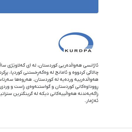
چالاکی کردووە و ئامانج لە وەگەڕخستنی كوردپا، پڕكر
هەواڵدەرییە وردەیە لە كوردستان. هەروەها سەرتا
ڕووداوەكانی كوردستان و گواستنەوەی ڕاست و وردی ئە
ڕاگەیەندنە هەواڵییەكانی دیكە لە گرینگترین ستراتی
ئەژمار.