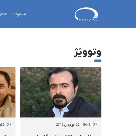
سەرەتا
هەو
وتووێژ
19:48 - 22 جۆزەردان 2712
09:55 - 8 رە