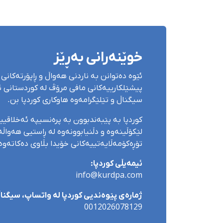
دامە
خوێنەرانی بەڕێز
ئێوە دەتوانن بە ناردنی هەواڵ و ڕاپۆرتەکانی 
پیشێلکارییەکانی مافی مرۆڤ لە کوردستانی ئێ
سیگناڵ و تێلێگرامەوە هاوکاری کوردپا بن.
کوردپا بە پێبەندبوون بە پرەنسیپە ئەخلاقی
لێکۆڵینەوە و دڵنیابوونەوە لە ڕاستیی هەواڵەک
تۆڕەکۆمەڵایەتییەکانی خۆیدا بڵاوی دەکاتەوە
ئیمەیڵی کوردپا:
info@kurdpa.com
ژمارەی پێوەندیی کوردپا لە واتساپ، سیگناڵ 
0012026078129