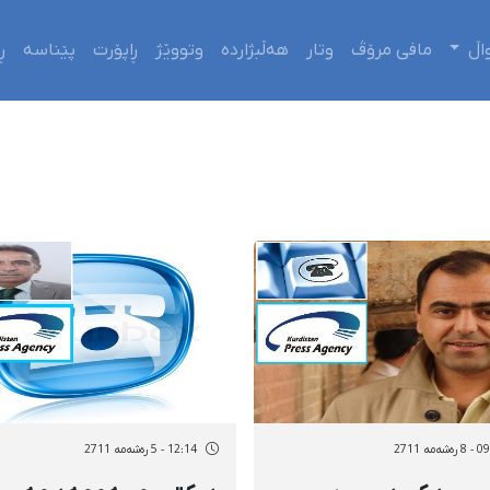
اڵ
مافی مرۆڤ
وتار
هەڵبژاردە
وتووێژ
ڕاپۆرت
پێناسە
ڕ
شەمه 2711
12:14 - 5 رەشەمه 2711