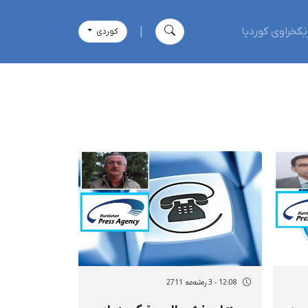
ێکخراوی کوردپا
|
كوردی
12:08 - 3 رەشەمه 2711