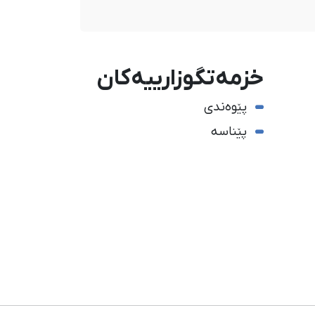
خزمەتگوزارییەکان
پێوەندی
پێناسە