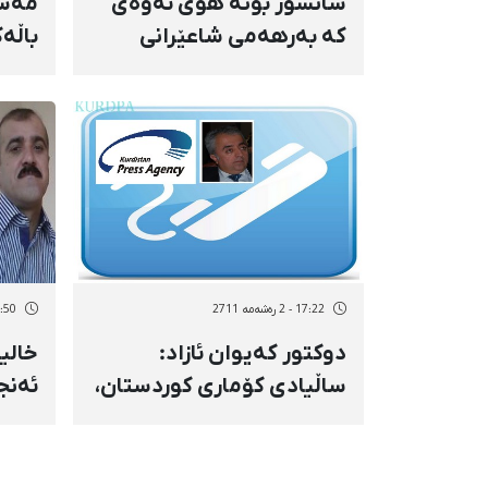
سانسۆر بۆتە هۆی ئەوەی
مەسع
كە بەرهەمی شاعێرانی
باڵەك
كوردستانی ئێران نەكرێنە
بەرن
فارسی
هەڵب
17:22 - 2 رەشەمه 2711
17:50 - 17 رێب
دوكتور كەیوان ئازاد:
خالی
ساڵیادی كۆماری كوردستان،
ئەنج
سەرەتایەكە بۆ ئەزموونی
رۆژن
داهاتوو لە كوردستانی
دانە
گەورەدا
دەست