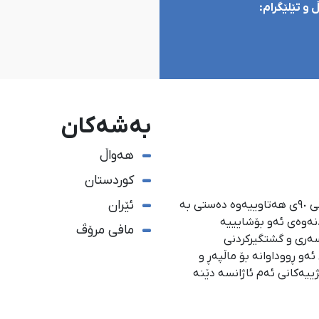
و تێلێگرام:
بەشەکان
هەواڵ
کوردستان
ئێران
ئاژانسی هەواڵدەریی کوردستان، لە ١ی گەلاوێژی ساڵی ٩٠ی هەتاوییەوە دەستی بە
دنەوەی ئەو بۆشایییە
مافی مرۆڤ
سەری و گشتگیركردنی
و ڕووداوانە بۆ ماڵپەڕ و
ژییەكانی ئەم ئاژانسە دێنە