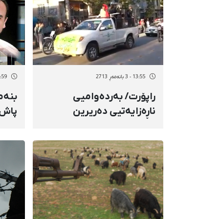
13:55 - 3 بانەمەڕ 2713
19:59 - 2 بان
راپۆرت/ بەردەوامیی
بنەم
ناڕەزایەتیی دەریرین
لەهەمبەر رووداوەکانی
رۆڵە
مەریوان