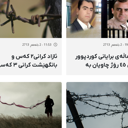
ەمەڕ 2713
11:53 - 2 بانەمەڕ 2713
اڵەی برایانی کوردپوور
ئازاد كرانی‌٢ كه‌س‌ و
پاش ٤٥ رۆژ چاویان بە
بانگهێشت كرانی‌ ٣ ك
کانیان کەوت
دیكه‌ بۆ ئیتلاعاتی‌ نه‌غه‌ده