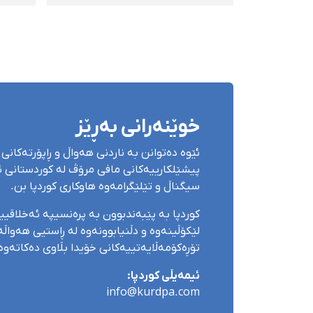
پشتگیریی لە کۆڵبەرانی
گرژی
کورد رابگەیەنین!
خوێنەرانی بەڕێز
ئێوە دەتوانن بە ناردنی هەواڵ و ڕاپۆرتەکانی 
پیشێلکارییەکانی مافی مرۆڤ لە کوردستانی ئێ
سیگناڵ و تێلێگرامەوە هاوکاری کوردپا بن.
کوردپا بە پێبەندبوون بە پرەنسیپە ئەخلاقی
لێکۆڵینەوە و دڵنیابوونەوە لە ڕاستیی هەواڵەک
تۆڕەکۆمەڵایەتییەکانی خۆیدا بڵاوی دەکاتەوە
ئیمەیڵی کوردپا:
info@kurdpa.com