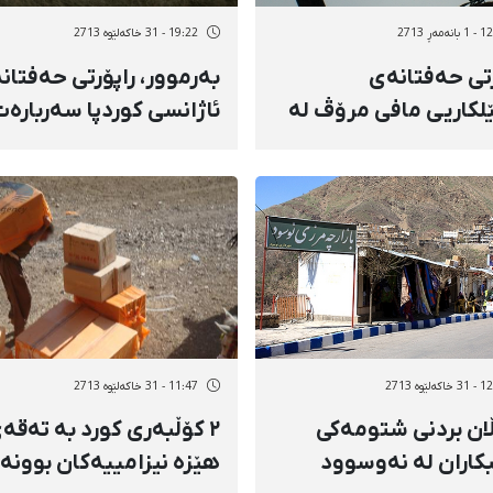
ەمەڕ 2713
19:22 - 31 خاکەلێوه 2713
رتی حەفتانەی
بەرموور، راپۆرتی حەفتان
لکاریی مافی مرۆڤ لە
ئاژانسی کوردپا سەربارە
ە کوردنشینەکانی ئێران
بەپرسی ژنان
ەلێوه 2713
11:47 - 31 خاکەلێوه 2713
ڵان بردنی شتومەکی
٢ کۆڵبەری کورد بە تەقە
کاران لە نەوسوود
‌هێزە نیزامییەکان بوونە