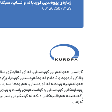
ژمارەی پێوەندیی کوردپا لە واتساپ، سیگناڵ 
0012026078129
چالاکی کردووە و ئامانج لە وەگەڕخستنی كوردپا، پڕكر
هەواڵدەرییە وردەیە لە كوردستان. هەروەها سەرتا
ڕووداوەكانی كوردستان و گواستنەوەی ڕاست و وردی ئە
ڕاگەیەندنە هەواڵییەكانی دیكە لە گرینگترین ستراتی
ئەژمار.