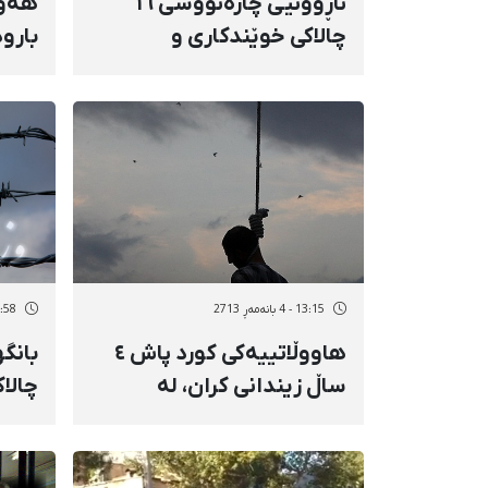
ناڕوونیی چارەنووسی ١٦
هەول
چالاکی خوێندکاری و
بارو
مەزهەبیی کورد
ژنان
+ وێـ
13:15 - 4 بانەمەڕ 2713
11:58 - 4 بان
هاووڵاتییەکی کورد پاش ٤
بانگ
ساڵ زیندانی کران، لە
چالا
سێدارە درا
ئیدا
سنە