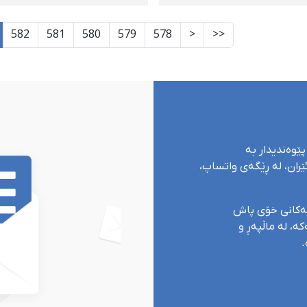
ی لێکەوتەوە
قوربانی
582
581
580
579
578
<
<<
پێوەندیدار بە
ران، لە ڕێگەی واتساپ،
یەکانی خۆی پاش
ە، لە ماڵپەڕ و
.