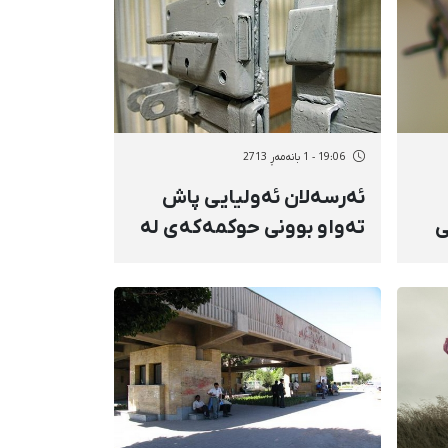
19:06 - 1 بانەمەڕ 2713
ئەرسەلان ئەولیایی پاش
ه‌سی‌
تەواو بوونی حوکمەکەی لە
‌
زیندان ئازاد کرا