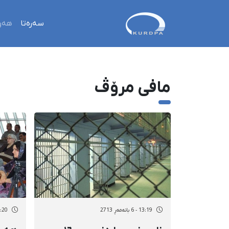
سەرەتا
هەو
مافی مرۆڤ
13:19 - 6 بانەمەڕ 2713
01:20 - 6 بان