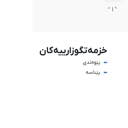
خزمەتگوزارییەکان
پێوەندی
پێناسە