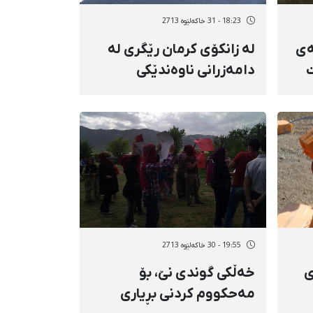
18:23 - 31 خاکەلێوه 2713
ەی
لە زانکۆی کرمان رێگری لە
ت
دامەزرانی ناوەندێکی
فەرهەنگیی کوردی کرا
19:55 - 30 خاکەلێوه 2713
ی
خەڵکی گوندی نێ، بۆ
مەحکووم کردنی بڕیاری