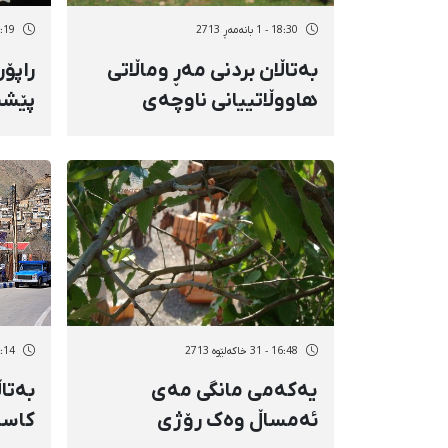
18:30 - 1 بانەمەڕ 2713
12:19 - 1 بان
بەتاڵان بردنی مەڕ وماڵاتی
راپۆ
هاووڵاتییانی ناوچەی
پێشێ
دیواندەرە
ناوچ
16:48 - 31 خاکەلێوه 2713
12:14 - 31 خاک
یەکەمی مانگی مەی
بەتا
ئەمساڵ وەک رۆژی
کاسب