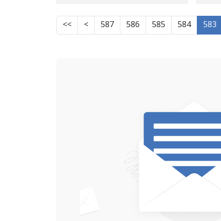
داگای مەریوان، واژۆ کۆ
دەکەنەوە
>>
>
587
586
585
584
583