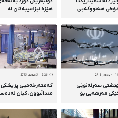
ێر/ لە سمینارێکدا
کۆڵبەرێکی کورد بەتەقە
دۆخی هەنووکەیی
هێزە نیزامییەکان لە
ی رۆژهەڵات تاوتوێ کرا
سەردەشت بریندار کرا
ـنە
ەمەڕ 2713
19:26 - 3 بانەمەڕ 2713
هێشتی سەرلەنوێی
کەمتەرخەمیی پزیشکی
کێکی مەزهەبی بۆ
منداڵبوون، گیان لەدەس
رەی ئیتلاعاتی شاری
دانی منداڵێکی لێکەوتەو