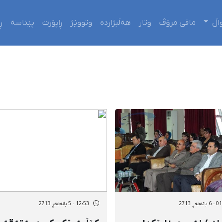
اڵ
مافی مرۆڤ
وتار
هەڵبژاردە
وتووێژ
ڕاپۆرت
پێناسە
ڕ
ەمەڕ 2713
12:53 - 5 بانەمەڕ 2713