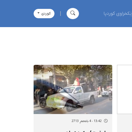
ێکخراوی کوردپا
|
كوردی
13:42 - 4 بانەمەڕ 2713