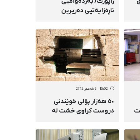
ی
راپۆرت/ بەردەوامیی
ناڕەزایەتیی دەریرین
لەهەمبەر رووداوەکانی
مەریوان+ تەکمیلی
15:02 - 3 بانەمەڕ 2713
٥٠ هەزار پۆلی خوێندنی
ت
دروست کراوی خشت لە
ە
ئێران بوونی هەیە