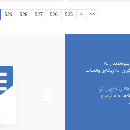
\"بەرەنگاربوونەوە لەگە
قاچاخ\"
529
528
527
526
525
<
<<
پێوەندیدار بە
ران، لە ڕێگەی واتساپ،
یەکانی خۆی پاش
ە، لە ماڵپەڕ و
.