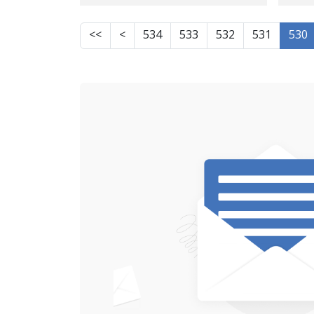
ڵ
سەقز و ئەمنییەتی کردنی
زانکۆ
>>
>
534
533
532
531
530