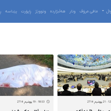
اڵ
مافی مرۆڤ
وتار
هەڵبژاردە
وتووێژ
ڕاپۆرت
پێناسە
ڕ
وشپەڕ 2714
18:53 - 19 پووشپەڕ 2714