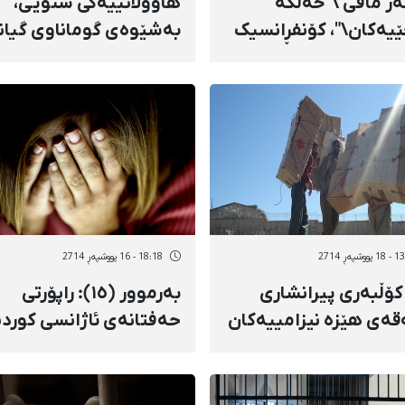
ر مافی \"خەڵکە
هاووڵاتییەکی شنۆیی،
یەکان\"، کۆنفڕانسیک
بەشێوەی گوماناوی گیان
نێڤ بەڕێوەچوو
لەدەست دا/ فەرماندەر
سوپا هەڕەشەی کوشتنی
لێکردبوو
وشپەڕ 2714
18:18 - 16 پووشپەڕ 2714
كۆڵبەری پیرانشاری
بەرموور (١٥): راپۆرتی
قەی هێزە نیزامییەكان
حەفتانەی ئاژانسی کوردپ
 قوربانی
سەبارەت بە پرسی ژنان