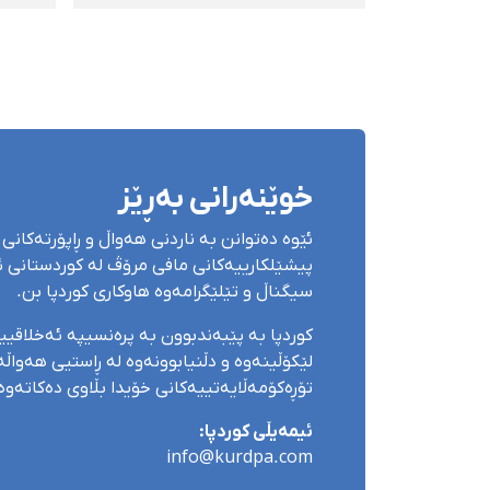
کوژرانی لاوێکی مەریوانی
کران
دەبوێرێت
خوێنەرانی بەڕێز
ئێوە دەتوانن بە ناردنی هەواڵ و ڕاپۆرتەکانی 
پیشێلکارییەکانی مافی مرۆڤ لە کوردستانی ئێ
سیگناڵ و تێلێگرامەوە هاوکاری کوردپا بن.
کوردپا بە پێبەندبوون بە پرەنسیپە ئەخلاقی
لێکۆڵینەوە و دڵنیابوونەوە لە ڕاستیی هەواڵەک
تۆڕەکۆمەڵایەتییەکانی خۆیدا بڵاوی دەکاتەوە
ئیمەیڵی کوردپا:
info@kurdpa.com