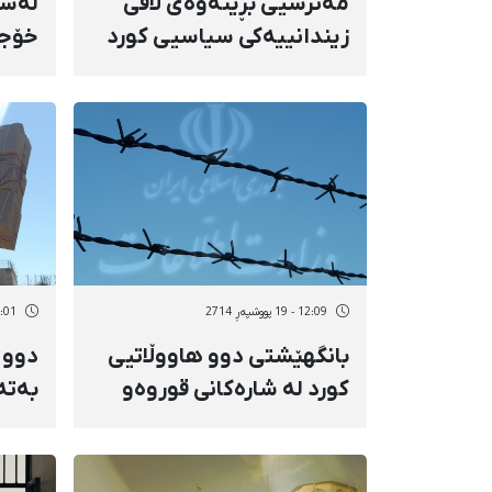
مەترسیی بڕینەوەی لاقی
لەسە
زیندانییەکی سیاسیی کورد
خۆجێ
زیاتر بووە
لە ژ
12:09 - 19 پووشپەڕ 2714
13:01 - 18 پو
بانگهێشتی دوو هاووڵاتیی
دوو 
کورد لە شارەکانی قوروەو
بەتە
دێولان، بۆ ئیدارەی ئیتلاعات
بوونە