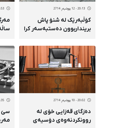
20:13 - 12 پووشپەڕ 2714
12:53 - 12 پو
کۆڵبەرێک لە شنۆ پاش
برینداربوون دەستبەسەر کرا
ساڵە
و لە سەردەشتیش
ئەشك
کاسبکارانی ناڕازای
دەستبەسەر کران
20:02 - 10 پووشپەڕ 2714
19:35 - 10 پو
دەزگای قەزایی خۆی لە
سێ چا
روونکردنەوەی دۆسیەی
مەری