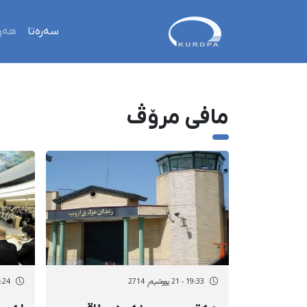
سەرەتا
هەو
مافی مرۆڤ
19:33 - 21 پووشپەڕ 2714
12:24 - 21 پو