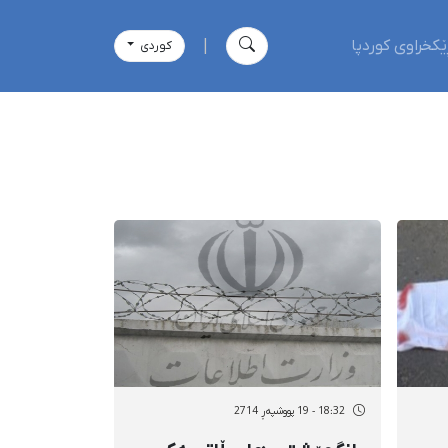
ێکخراوی کوردپا
|
كوردی
18:32 - 19 پووشپەڕ 2714