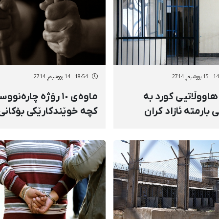
وشپەڕ 2714
18:54 - 14 پووشپەڕ 2714
هاووڵاتیی کورد بە
ماوەی ١٠ رۆژە چارەنوو
ی بارمتە ئازاد کران
کچە خوێندکارێکی بۆکانی
ناڕوونە