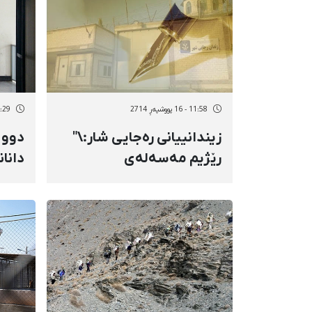
11:58 - 16 پووشپەڕ 2714
14:29 - 15 پو
زیندانییانی رەجایی شار:\"
دوو 
رێژیم مەسەلەی
دانان
جیاكردنەوەی زیندانییان
لەبەر چاو بگرێ‌\"