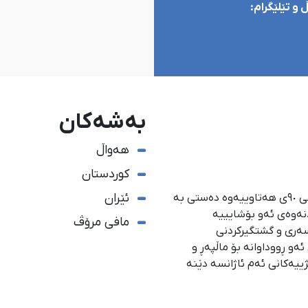
و تێلێگرام:
بەشەکان
هەواڵ
کوردستان
ئێران
ئاژانسی هەواڵدەریی کوردستان، لە ١ی گەلاوێژی ساڵی ٩٠ی هەتاوییەوە دەستی بە
دنەوەی ئەو بۆشایییە
مافی مرۆڤ
سەری و گشتگیركردنی
و ڕووداوانە بۆ ماڵپەڕ و
ژییەكانی ئەم ئاژانسە دێنە