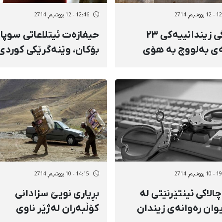
وشپەڕ 2714
12:46 - 12 پووشپەڕ 2714
مەرگی زیندانییەكی ٢٣
حیفازەت ئیتلاعاتی سوپا 
ی بەلووچ بە هۆی
بۆکان، وێنەگرێکی کوردی
ەنجەی لە رادەبەدەر
دەستبەسەر کرد
وشپەڕ 2714
14:15 - 10 پووشپەڕ 2714
لاکی ئینتێرنێتی لە
بڕیاری نویێ سزادانی
وان رەوانەی زیندان
کۆڵبەران لەژێر ناوی