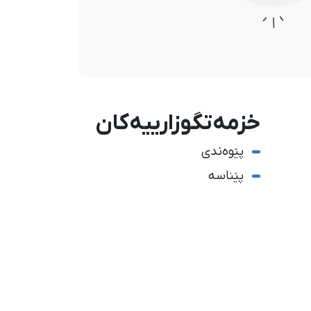
خزمەتگوزارییەکان
پێوەندی
پێناسە