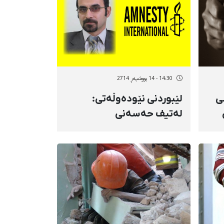
14:30 - 14 پووشپەڕ 2714
سی
لێبوردنی نێودەوڵەتی:
لەتیف حەسەنی
زیندانییەكی سیاسییە و
دەبێ ئازاد بكرێت