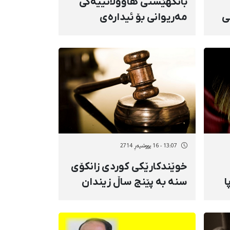
بانگهێشتی هاووڵاتییەکی
ی
مەریوانی بۆ ئیدارەی
ی
ئیتلاعات/فشاری ئیتلاعاتی
مەریوان بۆ سەر
هاووڵاتییان
13:07 - 16 پووشپەڕ 2714
خوێندكارێكی كوردی زانكۆی
ا
سنە بە پێنج ساڵ زیندان
حوكم درا