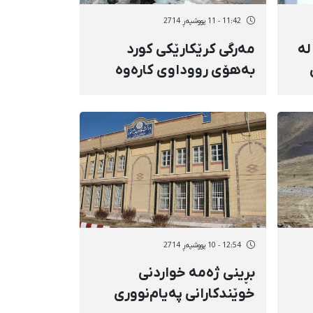
11:42 - 11 پووشپەڕ 2714
لە
مەرگی كرێكارێكی كورد
بەهۆی رووداوی كارەوە
12:54 - 10 پووشپەڕ 2714
بڕینی ژەمە خواردنی
خوێندکارانی پەیام‌نووری