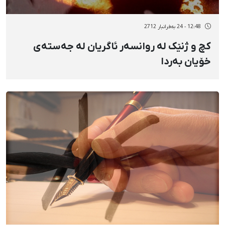
12:48 - 24 بەفرانبار 2712
کچ و ژنێک لە روانسەر ئاگریان لە جەستەی
خۆیان بەردا