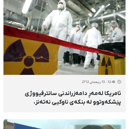
12:48 - 13 رێبەندان 2712
ئامریکا لەمەڕ دامەزراندنی سانترفیووژی
پێشکەوتوو لە بنکەی ناوکیی نەتەنز،
هوشداریی دایە وڵاتی ئێران