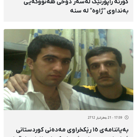
کورتە راپۆرتێک لەسەر دۆخی هەنووکەیی
بەنداوی "ژاوە" لە سنە
17:59 - 21 بەفرانبار 2712
بەیاننامەی ١٥ رێکخراوی مەدەنی کوردستانی