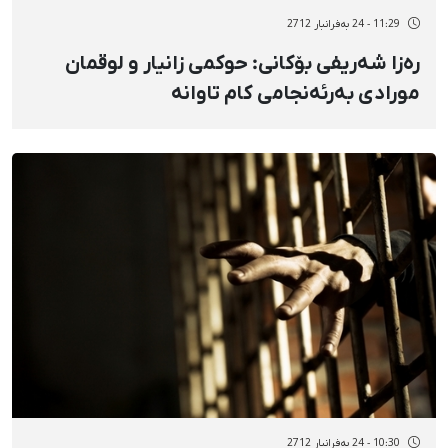
11:29 - 24 بەفرانبار 2712
رەزا شەریفی بۆکانی: حوکمی زانیار و لوقمان
مورادی بەرئەنجامی کام تاوانە
10:30 - 24 بەفرانبار 2712