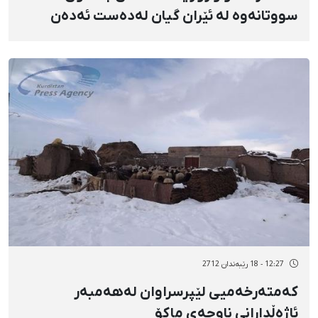
سووتانەوە لە ئێران گیان لەدەست ئەدەن
12:27 - 18 رێبەندان 2712
کەمتەرخەمیی لێپرسراوان لەهەمبەر
ئاژەڵدارانی ناوچەی ماکۆ