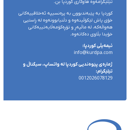
تێلێگرامەوە هاوکاری کوردپا بن.
کوردپا بە پێبەندبوون بە پرەنسیپە ئەخلاقییەکانی
خۆی پاش لێکۆڵینەوە و دڵنیابوونەوە لە ڕاستیی
هەواڵەکە، لە ماڵپەڕ و تۆڕەکۆمەڵایەتییەکانی
خۆیدا بڵاوی دەکاتەوە.
ئیمەیڵی کوردپا:
info@kurdpa.com
ژمارەی پێوەندیی کوردپا لە واتساپ، سیگناڵ و
تێلێگرام:
0012026078129