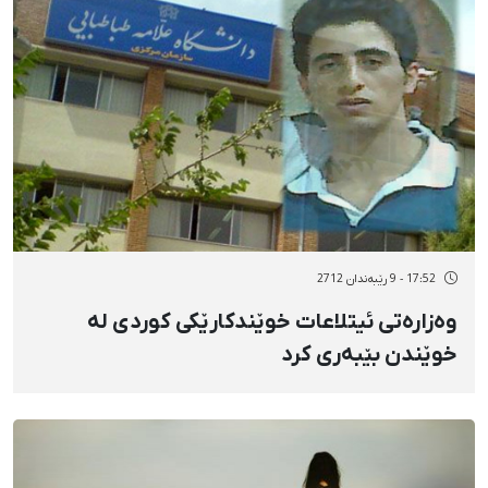
17:52 - 9 رێبەندان 2712
وەزارەتی ئیتلاعات خوێندکارێکی کوردی لە
خوێندن بێبەری کرد