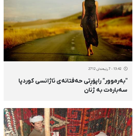
13:42 - 7 رێبەندان 2712
"بەرموور" راپۆڕتی حەفتانەی ئاژانسی کوردپا
سەبارەت بە ژنان