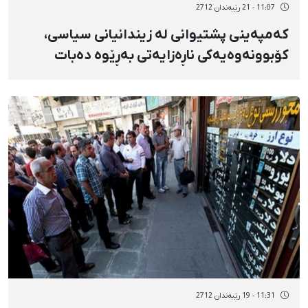
11:07 - 21 رێبەندان 2712
کەمپەینی پشتیوانی لە زیندانیانی سیاسی،
کۆبوونەوەیەکی ناڕەزایەتی بەڕێوە دەبات
11:31 - 19 رێبەندان 2712