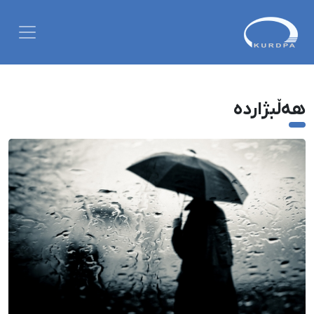
هەڵبژاردە