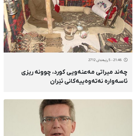
21:46 - 5 رێبەندان 2712
چەند میراتی مەعنەویی کورد، چوونە ریزی
ئاسەوارە نەتەوەییەکانی ئێران