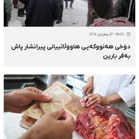
09:51 - 27 بەفرانبار 2712
دۆخی هەنووکەیی هاووڵاتییانی پیرانشار پاش
بەفر بارین