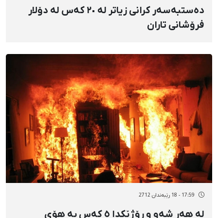
دەستبەسەر کرانی زیاتر لە ٢٠ کەس لە دۆلار
فرۆشانی تاران
17:59 - 18 رێبەندان 2712
لە هەر شەو و رۆژێکدا ٥ کەس بە هۆی