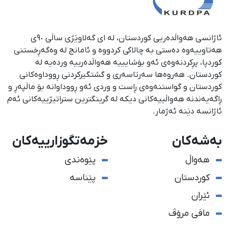
ئاژانسی هەواڵدەریی کوردستان، لە ١ی گەلاوێژی ساڵی ٩٠ی
هەتاوییەوە دەستی بە چالاکی کردووە و ئامانج لە وەگەڕخستنی
كوردپا، پڕكردنەوەی ئەو بۆشایییە هەواڵدەرییە وردەیە لە
كوردستان. هەروەها سەرتاسەری و گشتگیركردنی ڕووداوەكانی
كوردستان و گواستنەوەی ڕاست و وردی ئەو ڕووداوانە بۆ ماڵپەڕ و
ڕاگەیەندنە هەواڵییەكانی دیكە لە گرینگترین ستراتیژییەكانی ئەم
ئاژانسە دێنە ئەژمار.
بەشەکان
خزمەتگوزارییەکان
هەواڵ
پێوەندی
کوردستان
پێناسە
ئێران
مافی مرۆڤ