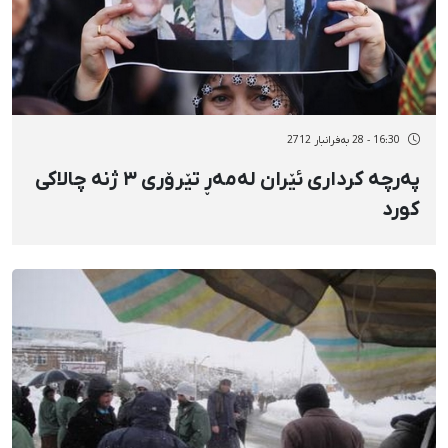
16:30 - 28 بەفرانبار 2712
پەرچە کرداری ئێران لەمەڕ تێرۆری ٣ ژنە چالاکی
کورد