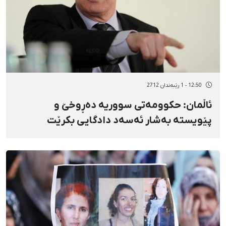
12:50 - 1 رێبەندان 2712
ئاڵمان: حکوومەتی سووریە دەڕوخێ و
پێویستە بەشار ئەسەد دادگایی بکرێت