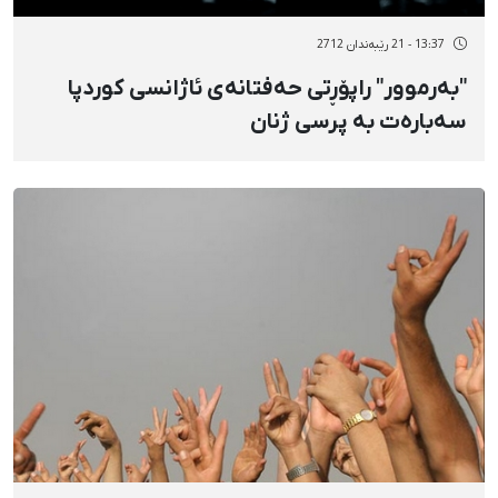
13:37 - 21 رێبەندان 2712
"بەرموور" راپۆڕتی حەفتانەی ئاژانسی کوردپا
سەبارەت بە پرسی ژنان