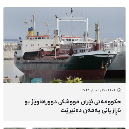
13:21 - 15 رێبەندان 2712
حکوومەتی ئێران مووشکی دوورهاوێژ بۆ
ناڕازیانی یەمەن دەنێرێت