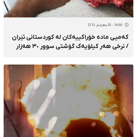
16:50 - 25 بەفرانبار 2712
کەمیی مادە خۆراکییەکان لە کوردستانی ئێران
/ نرخی هەر کیلۆیەک گۆشتی سوور ٣٠ هەزار
تمەن