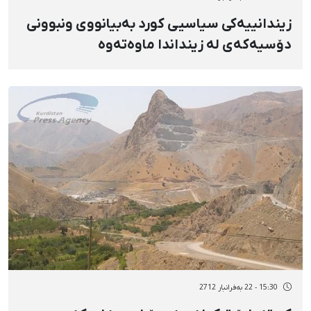
زیندانییەکی سیاسیی کورد بەبیانووی ونبوونی
دۆسیەکەی لە زینداندا ماوەتەوە
15:30 - 22 بەفرانبار 2712