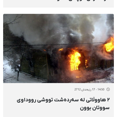
14:50 - 17 رێبەندان 2712
٢ هاووڵاتی لە سەردەشت تووشی رووداوی
سووتان بوون