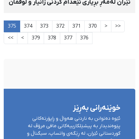
ئێران لەمەڕ بڕیاری ئێعدام کردنی زانیار و لوقمان
مورادی
375
374
373
372
371
370
<
<<
>>
>
379
378
377
376
خوێنەرانی بەڕێز
ئێوە دەتوانن بە ناردنی هەواڵ و ڕاپۆرتەکانی
پێوەندیدار بە پیشێلکارییەکانی مافی مرۆڤ لە
کوردستانی ئێران، لە ڕێگەی واتساپ، سیگناڵ و