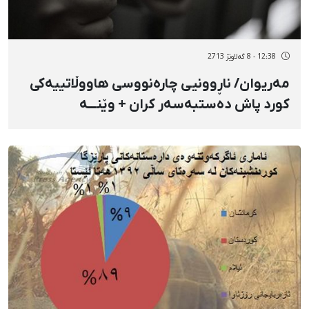
12:38 - 8 گەلاوێژ 2713
مەریوان/ ناڕوونیی چارەنووسی هاووڵاتییەکی
کورد پاش دەستبەسەر کران + وێنـــه