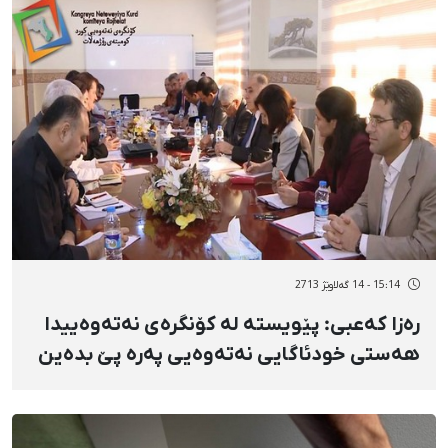
15:14 - 14 گەلاوێژ 2713
رەزا کەعبی: پێویستە لە کۆنگرەی نەتەوەییدا
هەستی خودئاگایی نەتەوەیی پەرە پێ بدەین