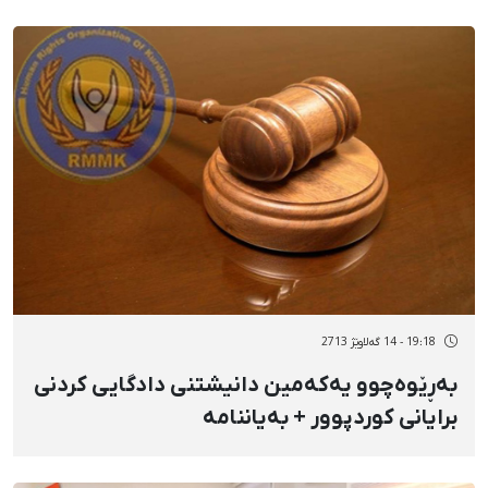
19:18 - 14 گەلاوێژ 2713
بەڕێوەچوو یەکەمین دانیشتنی دادگایی کردنی
برایانی کوردپوور + بەیاننامە