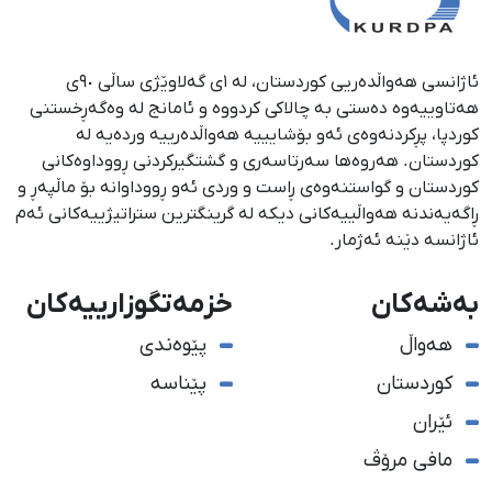
ئاژانسی هەواڵدەریی کوردستان، لە ١ی گەلاوێژی ساڵی ٩٠ی
هەتاوییەوە دەستی بە چالاکی کردووە و ئامانج لە وەگەڕخستنی
كوردپا، پڕكردنەوەی ئەو بۆشایییە هەواڵدەرییە وردەیە لە
كوردستان. هەروەها سەرتاسەری و گشتگیركردنی ڕووداوەكانی
كوردستان و گواستنەوەی ڕاست و وردی ئەو ڕووداوانە بۆ ماڵپەڕ و
ڕاگەیەندنە هەواڵییەكانی دیكە لە گرینگترین ستراتیژییەكانی ئەم
ئاژانسە دێنە ئەژمار.
بەشەکان
خزمەتگوزارییەکان
هەواڵ
پێوەندی
کوردستان
پێناسە
ئێران
مافی مرۆڤ