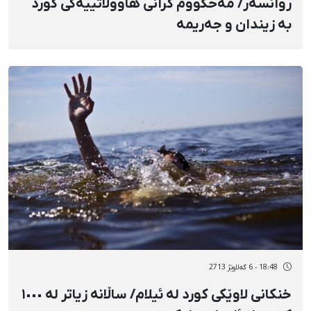
روانسەر/ مەحکووم کرانی هاووڵاتییەکی کورد
بە زیندان و جەریمە
18:48 - 6 گەلاوێژ 2713
خنکانی لاوێکی کورد لە ئیلام/ ساڵانە زیاتر لە ١٠٠٠