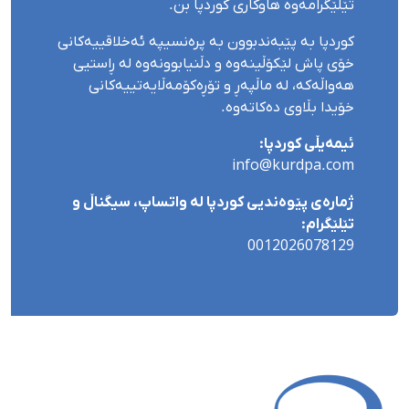
تێلێگرامەوە هاوکاری کوردپا بن.
کوردپا بە پێبەندبوون بە پرەنسیپە ئەخلاقییەکانی
خۆی پاش لێکۆڵینەوە و دڵنیابوونەوە لە ڕاستیی
هەواڵەکە، لە ماڵپەڕ و تۆڕەکۆمەڵایەتییەکانی
خۆیدا بڵاوی دەکاتەوە.
ئیمەیڵی کوردپا:
info@kurdpa.com
ژمارەی پێوەندیی کوردپا لە واتساپ، سیگناڵ و
تێلێگرام:
0012026078129