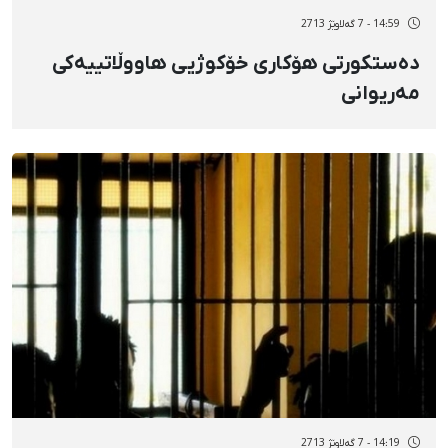
14:59 - 7 گەلاوێژ 2713
دەستکورتی هۆکاری خۆکوژیی هاووڵاتییەکی
مەریوانی
14:19 - 7 گەلاوێژ 2713