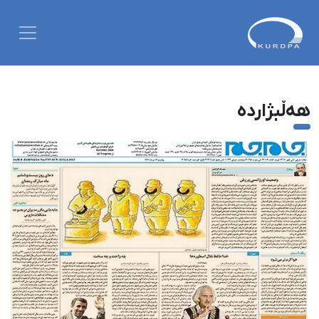
هەڵبژاردە