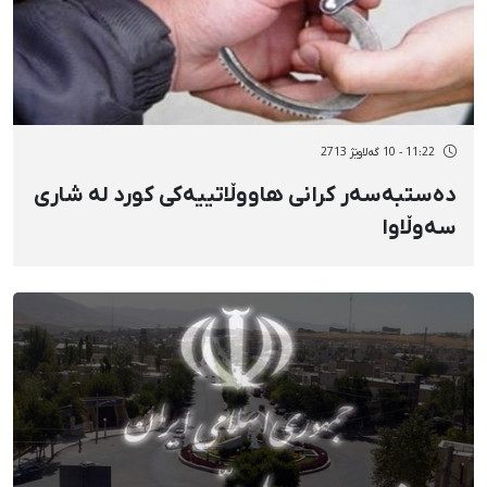
11:22 - 10 گەلاوێژ 2713
دەستبەسەر کرانی هاووڵاتییەکی کورد لە شاری
سەوڵاوا