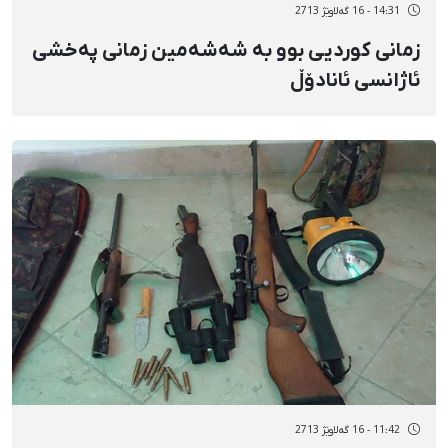
14:31 - 16 گەلاوێژ 2713
زمانی کوردیی بوو بە شەشەمین زمانی پەخشی
ئاژانسی ئانادۆڵ
11:42 - 16 گەلاوێژ 2713