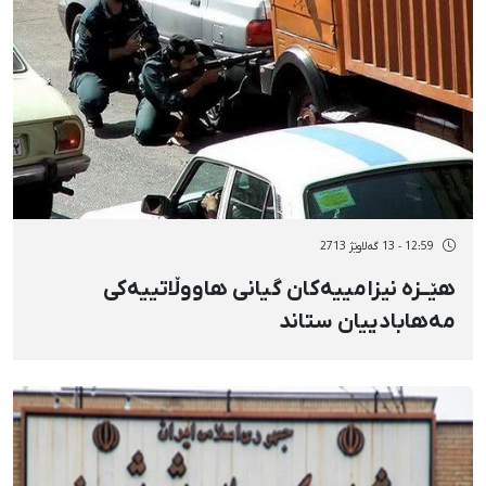
12:59 - 13 گەلاوێژ 2713
هێــزە نیزامییەکان گیانی هاووڵاتییەکی
مەهابادییان ستاند