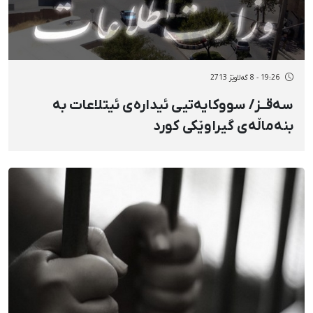
19:26 - 8 گەلاوێژ 2713
سەقــز/ سووکایەتیی ئیدارەی ئیتلاعات بە
بنەماڵەی گیراوێکی کورد