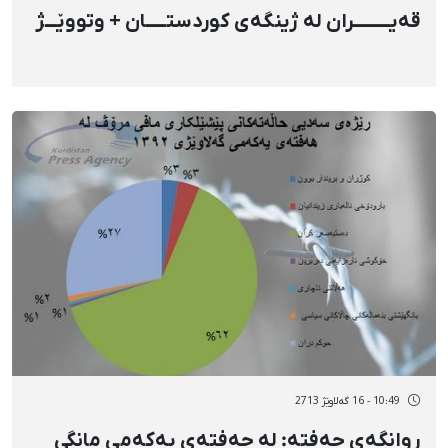
قەیـــــــــران لە ژینگەی کوردستـــــان + وتووێـــژ
10:49 - 16 گەلاوێژ 2713
روانگەی حەفتە: لە حەفتەی یەکەمی مانگی