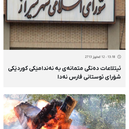
13:18 - 12 گەلاوێژ 2713
ئیتلاعات دەنگی متمانەی بە نەندامێکی کوردێکی
شۆرای ئوستانی فارس نەدا