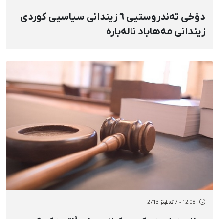
دۆخی تەندروستیی ٦ زیندانی سیاسیی کوردی
زیندانی مەهاباد نالەبارە
12:08 - 7 گەلاوێژ 2713