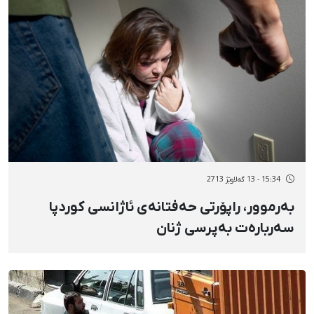
15:34 - 13 گەلاوێژ 2713
بەرموور، راپۆرتی حەفتانەی ئاژانسی کوردپا
سەربارەت بەپرسی ژنان