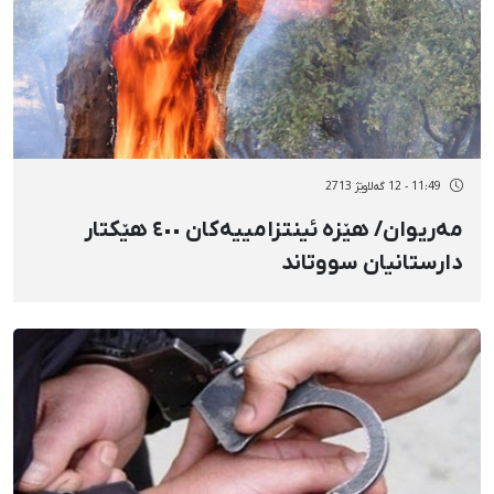
11:49 - 12 گەلاوێژ 2713
مەریوان/ هێزە ئینتزامییەکان ٤٠٠ هێکتار
دارستانیان سووتاند