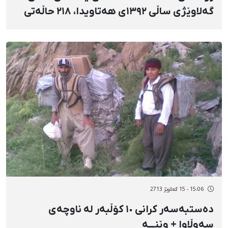
گەلاوێژی ساڵی ١٣٩٢ی هەتاویدا، ٢١٨ حاڵەتی
پێشێلکردنی مافی مرۆڤ لە کوردستانی ئێران
تۆمار کراوە
15:06 - 15 گەلاوێژ 2713
دەستبەسەر کرانی ١٠ کۆڵبەر لە ناوچەی
سەوڵاوا + وێنـــه