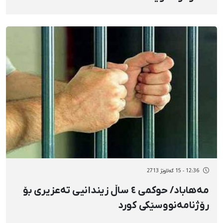
12:36 - 15 گەلاوێژ 2713
مەهاباد/ حوکمی ٤ ساڵ زیندانیی تەعزیری بۆ
رۆژنامەنووسێکی کورد