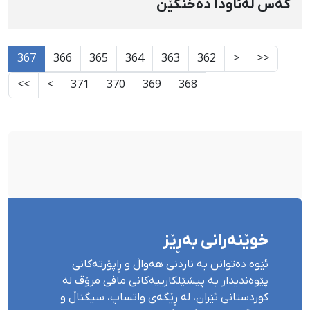
کەس لەئاودا دەخنکێن
367
366
365
364
363
362
<
<<
>>
>
371
370
369
368
خوێنەرانی بەڕێز
ئێوە دەتوانن بە ناردنی هەواڵ و ڕاپۆرتەکانی
پێوەندیدار بە پیشێلکارییەکانی مافی مرۆڤ لە
کوردستانی ئێران، لە ڕێگەی واتساپ، سیگناڵ و