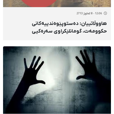
12:06 - 8 گەلاوێژ 2713
هاووڵاتییان: دەستوپێوەندییەکانی
حکوومەت، گومانلێکراوی سەرەکیی
ئاگرکەوتنەوەکانن