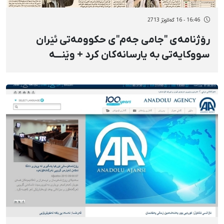
16:46 - 16 گەلاوێژ 2713
رۆژنامەی "جامی جەم"ی حکوومەتی ئێران
سووکایەتی بە یارسانەکان کرد + وێنـــە