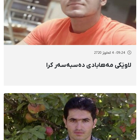
09:24 - 4 گەلاوێژ 2720
لاوێکی مەهابادی دەسبەسەر کرا