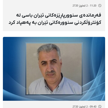
11:20 - 2 گەلاوێژ 2720
فەرماندەی سنوورپاڕێزەکانی ئێران باسی لە
کۆنترۆڵکردنی سنوورەکانی ئێران بە پەهپاد کرد
09:43 - 2 گەلاوێژ 2720