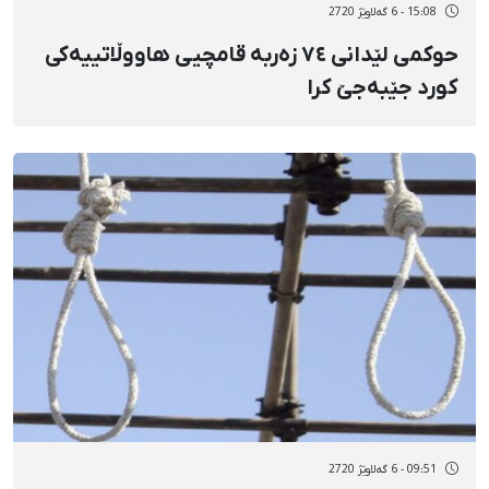
15:08 - 6 گەلاوێژ 2720
حوکمی لێدانی ٧٤ زەربە قامچیی هاووڵاتییەکی
کورد جێبەجێ کرا
09:51 - 6 گەلاوێژ 2720