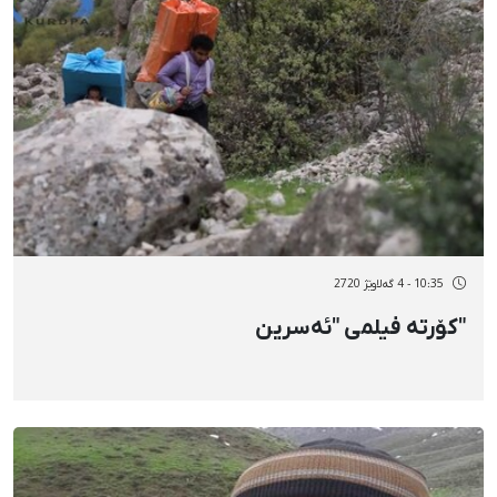
10:35 - 4 گەلاوێژ 2720
"کۆرتە فیلمی "ئەسرین