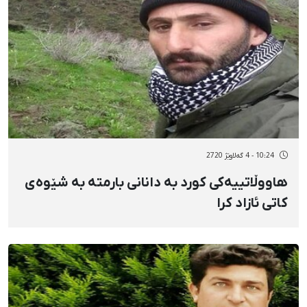
10:24 - 4 گەلاوێژ 2720
هاووڵاتییەکی کورد بە دانانی بارمتە بە شێوەی
کاتی ئازاد کرا