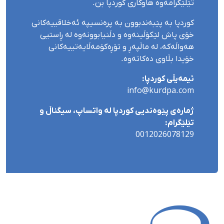
تێلێگرامەوە هاوکاری کوردپا بن.
کوردپا بە پێبەندبوون بە پرەنسیپە ئەخلاقییەکانی
خۆی پاش لێکۆڵینەوە و دڵنیابوونەوە لە ڕاستیی
هەواڵەکە، لە ماڵپەڕ و تۆڕەکۆمەڵایەتییەکانی
خۆیدا بڵاوی دەکاتەوە.
ئیمەیڵی کوردپا:
info@kurdpa.com
ژمارەی پێوەندیی کوردپا لە واتساپ، سیگناڵ و
تێلێگرام:
0012026078129