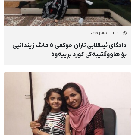
11:39 - 3 گەلاوێژ 2720
دادگای ئینقلابی تاران حوکمی ٥ مانگ زیندانیی
بۆ هاووڵاتییەکی کورد بڕییەوە