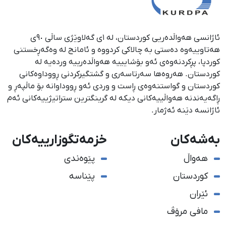
ئاژانسی هەواڵدەریی کوردستان، لە ١ی گەلاوێژی ساڵی ٩٠ی
هەتاوییەوە دەستی بە چالاکی کردووە و ئامانج لە وەگەڕخستنی
كوردپا، پڕكردنەوەی ئەو بۆشایییە هەواڵدەرییە وردەیە لە
كوردستان. هەروەها سەرتاسەری و گشتگیركردنی ڕووداوەكانی
كوردستان و گواستنەوەی ڕاست و وردی ئەو ڕووداوانە بۆ ماڵپەڕ و
ڕاگەیەندنە هەواڵییەكانی دیكە لە گرینگترین ستراتیژییەكانی ئەم
ئاژانسە دێنە ئەژمار.
بەشەکان
خزمەتگوزارییەکان
هەواڵ
پێوەندی
کوردستان
پێناسە
ئێران
مافی مرۆڤ