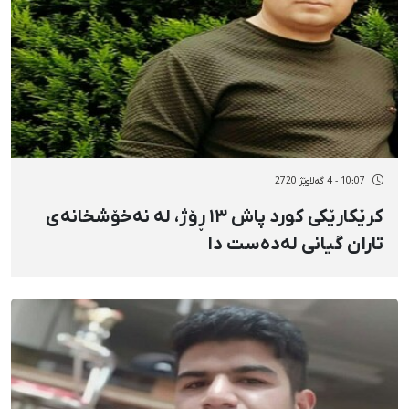
10:07 - 4 گەلاوێژ 2720
کرێکارێکی کورد پاش ١٣ ڕۆژ، لە نەخۆشخانەی
تاران گیانی لەدەست دا