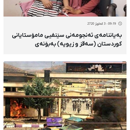
09:19 - 3 گەلاوێژ 2720
بەیاننامەی ئەنجومەنی سێنفیی مامۆستایانی
کوردستان (سەقز و زیویە) بەبۆنەی
داسەپاندنی ١٠ ساڵ زیندانی بەسەر "زارا
محەممەدیـ"ـدا