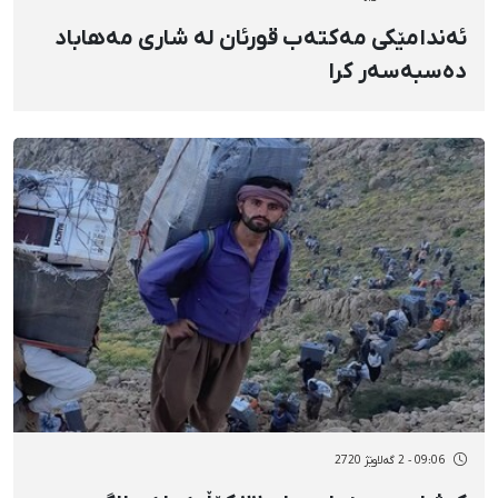
ئەندامێکی مەکتەب قورئان لە شاری مەهاباد
دەسبەسەر کرا
09:06 - 2 گەلاوێژ 2720