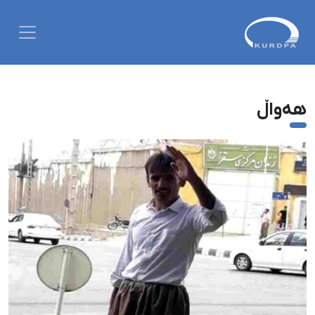
هەواڵ