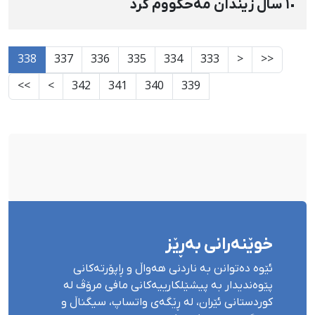
١٠ ساڵ زیندان مەحکووم کرد
338
337
336
335
334
333
<
<<
>>
>
342
341
340
339
خوێنەرانی بەڕێز
ئێوە دەتوانن بە ناردنی هەواڵ و ڕاپۆرتەکانی
پێوەندیدار بە پیشێلکارییەکانی مافی مرۆڤ لە
کوردستانی ئێران، لە ڕێگەی واتساپ، سیگناڵ و