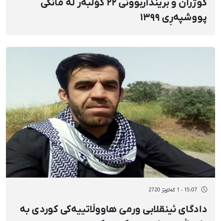
کوژران و برینداربوونی ٢٢ کۆڵبەر لە مانگی
پووشپەڕی ١٣٩٩
15:07 - 1 گەلاوێژ 2720
دادگای ئینقلابی ورمێ هاووڵاتییەکی کوردی بە