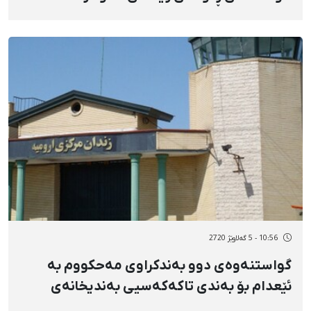
10:56 - 5 گەلاوێژ 2720
گواستنەوەی دوو بەندکراوی مەحکووم بە
ئێعدام بۆ بەندی تاکەکەسیی بەندیخانەی
ورمێ