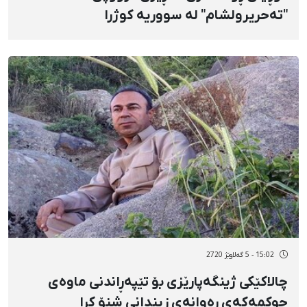
"تەحریرولشام" لە سووریە کوژرا
15:02 - 5 گەلاوێژ 2720
چالاکێکی ژینگەپارێزی بۆ تێپەڕاندنی ماوەی
حوکمەکەی ڕەوانەی زیندانی شنۆ کرا