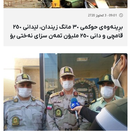
09:01 - 3 گەلاوێژ 2720
بڕینەوەی حوکمی ٣٠ مانگ زیندان، لێدانی ٢٥٠
قامچی و دانی ٢٥٠ ملیۆن تمەن سزای نەختی بۆ
١٠ هاووڵاتیی بانەیی