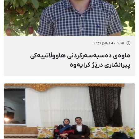
09:20 - 4 گەلاوێژ 2720
ماوەی دەسبەسەرکردنی هاووڵاتییەکی
پیرانشاری درێژ کرایەوە