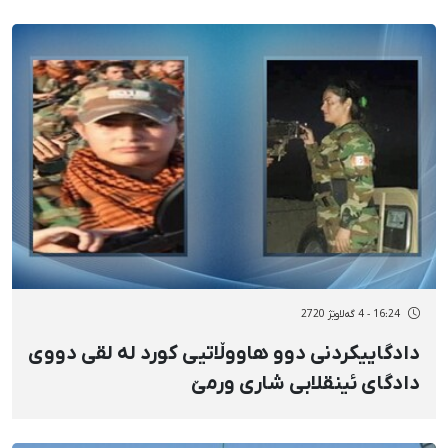
16:24 - 4 گەلاوێژ 2720
دادگاییکردنی دوو هاووڵاتیی کورد لە لقی دووی
دادگای ئینقلابی شاری ورمێ