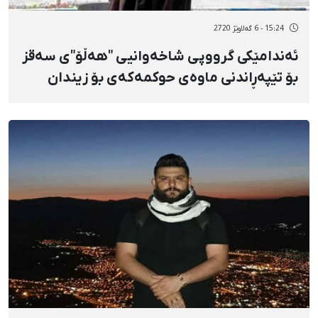
15:24 - 6 گەلاوێژ 2720
ئەندامێکی گرووپی شاخەوانیی "هەڵۆ"ی سەقز
بۆ تێپەڕاندنی ماوەی حوکمەکەی بۆ زیندان
ڕاگوێزرا