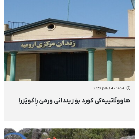
14:54 - 4 گەلاوێژ 2720
هاووڵاتییەکی کورد بۆ زیندانی ورمێ ڕاگوێزرا