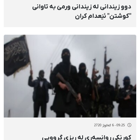
دوو زیندانی لە زیندانی ورمێ بە تاوانی
"کوشتن" ئێعدام کران
09:25 - 6 گەلاوێژ 2720
کوڕێکی ڕوانسەری لە ڕیزی گرووپی