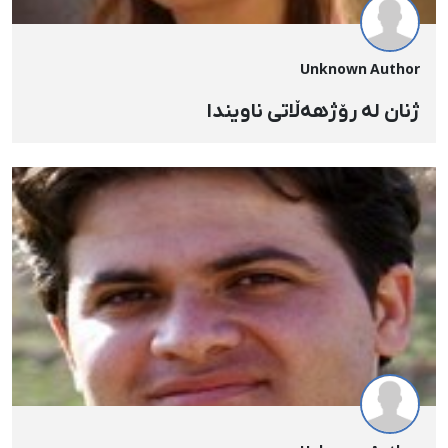
Unknown Author
ژنان لە رۆژهەڵاتی ناویندا