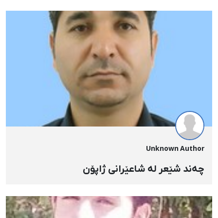
Unknown Author
چەند شێعر لە شاعێرانی ژاپۆن