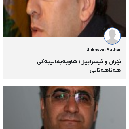
Unknown Author
ئێران و ئیسراییل: هاوپەیمانییەكی
هەتاهەتایی