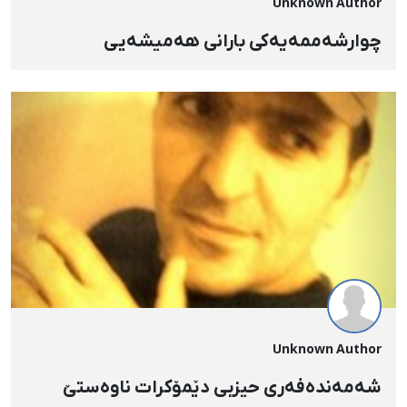
Unknown Author
چوارشه‌ممه‌یه‌کی بارانی هه‌میشه‌یی
Unknown Author
شەمەندەفەری حیزبی دێمۆكرات ناوەستێ