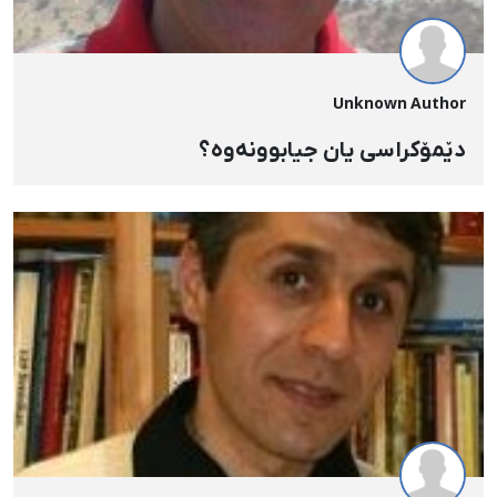
Unknown Author
دێمۆکراسی یان جیابوونه‌وه‌؟