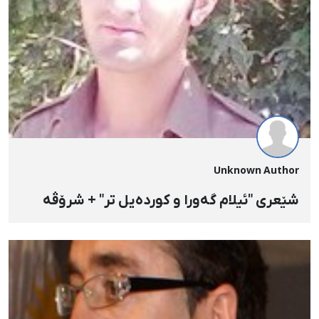
Unknown Author
شێعری "ئیلام گەورا و كوردەیل تر" + شرۆڤە