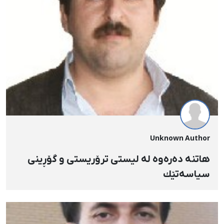
Unknown Author
هاتنە دەرەوە لە لیستی ترۆریستی و گۆڕینی
سیاسەتێك