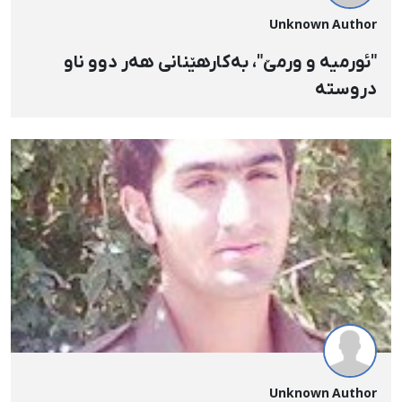
Unknown Author
"ئورمیە و ورمێ"، بەكارهێنانی هەر دوو ناو
دروستە
Unknown Author