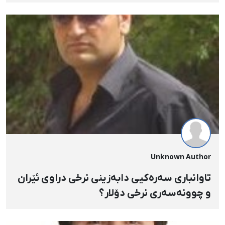
Unknown Author
تاوانباری سەرەكیی دابەزینی نرخی دراوی ئێران
و چوونەسەری نرخی دۆلار؟