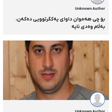
Unknown Author
بۆ چی هەموان داوای یەکگرتوویی دەکەن،
بەڵام وەدی نایە
Unknown Author