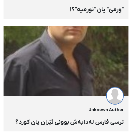
"ورمێ" یان "ئورمیە"؟!
Unknown Author
ترسی فارس لەدابەش بوونی ئێران یان كورد؟