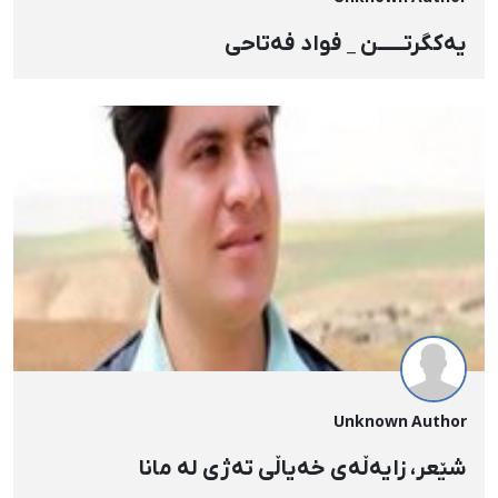
یەکگرتــــــن _ فواد فەتاحی
Unknown Author
شێعر، زایەڵەی خەیاڵی تەژی لە مانا