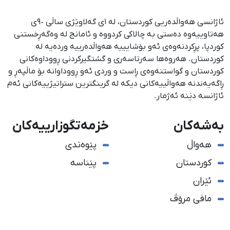
ئاژانسی هەواڵدەریی کوردستان، لە ١ی گەلاوێژی ساڵی ٩٠ی
هەتاوییەوە دەستی بە چالاکی کردووە و ئامانج لە وەگەڕخستنی
كوردپا، پڕكردنەوەی ئەو بۆشایییە هەواڵدەرییە وردەیە لە
كوردستان. هەروەها سەرتاسەری و گشتگیركردنی ڕووداوەكانی
كوردستان و گواستنەوەی ڕاست و وردی ئەو ڕووداوانە بۆ ماڵپەڕ و
ڕاگەیەندنە هەواڵییەكانی دیكە لە گرینگترین ستراتیژییەكانی ئەم
ئاژانسە دێنە ئەژمار.
بەشەکان
خزمەتگوزارییەکان
هەواڵ
پێوەندی
کوردستان
پێناسە
ئێران
مافی مرۆڤ