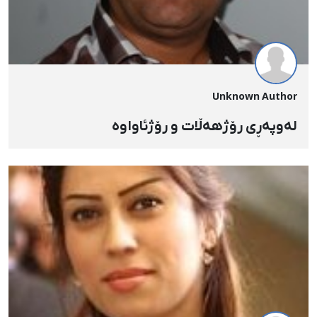
Unknown Author
لەوپەڕی رۆژهەڵات و رۆژئاواوە