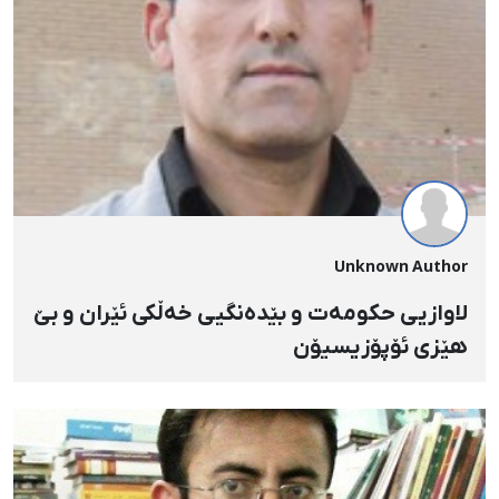
Unknown Author
لاوازیی حکومەت و بێدەنگیی خەڵکی ئێران و بێ
هێزی ئۆپۆزیسیۆن