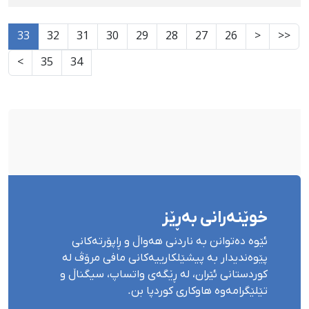
33
32
31
30
29
28
27
26
<
<<
>
35
34
خوێنەرانی بەڕێز
ئێوە دەتوانن بە ناردنی هەواڵ و ڕاپۆرتەکانی
پێوەندیدار بە پیشێلکارییەکانی مافی مرۆڤ لە
کوردستانی ئێران، لە ڕێگەی واتساپ، سیگناڵ و
تێلێگرامەوە هاوکاری کوردپا بن.