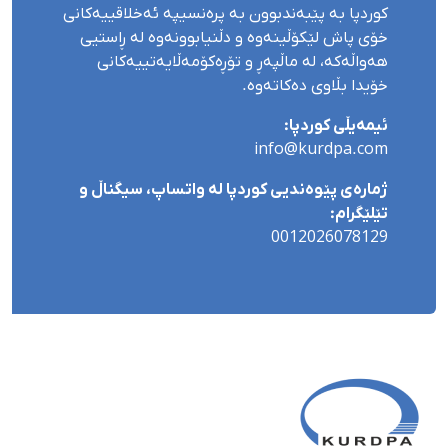
کوردپا بە پێبەندبوون بە پرەنسیپە ئەخلاقییەکانی
خۆی پاش لێکۆڵینەوە و دڵنیابوونەوە لە ڕاستیی
هەواڵەکە، لە ماڵپەڕ و تۆڕەکۆمەڵایەتییەکانی
خۆیدا بڵاوی دەکاتەوە.
ئیمەیڵی کوردپا:
info@kurdpa.com
ژمارەی پێوەندیی کوردپا لە واتساپ، سیگناڵ و
تێلێگرام:
0012026078129