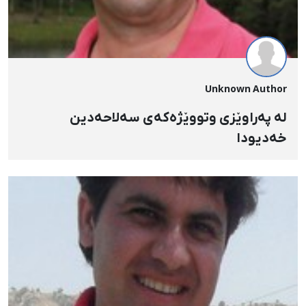
Unknown Author
لە پەراوێزی وتووێژەكەی سەلاحەدین
خەدیودا